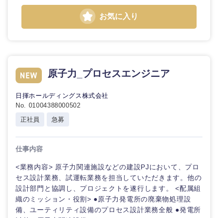
お気に入り
山口県
徳島県
香川県
愛媛県
原子力_プロセスエンジニア
高知県
日揮ホールディングス株式会社
No. 01004388000502
正社員
急募
仕事内容
<業務内容> 原子力関連施設などの建設PJにおいて、プロ
セス設計業務、試運転業務を担当していただきます。他の
設計部門と協調し、プロジェクトを遂行します。 <配属組
織のミッション・役割> ●原子力発電所の廃棄物処理設
備、ユーティリティ設備のプロセス設計業務全般 ●発電所