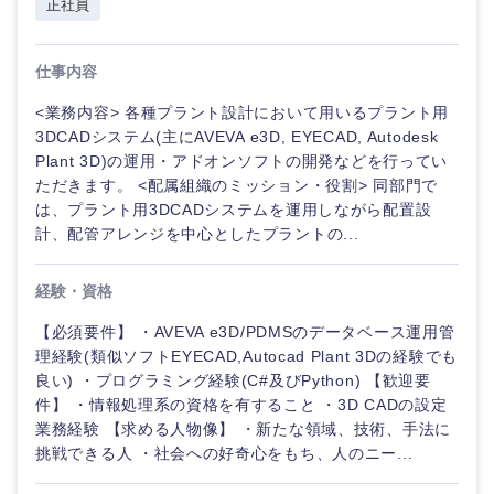
正社員
仕事内容
<業務内容> 各種プラント設計において用いるプラント用
3DCADシステム(主にAVEVA e3D, EYECAD, Autodesk
Plant 3D)の運用・アドオンソフトの開発などを行ってい
ただきます。 <配属組織のミッション・役割> 同部門で
は、プラント用3DCADシステムを運用しながら配置設
近畿地方
計、配管アレンジを中心としたプラントの...
滋賀県
京都府
経験・資格
【必須要件】 ・AVEVA e3D/PDMSのデータベース運用管
大阪府
兵庫県
理経験(類似ソフトEYECAD,Autocad Plant 3Dの経験でも
良い) ・プログラミング経験(C#及びPython) 【歓迎要
奈良県
和歌山県
件】 ・情報処理系の資格を有すること ・3D CADの設定
業務経験 【求める人物像】 ・新たな領域、技術、手法に
挑戦できる人 ・社会への好奇心をもち、人のニー...