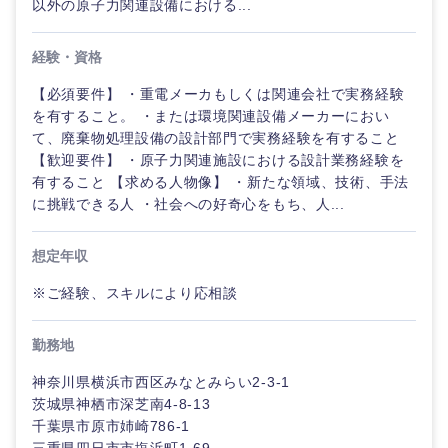
以外の原子力関連設備における...
経験・資格
【必須要件】 ・重電メーカもしくは関連会社で実務経験
を有すること。 ・または環境関連設備メーカーにおい
九州・沖縄
て、廃棄物処理設備の設計部門で実務経験を有すること
【歓迎要件】 ・原子力関連施設における設計業務経験を
有すること 【求める人物像】 ・新たな領域、技術、手法
福岡県
佐賀県
に挑戦できる人 ・社会への好奇心をもち、人...
長崎県
熊本県
想定年収
※ご経験、スキルにより応相談
大分県
宮崎県
勤務地
鹿児島県
沖縄県
神奈川県横浜市西区みなとみらい2-3-1
茨城県神栖市深芝南4-8-13
千葉県市原市姉崎786-1