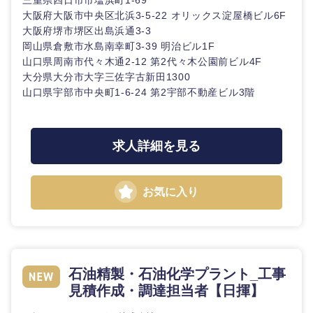
三重県四日市市塩浜町1-69
大阪府大阪市中央区北浜3-5-22 オリックス淀屋橋ビル6F
大阪府堺市堺区出島浜通3-3
岡山県倉敷市水島南幸町3-39 明治ビル1F
山口県周南市代々木通2-12 第2代々木公園前ビル4F
大分県大分市大字三佐字古新田1300
山口県宇部市中央町1-6-24 第2宇部不動産ビル3階
求人詳細を見る
お気に入り
海外
石油精製・石油化学プラント_工事
見積作成・調達担当者【日揮】