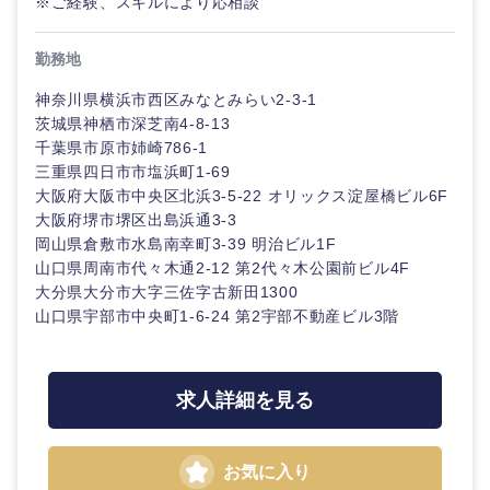
※ご経験、スキルにより応相談
スタートアップ企
その他企画業務
金融
上場企業
サービス
業
コンサルタント
勤務地
クリエイ
建設・不動産
外資系企業
英語を活かす
神奈川県横浜市西区みなとみらい2-3-1
ティブ
専門職
茨城県神栖市深芝南4-8-13
千葉県市原市姉崎786-1
倉庫・運輸・物流
転勤なし
海外勤務あり
コンサル
技術職（IT）、Webサービス・制作、ゲーム
三重県四日市市塩浜町1-69
タント
大阪府大阪市中央区北浜3-5-22 オリックス淀屋橋ビル6F
技術職（モノづくり）
大阪府堺市堺区出島浜通3-3
小売・通販・外食
年間休日120日以
フルリモート
専門職
上
岡山県倉敷市水島南幸町3-39 明治ビル1F
関東地方
山口県周南市代々木通2-12 第2代々木公園前ビル4F
金融専門職
IT・通信
大分県大分市大字三佐字古新田1300
技術職
完全週休2日制
社宅・家賃補助有
（IT）、
山口県宇部市中央町1-6-24 第2宇部不動産ビル3階
茨城県
栃木県
メディカル
Webサー
ビス・制
WEBサービス
作、ゲー
不動産専門職
群馬県
埼玉県
ム
求人詳細を見る
コンサル・シンクタンク
建設・施工管理
千葉県
東京都
技術職
（モノづ
お気に入り
広告・宣伝・印刷
くり）