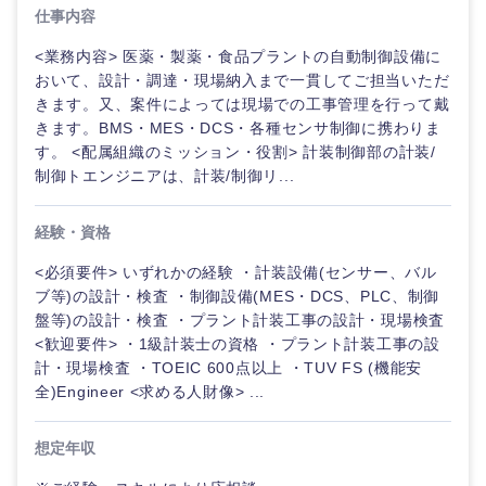
仕事内容
経営企
経営企画・事業企画
商社・卸
<業務内容> 医薬・製薬・食品プラントの自動制御設備に
北海道・東北地方
画・事業
すべての経営企画・事業企
希望年収
おいて、設計・調達・現場納入まで一貫してご担当いただ
企画
画
きます。又、案件によっては現場での工事管理を行って戴
経営ボード
北海道
青森県
エネルギー・資源・環境
きます。BMS・MES・DCS・各種センサ制御に携わりま
20代
30代
経営ボー
事業企画・事業開発
す。 <配属組織のミッション・役割> 計装制御部の計装/
管理
推奨年齢
ド
制御トエンジニアは、計装/制御リ...
秋田県
岩手県
自動車・機械・船舶
40代
50代
事業管理
SCM
管理
経験・資格
宮城県
山形県
電気・電子・半導体
人事
新規事業企画・立上げ
<必須要件> いずれかの経験 ・計装設備(センサー、バル
SCM
福島県
ブ等)の設計・検査 ・制御設備(MES・DCS、PLC、制御
素材・化学・金属
フリーワード
盤等)の設計・検査 ・プラント計装工事の設計・現場検査
マーケティング
M&A・事業投資
人事
<歓迎要件> ・1級計装士の資格 ・プラント計装工事の設
計・現場検査 ・TOEIC 600点以上 ・TUV FS (機能安
営業
食品・化粧品・アパレル・消費財
マーケテ
こだわり条件を入力ください
経営企画
全)Engineer <求める人財像> ...
ィング
サービス
急募
第二新卒
メディカル・ヘルスケア・ライフサイエンス
想定年収
政策渉外
営業
クリエイティブ