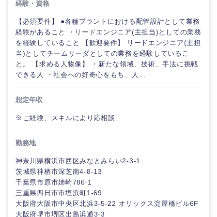
経験・資格
新潟県
富山県
【必須要件】 ●各種プラントにおける配管設計として業務
経験があること ・リードエンジニア(主担当)としての業務
を経験していること 【歓迎要件】 リードエンジニア(主担
石川県
福井県
当)としてチームリーダとしての業務を経験しているこ
と。 【求める人物像】 ・新たな領域、技術、手法に挑戦
山梨県
長野県
できる人 ・社会への好奇心をもち、人...
想定年収
※ご経験、スキルにより応相談
勤務地
神奈川県横浜市西区みなとみらい2-3-1
茨城県神栖市深芝南4-8-13
千葉県市原市姉崎786-1
三重県四日市市塩浜町1-69
大阪府大阪市中央区北浜3-5-22 オリックス淀屋橋ビル6F
大阪府堺市堺区出島浜通3-3