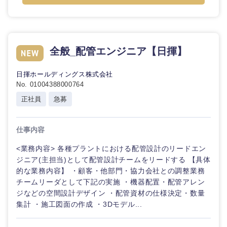
事務職
神奈川県
金融専門
その他
マスメディア
職
全般_配管エンジニア【日揮】
エンターテイメント
メディカ
ル
日揮ホールディングス株式会社
No. 01004388000764
法律・特許事務所・監査法人
不動産専
正社員
急募
門職
人材・アウトソーシング
建
仕事内容
設・
施
<業務内容> 各種プラントにおける配管設計のリードエン
サービス
工
ジニア(主担当)として配管設計チームをリードする 【具体
管
的な業務内容】 ・顧客・他部門・協力会社との調整業務
理
その他
チームリーダとして下記の実施 ・機器配置・配管アレン
ジなどの空間設計デザイン ・配管資材の仕様決定・数量
事務職
集計 ・施工図面の作成 ・3Dモデル...
甲信越・北陸
その他