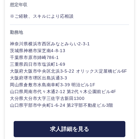
想定年収
※ご経験、スキルにより応相談
勤務地
神奈川県横浜市西区みなとみらい2-3-1
茨城県神栖市深芝南4-8-13
千葉県市原市姉崎786-1
三重県四日市市塩浜町1-69
大阪府大阪市中央区北浜3-5-22 オリックス淀屋橋ビル6F
大阪府堺市堺区出島浜通3-3
岡山県倉敷市水島南幸町3-39 明治ビル1F
山口県周南市代々木通2-12 第2代々木公園前ビル4F
大分県大分市大字三佐字古新田1300
中国・四国地方
山口県宇部市中央町1-6-24 第2宇部不動産ビル3階
鳥取県
島根県
求人詳細を見る
岡山県
広島県