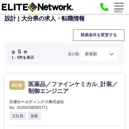
MENU
設計 | 大分県の求人・転職情報
検索条件を変更する
5
全
件
並び順
1 - 5件を表示
医薬品／ファインケミカル_計装／
制御エンジニア
日揮ホールディングス株式会社
No. 01004388000771
正社員
急募
ご希望の職種を選択してください
ご希望の職種を選択してください
ご希望の業界を選択してください
ご希望の勤務地を選択してください
ご希望条件を入力ください