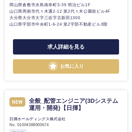
岡山県倉敷市水島南幸町3-39 明治ビル1F
山口県周南市代々木通2-12 第2代々木公園前ビル4F
大分県大分市大字三佐字古新田1300
山口県宇部市中央町1-6-24 第2宇部不動産ビル3階
東海地方
求人詳細を見る
岐阜県
静岡県
お気に入り
愛知県
三重県
全般_配管エンジニア(3Dシステム
運用・開発)【日揮】
日揮ホールディングス株式会社
No. 01004388000674