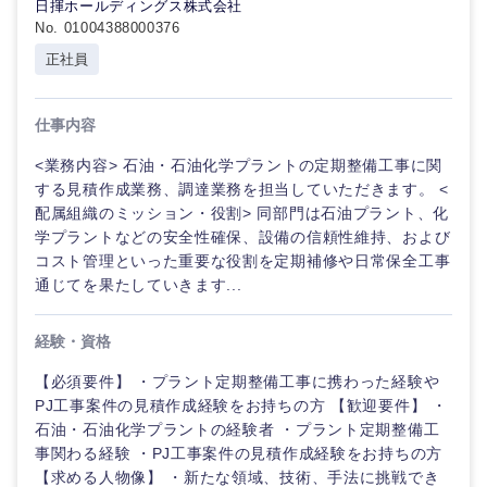
日揮ホールディングス株式会社
No. 01004388000376
正社員
仕事内容
<業務内容> 石油・石油化学プラントの定期整備工事に関
する見積作成業務、調達業務を担当していただきます。 <
配属組織のミッション・役割> 同部門は石油プラント、化
学プラントなどの安全性確保、設備の信頼性維持、および
コスト管理といった重要な役割を定期補修や日常保全工事
通じてを果たしていきます...
経験・資格
選択する
選択する
選択する
選択する
【必須要件】 ・プラント定期整備工事に携わった経験や
PJ工事案件の見積作成経験をお持ちの方 【歓迎要件】 ・
石油・石油化学プラントの経験者 ・プラント定期整備工
事関わる経験 ・PJ工事案件の見積作成経験をお持ちの方
【求める人物像】 ・新たな領域、技術、手法に挑戦でき