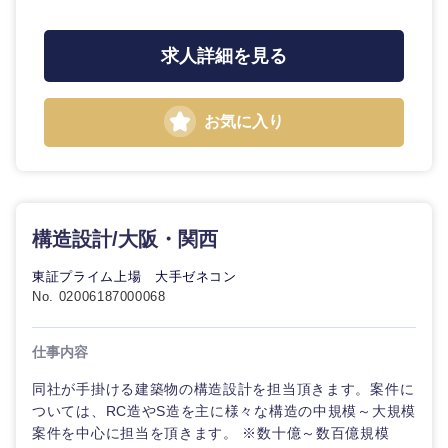
エンターテイメント
メディカ
ル
求人詳細を見る
甲信越・北陸
法律・特許事務所・監査法人
不動産専
門職
新潟県
富山県
お気に入り
人材・アウトソーシング
建
石川県
福井県
設・
施
サービス
工
山梨県
長野県
管
構造設計/大阪・関西
理
その他
東証プライム上場 大手ゼネコン
No. 02006187000068
事務職
仕事内容
その他
同社が手掛ける建築物の構造設計を担当頂きます。案件に
ついては、RC造やS造を主に様々な構造の中規模～大規模
案件を中心に担当を頂きます。 ※数十億～数百億規模