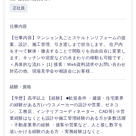
経営ボード
北海道
青森県
エネルギー・資源・環境
正社員
20代
30代
経営ボー
事業企画・事業開発
管理
推奨年齢
ド
秋田県
岩手県
自動車・機械・船舶
仕事内容
40代
50代
事業管理
SCM
管理
【仕事内容】マンション丸ごとスケルトンリフォームの提
宮城県
山形県
電気・電子・半導体
案、設計、施工管理、引き渡しまで担当します。 住戸内
人事
新規事業企画・立上げ
SCM
をすべて解体・撤去することで間取りを自由自在に変更し
福島県
ます。キッチンや浴室などの水まわりの移動も可能です。
素材・化学・金属
フリーワード
マーケティング
＜具体的な流れ＞ [1] 接客：Web資料請求やお問い合わせ
M&A・事業投資
人事
対応の他、現場見学会や相談会にお客様...
営業
食品・化粧品・アパレル・消費財
マーケテ
こだわり条件を入力ください
経営企画
ィング
経験・資格
サービス
急募
第二新卒
メディカル・ヘルスケア・ライフサイエンス
政策渉外
【学歴】高卒以上 【経験】 ■歓迎条件 ・建築・住宅業界
営業
の経験がある方(ハウスメーカーの設計や営業、ゼネコ
クリエイティブ
ン、工務店、インテリアコーディネーター、CAD等) ※営
スタートアップ企
その他企画業務
金融
上場企業
サービス
業経験はなくとも設計や施工管理経験のある方が多数活躍
業
コンサルタント
・不動産業界の経験 ・接客や営業など、人と接し数字を
追いかける経験のある方 ・実務経験はなくと...
クリエイ
建設・不動産
外資系企業
英語を活かす