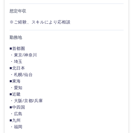
ティブ
専門職
関東地方
想定年収
倉庫・運輸・物流
転勤なし
海外勤務あり
コンサル
技術職（IT）、Webサービス・制作、ゲーム
茨城県
栃木県
※ご経験、スキルにより応相談
タント
技術職（モノづくり）
小売・通販・外食
年間休日120日以
フルリモート
群馬県
埼玉県
専門職
勤務地
上
金融専門職
■首都圏
IT・通信
技術職
千葉県
東京都
・東京/神奈川
完全週休2日制
社宅・家賃補助有
（IT）、
・埼玉
メディカル
Webサー
■北日本
ビス・制
WEBサービス
神奈川県
作、ゲー
・札幌/仙台
不動産専門職
ム
■東海
コンサル・シンクタンク
・愛知
建設・施工管理
■近畿
技術職
（モノづ
・大阪/京都/兵庫
広告・宣伝・印刷
くり）
事務職
■中四国
・広島
金融専門
■九州
その他
マスメディア
職
・福岡