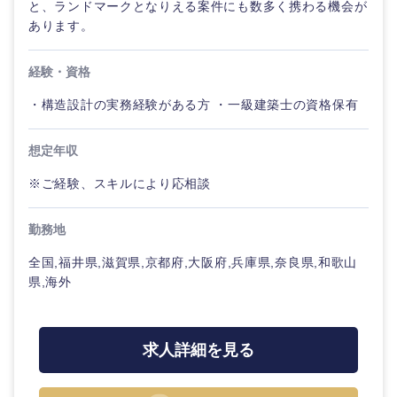
と、ランドマークとなりえる案件にも数多く携わる機会が
あります。
東海地方
経験・資格
岐阜県
静岡県
・構造設計の実務経験がある方 ・一級建築士の資格保有
想定年収
愛知県
三重県
※ご経験、スキルにより応相談
勤務地
全国,福井県,滋賀県,京都府,大阪府,兵庫県,奈良県,和歌山
県,海外
求人詳細を見る