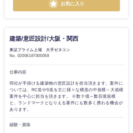
近畿地方
お気に入り
滋賀県
京都府
大阪府
兵庫県
建築/意匠設計/大阪・関西
東証プライム上場 大手ゼネコン
奈良県
和歌山県
No. 02006187000059
仕事内容
同社が手掛ける建築物の意匠設計を担当頂きます。案件に
ついては、RC造やS造を主に様々な構造の中規模～大規模
案件を中心に担当を頂きます。 ※数十億～数百億規模
と、ランドマークとなりえる案件にも数多く携わる機会が
あります。
経験・資格
中国・四国地方