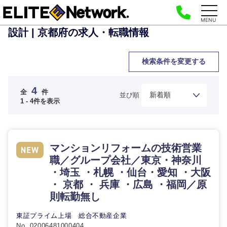
MENU
設計 | 京都府の求人・転職情報
検索条件を変更する
4
全
件
並び順
1 - 4件を表示
マンションリフォームの技術営業
職／グループ会社／東京・神奈川
・埼玉 ・札幌 ・仙台・愛知 ・大阪
ご希望の職種を選択してください
ご希望の職種を選択してください
ご希望の業界を選択してください
ご希望の勤務地を選択してください
ご希望条件を入力ください
・ 京都 ・ 兵庫 ・広島 ・福岡／原
則転勤無し
経営企
経営企画・事業企画
商社・卸
北海道・東北地方
画・事業
すべての経営企画・事業企
東証プライム上場 総合不動産企業
希望年収
企画
画
No. 02006481000404