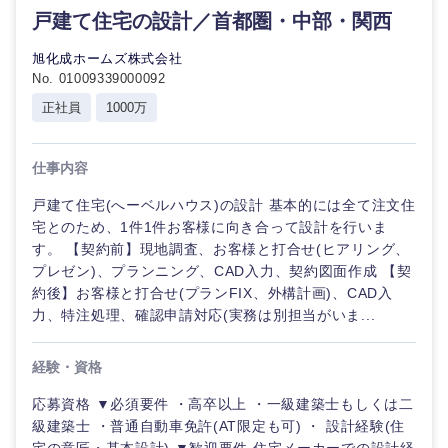
戸建て住宅の設計／首都圏・中部・関西
旭化成ホームズ株式会社
No. 01009339000092
九州・沖縄
正社員
1000万
福岡県
佐賀県
仕事内容
戸建て住宅(へーベルハウス)の設計 基本的には全て注文住
長崎県
熊本県
宅とのため、1件1件お客様に向き合って設計を行いま
す。 【契約前】現地調査、お客様と打合せ(ヒアリング、
プレゼン)、プランニング、CAD入力、契約図面作成 【契
大分県
宮崎県
約後】お客様と打合せ(プランFIX、外構計画)、CAD入
力、特注処理、確認申請対応(実務は別担当がいま...
鹿児島県
沖縄県
経験・資格
応募資格 ▼必須要件 ・高卒以上 ・一級建築士もしくは二
級建築士 ・普通自動車免許(AT限定も可) ・ 設計経験(住