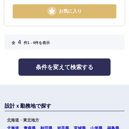
選択する
選択する
選択する
選択する
お気に入り
4
全
件
1 - 4件を表示
条件を変えて検索する
設計ｘ勤務地で探す
北海道・東北地方
北海道
青森県
秋田県
岩手県
宮城県
山形県
福島県