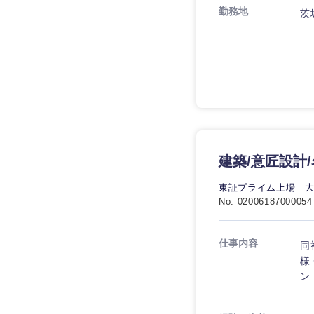
勤務地
茨
建築/意匠設計
東証プライム上場 
No. 02006187000054
仕事内容
同
様
ン