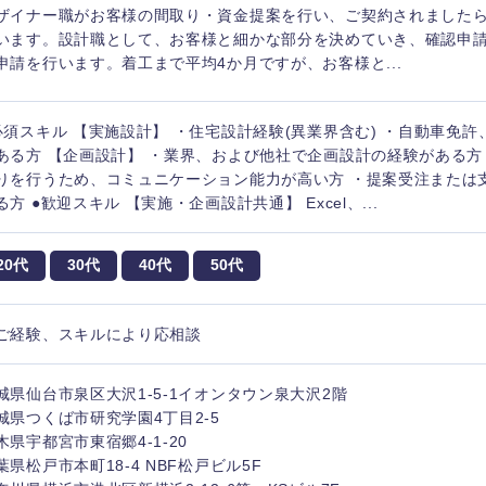
ザイナー職がお客様の間取り・資金提案を行い、ご契約されました
います。設計職として、お客様と細かな部分を決めていき、確認申
申請を行います。着工まで平均4か月ですが、お客様と...
必須スキル 【実施設計】 ・住宅設計経験(異業界含む) ・自動車免許
ある方 【企画設計】 ・業界、および他社で企画設計の経験がある方
りを行うため、コミュニケーション能力が高い方 ・提案受注または
る方 ●歓迎スキル 【実施・企画設計共通】 Excel、...
20代
30代
40代
50代
ご経験、スキルにより応相談
中国・四国地方
城県仙台市泉区大沢1-5-1イオンタウン泉大沢2階
京都府
鳥取県
城県つくば市研究学園4丁目2-5
兵庫県
岡山県
木県宇都宮市東宿郷4-1-20
葉県松戸市本町18-4 NBF松戸ビル5F
和歌山県
山口県