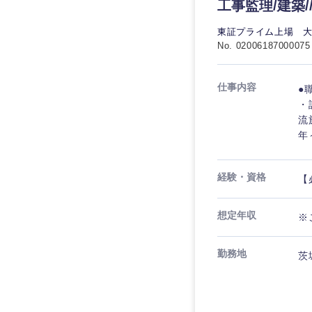
工事監理/建築
東証プライム上場 
No. 02006187000075
仕事内容
●
九州・沖縄
・
流
福岡県
年
長崎県
大分県
経験・資格
【
鹿児島県
想定年収
※
勤務地
茨