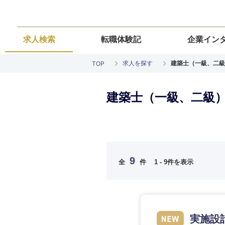
求人検索
転職体験記
企業イン
求人を探す
建築士（一級、二級
TOP
建築士（一級、二級）
ご希望の職種を
ご希望の職種を
ご希望の業界を
ご希望の勤務地
ご希望条件を入
9
全
件
1 - 9件を表示
希望年収
経営企画・事業企画
経営企画・事業企画
商社・卸
北海道・東北
エネルギー・資源・
経営ボード
経営ボード
北海道
推奨年齢
実施設
自動車・機械・船舶