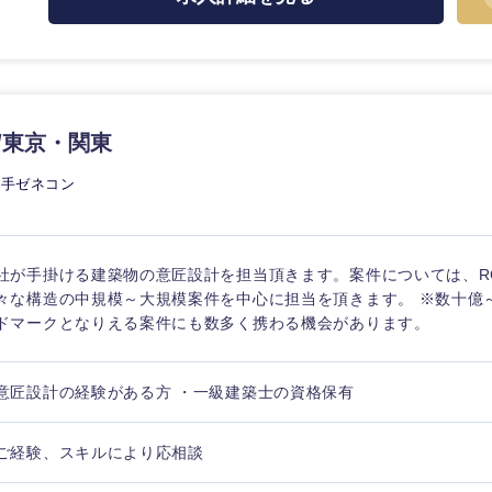
/東京・関東
大手ゼネコン
社が手掛ける建築物の意匠設計を担当頂きます。案件については、R
々な構造の中規模～大規模案件を中心に担当を頂きます。 ※数十億
ドマークとなりえる案件にも数多く携わる機会があります。
意匠設計の経験がある方 ・一級建築士の資格保有
選択する
選択する
選択する
選択する
ご経験、スキルにより応相談