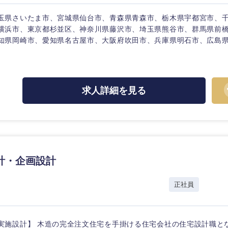
ス・制作、ゲーム
ス・
選択する
玉県さいたま市、宮城県仙台市、青森県青森市、栃木県宇都宮市、
横浜市、東京都杉並区、神奈川県藤沢市、埼玉県熊谷市、群馬県前
知県岡崎市、愛知県名古屋市、大阪府吹田市、兵庫県明石市、広島
監査法人
ング
東海地方
求人詳細を見る
富山県
岐阜県
福井県
愛知県
長野県
計・企画設計
正社員
実施設計】 木造の完全注文住宅を手掛ける住宅会社の住宅設計職と