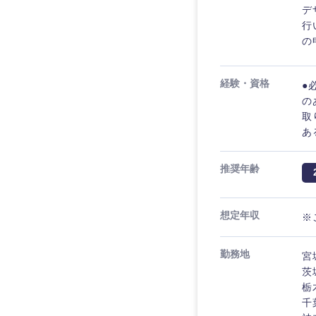
デ
行
の
経験・資格
●
の
取
あ
推奨年齢
想定年収
※
近畿地方
勤務地
宮
滋賀県
茨
大阪府
栃
千
奈良県