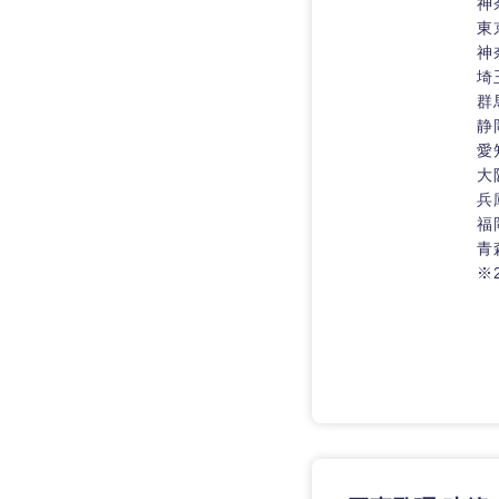
神
東
神
埼
群
静
愛
大
兵
福
青
※