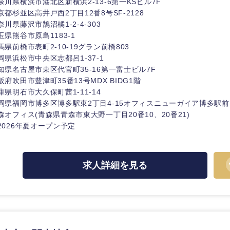
奈川県横浜市港北区新横浜2-13-6第一KSビル7F
京都杉並区高井戸西2丁目12番8号SF-2128
香川県
奈川県藤沢市鵠沼橘1-2-4-303
高知県
玉県熊谷市原島1183-1
馬県前橋市表町2-10-19グラン前橋803
岡県浜松市中央区志都呂1-37-1
知県名古屋市東区代官町35-16第一富士ビル7F
阪府吹田市豊津町35番13号MDX BIDG1階
庫県明石市大久保町茜1-11-14
岡県福岡市博多区博多駅東2丁目4-15オフィスニューガイア博多駅前DK
森オフィス(青森県青森市東大野一丁目20番10、20番21)
2026年夏オープン予定
求人詳細を見る