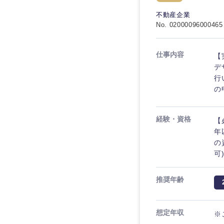
秋田県
管理
管理
電気・電子・半導体
不動産企業
宮城県
フリーワード
No. 02000096000465
SCM
SCM
素材・化学・金属
福島県
食品・化粧品・アパ
人事
人事
仕事内容
【
こだわり条件を
メディカル・ヘルス
デ
マーケティング
行
マーケティング
金融
の
急募
営業
建設・不動産
営業
経験・資格
【
倉庫・運輸・物流
スタートアップ企業
サービス
サービス
年
小売・通販・外食
の
クリエイティブ
可
クリエイティブ
IT・通信
転勤なし
コンサルタント
WEBサービス
推奨年齢
コンサルタント
年間休日120日以上
コンサル・シンクタ
専門職
専門職
想定年収
※
広告・宣伝・印刷