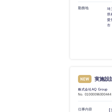
技術職（IT）、Webサービ
技術職（IT）、Webサービ
マスメディア
勤務地
制作、ゲーム
埼
技術職（モノづくり）
エンターテイメント
県
愛
技術職（モノづくり）
法律・特許事務所・
市
金融専門職
人材・アウトソーシ
金融専門職
甲信越・北陸
メディカル
サービス
新潟県
メディカル
その他
不動産専門職
石川県
不動産専門職
建設・施工管理
山梨県
建設・施工管理
事務職
実施設
事務職
その他
株式会社AQ Group
No. 01000096000444
その他
仕事内容
【