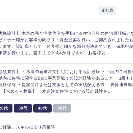
岩手県
事業管理
群馬県
正社員
山形県
新規事業企画・立上げ
千葉県
M&A・事業投資
神奈川県
レル・消費財
実施設計】 木造の完全注文住宅を手掛ける住宅会社の住宅設計職と
経営企画
入力ください
ケア・ライフサイエンス
ザイナー職がお客様の間取り・資金提案を行い、ご契約されました
政策渉外
います。設計職として、お客様と細かな部分を決めていき、確認申
申請を行います。着工まで平均4か月ですが、お客様と...
第二新卒
上場
その他企画業務
必須要件】 ・木造の新築注文住宅における設計経験 ・上記のご経験
外資系企業
英語
以内に住宅に関するBtoC事業領域での設計経験があること ・1級も
資格保有 ・提案受注または支援としての実績がある方 ・要普通自動
) 【求める人物像】 ・木造注文住宅における設計経験を...
海外勤務あり
フル
20代
30代
40代
50代
完全週休2日制
社宅
ンク
ご経験、スキルにより応相談