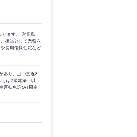
埼玉県
東京都
なります。 営業職、
ら、担当として業務を
請や長期優良住宅など
企業
があり、且つ直近3
を活かす
しくは2級建築士以上
車運転免許(AT限定
リモート
・家賃補助有