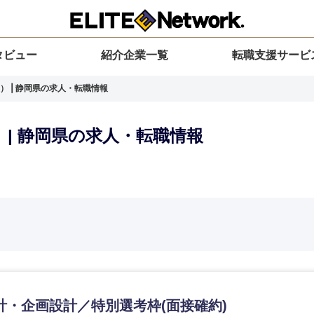
タビュー
紹介企業一覧
転職支援サービ
） | 静岡県の求人・転職情報
 | 静岡県の求人・転職情報
選択してください
選択してください
選択してください
を選択してください
力ください
地方
すべての経営企画・事業企画
関東地方
環境
青森県
事業企画・事業開発
茨城県
20代
30代
40代
50代
計・企画設計／特別選考枠(面接確約)