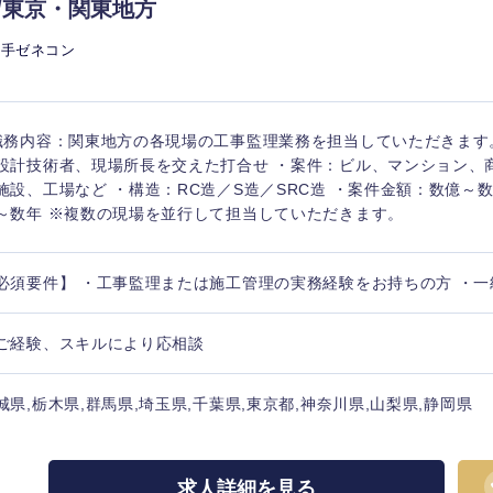
//東京・関東地方
大手ゼネコン
職務内容：関東地方の各現場の工事監理業務を担当していただきます
海外
設計技術者、現場所長を交えた打合せ ・案件：ビル、マンション、
施設、工場など ・構造：RC造／S造／SRC造 ・案件金額：数億～
佐賀県
～数年 ※複数の現場を並行して担当していただきます。
熊本県
宮崎県
必須要件】 ・工事監理または施工管理の実務経験をお持ちの方 ・
沖縄県
ご経験、スキルにより応相談
城県,栃木県,群馬県,埼玉県,千葉県,東京都,神奈川県,山梨県,静岡県
求人詳細を見る