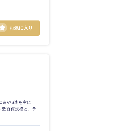
お気に入り
C造やS造を主に
～数百億規模と、ラ