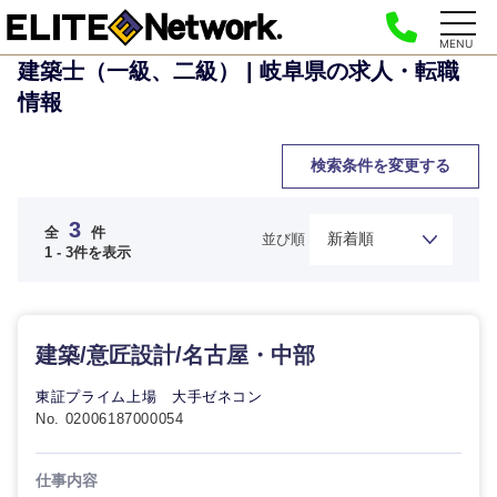
MENU
建築士（一級、二級） | 岐阜県の求人・転職
情報
検索条件を変更する
3
全
件
並び順
1 - 3件を表示
ご希望の職種を選択してください
ご希望の職種を選択してください
ご希望の業界を選択してください
ご希望の勤務地を選択してください
ご希望条件を入力ください
建築/意匠設計/名古屋・中部
東証プライム上場 大手ゼネコン
経営企
経営企画・事業企画
商社・卸
北海道・東北地方
No. 02006187000054
画・事業
すべての経営企画・事業企
希望年収
企画
画
経営ボード
北海道
青森県
エネルギー・資源・環境
仕事内容
20代
30代