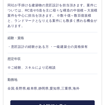
経営ボー
事業企画・事業開発
管理
推奨年齢
ド
同社が手掛ける建築物の意匠設計を担当頂きます。案件に
秋田県
岩手県
自動車・機械・船舶
ついては、RC造やS造を主に様々な構造の中規模～大規模
40代
50代
事業管理
SCM
案件を中心に担当を頂きます。 ※数十億～数百億規模
管理
宮城県
山形県
と、ランドマークとなりえる案件にも数多く携わる機会が
電気・電子・半導体
あります。
人事
新規事業企画・立上げ
SCM
福島県
素材・化学・金属
フリーワード
マーケティング
経験・資格
M&A・事業投資
人事
・意匠設計の経験がある方 ・一級建築士の資格保有
営業
食品・化粧品・アパレル・消費財
マーケテ
こだわり条件を入力ください
経営企画
ィング
想定年収
サービス
急募
第二新卒
メディカル・ヘルスケア・ライフサイエンス
政策渉外
※ご経験、スキルにより応相談
営業
クリエイティブ
スタートアップ企
その他企画業務
金融
上場企業
勤務地
サービス
業
関東地方
コンサルタント
全国,長野県,岐阜県,静岡県,愛知県,三重県,海外
クリエイ
建設・不動産
外資系企業
英語を活かす
茨城県
栃木県
ティブ
専門職