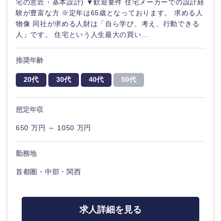
宅の意匠・基本設計) ▼歓迎要件 住宅メーカーでの設計経
験が豊富な方 ※定年は65歳となっております。 求める人
物像 同社が求める人財は「自ら学び、考え、行動できる
人」です。 住宅という人生最大の買い...
九州・沖縄
推奨年齢
20代
30代
40代
50代
福岡県
佐賀県
長崎県
熊本県
想定年収
650 万円 ～ 1050 万円
大分県
宮崎県
勤務地
鹿児島県
沖縄県
首都圏・中部・関西
求人詳細を見る