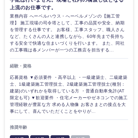
上流のお仕事です。
法律・特許事務所・監査法人
不動産専
業務内容 へーベルハウス・へーベルメゾンの【施工管
山梨県
長野県
門職
理】 施工現場の司令塔として、工事の品質や安全、納期
を管理する仕事です。 お客様、工事スタッフ、職人さん
人材・アウトソーシング
など、たくさんの人と連携しながら、60年先まで長持ち
建
設・
する安全で快適な住まいづくりを行います。 また、同社
施
サービス
の工事職は各メンバーが一つの工務店を担当する...
工
管
理
経験・資格
その他
応募資格 ▼必須要件 ・高卒以上 ・一級建築士、二級建築
事務職
東海地方
士、1級建築施工管理技士、2級建築施工管理技士(種別：
建築)のいずれかを取得している方 ・普通自動車免許(AT
その他
限定も可) ▼歓迎要件 ・住宅メーカーやゼネコンでの施工
岐阜県
静岡県
管理経験が豊富な方 求める人物像 お客さまとの接点を大
事にして、喜んでいただくことをやりが...
愛知県
三重県
推奨年齢