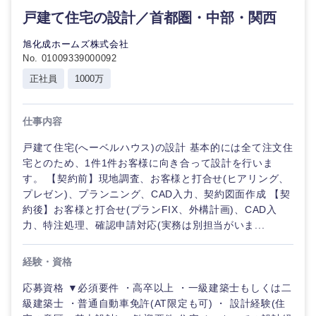
戸建て住宅の設計／首都圏・中部・関西
旭化成ホームズ株式会社
中国・四国地方
No. 01009339000092
正社員
1000万
鳥取県
島根県
仕事内容
岡山県
広島県
戸建て住宅(へーベルハウス)の設計 基本的には全て注文住
宅とのため、1件1件お客様に向き合って設計を行いま
山口県
徳島県
す。 【契約前】現地調査、お客様と打合せ(ヒアリング、
プレゼン)、プランニング、CAD入力、契約図面作成 【契
香川県
愛媛県
約後】お客様と打合せ(プランFIX、外構計画)、CAD入
力、特注処理、確認申請対応(実務は別担当がいま...
高知県
経験・資格
応募資格 ▼必須要件 ・高卒以上 ・一級建築士もしくは二
級建築士 ・普通自動車免許(AT限定も可) ・ 設計経験(住