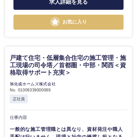
求人詳細を見る
倉庫・運輸・物流
転勤なし
海外勤務あり
群馬県
埼玉県
コンサル
技術職（IT）、Webサービス・制作、ゲーム
タント
技術職（モノづくり）
千葉県
東京都
小売・通販・外食
年間休日120日以
お気に入り
フルリモート
専門職
上
金融専門職
神奈川県
IT・通信
技術職
完全週休2日制
社宅・家賃補助有
（IT）、
メディカル
Webサー
戸建て住宅・低層集合住宅の施工管理・施
ビス・制
WEBサービス
作、ゲー
工現場の司令塔／首都圏・中部・関西＜資
不動産専門職
ム
格取得サポート充実＞
コンサル・シンクタンク
建設・施工管理
技術職
旭化成ホームズ株式会社
（モノづ
No. 01009339000089
広告・宣伝・印刷
くり）
事務職
正社員
甲信越・北陸
金融専門
その他
マスメディア
職
仕事内容
新潟県
富山県
一般的な施工管理職とは異なり、資材発注や職人
エンターテイメント
メディカ
石川県
福井県
手配は行いません。現場と社内の橋渡し役となる
ル