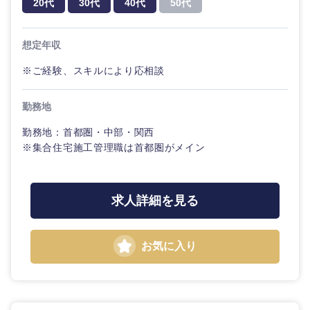
20代
30代
40代
50代
想定年収
※ご経験、スキルにより応相談
近畿地方
勤務地
勤務地：首都圏・中部・関西
滋賀県
京都府
※集合住宅施工管理職は首都圏がメイン
大阪府
兵庫県
求人詳細を見る
奈良県
和歌山県
お気に入り