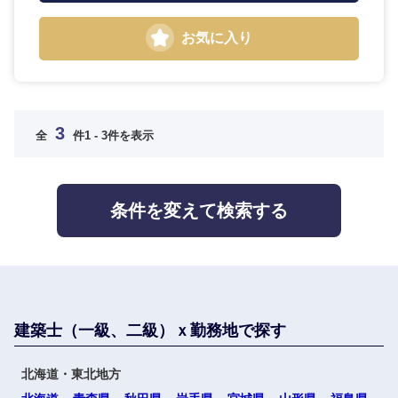
お気に入り
海外
3
全
件
1 - 3件を表示
条件を変えて検索する
選択する
選択する
選択する
選択する
建築士（一級、二級）ｘ勤務地で探す
北海道・東北地方