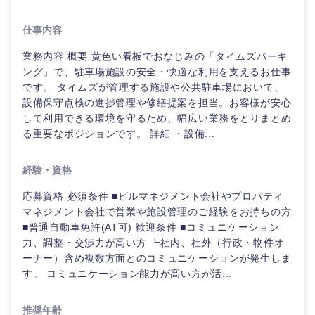
仕事内容
業務内容 概要 黄色い看板でおなじみの「タイムズパーキ
ング」で、駐車場施設の安全・快適な利用を支えるお仕事
です。 タイムズが管理する施設や公共駐車場において、
設備保守点検の進捗管理や修繕提案を担当。お客様が安心
して利用できる環境を守るため、幅広い業務をとりまとめ
る重要なポジションです。 詳細 ・設備...
経験・資格
応募資格 必須条件 ■ビルマネジメント会社やプロパティ
マネジメント会社で営業や施設管理のご経験をお持ちの方
ご希望の職種を選択してください
ご希望の職種を選択してください
ご希望の業界を選択してください
ご希望の勤務地を選択してください
ご希望条件を入力ください
■普通自動車免許(AT可) 歓迎条件 ■コミュニケーション
力、調整・交渉力が高い方 ┗社内、社外（行政・物件オ
ーナー）含め複数方面とのコミュニケーションが発生しま
経営企
経営企画・事業企画
商社・卸
北海道・東北地方
す。 コミュニケーション能力が高い方が活...
画・事業
すべての経営企画・事業企
希望年収
企画
画
経営ボード
北海道
青森県
エネルギー・資源・環境
推奨年齢