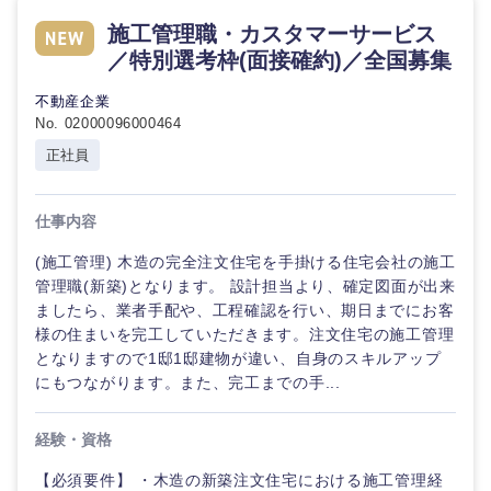
倉庫・運輸・物流
転勤なし
海外勤務あり
コンサル
技術職（IT）、Webサービス・制作、ゲーム
施工管理職・カスタマーサービス
タント
／特別選考枠(面接確約)／全国募集
技術職（モノづくり）
小売・通販・外食
年間休日120日以
フルリモート
不動産企業
専門職
上
No. 02000096000464
金融専門職
IT・通信
正社員
技術職
完全週休2日制
社宅・家賃補助有
（IT）、
メディカル
Webサー
ビス・制
WEBサービス
仕事内容
作、ゲー
不動産専門職
ム
(施工管理) 木造の完全注文住宅を手掛ける住宅会社の施工
コンサル・シンクタンク
管理職(新築)となります。 設計担当より、確定図面が出来
建設・施工管理
ましたら、業者手配や、工程確認を行い、期日までにお客
技術職
（モノづ
様の住まいを完工していただきます。注文住宅の施工管理
広告・宣伝・印刷
くり）
事務職
となりますので1邸1邸建物が違い、自身のスキルアップ
にもつながります。また、完工までの手...
金融専門
その他
マスメディア
職
経験・資格
【必須要件】 ・木造の新築注文住宅における施工管理経
エンターテイメント
メディカ