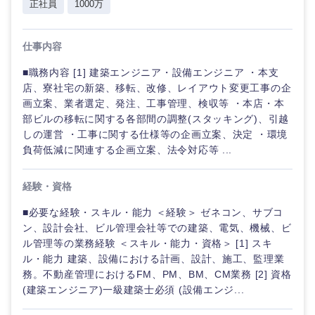
正社員
1000万
仕事内容
■職務内容 [1] 建築エンジニア・設備エンジニア ・本支
店、寮社宅の新築、移転、改修、レイアウト変更工事の企
画立案、業者選定、発注、工事管理、検収等 ・本店・本
部ビルの移転に関する各部間の調整(スタッキング)、引越
しの運営 ・工事に関する仕様等の企画立案、決定 ・環境
負荷低減に関連する企画立案、法令対応等 ...
経験・資格
■必要な経験・スキル・能力 ＜経験＞ ゼネコン、サブコ
ン、設計会社、ビル管理会社等での建築、電気、機械、ビ
ル管理等の業務経験 ＜スキル・能力・資格＞ [1] スキ
ル・能力 建築、設備における計画、設計、施工、監理業
務。不動産管理におけるFM、PM、BM、CM業務 [2] 資格
(建築エンジニア)一級建築士必須 (設備エンジ...