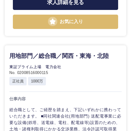
求人詳細を見る
鹿児島県
沖縄県
お気に入り
用地部門／総合職／関西・東海・北陸
東証プライム上場 電力会社
No. 02008516000115
正社員
1000万
仕事内容
総合職として、ご経歴を踏まえ、下記いずれかに携わって
いただきます。 ■同社関連会社(用地部門) 送配電事業に必
要な設備(鉄塔、送電線、電柱、配電線等)設置のための、
土地・諸権利取得にかかる交渉業務、法令許認可取得業