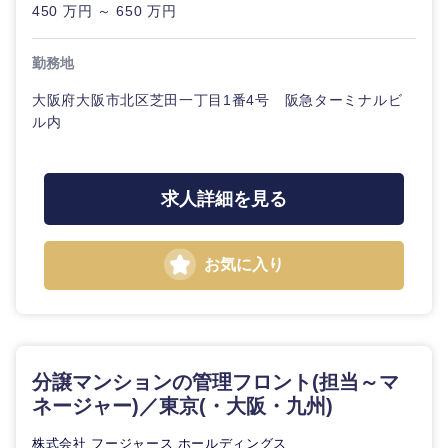
鳥取県
島根県
450 万円 ～ 650 万円
岡山県
広島県
勤務地
大阪府大阪市北区芝田一丁目1番4号 阪急ターミナルビ
山口県
徳島県
ル内
香川県
愛媛県
求人詳細を見る
高知県
お気に入り
分譲マンションの管理フロント(担当～マ
ネージャー)／東京(・大阪・九州)
株式会社 フージャース ホールディングス