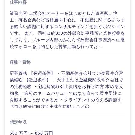
仕事内容
業務内容 上場会社オーナーをはじめとした資産家、地
主、有名企業など富裕層を中心に、不動産に関するあらゆ
る幅広い課題に対するコンサルティングを担うポジション
です。 また、同社は約300の外部会計事務所と業務提携を
しており、グループ内部のみならず外部会計事務所への継
続フォローを目的とした営業活動も行ってお...
経験・資格
応募資格 【必須条件】 ・不動産仲介会社での売買仲介営
業経験 【歓迎条件】 ・大手または金融機関系仲介会社で
の実務経験 ・宅地建物取引士資格をお持ちの方 求める人
物像 ・会社のネームバリューではなく自らで案件受注に
貢献することができる方 ・クライアントの抱える課題を
見つけ解決に向けて主体的に動くことの...
甲信越・北陸
想定年収
新潟県
富山県
500 万円 ～ 850 万円