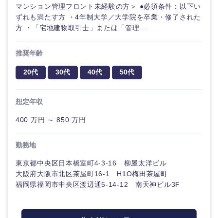
マンション管理フロント未経験の方＞ ●必須条件：以下い
ずれも満たす方 ・4年制大学／大学院を卒業・修了された
方 ・「宅地建物取引士」または「管理...
推奨年齢
20代
30代
40代
50代
想定年収
九州・沖縄
400 万円 ～ 850 万円
福岡県
佐賀県
勤務地
東京都中央区日本橋室町4-3-16 柳屋太洋ビル
長崎県
熊本県
大阪府大阪市北区茶屋町16-1 H1O梅田茶屋町
福岡県福岡市中央区渡辺通5-14-12 南天神ビル3F
大分県
宮崎県