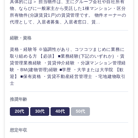
具体的には＞ 担当物件は、主にグループ会社や自社所有
物、ならびに一般家主から受託した1棟マンション・区分
所有物件(分譲賃貸1戸)の賃貸管理です。 物件オーナーの
代理として、入居者募集、入居者窓口、賃...
経験・資格
資格・経験等 ※協調性があり、コツコツまじめに業務に
取り組める方 【必須】 ■業務経験(下記のいずれか) ・賃
貸管理業務経験 ・賃貸仲介経験 ・分譲マンション管理経
験 ・BM(建物管理)経験 ■学歴 ・大学または大学院 【歓
迎】 ■保有資格 ・賃貸不動産経営管理士 ・宅地建物取引
士
推奨年齢
20代
30代
40代
50代
中国・四国地方
想定年収