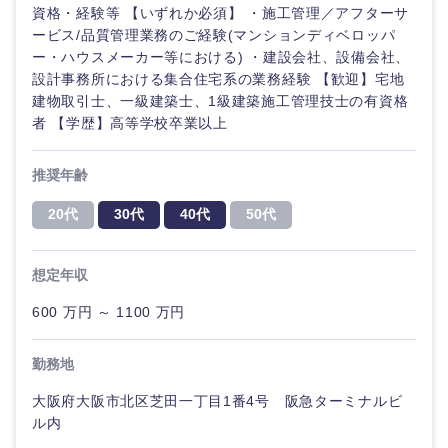
資格・経験等 【いずれか必須】 ・施工管理／アフターサ
ービス/品質管理業務のご経験(マンションディベロッパ
ー・ハウスメーカー等における) ・建設会社、設備会社、
設計事務所における集合住宅系の業務経験 【歓迎】宅地
建物取引士、一級建築士、1級建築施工管理技士の有資格
者 【学歴】高等学校卒業以上
推奨年齢
20代
30代
40代
50代
近畿地方
想定年収
滋賀県
京都府
600 万円 ～ 1100 万円
大阪府
兵庫県
勤務地
奈良県
和歌山県
大阪府大阪市北区芝田一丁目1番4号 阪急ターミナルビ
ル内