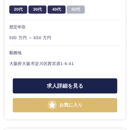
20代
30代
経営ボー
事業企画・事業開発
管理
推奨年齢
ド
20代
30代
40代
50代
秋田県
岩手県
自動車・機械・船舶
40代
50代
事業管理
SCM
管理
想定年収
宮城県
山形県
電気・電子・半導体
人事
新規事業企画・立上げ
500 万円 ～ 650 万円
SCM
福島県
素材・化学・金属
フリーワード
マーケティング
M&A・事業投資
人事
勤務地
大阪府大阪市淀川区西宮原1-6-41
営業
食品・化粧品・アパレル・消費財
マーケテ
こだわり条件を入力ください
経営企画
ィング
サービス
急募
第二新卒
メディカル・ヘルスケア・ライフサイエンス
政策渉外
求人詳細を見る
営業
クリエイティブ
スタートアップ企
その他企画業務
金融
上場企業
サービス
業
お気に入り
コンサルタント
クリエイ
建設・不動産
外資系企業
英語を活かす
ティブ
専門職