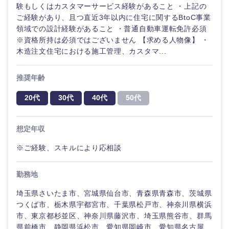
ル
験もしくはカスタマーサービス経験があること ・上記の
ご経験があり、且つ直近3年以内に住宅に関するBtoC事業
法律・特許事務所・監査法人
領域での設計経験があること ・普通自動車運転免許必須
不
※資格所持は必須ではございません 【求める人物像】 ・
動
産
木造注文住宅における施工管理、カスタマ...
人材・アウトソーシング
専
門
推奨年齢
職
関東地方
サービス
20代
30代
40代
50代
建設・施
茨城県
栃木県
工管理
その他
想定年収
群馬県
埼玉県
事務職
※ご経験、スキルにより応相談
千葉県
東京都
その他
勤務地
神奈川県
埼玉県さいたま市、宮城県仙台市、青森県青森市、茨城県
つくば市、栃木県宇都宮市、千葉県松戸市、神奈川県横浜
市、東京都杉並区、神奈川県藤沢市、埼玉県熊谷市、群馬
県前橋市、静岡県浜松市、愛知県岡崎市、愛知県名古屋