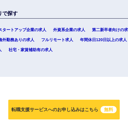
りで探す
スタートアップ企業の求人
外資系企業の求人
第二新卒者向けの求
選択する
選択する
選択する
選択する
海外勤務ありの求人
フルリモート求人
年間休日120日以上の求人
人
社宅・家賃補助有の求人
転職支援サービスへのお申し込みはこちら
無料