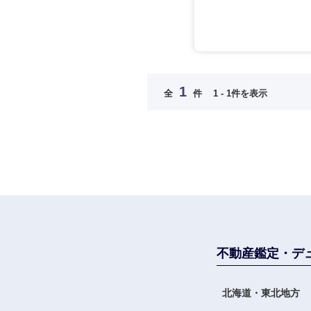
法律・特許事務所・
金融専門職
人材・アウトソーシ
金融専門職
メディカル
サービス
メディカル
その他
不動産専門職
1
全
件
1 - 1件を表示
近畿地方
不動産専門職
建設・施工管理
滋賀県
建設・施工管理
事務職
大阪府
事務職
奈良県
その他
その他
不動産鑑定・デ
北海道・東北地方