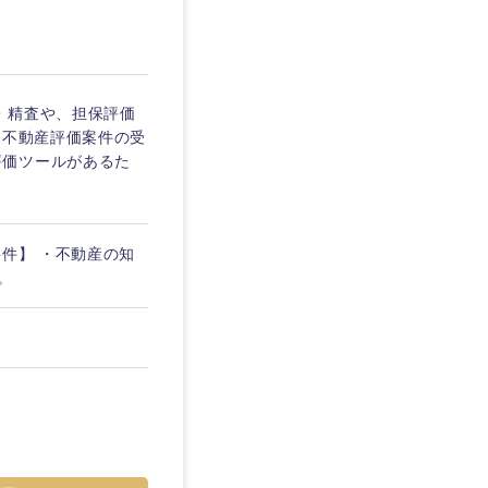
企業
・精査や、担保評価
る不動産評価案件の受
評価ツールがあるた
を活かす
リモート
要件】 ・不動産の知
。
静岡県
・家賃補助有
三重県