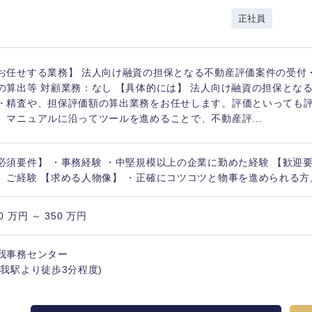
レル・消費財
経営企画
正社員
入力ください
ケア・ライフサイエンス
政策渉外
第二新卒
上場
その他企画業務
お任せする業務】 法人向け融資の担保となる不動産評価案件の受付
の算出等 対顧業務：なし 【具体的には】 法人向け融資の担保とな
・精査や、担保評価額の算出業務をお任せします。評価といっても
外資系企業
英語
、マニュアルに沿ってツールを進めることで、不動産評...
東海地方
海外勤務あり
フル
必須要件】 ・事務経験 ・中堅規模以上の企業に勤めた経験 【歓迎
、ご経験 【求める人物像】 ・正確にコツコツと物事を進められる方
富山県
岐阜県
完全週休2日制
社宅
ンク
0 万円 ～ 350 万円
福井県
愛知県
長野県
ス・制作、ゲーム
我事務センター
ス・
選択する
蘇我駅より徒歩3分程度)