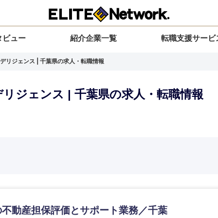
タビュー
紹介企業一覧
転職支援サービ
デリジェンス | 千葉県の求人・転職情報
リジェンス | 千葉県の求人・転職情報
選択してください
選択してください
選択してください
を選択してください
力ください
地方
すべての経営企画・事業企画
関東地方
環境
青森県
事業企画・事業開発
茨城県
20代
30代
40代
50代
岩手県
事業管理
群馬県
山形県
新規事業企画・立上げ
千葉県
の不動産担保評価とサポート業務／千葉
M&A・事業投資
神奈川県