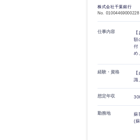
食品・化粧品・アパ
人事
人事
株式会社千葉銀行
こだわり条件を
No. 01004469000228
メディカル・ヘルス
マーケティング
マーケティング
金融
急募
仕事内容
【
営業
建設・不動産
営業
額
付
倉庫・運輸・物流
スタートアップ企業
サービス
め
サービス
小売・通販・外食
クリエイティブ
クリエイティブ
甲信越・北陸
IT・通信
経験・資格
転勤なし
【
識
コンサルタント
WEBサービス
コンサルタント
新潟県
年間休日120日以上
コンサル・シンクタ
想定年収
30
石川県
専門職
専門職
広告・宣伝・印刷
山梨県
勤務地
技術職（IT）、Webサービ
蘇
技術職（IT）、Webサービ
マスメディア
(
制作、ゲーム
技術職（モノづくり）
エンターテイメント
技術職（モノづくり）