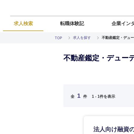
求人検索
転職体験記
企業イン
求人を探す
不動産鑑定・デュー
TOP
不動産鑑定・デューデ
ご希望の職種を
ご希望の職種を
ご希望の業界を
ご希望の勤務地
ご希望条件を入
希望年収
経営企画・事業企画
経営企画・事業企画
商社・卸
北海道・東北
エネルギー・資源・
経営ボード
経営ボード
1
全
件
1 - 1件を表示
北海道
推奨年齢
自動車・機械・船舶
秋田県
管理
管理
電気・電子・半導体
宮城県
フリーワード
SCM
SCM
素材・化学・金属
法人向け融資
福島県