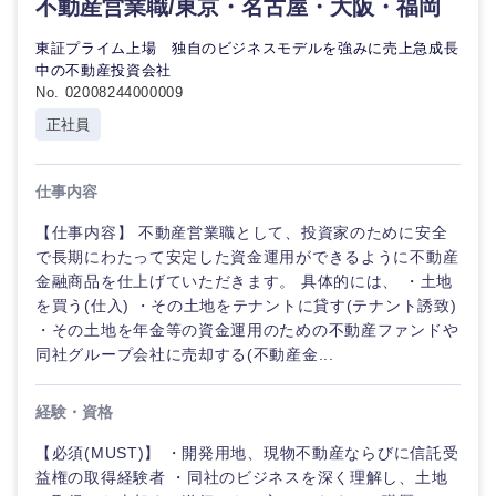
不動産営業職/東京・名古屋・大阪・福岡
東証プライム上場 独自のビジネスモデルを強みに売上急成長
中の不動産投資会社
No. 02008244000009
正社員
仕事内容
【仕事内容】 不動産営業職として、投資家のために安全
で長期にわたって安定した資金運用ができるように不動産
海外
金融商品を仕上げていただきます。 具体的には、 ・土地
を買う(仕入) ・その土地をテナントに貸す(テナント誘致)
・その土地を年金等の資金運用のための不動産ファンドや
同社グループ会社に売却する(不動産金...
経験・資格
【必須(MUST)】 ・開発用地、現物不動産ならびに信託受
益権の取得経験者 ・同社のビジネスを深く理解し、土地