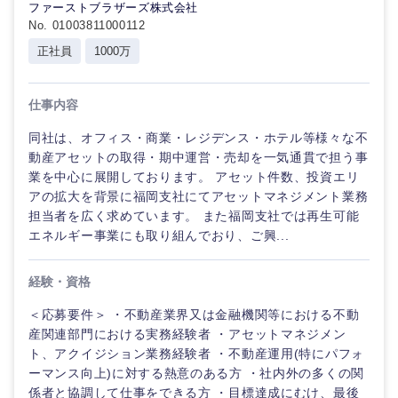
ファーストブラザーズ株式会社
No. 01003811000112
岡山県
広島県
正社員
1000万
山口県
徳島県
仕事内容
同社は、オフィス・商業・レジデンス・ホテル等様々な不
香川県
愛媛県
動産アセットの取得・期中運営・売却を一気通貫で担う事
業を中心に展開しております。 アセット件数、投資エリ
高知県
アの拡大を背景に福岡支社にてアセットマネジメント業務
担当者を広く求めています。 また福岡支社では再生可能
エネルギー事業にも取り組んでおり、ご興...
経験・資格
＜応募要件＞ ・不動産業界又は金融機関等における不動
産関連部門における実務経験者 ・アセットマネジメン
ト、アクイジション業務経験者 ・不動産運用(特にパフォ
ーマンス向上)に対する熱意のある方 ・社内外の多くの関
係者と協調して仕事をできる方 ・目標達成にむけ、最後