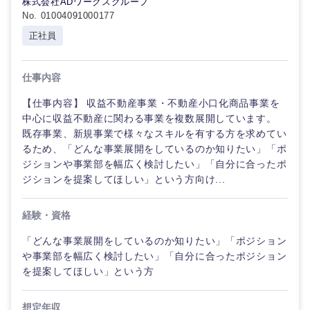
株式会社ADワークスグループ
金融専門
その他
マスメディア
職
No. 01004091000177
正社員
エンターテイメント
メディカ
ル
仕事内容
法律・特許事務所・監査法人
不
【仕事内容】 収益不動産事業・不動産小口化商品事業を
動
中心に収益不動産に関わる事業を複数展開しています。
産
人材・アウトソーシング
既存事業、新規事業で様々なスキルを有する方を求めてい
専
門
るため、「どんな事業展開をしているのか知りたい」「ポ
職
ジションや事業部を幅広く検討したい」「自分に合ったポ
サービス
甲信越・北陸
ジションを提案してほしい」という方向け...
建設・施
工管理
新潟県
富山県
その他
経験・資格
「どんな事業展開をしているのか知りたい」「ポジション
事務職
石川県
福井県
や事業部を幅広く検討したい」「自分に合ったポジション
を提案してほしい」という方
その他
山梨県
長野県
想定年収