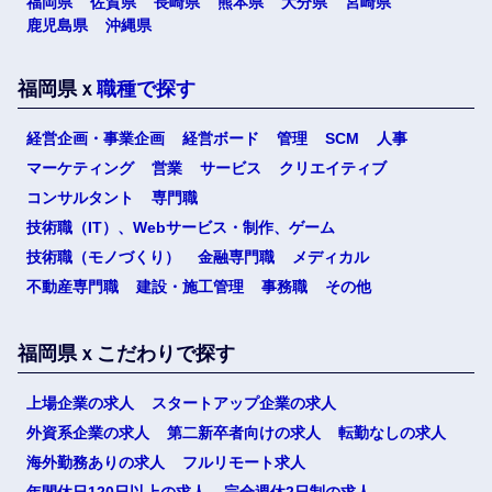
福岡県
佐賀県
長崎県
熊本県
大分県
宮崎県
鹿児島県
沖縄県
福岡県ｘ
職種で探す
経営企画・事業企画
経営ボード
管理
SCM
人事
マーケティング
営業
サービス
クリエイティブ
コンサルタント
専門職
技術職（IT）、Webサービス・制作、ゲーム
技術職（モノづくり）
金融専門職
メディカル
不動産専門職
建設・施工管理
事務職
その他
福岡県ｘこだわりで探す
上場企業の求人
スタートアップ企業の求人
外資系企業の求人
第二新卒者向けの求人
転勤なしの求人
海外勤務ありの求人
フルリモート求人