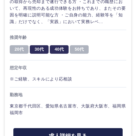
の取得から売却まで遂行できる方 ・これまでの職歴にお
いて、再現性のある成功体験をお持ちであり、またその要
因を明確に説明可能な方 ・ご自身の能力、経験等を「知
識」だけでなく、「実践」において実務レベ...
推奨年齢
20代
30代
40代
50代
選択する
選択する
選択する
選択する
想定年収
※ご経験、スキルにより応相談
勤務地
東京都千代田区、愛知県名古屋市、大阪府大阪市、福岡県
福岡市