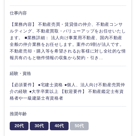
経営企
経営企画・事業企画
商社・卸
北海道・東北地方
画・事業
すべての経営企画・事業企
希望年収
企画
画
仕事内容
経営ボード
北海道
青森県
エネルギー・資源・環境
【業務内容】 不動産売買・賃貸借の仲介、不動産コンサ
20代
30代
経営ボー
事業企画・事業開発
ルティング、不動産買取・バリューアップをお任せいたし
管理
推奨年齢
ド
秋田県
岩手県
ます。 ■業務詳細： 法人向け事業用不動産、国内不動産
自動車・機械・船舶
全般の仲介業務をお任せします。案件の9割が法人です。
40代
50代
事業管理
SCM
管理
不動産売却・購入等を希望されるお客様に対し全社的な情
宮城県
山形県
電気・電子・半導体
報共有のもと物件情報の収集から契約・引き...
人事
新規事業企画・立上げ
SCM
福島県
経験・資格
素材・化学・金属
フリーワード
マーケティング
M&A・事業投資
人事
【必須要件】 ●宅建士資格 ●個人、法人向け不動産売買仲
介の経験 ●大学卒業以上 【歓迎要件】 不動産鑑定士有資
営業
食品・化粧品・アパレル・消費財
マーケテ
こだわり条件を入力ください
経営企画
格者や一級建築士有資格者
ィング
サービス
急募
第二新卒
メディカル・ヘルスケア・ライフサイエンス
政策渉外
推奨年齢
営業
クリエイティブ
20代
30代
40代
50代
スタートアップ企
その他企画業務
金融
上場企業
サービス
業