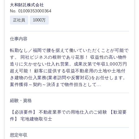
大和財託株式会社
No. 01009353000364
正社員
1000万
仕事内容
転勤なし／福岡で腰を据えて働いていただくことが可能で
す。 同社ビジネスの根幹であり花形！ 収益性の高い物件
造りに欠かせない仕入れ営業。成果次第で年収1,000万円
超え可能！ 顧客に提供する収益不動産用の土地や土地付
き建物の仕入業務(業者訪問や反響対応)をお任せします。
案件獲得～契約～決済まで物件担当として...
経験・資格
近畿地方
【必須要件】 不動産業界での用地仕入のご経験 【歓迎要
滋賀県
京都府
件】 宅地建物取引士
想定年収
大阪府
兵庫県