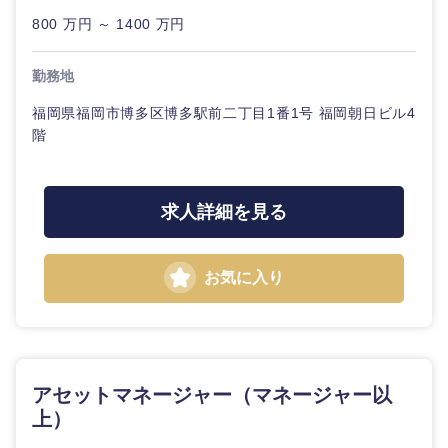
800 万円 ～ 1400 万円
奈良県
和歌山県
勤務地
福岡県福岡市博多区博多駅前二丁目1番1号 福岡朝日ビル4
階
求人詳細を見る
お気に入り
アセットマネージャー（マネージャー以
中国・四国地方
上）
鳥取県
島根県