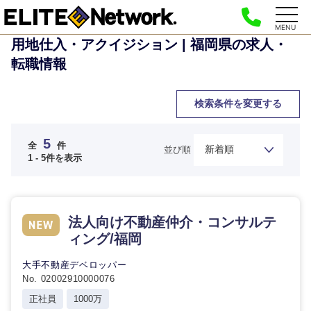
MENU
用地仕入・アクイジション | 福岡県の求人・
転職情報
検索条件を変更する
5
全
件
並び順
1 - 5件を表示
法人向け不動産仲介・コンサルテ
ィング/福岡
大手不動産デベロッパー
ご希望の職種を選択してください
ご希望の職種を選択してください
ご希望の業界を選択してください
ご希望の勤務地を選択してください
ご希望条件を入力ください
No. 02002910000076
正社員
1000万