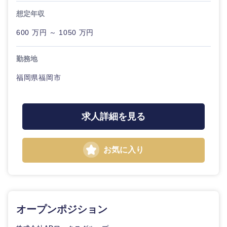
コンサルタント
想定年収
クリエイ
建設・不動産
外資系企業
英語を活かす
ティブ
専門職
600 万円 ～ 1050 万円
倉庫・運輸・物流
転勤なし
海外勤務あり
コンサル
技術職（IT）、Webサービス・制作、ゲーム
勤務地
タント
関東地方
福岡県福岡市
技術職（モノづくり）
小売・通販・外食
年間休日120日以
フルリモート
専門職
上
茨城県
栃木県
金融専門職
IT・通信
技術職
求人詳細を見る
完全週休2日制
社宅・家賃補助有
群馬県
埼玉県
（IT）、
メディカル
Webサー
ビス・制
WEBサービス
千葉県
東京都
作、ゲー
お気に入り
不動産専門職
ム
コンサル・シンクタンク
神奈川県
建設・施工管理
技術職
（モノづ
広告・宣伝・印刷
くり）
事務職
オープンポジション