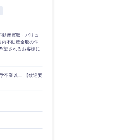
埼玉県
東京都
不動産買取・バリュ
国内不動産全般の仲
希望されるお客様に
企業
大学卒業以上 【歓迎要
を活かす
リモート
・家賃補助有