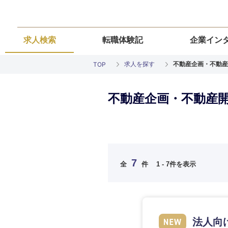
求人検索
転職体験記
企業イン
求人を探す
不動産企画・不動産
TOP
不動産企画・不動産開
ご希望の職種を
ご希望の職種を
ご希望の業界を
ご希望の勤務地
ご希望条件を入
7
全
件
1 - 7件を表示
希望年収
経営企画・事業企画
経営企画・事業企画
商社・卸
北海道・東北
エネルギー・資源・
経営ボード
経営ボード
北海道
推奨年齢
法人向
自動車・機械・船舶