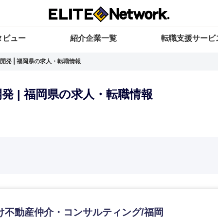
タビュー
紹介企業一覧
転職支援サービ
開発 | 福岡県の求人・転職情報
発 | 福岡県の求人・転職情報
選択してください
選択してください
選択してください
を選択してください
力ください
地方
すべての経営企画・事業企画
関東地方
環境
青森県
事業企画・事業開発
茨城県
20代
30代
40代
50代
け不動産仲介・コンサルティング/福岡