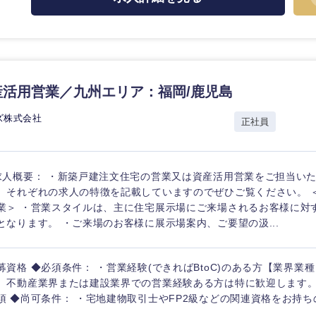
活用営業／九州エリア：福岡/鹿児島
海外
ズ株式会社
正社員
佐賀県
熊本県
求人概要： ・新築戸建注文住宅の営業又は資産活用営業をご担当いた
宮崎県
、それぞれの求人の特徴を記載していますのでぜひご覧ください。 
沖縄県
業＞ ・営業スタイルは、主に住宅展示場にご来場されるお客様に対
となります。 ・ご来場のお客様に展示場案内、ご要望の汲...
募資格 ◆必須条件： ・営業経験(できればBtoC)のある方【業界業
、不動産業界または建設業界での営業経験ある方は特に歓迎します。
須 ◆尚可条件： ・宅地建物取引士やFP2級などの関連資格をお持ち