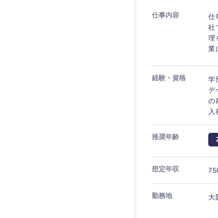
仕事内容
仕
社
理
業
経験・資格
学
デ
の
入
推奨年齢
想定年収
75
勤務地
大