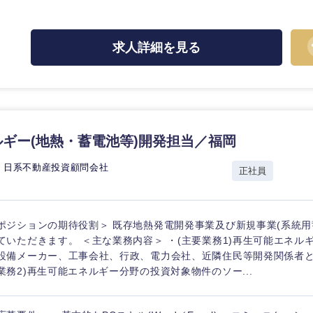
ス・制作、ゲーム
ス・
選択する
求人詳細を見る
監査法人
ング
東海地方
富山県
岐阜県
ギー(地熱・蓄電池等)開発担当／福岡
福井県
愛知県
 日系不動産投資顧問会社
正社員
長野県
ポジションの期待役割＞ 既存地熱発電開発事業及び新規事業(系統用
ていただきます。 ＜主な業務内容＞ ・(主要業務1)再生可能エネル
設備メーカー、工事会社、行政、電力会社、近隣住民等開発関係者と
業務2)再生可能エネルギー分野の投資対象物件のソー...