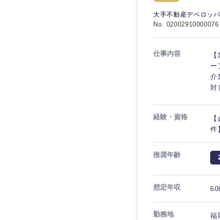
秋田県
管理
管理
電気・電子・半導体
大手不動産デベロッ
宮城県
フリーワード
No. 02002910000076
SCM
SCM
素材・化学・金属
福島県
食品・化粧品・アパ
人事
人事
仕事内容
【
こだわり条件を
メディカル・ヘルス
ー
マーケティング
介
マーケティング
金融
対
急募
営業
建設・不動産
営業
経験・資格
【
倉庫・運輸・物流
スタートアップ企業
サービス
サービス
件
小売・通販・外食
クリエイティブ
クリエイティブ
推奨年齢
IT・通信
転勤なし
コンサルタント
WEBサービス
コンサルタント
想定年収
60
年間休日120日以上
コンサル・シンクタ
専門職
専門職
広告・宣伝・印刷
勤務地
福