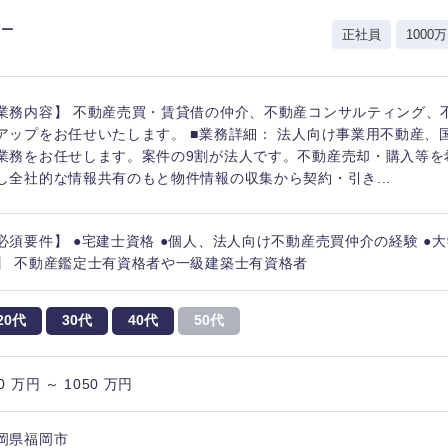
岩手県
事業管理
群馬県
パー
正社員
1000万
山形県
新規事業企画・立上げ
千葉県
M&A・事業投資
神奈川県
レル・消費財
業務内容】 不動産売買・賃貸借の仲介、不動産コンサルティング、
経営企画
入力ください
ケア・ライフサイエンス
アップをお任せいたします。 ■業務詳細： 法人向け事業用不動産、
政策渉外
業務をお任せします。案件の9割が法人です。不動産売却・購入等を
し全社的な情報共有のもと物件情報の収集から契約・引き...
第二新卒
上場
その他企画業務
必須要件】 ●宅建士資格 ●個人、法人向け不動産売買仲介の経験 ●
外資系企業
英語
】 不動産鑑定士有資格者や一級建築士有資格者
20代
30代
40代
50代
海外勤務あり
フル
0 万円 ～ 1050 万円
完全週休2日制
社宅
ンク
岡県福岡市