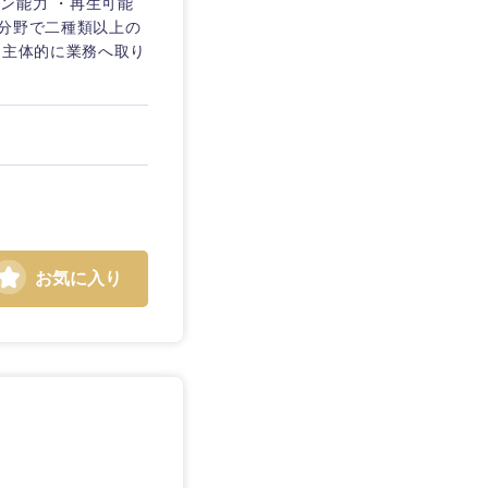
ョン能力 ・再生可能
ー分野で二種類以上の
・主体的に業務へ取り
お気に入り
島根県
広島県
徳島県