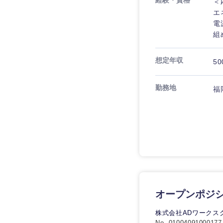
経験・資格
＜
エ
電
組
想定年収
50
勤務地
福
近畿地方
滋賀県
オープンポジ
大阪府
株式会社ADワークス
奈良県
No. 01004091000177