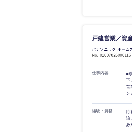
戸建営業／資産
九州・沖縄
パナソニック ホーム
福岡県
No. 01007826000115
長崎県
仕事内容
■
大分県
下
鹿児島県
営
ン
経験・資格
応
論
必