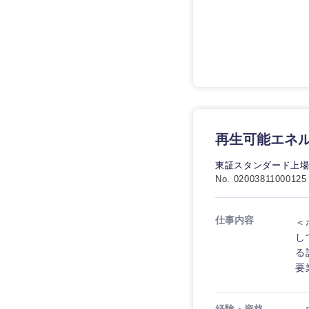
技術職（IT）、Webサービ
技術職（IT）、Webサービ
マスメディア
制作、ゲーム
技術職（モノづくり）
エンターテイメント
技術職（モノづくり）
法律・特許事務所・
金融専門職
人材・アウトソーシ
金融専門職
甲信越・北陸
メディカル
サービス
新潟県
メディカル
再生可能エネル
その他
不動産専門職
石川県
不動産専門職
東証スタンダード上場
建設・施工管理
No. 02003811000125
山梨県
建設・施工管理
事務職
仕事内容
＜
事務職
し
その他
る
要
その他