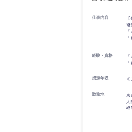
仕事内容
【
複
「
「
経験・資格
「
「
想定年収
※
勤務地
東
大
福