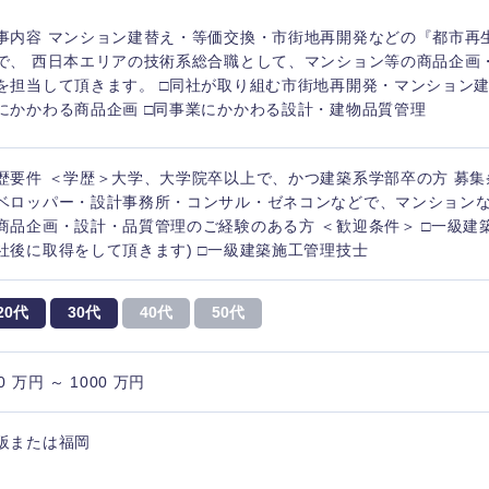
事内容 マンション建替え・等価交換・市街地再開発などの『都市再
で、 西日本エリアの技術系総合職として、マンション等の商品企画
を担当して頂きます。 □同社が取り組む市街地再開発・マンション
にかかわる商品企画 □同事業にかかわる設計・建物品質管理
歴要件 ＜学歴＞大学、大学院卒以上で、かつ建築系学部卒の方 募集条
ベロッパー・設計事務所・コンサル・ゼネコンなどで、マンション
商品企画・設計・品質管理のご経験のある方 ＜歓迎条件＞ □一級建
社後に取得をして頂きます) □一級建築施工管理技士
20代
30代
40代
50代
0 万円 ～ 1000 万円
阪または福岡