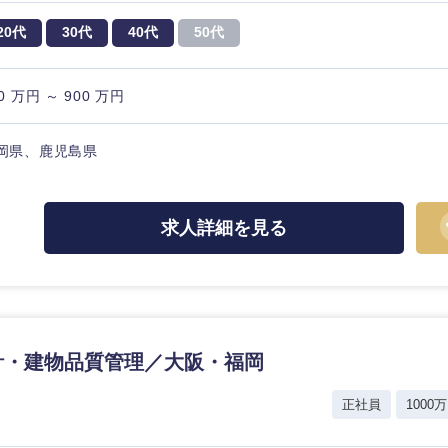
20代
30代
40代
50代
0 万円 ～ 900 万円
岡県、鹿児島県
求人詳細を見る
計・建物品質管理／大阪・福岡
選択する
選択する
選択する
選択する
正社員
1000万