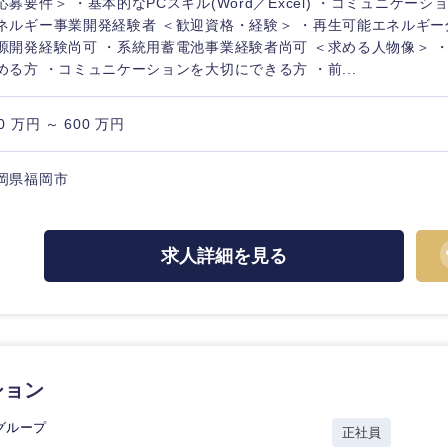
応募要件＞ ・基本的なPCスキル(Word／Excel) ・コミュニケーシ
ネルギー事業開発経験者 ＜歓迎資格・経験＞ ・再生可能エネルギ
源開発経験尚可 ・系統用蓄電池事業経験者尚可 ＜求める人物像＞ 
める方 ・コミュニケーションを大切にできる方 ・前...
0 万円 ～ 600 万円
岡県福岡市
求人詳細を見る
中国・四国地方
京都府
鳥取県
ション
兵庫県
岡山県
グループ
正社員
和歌山県
山口県