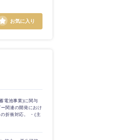
お気に入り
静岡県
三重県
蓄電池事業)に関与
ギー関連の開発におけ
の折衝対応。 ・(主