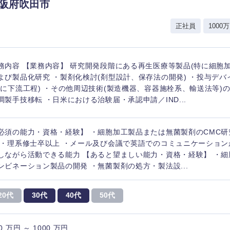
岩手県
事業管理
群馬県
大阪府吹田市
山形県
新規事業企画・立上げ
千葉県
社
正社員
1000万
M&A・事業投資
神奈川県
レル・消費財
経営企画
入力ください
務内容 【業務内容】 研究開発段階にある再生医療等製品(特に細胞加
ケア・ライフサイエンス
よび製品化研究 ・製剤化検討(剤型設計、保存法の開発) ・投与デバ
政策渉外
主に下流工程) ・その他周辺技術(製造機器、容器施栓系、輸送法等)
第二新卒
上場
その他企画業務
調製手技移転 ・日米における治験届・承認申請／IND...
外資系企業
英語
必須の能力・資格・経験】 ・細胞加工製品または無菌製剤のCMC
 ・理系修士卒以上 ・メール及び会議で英語でのコミュニケーショ
しながら活動できる能力 【あると望ましい能力・資格・経験】 ・細
海外勤務あり
フル
ンビネーション製品の開発 ・無菌製剤の処方・製法設...
20代
30代
40代
50代
完全週休2日制
社宅
ンク
0 万円 ～ 1000 万円