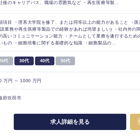
社後のキャリアパス、職場の雰囲気など ・再生医療等製...
須項目 ・理系大学院を修了、または同等以上の能力があること ・医
申請業務や再生医療等製品での経験があれば尚望ましい) ・社内外の
の高いコミュニケーション能力 ・チームとして業務を遂行するため
いもの ・細胞培養に関する基礎的な知識 ・細胞製品の...
20代
30代
40代
50代
0 万円 ～ 1000 万円
阪府吹田市
中国・四国地方
京都府
鳥取県
求人詳細を見る
兵庫県
岡山県
和歌山県
山口県