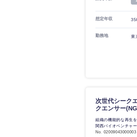
想定年収
35
勤務地
東
九州・沖縄
福岡県
長崎県
大分県
鹿児島県
次世代シークエ
クエンサー(N
組織の機能的な再生
関西バイオベンチャ
No. 02009043000003