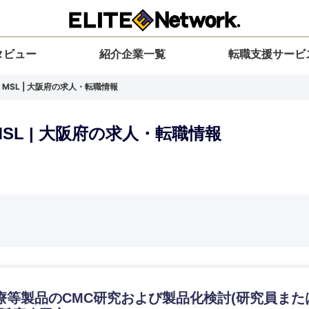
タビュー
紹介企業一覧
転職支援サービ
MSL | 大阪府の求人・転職情報
SL | 大阪府の求人・転職情報
選択してください
選択してください
選択してください
を選択してください
力ください
地方
すべての経営企画・事業企画
関東地方
環境
青森県
事業企画・事業開発
茨城県
20代
30代
40代
50代
療等製品のCMC研究および製品化検討(研究員また