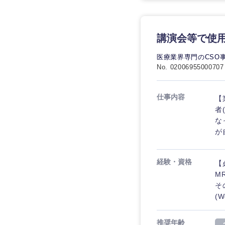
講演会等で使
医療業界専門のCSO
No. 02006955000707
仕事内容
【
者
な
が
経験・資格
【
M
そ
(W
推奨年齢