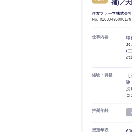
秋田県
管理
補)／
管理
電気・電子・半導体
宮城県
フリーワード
住友ファーマ株式会
SCM
SCM
素材・化学・金属
No. 01000495000179
福島県
食品・化粧品・アパ
人事
人事
こだわり条件を
仕事内容
職
メディカル・ヘルス
お
マーケティング
マーケティング
金融
(
急募
の
営業
建設・不動産
営業
倉庫・運輸・物流
スタートアップ企業
サービス
経験・資格
【
サービス
験
小売・通販・外食
携
クリエイティブ
クリエイティブ
IT・通信
転勤なし
コ
コンサルタント
WEBサービス
コンサルタント
推奨年齢
年間休日120日以上
コンサル・シンクタ
専門職
専門職
広告・宣伝・印刷
想定年収
60