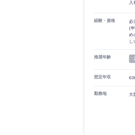
入
経験・資格
必
(
め
し
推奨年齢
想定年収
60
勤務地
大
近畿地方
滋賀県
大阪府
奈良県