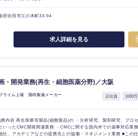
ス・制作、ゲーム
ス・
選択する
阪府吹田市江の木町33-94
監査法人
求人詳細を見る
ング
東海地方
富山県
岐阜県
福井県
愛知県
長野県
企画・開発業務(再生・細胞医薬分野)／大阪
証プライム上場 国内製薬メーカー
正社員
1000万
職務内容 再生医療等製品(細胞製品)の ・分析研究、製剤研究、プロ
といったCMC開発関連業務 ・CMCに関する国内外での薬事対応業
他社、アカデミアなどの提携先との協働・マネジメント業務 ■この