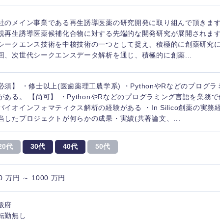
社のメイン事業である再生誘導医薬の研究開発に取り組んで頂きます
規再生誘導医薬候補化合物に対する先端的な開発研究が展開されます
シークエンス技術を中核技術の一つとして捉え、積極的に創薬研究
回、次世代シークエンスデータ解析を通じ、積極的に創薬...
必須】 ・修士以上(医歯薬理工農学系) ・PythonやRなどのプログ
がある。 【尚可】 ・PythonやRなどのプログラミング言語を業務
バイオインフォマティクス解析の経験がある ・In Silico創薬の実務
当したプロジェクトが何らかの成果・実績(共著論文、...
20代
30代
40代
50代
0 万円 ～ 1000 万円
選択する
選択する
選択する
選択する
阪府
転勤無し