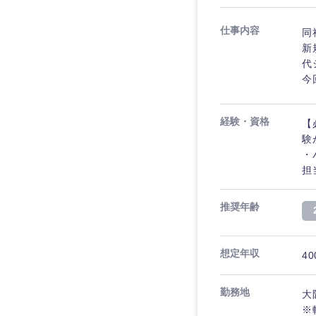
仕事内容
同
新
代
今
経験・資格
【
験
・
担
推奨年齢
想定年収
40
勤務地
大
※