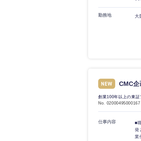
技術職（IT）、Webサービ
技術職（IT）、Webサービ
マスメディア
制作、ゲーム
勤務地
大
技術職（モノづくり）
エンターテイメント
技術職（モノづくり）
法律・特許事務所・
金融専門職
人材・アウトソーシ
金融専門職
甲信越・北陸
メディカル
サービス
新潟県
メディカル
その他
不動産専門職
石川県
不動産専門職
建設・施工管理
山梨県
CMC
建設・施工管理
事務職
創業100年以上の東
No. 02000495000167
事務職
その他
仕事内容
■
その他
発
業