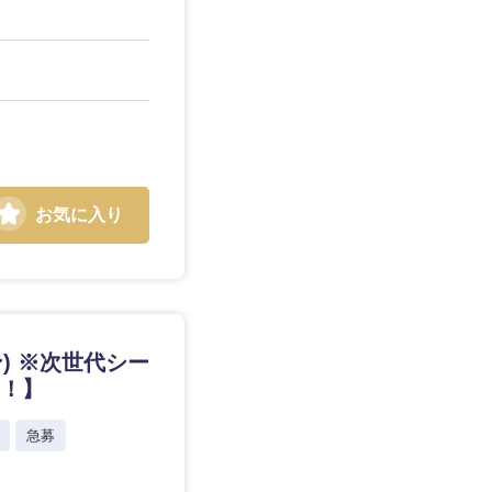
お気に入り
) ※次世代シー
り！】
急募