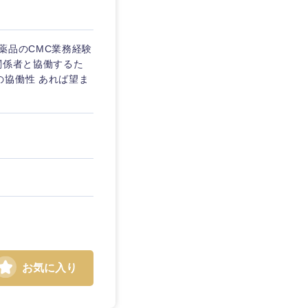
薬品のCMC業務経験
関係者と協働するた
の協働性 あれば望ま
島根県
お気に入り
広島県
徳島県