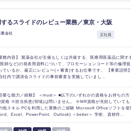
香川県
高知県
用するスライドのレビュー業務／東京・大阪
事業会社
正社員
業務内容】 製薬会社が主催もしくは共催する、医療用医薬品に関す
(医師など)の発表用資料について、プロモーションコード等の倫理
っているか、厳正にレビュー(＝審査)するお仕事です。 【事業説明
自社内で講演会スライドの事前審査を実施していまし...
必要な能力／経験】 ＜must＞ ■以下のいずれかの資格をお持ちの方
R資格 ※担当疾患(領域)は問いません。 ※MR資格が失効していても
の他スキル PCを利用した業務のご経験 Microsoft Officeソフト
ord、Excel、PowerPoint、Outlook) ＜better＞ 学術、資材作...