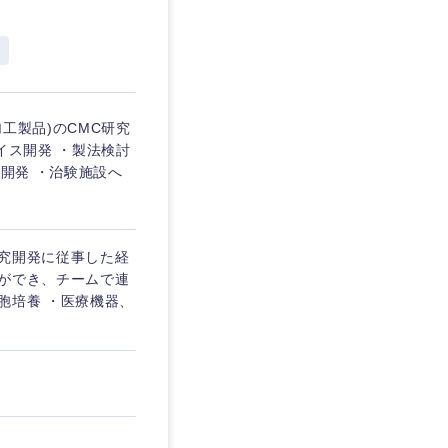
埼玉県
東京都
工製品)のCMC研究
イス開発 ・製法検討
の開発 ・治験施設へ
企業
を活かす
研究開発に従事した経
ンができ、チームで連
胞培養 ・医療機器、
リモート
・家賃補助有