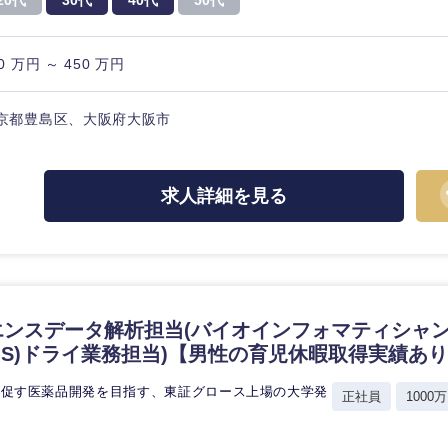
20代
30代
40代
50代
0 万円 ～ 450 万円
京都豊島区、大阪府大阪市
海外
佐賀県
求人詳細を見る
熊本県
宮崎県
沖縄県
ンスデータ解析担当(バイオインフォマティシャン
GS)ドライ業務担当)【男性の育児休暇取得実績あ
を促す医薬品開発を目指す、東証グロース上場の大学発
正社員
1000万
ー