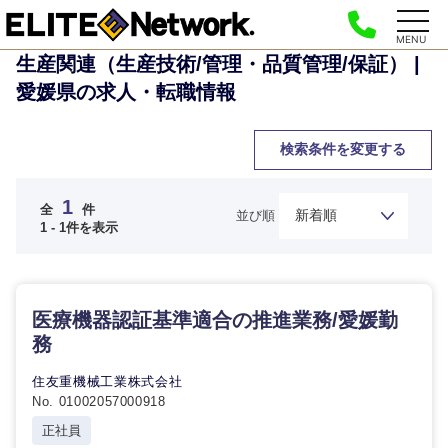
MENU
生産関連（生産技術/管理・品質管理/保証） |
愛媛県の求人・転職情報
検索条件を変更する
ご希望の職種を選択してください
ご希望の職種を選択してください
ご希望の業界を選択してください
ご希望の勤務地を選択してください
ご希望条件を入力ください
1
全
件
並び順
1 - 1件を表示
経営企
経営企画・事業企画
商社・卸
北海道・東北地方
画・事業
すべての経営企画・事業企
希望年収
企画
画
経営ボード
医療機器認証基準適合の推進業務/愛媛勤
北海道
青森県
エネルギー・資源・環境
務
20代
30代
経営ボー
事業企画・事業開発
管理
推奨年齢
ド
秋田県
岩手県
住友重機械工業株式会社
自動車・機械・船舶
No. 01002057000918
40代
50代
事業管理
SCM
管理
正社員
宮城県
山形県
電気・電子・半導体