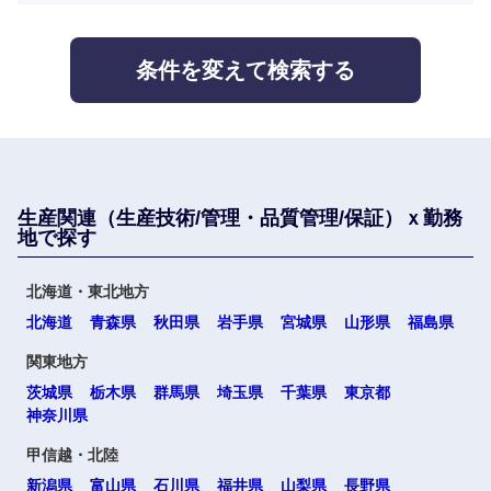
人材・アウトソーシング
滋賀県
京都府
不動産専
門職
大阪府
兵庫県
条件を変えて検索する
サービス
建設・施
工管理
奈良県
和歌山県
その他
事務職
中国・四国地方
その他
生産関連（生産技術/管理・品質管理/保証）ｘ勤務
地で探す
鳥取県
島根県
北海道・東北地方
北海道
青森県
秋田県
岩手県
宮城県
山形県
福島県
岡山県
広島県
関東地方
山口県
徳島県
茨城県
栃木県
群馬県
埼玉県
千葉県
東京都
神奈川県
香川県
愛媛県
甲信越・北陸
新潟県
富山県
石川県
福井県
山梨県
長野県