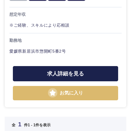
金融専門職
新潟県
富山県
IT・通信
技術職
完全週休2日制
社宅・家賃補助有
想定年収
（IT）、
メディカル
Webサー
石川県
福井県
※ご経験、スキルにより応相談
ビス・制
WEBサービス
作、ゲー
不動産専門職
ム
山梨県
長野県
勤務地
コンサル・シンクタンク
建設・施工管理
愛媛県新居浜市惣開町5番2号
技術職
（モノづ
東海地方
広告・宣伝・印刷
くり）
事務職
求人詳細を見る
金融専門
岐阜県
静岡県
その他
マスメディア
職
お気に入り
愛知県
三重県
エンターテイメント
メ
デ
ィ
カ
法律・特許事務所・監査法人
近畿地方
ル
1
全
件
1 - 1件を表示