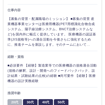
人事
新規事業企画・立上げ
SCM
福島県
仕事内容
素材・化学・金属
フリーワード
マーケティング
M&A・事業投資
人事
【募集の背景・配属職場のミッション】 ■募集の背景 産
業機器事業センターは医療用機器(PET用標識化合物合成
営業
関東地方
食品・化粧品・アパレル・消費財
マーケテ
こだわり条件を入力ください
システム、陽子線治療システム、BNCT治療システムな
経営企画
ィング
ど)を国内外に幅広く提供しています。 医療機器の認証基
サービス
準(JIS規格等)への適合活動を今後さらに強化するため
茨城県
栃木県
急募
第二新卒
メディカル・ヘルスケア・ライフサイエンス
政策渉外
に、推進チームを新設します。そのチームにおいて...
営業
クリエイティブ
群馬県
埼玉県
スタートアップ企
その他企画業務
金融
上場企業
経験・資格
サービス
業
コンサルタント
■必須要件 【経験】製造業等での医療機器の規格適合活動
千葉県
東京都
クリエイ
建設・不動産
(規格の解釈、設計・開発へのフィードバックバック、設
外資系企業
英語を活かす
ティブ
専門職
計結果・試験結果の点検)の経験 ■尚可要件 【経験】医療
神奈川県
機器の設計実務経験
倉庫・運輸・物流
転勤なし
海外勤務あり
コンサル
技術職（IT）、Webサービス・制作、ゲーム
タント
推奨年齢
技術職（モノづくり）
甲信越・北陸
小売・通販・外食
年間休日120日以
フルリモート
専門職
上
20代
30代
40代
50代