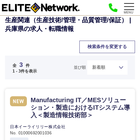
MENU
生産関連（生産技術/管理・品質管理/保証） |
兵庫県の求人・転職情報
検索条件を変更する
3
全
件
並び順
1 - 3件を表示
ご希望の職種を選択してください
ご希望の職種を選択してください
ご希望の業界を選択してください
ご希望の勤務地を選択してください
ご希望条件を入力ください
Manufacturing IT／MESソリュー
ション・製造におけるITシステム導
入＜製造情報技術部＞
経営企
経営企画・事業企画
商社・卸
北海道・東北地方
画・事業
すべての経営企画・事業企
希望年収
企画
画
日本イーライリリー株式会社
経営ボード
北海道
青森県
No. 01000692001036
エネルギー・資源・環境