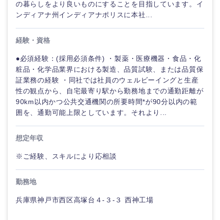
の暮らしをより良いものにすることを目指しています。イ
ンディアナ州インディアナポリスに本社...
経験・資格
●必須経験：(採用必須条件) ・製薬・医療機器・食品・化
粧品・化学品業界における製造、品質試験、または品質保
九州・沖縄
証業務の経験 ・同社では社員のウェルビーイングと生産
性の観点から、自宅最寄り駅から勤務地までの通勤距離が
福岡県
佐賀県
90km以内かつ公共交通機関の所要時間*が90分以内の範
囲を、通勤可能上限としています。それより...
長崎県
熊本県
想定年収
大分県
宮崎県
※ご経験、スキルにより応相談
鹿児島県
沖縄県
勤務地
兵庫県神戸市西区高塚台４-３-３ 西神工場