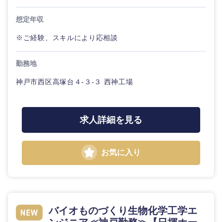
倉庫・運輸・物流
転勤なし
海外勤務あり
コンサル
技術職（IT）、Webサービス・制作、ゲーム
群馬県
埼玉県
タント
想定年収
技術職（モノづくり）
小売・通販・外食
年間休日120日以
※ご経験、スキルにより応相談
千葉県
東京都
フルリモート
専門職
上
金融専門職
勤務地
IT・通信
神奈川県
技術職
完全週休2日制
社宅・家賃補助有
（IT）、
神戸市西区高塚台４-３-３ 西神工場
メディカル
Webサー
ビス・制
WEBサービス
作、ゲー
不動産専門職
ム
求人詳細を見る
コンサル・シンクタンク
建設・施工管理
技術職
（モノづ
お気に入り
広告・宣伝・印刷
くり）
事務職
甲信越・北陸
金融専門
その他
マスメディア
職
新潟県
富山県
バイオものづくり生物化学工学エ
エンターテイメント
メ