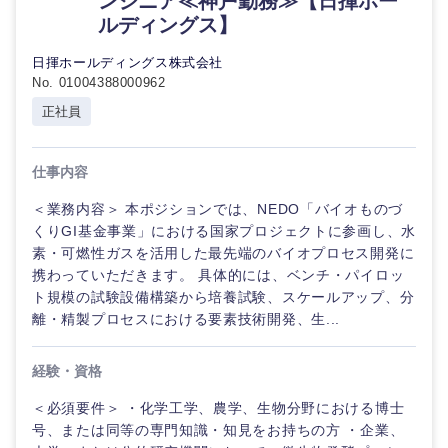
ンジニア≪神戸勤務≫【日揮ホー
デ
石川県
福井県
ィ
ルディングス】
カ
法律・特許事務所・監査法人
ル
日揮ホールディングス株式会社
山梨県
長野県
No. 01004388000962
人材・アウトソーシング
不動産専
正社員
門職
サービス
仕事内容
建設・施
工管理
＜業務内容＞ 本ポジションでは、NEDO「バイオものづ
その他
くりGI基金事業」における国家プロジェクトに参画し、水
事務職
素・可燃性ガスを活用した最先端のバイオプロセス開発に
携わっていただきます。 具体的には、ベンチ・パイロッ
東海地方
ト規模の試験設備構築から培養試験、スケールアップ、分
その他
離・精製プロセスにおける要素技術開発、生...
岐阜県
静岡県
経験・資格
愛知県
三重県
＜必須要件＞ ・化学工学、農学、生物分野における博士
号、または同等の専門知識・知見をお持ちの方 ・企業、