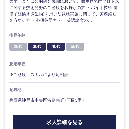
大学、または公的研究機関において、微生物発酵プロセス
に関する技術開発のご経験をお持ちの方 ・バイオ技術(遺
伝子組換え微生物)を用いた試験実施に関して、実務経験
を有する方 ＜必須英語力＞ ・英語論文の...
推奨年齢
20代
30代
40代
50代
近畿地方
滋賀県
京都府
想定年収
※ご経験、スキルにより応相談
大阪府
兵庫県
勤務地
奈良県
和歌山県
兵庫県神戸市中央区港島南町7丁目3番7
求人詳細を見る