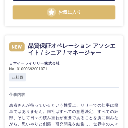
お気に入り
中国・四国地方
鳥取県
島根県
品質保証オペレーション アソシエ
イト / シニア / マネージャー
岡山県
広島県
日本イーライリリー株式会社
No. 01000692001071
山口県
徳島県
正社員
香川県
愛媛県
仕事内容
患者さんが待っているという性質上、リリーでの仕事は簡
高知県
単ではありません。同社はすべての意思決定、すべての細
部、そして日々の積み重ねが重要であることを胸に刻みな
がら、思いやりと創薬・研究開発を結集し、世界中の人々