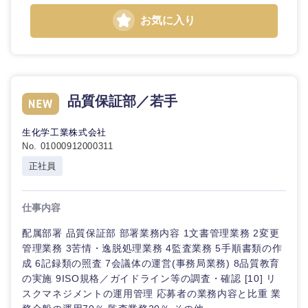
お気に入り
品質保証部／若手
生化学工業株式会社
No. 01000912000311
近畿地方
正社員
滋賀県
京都府
仕事内容
大阪府
兵庫県
配属部署 品質保証部 部署業務内容 1文書管理業務 2変更
管理業務 3苦情・逸脱処理業務 4監査業務 5手順書類の作
成 6記録類の照査 7会議体の運営(事務局業務) 8品質教育
奈良県
和歌山県
の実施 9ISO規格／ガイドライン等の調査・確認 [10] リ
スクマネジメントの運用管理 応募者の業務内容と比重 業