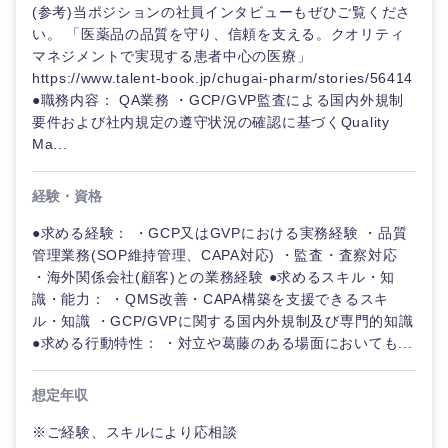
鳥取県
島根県
(参考)当ポジションの社員インタビューもぜひご覧くださ
い。 「医薬品の品質を守り、信頼を支える。クオリティ
マネジメントで実現する患者中心の医療」
岡山県
広島県
https://www.talent-book.jp/chugai-pharm/stories/56414
●職務内容： QA業務 ・GCP/GVP監査による国内外規制
山口県
徳島県
要件および社内規定の遵守状況の確認に基づくQuality
Ma...
香川県
愛媛県
経験・資格
高知県
●求める経験： ・GCP又はGVPにおける実務経験 ・品質
管理業務(SOP維持管理、CAPA対応) ・監査・査察対応
・海外関係会社(顧客)との業務経験 ●求めるスキル・知
識・能力： ・QMS改善・CAPA構築を支援できるスキ
ル・知識 ・GCP/GVPに関する国内外規制及び専門的知識
●求める行動特性： ・対立や葛藤のある場面においても...
想定年収
※ご経験、スキルにより応相談