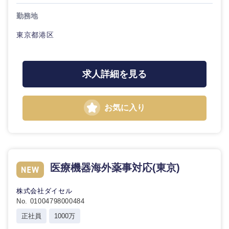
デ
ィ
勤務地
カ
法律・特許事務所・監査法人
ル
東京都港区
人材・アウトソーシング
不動産専
門職
求人詳細を見る
関東地方
サービス
建設・施
工管理
お気に入り
茨城県
栃木県
その他
事務職
群馬県
埼玉県
その他
千葉県
東京都
医療機器海外薬事対応(東京)
株式会社ダイセル
神奈川県
No. 01004798000484
正社員
1000万