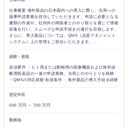
仕事概要 海外製品の日本国内への導入に際し、当局への
薬事申請業務を担当していただきます。申請に必要となる
書類の作成や、社内外の関係者とのやり取りを通じて情報
収集を行い、スムーズな申請手続きの遂行を目指します。
さらに、導入製品については、QMS（品質マネジメント
システム）上の管理もご担当いただきます。...
経験・資格
必須要件 ・ヒト用または動物用の医療機器および体外診
断用医薬品の一連の申請業務、当局とのやりとりを経験
・QMSの対応経験 歓迎条件 ・海外製品の導入手続き経験
ご希望の職種を選択してください
ご希望の職種を選択してください
ご希望の業界を選択してください
ご希望の勤務地を選択してください
ご希望条件を入力ください
想定年収
500 万円 ～ 700 万円
経営企
経営企画・事業企画
商社・卸
北海道・東北地方
画・事業
すべての経営企画・事業企
希望年収
企画
画
勤務地
経営ボード
北海道
青森県
エネルギー・資源・環境