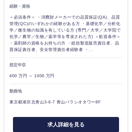
経験・資格
選択する
選択する
選択する
選択する
＜必須条件＞ ・消費財メーカーでの品質保証(QA)、品質
管理(QC)のいずれかの経験がある方 ・基礎化学／分析化
学／微生物の知識を有している方 (専門／大学／大学院で
化学／農学／生物／薬学等を専攻された方) ＜歓迎条件＞
・薬剤師の資格をお持ちの方 ・総括製造販売責任者、品
質保証責任者、安全管理責任者経験者 ・...
想定年収
400 万円 ～ 1000 万円
勤務地
東京都港区北青山3-6-7 青山パラシオタワー8F
求人詳細を見る