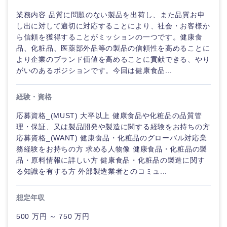
倉庫・運輸・物流
転勤なし
海外勤務あり
コンサル
技術職（IT）、Webサービス・制作、ゲーム
業務内容 品質に問題のない製品を出荷し、また品質お申
タント
し出に対して適切に対応することにより、社会・お客様か
ら信頼を獲得することがミッションの一つです。健康食
技術職（モノづくり）
小売・通販・外食
年間休日120日以
フルリモート
専門職
品、化粧品、医薬部外品等の製品の信頼性を高めることに
上
より企業のブランド価値を高めることに貢献できる、やり
金融専門職
がいのあるポジションです。今回は健康食品...
IT・通信
技術職
完全週休2日制
社宅・家賃補助有
（IT）、
メディカル
Webサー
経験・資格
ビス・制
WEBサービス
作、ゲー
不動産専門職
応募資格_(MUST) 大卒以上 健康食品や化粧品の品質管
ム
理・保証、又は製品開発や製造に関する経験をお持ちの方
コンサル・シンクタンク
応募資格_(WANT) 健康食品・化粧品のグローバル対応業
建設・施工管理
技術職
務経験をお持ちの方 求める人物像 健康食品・化粧品の製
（モノづ
品・原料情報に詳しい方 健康食品・化粧品の製造に関す
広告・宣伝・印刷
くり）
事務職
る知識を有する方 外部製造業者とのコミュ...
金融専門
その他
マスメディア
想定年収
職
500 万円 ～ 750 万円
エンターテイメント
メ