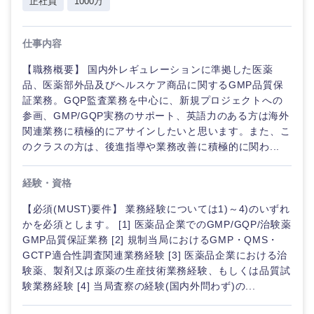
正社員
1000万
仕事内容
【職務概要】 国内外レギュレーションに準拠した医薬
品、医薬部外品及びヘルスケア商品に関するGMP品質保
証業務。GQP監査業務を中心に、新規プロジェクトへの
参画、GMP/GQP実務のサポート、英語力のある方は海外
関連業務に積極的にアサインしたいと思います。また、こ
のクラスの方は、後進指導や業務改善に積極的に関わ...
九州・沖縄
経験・資格
福岡県
佐賀県
【必須(MUST)要件】 業務経験については1)～4)のいずれ
かを必須とします。 [1] 医薬品企業でのGMP/GQP/治験薬
GMP品質保証業務 [2] 規制当局におけるGMP・QMS・
長崎県
熊本県
GCTP適合性調査関連業務経験 [3] 医薬品企業における治
験薬、製剤又は原薬の生産技術業務経験、もしくは品質試
大分県
宮崎県
験業務経験 [4] 当局査察の経験(国内外問わず)の...