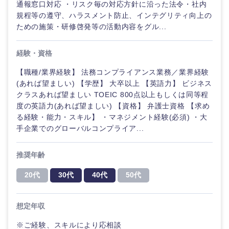
通報窓口対応 ・リスク毎の対応方針に沿った法令・社内
規程等の遵守、ハラスメント防止、インテグリティ向上の
ための施策・研修啓発等の活動内容をグル...
経験・資格
【職種/業界経験】 法務コンプライアンス業務／業界経験
(あれば望ましい) 【学歴】 大卒以上 【英語力】 ビジネス
クラスあれば望ましい TOEIC 800点以上もしくは同等程
度の英語力(あれば望ましい) 【資格】 弁護士資格 【求め
る経験・能力・スキル】 ・マネジメント経験(必須) ・大
手企業でのグローバルコンプライア...
推奨年齢
20代
30代
40代
50代
想定年収
※ご経験、スキルにより応相談