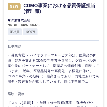
CDMO事業における品質保証担当
(管理職)
石川県
福井県
味の素株式会社
山梨県
長野県
No. 01000097000326
正社員
1000万
仕事内容
＜募集背景＞ バイオファーマサービス部は、医薬品の開
発・製造を支えるCDMO(*)事業を展開し、グローバル製
薬企業のパートナーとして、医薬品の価値創出に貢献して
います。 近年、医薬品開発の高度化・多様化に伴い、
CDMO事業への期待は一層高まっており、同社においても
開発・製造案件が拡大しています。特に本事業で...
経験・資格
【スキル(必須)】 ・学歴：修士課程(薬学、有機合成化