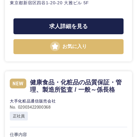
東京都新宿区四谷1-20-20 大雅ビル 5F
20代
30代
経営ボー
事業企画・事業開発
管理
推奨年齢
ド
秋田県
岩手県
自動車・機械・船舶
40代
50代
事業管理
SCM
管理
求人詳細を見る
宮城県
山形県
電気・電子・半導体
人事
新規事業企画・立上げ
SCM
福島県
お気に入り
素材・化学・金属
フリーワード
マーケティング
M&A・事業投資
人事
営業
食品・化粧品・アパレル・消費財
マーケテ
こだわり条件を入力ください
経営企画
ィング
健康食品・化粧品の品質保証・管
サービス
急募
第二新卒
メディカル・ヘルスケア・ライフサイエンス
理、製造所監査 / 一般～係長格
政策渉外
営業
クリエイティブ
大手化粧品通信販売会社
スタートアップ企
その他企画業務
金融
上場企業
No. 02003422000368
サービス
業
コンサルタント
正社員
クリエイ
建設・不動産
外資系企業
英語を活かす
ティブ
専門職
仕事内容