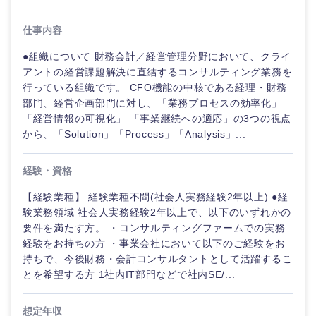
企画
画
経営ボード
北海道
青森県
エネルギー・資源・環境
仕事内容
20代
30代
経営ボー
事業企画・事業開発
管理
推奨年齢
ド
●組織について 財務会計／経営管理分野において、クライ
秋田県
岩手県
自動車・機械・船舶
アントの経営課題解決に直結するコンサルティング業務を
40代
50代
事業管理
SCM
行っている組織です。 CFO機能の中核である経理・財務
管理
宮城県
山形県
部門、経営企画部門に対し、「業務プロセスの効率化」
電気・電子・半導体
「経営情報の可視化」 「事業継続への適応」の3つの視点
人事
新規事業企画・立上げ
SCM
から、「Solution」「Process」「Analysis」...
福島県
素材・化学・金属
フリーワード
マーケティング
M&A・事業投資
人事
経験・資格
営業
食品・化粧品・アパレル・消費財
【経験業種】 経験業種不問(社会人実務経験2年以上) ●経
マーケテ
こだわり条件を入力ください
経営企画
ィング
験業務領域 社会人実務経験2年以上で、以下のいずれかの
サービス
要件を満たす方。 ・コンサルティングファームでの実務
急募
第二新卒
メディカル・ヘルスケア・ライフサイエンス
政策渉外
経験をお持ちの方 ・事業会社において以下のご経験をお
営業
持ちで、今後財務・会計コンサルタントとして活躍するこ
クリエイティブ
スタートアップ企
とを希望する方 1社内IT部門などで社内SE/...
その他企画業務
金融
上場企業
サービス
業
コンサルタント
想定年収