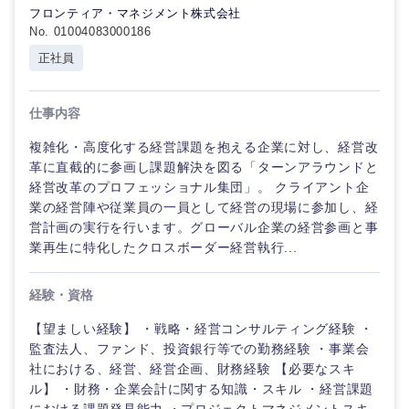
専
フロンティア・マネジメント株式会社
門
No. 01004083000186
エンターテイメント
職
正社員
メディカ
法律・特許事務所・監査法人
ル
仕事内容
甲信越・北陸
人材・アウトソーシング
複雑化・高度化する経営課題を抱える企業に対し、経営改
不動産専
新潟県
富山県
門職
革に直截的に参画し課題解決を図る「ターンアラウンドと
経営改革のプロフェッショナル集団」。 クライアント企
サービス
業の経営陣や従業員の一員として経営の現場に参加し、経
建設・施
石川県
福井県
営計画の実行を行います。グローバル企業の経営参画と事
工管理
業再生に特化したクロスボーダー経営執行...
その他
山梨県
長野県
事務職
経験・資格
その他
【望ましい経験】 ・戦略・経営コンサルティング経験 ・
監査法人、ファンド、投資銀行等での勤務経験 ・事業会
社における、経営、経営企画、財務経験 【必要なスキ
ル】 ・財務・企業会計に関する知識・スキル ・経営課題