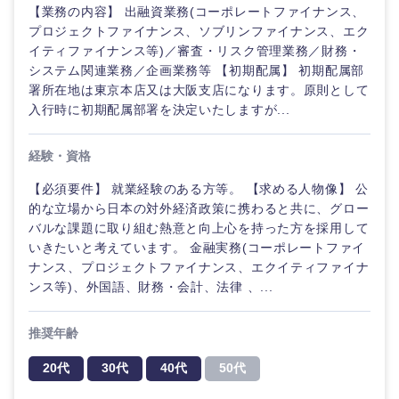
【業務の内容】 出融資業務(コーポレートファイナンス、
鹿児島県
沖縄県
プロジェクトファイナンス、ソブリンファイナンス、エク
イティファイナンス等)／審査・リスク管理業務／財務・
システム関連業務／企画業務等 【初期配属】 初期配属部
署所在地は東京本店又は大阪支店になります。原則として
入行時に初期配属部署を決定いたしますが...
経験・資格
【必須要件】 就業経験のある方等。 【求める人物像】 公
的な立場から日本の対外経済政策に携わると共に、グロー
バルな課題に取り組む熱意と向上心を持った方を採用して
いきたいと考えています。 金融実務(コーポレートファイ
ナンス、プロジェクトファイナンス、エクイティファイナ
ンス等)、外国語、財務・会計、法律 、...
海外
推奨年齢
20代
30代
40代
50代