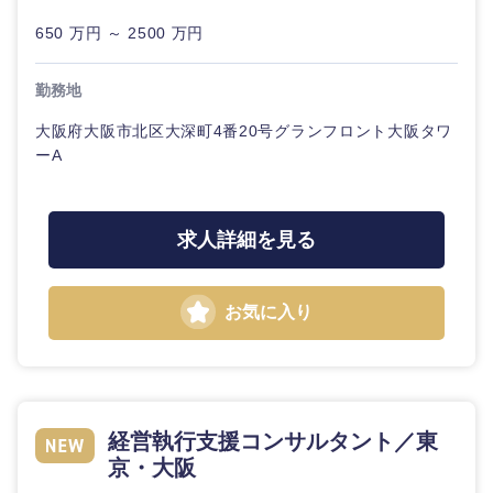
クリエイ
建設・不動産
外資系企業
英語を活かす
ティブ
専門職
650 万円 ～ 2500 万円
関東地方
倉庫・運輸・物流
転勤なし
海外勤務あり
コンサル
技術職（IT）、Webサービス・制作、ゲーム
勤務地
タント
茨城県
栃木県
大阪府大阪市北区大深町4番20号グランフロント大阪タワ
技術職（モノづくり）
小売・通販・外食
年間休日120日以
フルリモート
専門職
ーA
上
群馬県
埼玉県
金融専門職
IT・通信
技術職
完全週休2日制
社宅・家賃補助有
（IT）、
千葉県
東京都
求人詳細を見る
メディカル
Webサー
ビス・制
WEBサービス
作、ゲー
神奈川県
不動産専門職
ム
お気に入り
コンサル・シンクタンク
建設・施工管理
技術職
（モノづ
広告・宣伝・印刷
くり）
事務職
経営執行支援コンサルタント／東
金
京・大阪
その他
マスメディア
融