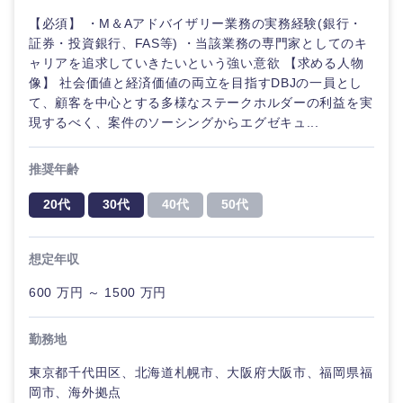
【必須】 ・M＆Aアドバイザリー業務の実務経験(銀行・
証券・投資銀行、FAS等) ・当該業務の専門家としてのキ
ャリアを追求していきたいという強い意欲 【求める人物
像】 社会価値と経済価値の両立を目指すDBJの一員とし
て、顧客を中心とする多様なステークホルダーの利益を実
中国・四国地方
現するべく、案件のソーシングからエグゼキュ...
鳥取県
島根県
推奨年齢
20代
30代
40代
50代
岡山県
広島県
想定年収
山口県
徳島県
600 万円 ～ 1500 万円
香川県
愛媛県
勤務地
高知県
東京都千代田区、北海道札幌市、大阪府大阪市、福岡県福
岡市、海外拠点