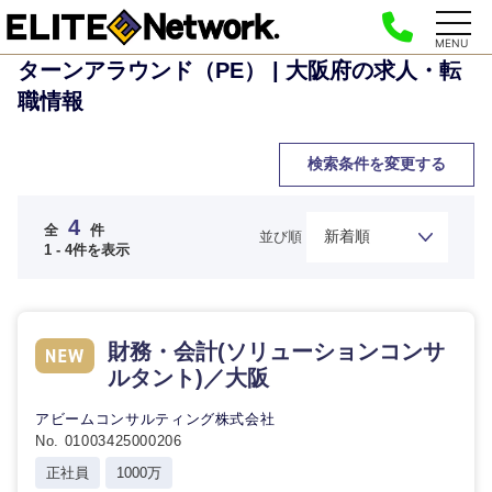
MENU
ターンアラウンド（PE） | 大阪府の求人・転
職情報
検索条件を変更する
4
全
件
並び順
1 - 4件を表示
財務・会計(ソリューションコンサ
ルタント)／大阪
ご希望の職種を選択してください
ご希望の職種を選択してください
ご希望の業界を選択してください
ご希望の勤務地を選択してください
ご希望条件を入力ください
アビームコンサルティング株式会社
No. 01003425000206
経営企
経営企画・事業企画
商社・卸
北海道・東北地方
正社員
1000万
画・事業
すべての経営企画・事業企
希望年収