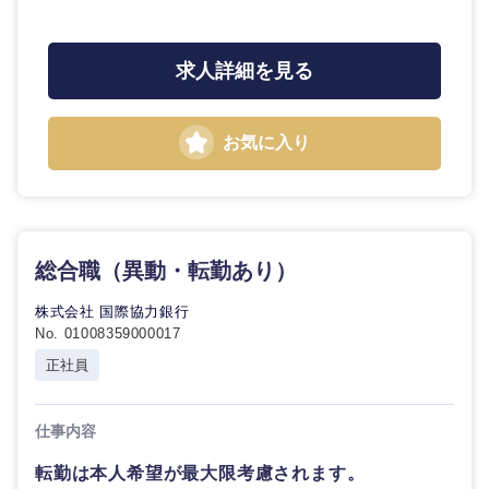
求人詳細を見る
お気に入り
総合職（異動・転勤あり）
九州・沖縄
株式会社 国際協力銀行
No. 01008359000017
福岡県
佐賀県
正社員
長崎県
熊本県
仕事内容
大分県
宮崎県
転勤は本人希望が最大限考慮されます。