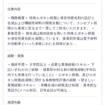
ご希望の職種を選択してください
ご希望の職種を選択してください
ご希望の業界を選択してください
ご希望の勤務地を選択してください
ご希望条件を入力ください
仕事内容
＜職務概要＞ 特殊エポキシ樹脂と潜在性硬化剤の設計と
経営企
経営企画・事業企画
商社・卸
北海道・東北地方
画・事業
すべての経営企画・事業企
合成および機能性材料の開発全般について、コンセプト段
希望年収
企画
画
階から量産に至るまで一貫してご担当いただきます。 ＜
経営ボード
北海道
青森県
エネルギー・資源・環境
募集背景＞ 旭化成は独自技術を用いた特殊エポキシ樹脂
や潜在性硬化剤を展開しています。接着剤市場は電子材料
20代
30代
経営ボー
事業企画・事業開発
管理
推奨年齢
ド
や自動車といった多岐にわたる領域があり...
秋田県
岩手県
自動車・機械・船舶
40代
50代
事業管理
SCM
管理
経験・資格
宮城県
山形県
電気・電子・半導体
＜最終学歴＞ 大学院以上 ＜必要な業務経験/スキル＞ 下
人事
新規事業企画・立上げ
SCM
記いずれかのご経験 ・接着剤や封止材の開発経験(半年以
福島県
内でも実務を行っていること) ・エポキシ樹脂、及びエポ
素材・化学・金属
フリーワード
マーケティング
M&A・事業投資
人事
キシ樹脂組成物に関する各種物性評価の経験 ＜望ましい
業務経験/スキル＞ ・有機合成の経験及び知識 ・基本的な
営業
食品・化粧品・アパレル・消費財
英語力(メール対応、日常会話が可能な...
マーケテ
こだわり条件を入力ください
経営企画
ィング
サービス
推奨年齢
急募
第二新卒
メディカル・ヘルスケア・ライフサイエンス
政策渉外