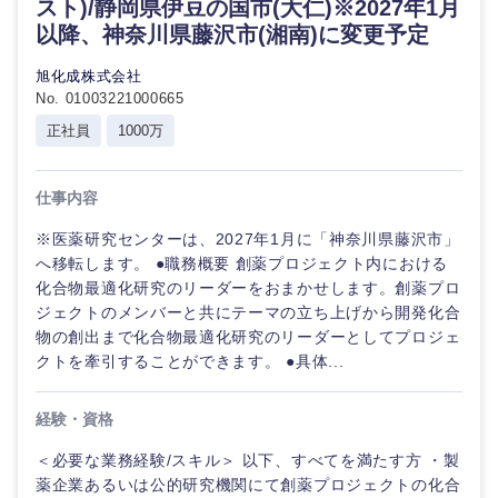
スト)/静岡県伊豆の国市(大仁)※2027年1月
以降、神奈川県藤沢市(湘南)に変更予定
旭化成株式会社
No. 01003221000665
正社員
1000万
中国・四国地方
仕事内容
鳥取県
島根県
※医薬研究センターは、2027年1月に「神奈川県藤沢市」
へ移転します。 ●職務概要 創薬プロジェクト内における
岡山県
広島県
化合物最適化研究のリーダーをおまかせします。創薬プロ
ジェクトのメンバーと共にテーマの立ち上げから開発化合
山口県
徳島県
物の創出まで化合物最適化研究のリーダーとしてプロジェ
クトを牽引することができます。 ●具体...
香川県
愛媛県
経験・資格
高知県
＜必要な業務経験/スキル＞ 以下、すべてを満たす方 ・製
薬企業あるいは公的研究機関にて創薬プロジェクトの化合