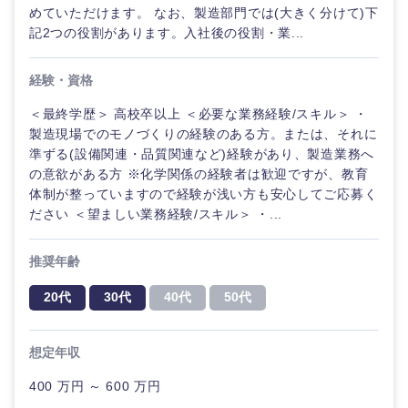
めていただけます。 なお、製造部門では(大きく分けて)下
記2つの役割があります。入社後の役割・業...
経験・資格
＜最終学歴＞ 高校卒以上 ＜必要な業務経験/スキル＞ ・
製造現場でのモノづくりの経験のある方。または、それに
準ずる(設備関連・品質関連など)経験があり、製造業務へ
の意欲がある方 ※化学関係の経験者は歓迎ですが、教育
海外
体制が整っていますので経験が浅い方も安心してご応募く
ださい ＜望ましい業務経験/スキル＞ ・...
推奨年齢
20代
30代
40代
50代
想定年収
400 万円 ～ 600 万円