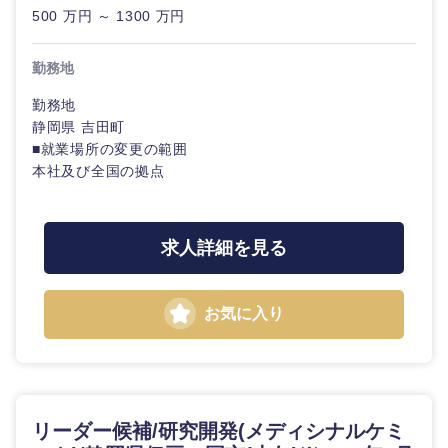
滋賀県
京都府
500 万円 ～ 1300 万円
大阪府
兵庫県
勤務地
勤務地
奈良県
和歌山県
静岡県 吉田町
■就業場所の変更の範囲
本社及び全国の拠点
求人詳細を見る
お気に入り
リーダー候補/研究開発(メディシナルケミ