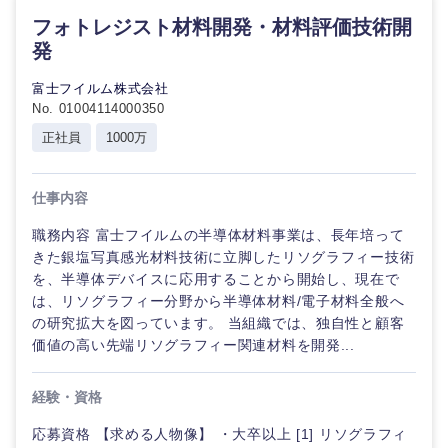
術
フォトレジスト材料開発・材料評価技術開
広告・宣伝・印刷
職
事務職
千葉県
東京都
（モ
発
ノ
づ
その他
マスメディア
神奈川県
富士フイルム株式会社
く
No. 01004114000350
り）
正社員
1000万
エンターテイメント
金融専門
職
仕事内容
法律・特許事務所・監査法人
職務内容 富士フイルムの半導体材料事業は、長年培って
メディカ
ル
きた銀塩写真感光材料技術に立脚したリソグラフィー技術
人材・アウトソーシング
を、半導体デバイスに応用することから開始し、現在で
は、リソグラフィー分野から半導体材料/電子材料全般へ
不動産専
の研究拡大を図っています。 当組織では、独自性と顧客
門職
サービス
価値の高い先端リソグラフィー関連材料を開発...
建設・施
その他
工管理
経験・資格
応募資格 【求める人物像】 ・大卒以上 [1] リソグラフィ
事務職