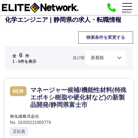
MENU
化学エンジニア | 静岡県の求人・転職情報
検索条件を変更する
6
全
件
並び順
1 - 6件を表示
マネージャー候補/機能性材料(特殊
エポキシ樹脂や硬化材など)の新製
品開発/静岡県富士市
旭化成株式会社
No. 01003221000778
正社員