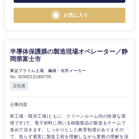
福岡県
佐賀県
お気に入り
長崎県
熊本県
大分県
宮崎県
半導体保護膜の製造現場オペレーター／静
岡県富士市
鹿児島県
沖縄県
東証プライム上場 繊維・化学メーカー
No. 02003221000735
正社員
仕事内容
新工場・既存工場(ともに、クリーンルーム内の快適な環
境です)で、電子材料に用いる樹脂製品の製造をチームで
進めて頂きます。しっかりとした教育制度がありますの
で、焦らず着実に製造工程を理解しながら業務の理解を深