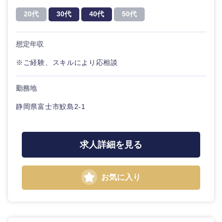
営業
20代
30代
40代
50代
クリエイティブ
スタートアップ企
その他企画業務
金融
上場企業
サービス
業
コンサルタント
想定年収
クリエイ
建設・不動産
外資系企業
英語を活かす
※ご経験、スキルにより応相談
ティブ
専門職
倉庫・運輸・物流
転勤なし
海外勤務あり
勤務地
コンサル
技術職（IT）、Webサービス・制作、ゲーム
タント
静岡県富士市鮫島2-1
技術職（モノづくり）
小売・通販・外食
年間休日120日以
フルリモート
専門職
上
金融専門職
求人詳細を見る
IT・通信
技術職
完全週休2日制
社宅・家賃補助有
（IT）、
関東地方
メディカル
Webサー
ビス・制
WEBサービス
お気に入り
作、ゲー
茨城県
栃木県
不動産専門職
ム
コンサル・シンクタンク
群馬県
埼玉県
建設・施工管理
技