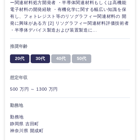
ー関連材料処方開発者 ・半導体関連材料もしくは高機能
電子材料の開発経験 ・有機化学に関する幅広い知識を保
その他
有し、フォトレジスト等のリソグラフィー関連材料の 開
発に興味がある方 [2] リソグラフィー関連材料評価技術者
・半導体デバイス製造および装置製造に...
甲信越・北陸
推奨年齢
新潟県
富山県
20代
30代
40代
50代
石川県
福井県
想定年収
山梨県
長野県
500 万円 ～ 1300 万円
勤務地
勤務地
静岡県 吉田町
神奈川県 開成町