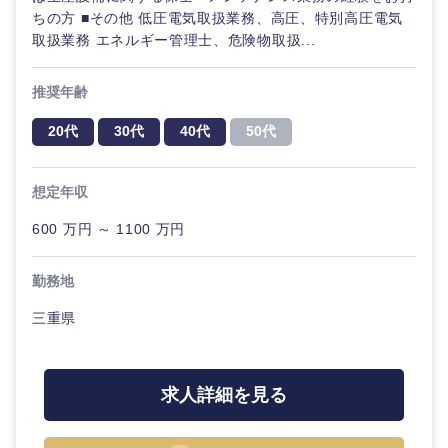
金融専門
ちの方 ■その他 低圧電気取扱業務、高圧、特別高圧電気
職
取扱業務 エネルギー管理士、危険物取扱...
法律・特許事務所・監査法人
メディカ
推奨年齢
ル
人材・アウトソーシング
20代
30代
40代
50代
不動産専
関東地方
門職
サービス
想定年収
茨城県
栃木県
建設・施
600 万円 ～ 1100 万円
その他
工管理
群馬県
埼玉県
勤務地
事務職
三重県
千葉県
東京都
その他
神奈川県
求人詳細を見る