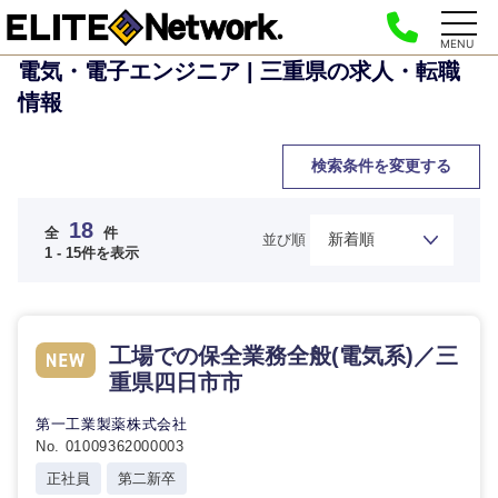
MENU
電気・電子エンジニア | 三重県の求人・転職
情報
検索条件を変更する
18
全
件
並び順
1 - 15件を表示
工場での保全業務全般(電気系)／三
重県四日市市
第一工業製薬株式会社
No. 01009362000003
正社員
第二新卒