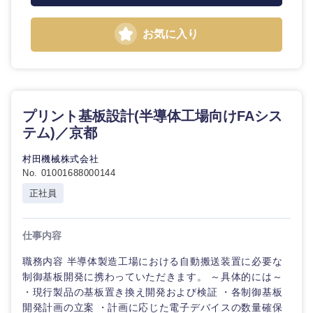
鳥取県
島根県
お気に入り
岡山県
広島県
山口県
徳島県
プリント基板設計(半導体工場向けFAシス
香川県
愛媛県
テム)／京都
高知県
村田機械株式会社
No. 01001688000144
正社員
仕事内容
職務内容 半導体製造工場における自動搬送装置に必要な
制御基板開発に携わっていただきます。 ～具体的には～
・現行製品の基板置き換え開発および検証 ・各制御基板
開発計画の立案 ・計画に応じた電子デバイスの数量確保