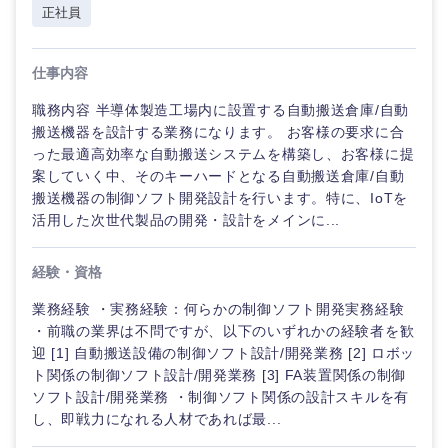
正社員
海外
仕事内容
職務内容 半導体製造工場内に設置する自動搬送倉庫/自動
搬送機器を設計する業務になります。 お客様の要求に合
った最適高効率な自動搬送システムを構築し、お客様に提
案していく中、そのキーハードとなる自動搬送倉庫/自動
搬送機器の制御ソフト開発設計を行います。特に、IoTを
活用した次世代製品の開発・設計をメインに...
経験・資格
業務経験 ・実務経験：何らかの制御ソフト開発実務経験
・前職の業界は不問ですが、以下のいずれかの経験者を歓
迎 [1] 自動搬送設備の制御ソフト設計/開発業務 [2] ロボッ
ト関係の制御ソフト設計/開発業務 [3] FA装置関係の制御
ソフト設計/開発業務 ・制御ソフト関係の設計スキルを有
し、即戦力になれる人材であれば最...