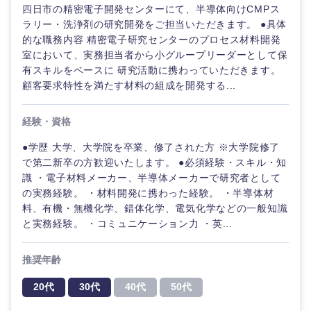
四日市の精密電子開発センターにて、半導体向けCMPス
ラリー・洗浄剤の研究開発をご担当いただきます。 ●具体
的な職務内容 精密電子研究センターのプロセス材料開発
室において、実務担当者から小グループリーダーとして保
有スキルをベースに 研究活動に携わっていただきます。
顧客要求特性を満たす材料の組成を開発する...
経験・資格
●学歴 大学、大学院を卒業、修了された方 ※大学院修了
で第二新卒の方歓迎いたします。 ●必須経験・スキル・知
識 ・電子材料メーカー、半導体メーカーで研究者として
の実務経験。 ・材料開発に携わった経験。 ・半導体材
料、有機・無機化学、錯体化学、電気化学などの一般知識
と実務経験。 ・コミュニケーション力 ・英...
推奨年齢
20代
30代
40代
50代