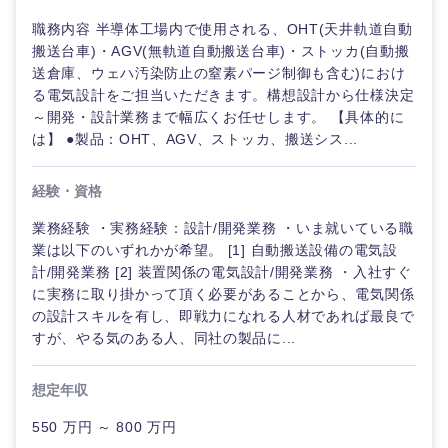
鹿児島県
沖縄県
職務内容 半導体工場内で使用される、OHT(天井軌道自動
搬送台車)・AGV(無軌道自動搬送台車)・ストッカ(自動搬
送倉庫、ウェハ汚染防止の窒素パージ制御も含む)におけ
る電気設計をご担当いただきます。構想設計から仕様決定
～開発・設計業務まで幅広くお任せします。 【具体的に
は】 ●製品：OHT、AGV、ストッカ、搬送シス...
経験・資格
業務経験 ・実務経験：設計/開発業務 ・いま就いている職
業は以下のいずれかが希望。 [1] 自動搬送設備の電気設
計/開発業務 [2] 装置関係の電気設計/開発業務 ・入社すぐ
に実務に取り掛かって頂く必要があることから、電気関係
の設計スキルを有し、即戦力になれる人材であれば最良で
すが、やる気のある人、同社の製品に...
想定年収
550 万円 ～ 800 万円