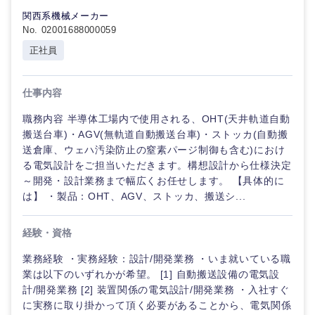
関西系機械メーカー
No. 02001688000059
選択する
選択する
選択する
選択する
正社員
仕事内容
職務内容 半導体工場内で使用される、OHT(天井軌道自動
搬送台車)・AGV(無軌道自動搬送台車)・ストッカ(自動搬
送倉庫、ウェハ汚染防止の窒素パージ制御も含む)におけ
る電気設計をご担当いただきます。構想設計から仕様決定
～開発・設計業務まで幅広くお任せします。 【具体的に
は】 ・製品：OHT、AGV、ストッカ、搬送シ...
経験・資格
業務経験 ・実務経験：設計/開発業務 ・いま就いている職
業は以下のいずれかが希望。 [1] 自動搬送設備の電気設
計/開発業務 [2] 装置関係の電気設計/開発業務 ・入社すぐ
に実務に取り掛かって頂く必要があることから、電気関係