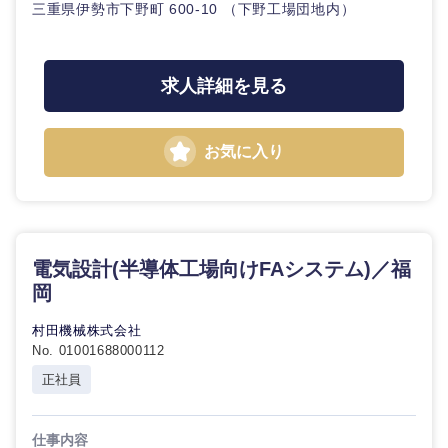
三重県伊勢市下野町 600-10 （下野工場団地内）
求人詳細を見る
お気に入り
九州・沖縄
電気設計(半導体工場向けFAシステム)／福
福岡県
佐賀県
岡
村田機械株式会社
長崎県
熊本県
No. 01001688000112
正社員
大分県
宮崎県
仕事内容