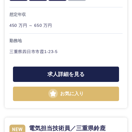
20代
30代
経営ボー
事業企画・事業開発
管理
推奨年齢
ド
秋田県
岩手県
自動車・機械・船舶
想定年収
40代
50代
事業管理
SCM
管理
450 万円 ～ 650 万円
宮城県
山形県
電気・電子・半導体
人事
新規事業企画・立上げ
SCM
勤務地
福島県
素材・化学・金属
フリーワード
マーケティング
三重県四日市市霞1-23-5
M&A・事業投資
人事
営業
食品・化粧品・アパレル・消費財
マーケテ
こだわり条件を入力ください
経営企画
求人詳細を見る
ィング
サービス
急募
第二新卒
メディカル・ヘルスケア・ライフサイエンス
政策渉外
営業
お気に入り
クリエイティブ
スタートアップ企
その他企画業務
金融
上場企業
サービス
業
コンサルタント
クリエイ
建設・不動産
外資系企業
英語を活かす
ティブ
専門職
電気担当技術員／三重県鈴鹿