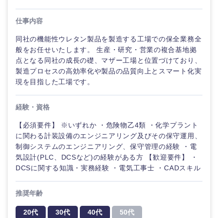
仕事内容
同社の機能性ウレタン製品を製造する工場での保全業務全
般をお任せいたします。 生産・研究・営業の複合基地拠
点となる同社の成長の礎、マザー工場と位置づけており、
製造プロセスの高効率化や製品の品質向上とスマート化実
現を目指した工場です。
経験・資格
【必須要件】 ※いずれか ・危険物乙4類 ・化学プラント
に関わる計装設備のエンジニアリング及びその保守運用、
制御システムのエンジニアリング、保守管理の経験 ・電
ご希望の職種を選択してください
ご希望の職種を選択してください
ご希望の業界を選択してください
ご希望の勤務地を選択してください
ご希望条件を入力ください
気設計(PLC、DCSなど)の経験がある方 【歓迎要件】 ・
DCSに関する知識・実務経験 ・電気工事士 ・CADスキル
経営企
経営企画・事業企画
商社・卸
北海道・東北地方
画・事業
すべての経営企画・事業企
希望年収
推奨年齢
企画
画
経営ボード
北海道
青森県
エネルギー・資源・環境
20代
30代
40代
50代