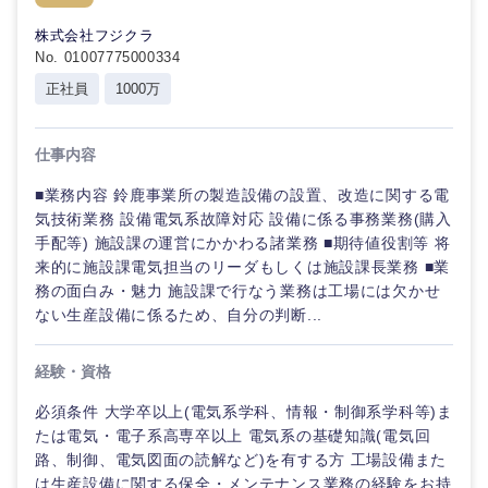
倉庫・運輸・物流
転勤なし
海外勤務あり
コンサル
技術職（IT）、Webサービス・制作、ゲーム
株式会社フジクラ
タント
No. 01007775000334
技術職（モノづくり）
小売・通販・外食
年間休日120日以
正社員
1000万
フルリモート
専門職
上
金融専門職
IT・通信
仕事内容
技術職
完全週休2日制
社宅・家賃補助有
（IT）、
メディカル
■業務内容 鈴鹿事業所の製造設備の設置、改造に関する電
Webサー
ビス・制
WEBサービス
気技術業務 設備電気系故障対応 設備に係る事務業務(購入
作、ゲー
手配等) 施設課の運営にかかわる諸業務 ■期待値役割等 将
不動産専門職
ム
来的に施設課電気担当のリーダもしくは施設課長業務 ■業
コンサル・シンクタンク
務の面白み・魅力 施設課で行なう業務は工場には欠かせ
建設・施工管理
技
ない生産設備に係るため、自分の判断...
術
広告・宣伝・印刷
職
事務職
（モ
経験・資格
ノ
づ
その他
必須条件 大学卒以上(電気系学科、情報・制御系学科等)ま
マスメディア
く
たは電気・電子系高専卒以上 電気系の基礎知識(電気回
り）
路、制御、電気図面の読解など)を有する方 工場設備また
エンターテイメント
は生産設備に関する保全・メンテナンス業務の経験をお持