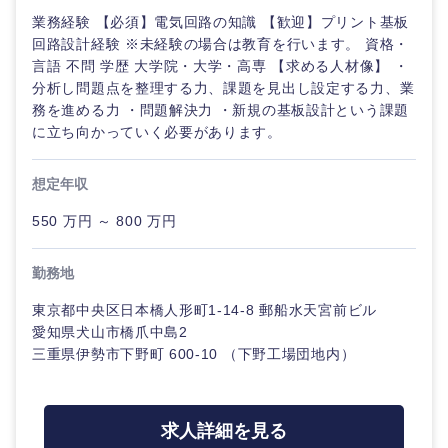
業務経験 【必須】電気回路の知識 【歓迎】プリント基板
回路設計経験 ※未経験の場合は教育を行います。 資格・
言語 不問 学歴 大学院・大学・高専 【求める人材像】 ・
分析し問題点を整理する力、課題を見出し設定する力、業
務を進める力 ・問題解決力 ・新規の基板設計という課題
に立ち向かっていく必要があります。
想定年収
550 万円 ～ 800 万円
勤務地
東京都中央区日本橋人形町1-14-8 郵船水天宮前ビル
愛知県犬山市橋爪中島2
三重県伊勢市下野町 600-10 （下野工場団地内）
中国・四国地方
求人詳細を見る