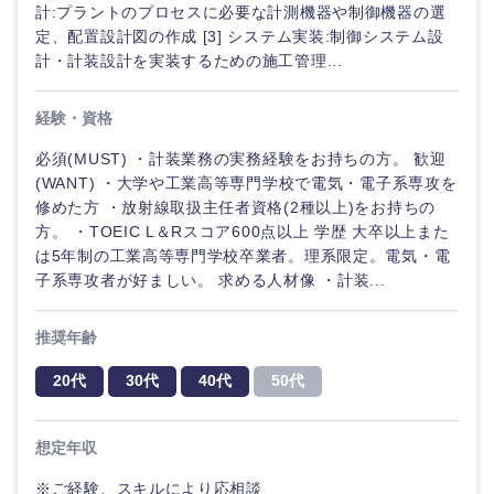
計:プラントのプロセスに必要な計測機器や制御機器の選
定、配置設計図の作成 [3] システム実装:制御システム設
計・計装設計を実装するための施工管理...
経験・資格
必須(MUST) ・計装業務の実務経験をお持ちの方。 歓迎
(WANT) ・大学や工業高等専門学校で電気・電子系専攻を
修めた方 ・放射線取扱主任者資格(2種以上)をお持ちの
方。 ・TOEIC L＆Rスコア600点以上 学歴 大卒以上また
は5年制の工業高等専門学校卒業者。理系限定。電気・電
子系専攻者が好ましい。 求める人材像 ・計装...
推奨年齢
20代
30代
40代
50代
想定年収
※ご経験、スキルにより応相談