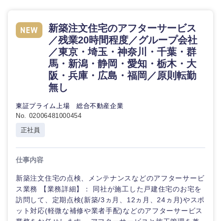
鳥取県
島根県
新築注文住宅のアフターサービス
岡山県
広島県
／残業20時間程度／グループ会社
／東京・埼玉・神奈川・千葉・群
山口県
徳島県
馬・新潟・静岡・愛知・栃木・大
阪・兵庫・広島・福岡／原則転勤
香川県
愛媛県
無し
東証プライム上場 総合不動産企業
高知県
No. 02006481000454
正社員
仕事内容
新築注文住宅の点検、メンテナンスなどのアフターサービ
ス業務 【業務詳細】： 同社が施工した戸建住宅のお宅を
訪問して、定期点検(新築/3ヵ月、12ヵ月、24ヵ月)やスポ
ット対応(軽微な補修や業者手配)などのアフターサービス