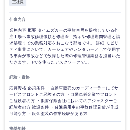
正社員
仕事内容
業務内容 概要 タイムズカーの事故車両を提携している外
注工場へ事故修理依頼と修理着工指示や修理期間管理と請
求処理までの業務対応をおこなう部署です。 詳細 モビリ
ティ事業において、カーシェアやレンタカーとして使用す
る車両が事故などで故障した際の修理管理業務を担当いた
だきます。 PCを使ったデスクワークで...
経験・資格
応募資格 必須条件 ・自動車販売のカーディーラーにてサ
ご希望の職種を選択してください
ご希望の職種を選択してください
ご希望の業界を選択してください
ご希望の勤務地を選択してください
ご希望条件を入力ください
ービスフロントご経験者の方 ・自動車鈑金業でフロント
ご経験者の方 ・損害保険会社においてのアジャスターご
経験者の方 歓迎条件 ・普通乗用車の事故修理見積が作成
経営企
経営企画・事業企画
商社・卸
北海道・東北地方
可能な方 ・鈑金塗装の作業経験がある方
画・事業
すべての経営企画・事業企
希望年収
企画
画
経営ボード
北海道
青森県
エネルギー・資源・環境
推奨年齢