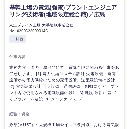
基幹工場の電気(強電)プラントエンジニア
リング技術者(地域限定総合職)／広島
東証プライム上場 大手製紙事業会社
No. 02005280000145
正社員
仕事内容
業務内容工場の工務部門にて、電気全般に関わる仕事をお
任せします。 [1] 電力供給システム設計:受電設備・発電
設備から電力供給のための変電設備、送配電設備の設計
[2] 電気設備設計:照明設備、通信設備、制御盤など、プラ
ント内で使用される電気設備の設計 [3] 建設:設計に基づ
くプラントを建設 [4] メンテナンス:プ...
経験・資格
必須(MUST) ・大規模工場やインフラ拠点における電気設