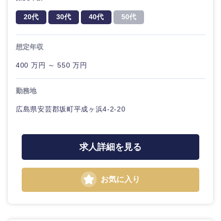
20代
30代
経営ボー
事業企画・事業開発
管理
推奨年齢
ド
20代
30代
40代
50代
秋田県
岩手県
自動車・機械・船舶
40代
50代
事業管理
SCM
管理
宮城県
山形県
想定年収
電気・電子・半導体
人事
新規事業企画・立上げ
400 万円 ～ 550 万円
SCM
福島県
素材・化学・金属
フリーワード
マーケティング
M&A・事業投資
人事
勤務地
広島県安芸郡坂町平成ヶ浜4-2-20
営業
食品・化粧品・アパレル・消費財
マーケテ
こだわり条件を入力ください
経営企画
ィング
サービス
急募
第二新卒
メディカル・ヘルスケア・ライフサイエンス
政策渉外
求人詳細を見る
営業
クリエイティブ
スタートアップ企
その他企画業務
金融
上場企業
サービス
業
お気に入り
コンサルタント
クリエイ
建設・不動産
外資系企業
英語を活かす
ティブ
専門職