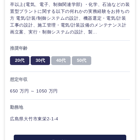
卒以上(電気、電子、制御関連学部) ・化学、石油などの装
金融専門
職
置型プラントに関する以下の何れかの実務経験をお持ちの
法律・特許事務所・監査法人
方 電気/計装/制御システムの設計、機器選定・電気/計装
工事の設計、施工管理・電気/計装設備のメンテナンス計
メディカ
ル
画立案、実行・制御システムの設計、製...
人材・アウトソーシング
不動産専
推奨年齢
関東地方
門職
サービス
20代
30代
40代
50代
茨城県
栃木県
建設・施
その他
工管理
想定年収
群馬県
埼玉県
事務職
650 万円 ～ 1050 万円
千葉県
東京都
その他
勤務地
神奈川県
広島県大竹市東栄2-1-4