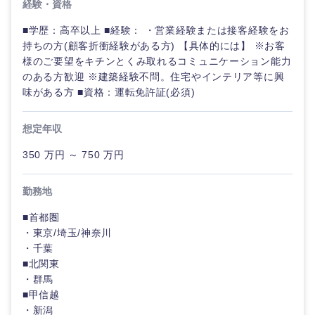
経験・資格
■学歴：高卒以上 ■経験： ・営業経験または接客経験をお
持ちの方(顧客折衝経験がある方) 【具体的には】 ※お客
様のご要望をキチンとくみ取れるコミュニケーション能力
のある方歓迎 ※建築経験不問。住宅やインテリア等に興
東海地方
味がある方 ■資格：運転免許証(必須)
岐阜県
静岡県
想定年収
愛知県
三重県
350 万円 ～ 750 万円
勤務地
■首都圏
・東京/埼玉/神奈川
・千葉
■北関東
・群馬
■甲信越
・新潟