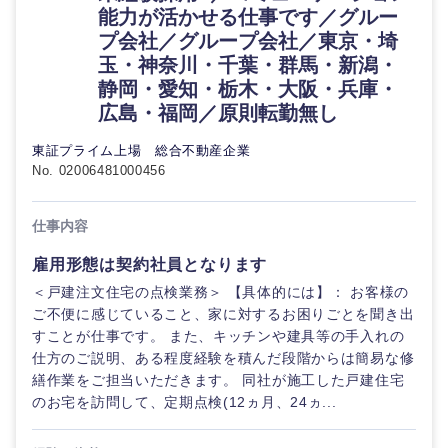
能力が活かせる仕事です／グルー
プ会社／グループ会社／東京・埼
玉・神奈川・千葉・群馬・新潟・
静岡・愛知・栃木・大阪・兵庫・
広島・福岡／原則転勤無し
東証プライム上場 総合不動産企業
No. 02006481000456
仕事内容
雇用形態は契約社員となります
＜戸建注文住宅の点検業務＞ 【具体的には】： お客様の
ご不便に感じていること、家に対するお困りごとを聞き出
すことが仕事です。 また、キッチンや建具等の手入れの
仕方のご説明、ある程度経験を積んだ段階からは簡易な修
繕作業をご担当いただきます。 同社が施工した戸建住宅
のお宅を訪問して、定期点検(12ヵ月、24ヵ...