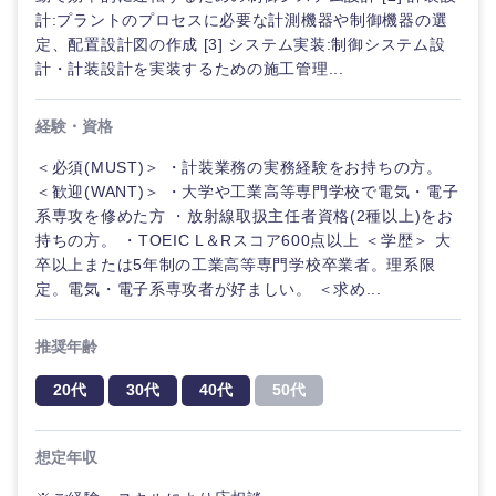
計:プラントのプロセスに必要な計測機器や制御機器の選
定、配置設計図の作成 [3] システム実装:制御システム設
計・計装設計を実装するための施工管理...
経験・資格
＜必須(MUST)＞ ・計装業務の実務経験をお持ちの方。
＜歓迎(WANT)＞ ・大学や工業高等専門学校で電気・電子
系専攻を修めた方 ・放射線取扱主任者資格(2種以上)をお
持ちの方。 ・TOEIC L＆Rスコア600点以上 ＜学歴＞ 大
卒以上または5年制の工業高等専門学校卒業者。理系限
定。電気・電子系専攻者が好ましい。 ＜求め...
推奨年齢
20代
30代
40代
50代
甲信越・北陸
想定年収
新潟県
富山県