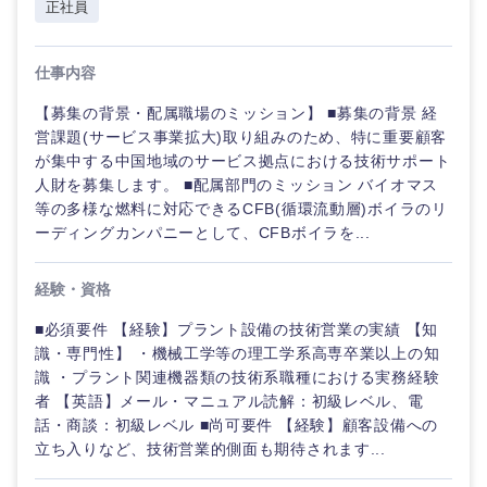
正社員
仕事内容
【募集の背景・配属職場のミッション】 ■募集の背景 経
営課題(サービス事業拡大)取り組みのため、特に重要顧客
が集中する中国地域のサービス拠点における技術サポート
人財を募集します。 ■配属部門のミッション バイオマス
等の多様な燃料に対応できるCFB(循環流動層)ボイラのリ
ーディングカンパニーとして、CFBボイラを...
経験・資格
■必須要件 【経験】プラント設備の技術営業の実績 【知
識・専門性】 ・機械工学等の理工学系高専卒業以上の知
識 ・プラント関連機器類の技術系職種における実務経験
者 【英語】メール・マニュアル読解：初級レベル、電
話・商談：初級レベル ■尚可要件 【経験】顧客設備への
立ち入りなど、技術営業的側面も期待されます...