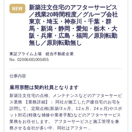
新築注文住宅のアフターサービス
／残業20時間程度／グループ会社
東京・埼玉・神奈川・千葉・群
馬・新潟・静岡・愛知・栃木・大
阪・兵庫・広島・福岡／原則転勤
無し／原則転勤無し
東証プライム上場 総合不動産企業
No. 02006481000455
近畿地方
仕事内容
滋賀県
京都府
雇用形態は契約社員となります
新築注文住宅の点検、メンテナンスなどのアフターサービ
大阪府
兵庫県
ス業務 【業務詳細】： 同社が施工した戸建住宅のお宅を
訪問して、定期点検(新築/3ヵ月、12ヵ月、24ヵ月)やスポ
ット対応(軽微な補修や業者手配)などのアフターサービス
奈良県
和歌山県
業務をお任せします。 アフターサービスと施工管理を兼
務させる会社が多い中、同社はアフター...