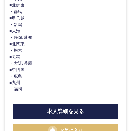
■北関東
・群馬
■甲信越
・新潟
■東海
・静岡/愛知
■北関東
・栃木
■近畿
・大阪/兵庫
九州・沖縄
■中四国
・広島
■九州
福岡県
佐賀県
・福岡
長崎県
熊本県
求人詳細を見る
大分県
宮崎県
お気に入り