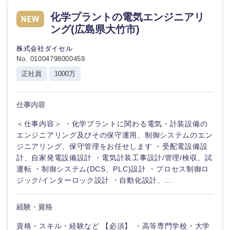
倉庫・運輸・物流
転勤なし
海外勤務あり
コンサル
技術職（IT）、Webサービス・制作、ゲーム
化学プラントの電気エンジニアリ
タント
ング(広島県大竹市)
技術職（モノづくり）
小売・通販・外食
年間休日120日以
フルリモート
専門職
株式会社ダイセル
上
No. 01004798000459
金融専門職
IT・通信
正社員
1000万
技術職
完全週休2日制
社宅・家賃補助有
（IT）、
メディカル
Webサー
ビス・制
WEBサービス
仕事内容
作、ゲー
不動産専門職
ム
＜仕事内容＞ ・化学プラントに関わる電気・計装設備の
コンサル・シンクタンク
エンジニアリング及びその保守運用、制御システムのエン
建設・施工管理
ジニアリング、保守管理をお任せします ・受配電設備設
技
術
計、自家発電設備設計 ・電気計装工事設計/管理/検収、試
広告・宣伝・印刷
職
事務職
運転 ・制御システム(DCS、PLC)設計 ・プロセス制御ロ
（モ
ジック/インターロック設計 ・自動化設計、...
ノ
づ
その他
マスメディア
く
経験・資格
り）
エンターテイメント
資格・スキル・経験など 【必須】 ・高等専門学校・大学