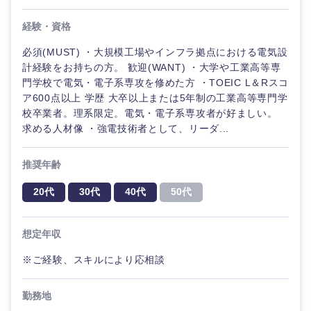
経験・資格
必須(MUST) ・大規模工場やインフラ拠点における電気設
計経験をお持ちの方。 歓迎(WANT) ・大学や工業高等専
門学校で電気・電子系専攻を修めた方 ・TOEIC L＆Rスコ
ア600点以上 学歴 大卒以上または5年制の工業高等専門学
校卒業者。理系限定。電気・電子系専攻者が好ましい。
求める人材像 ・強電技術者として、リーダ...
推奨年齢
20代
30代
40代
50代
想定年収
※ご経験、スキルにより応相談
勤務地