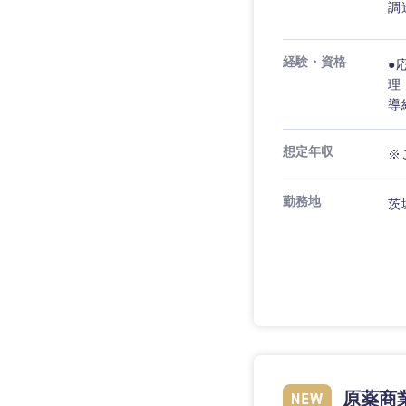
調
経験・資格
●
理
導
想定年収
※
勤務地
茨
近畿地方
滋賀県
大阪府
原薬商
奈良県