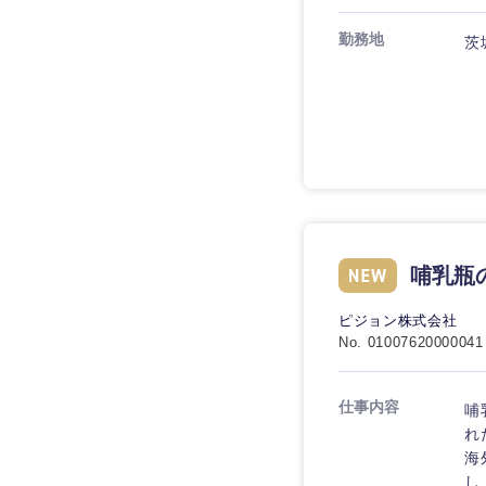
勤務地
茨
九州・沖縄
福岡県
長崎県
哺乳瓶
大分県
鹿児島県
ピジョン株式会社
No. 01007620000041
仕事内容
哺
れ
海
し