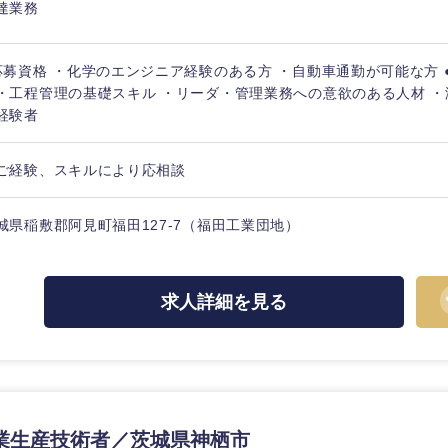
達業務
応募資格 ・化学のエンジニア経験のある方 ・自動車通勤が可能な方 
・工程管理の基礎スキル ・リーダ・管理業務への意欲のある人材 
経験者
ご経験、スキルにより応相談
城県稲敷郡阿見町福田127-7（福田工業団地）
求人詳細を見る
中国・四国地方
京都府
鳥取県
兵庫県
岡山県
業生産技術者／茨城県神栖市
和歌山県
山口県