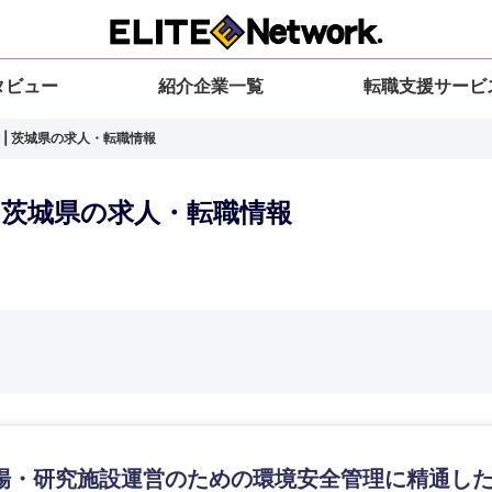
タビュー
紹介企業一覧
転職支援サービ
 | 茨城県の求人・転職情報
| 茨城県の求人・転職情報
選択してください
選択してください
選択してください
を選択してください
力ください
地方
すべての経営企画・事業企画
関東地方
環境
青森県
事業企画・事業開発
茨城県
20代
30代
40代
50代
場・研究施設運営のための環境安全管理に精通し