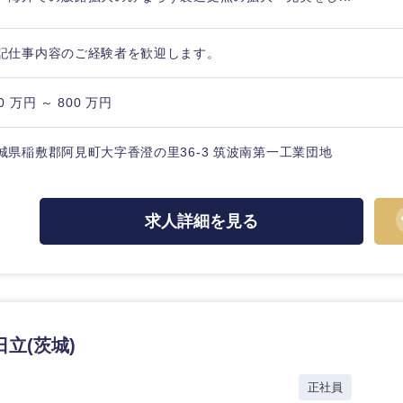
記仕事内容のご経験者を歓迎します。
0 万円 ～ 800 万円
城県稲敷郡阿見町大字香澄の里36-3 筑波南第一工業団地
求人詳細を見る
立(茨城)
選択する
選択する
選択する
選択する
正社員