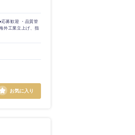
●応募歓迎 ・品質管
・海外工業立上げ、指
お気に入り
島根県
広島県
徳島県