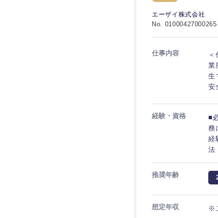
秋田県
管理
管理
電気・電子・半導体
エーザイ株式会社
宮城県
フリーワード
No. 01000427000265
SCM
SCM
素材・化学・金属
福島県
食品・化粧品・アパ
人事
人事
仕事内容
＜
こだわり条件を
メディカル・ヘルス
業
マーケティング
生
マーケティング
金融
安
急募
営業
建設・不動産
営業
経験・資格
■
倉庫・運輸・物流
スタートアップ企業
サービス
サービス
務
小売・通販・外食
経
クリエイティブ
法
クリエイティブ
IT・通信
転勤なし
コンサルタント
WEBサービス
推奨年齢
コンサルタント
年間休日120日以上
コンサル・シンクタ
専門職
専門職
想定年収
※
広告・宣伝・印刷