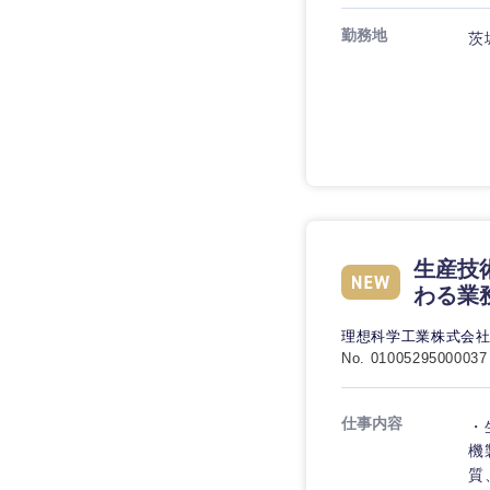
技術職（IT）、Webサービ
技術職（IT）、Webサービ
マスメディア
勤務地
制作、ゲーム
茨
技術職（モノづくり）
エンターテイメント
技術職（モノづくり）
法律・特許事務所・
金融専門職
人材・アウトソーシ
金融専門職
甲信越・北陸
メディカル
サービス
新潟県
メディカル
その他
不動産専門職
石川県
不動産専門職
生産技
建設・施工管理
山梨県
わる業
建設・施工管理
事務職
理想科学工業株式会
No. 01005295000037
事務職
その他
仕事内容
・
その他
機
質