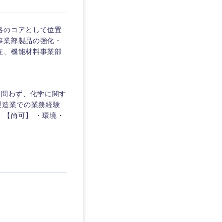
略のコアとして位置
事業部製品の強化・
在、機能材料事業部
を問わず、化学に関す
製造業での業務経験
 【尚可】 ・環境・