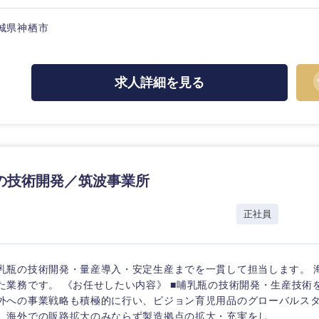
城県神栖市
求人詳細を見る
海外
佐賀県
熊本県
の技術開発／筑波事業所
宮崎県
沖縄県
正社員
乳瓶の技術開発・量産導入・安定生産までを一貫して担当します。 
た業務です。 《お任せしたい内容》 ■哺乳瓶の技術開発・生産技術を
外への事業戦略も積極的に行い、ピジョン育児用品のグローバルス
、海外での販路拡大のみならず製造拠点の拡大・充実をし...