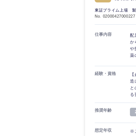
東証プライム上場 
No. 02000427000227
仕事内容
配
か
や
薬
経験・資格
【
造
と
る
推奨年齢
想定年収
※