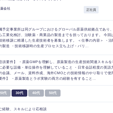
香川県
製薬会社
正社員
高知県
属予定事業所は同グループにおけるグローバル原薬供給拠点であり
ら工業化検討、治験薬・商業品の製造までを担っております。 今回
技術移譲に精通した生産技術者を募集します。 ＜仕事の内容＞ ・
の製造 ・技術移譲時の生産プロセス立ち上げ・バリ...
必須要件】 ・原薬GMPを理解し、原薬製造の生産技術関連スキルを
に必要な設備・単位操作を理解していること ・日常会話程度の英語力
の会議、メール、資料作成、海外CMOとの技術情報のやり取りで使用
要件】 ・原薬製造とラボ実験の両方の経験を有すること...
20代
30代
40代
50代
ご経験、スキルにより応相談