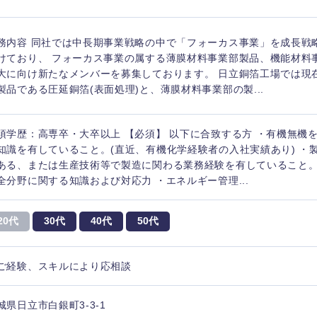
務内容 同社では中長期事業戦略の中で「フォーカス事業」を成長戦
けており、 フォーカス事業の属する薄膜材料事業部製品、機能材料
大に向け新たなメンバーを募集しております。 日立銅箔工場では現
製品である圧延銅箔(表面処理)と、薄膜材料事業部の製...
須学歴：高専卒・大卒以上 【必須】 以下に合致する方 ・有機無機
知識を有していること。(直近、有機化学経験者の入社実績あり) ・
ある、または生産技術等で製造に関わる業務経験を有していること。
全分野に関する知識および対応力 ・エネルギー管理...
20代
30代
40代
50代
ご経験、スキルにより応相談
城県日立市白銀町3-3-1