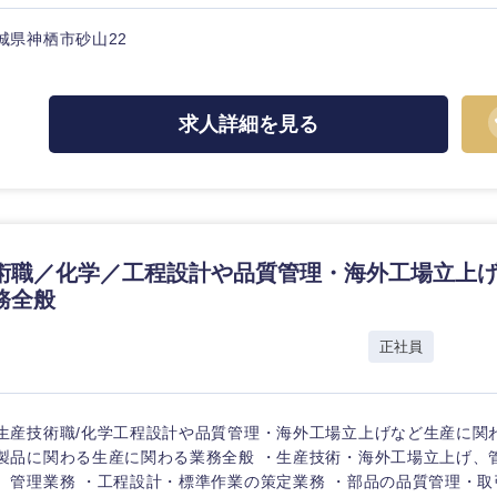
ス・制作、ゲーム
ス・
選択する
城県神栖市砂山22
監査法人
求人詳細を見る
ング
東海地方
富山県
岐阜県
福井県
愛知県
術職／化学／工程設計や品質管理・海外工場立上
長野県
務全般
社
正社員
生産技術職/化学工程設計や品質管理・海外工場立上げなど生産に関
製品に関わる生産に関わる業務全般 ・生産技術・海外工場立上げ、
、管理業務 ・工程設計・標準作業の策定業務 ・部品の品質管理・取