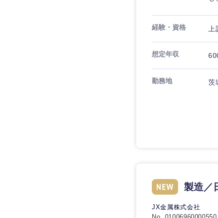
経験・資格
上
想定年収
60
勤務地
茨
製造／日
JX金属株式会社
No. 01006960000550