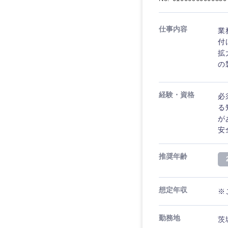
仕事内容
業
付
拡
の
経験・資格
必
る
が
安
推奨年齢
想定年収
※
勤務地
茨