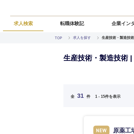
求人検索
転職体験記
企業イン
求人を探す
生産技術・製造技術
TOP
生産技術・製造技術 
ご希望の職種を
ご希望の職種を
ご希望の業界を
ご希望の勤務地
ご希望条件を入
31
全
件
1 - 15件を表示
希望年収
経営企画・事業企画
経営企画・事業企画
商社・卸
北海道・東北
エネルギー・資源・
経営ボード
経営ボード
北海道
推奨年齢
原薬工
自動車・機械・船舶