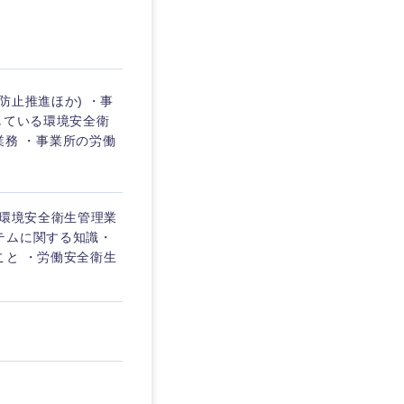
埼玉県
東京都
防止推進ほか) ・事
している環境安全衛
)業務 ・事業所の労働
企業
・環境安全衛生管理業
を活かす
テムに関する知識・
こと ・労働安全衛生
リモート
・家賃補助有