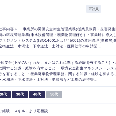
岩手県
事業管理
群馬県
正社員
山形県
新規事業企画・立上げ
千葉県
M&A・事業投資
神奈川県
レル・消費財
仕事内容＞ ・事業所の労働安全衛生管理業務(従業員教育・災害発生
経営企画
入力ください
ケア・ライフサイエンス
所の環境管理業務(排水設備管理・廃棄物管理ほか) ・事業所に導入
政策渉外
マネジメントシステム(ISO14001および45001)の運用管理(事務局
全衛生法・水濁法・下水道法・土対法・廃掃法等の申請業...
第二新卒
上場
その他企画業務
必須要件(下記のいずれか、またはこれに準ずる経験を有すること) 
外資系企業
英語
に関する知識・経験を有すること ・環境安全衛生マネジメントシス
験を有すること ・産業廃棄物管理業務に関する知識・経験を有する
・水濁法・下水道法・土対法・廃掃法など工場の維持管...
海外勤務あり
フル
20代
30代
40代
50代
完全週休2日制
社宅
ンク
ご経験、スキルにより応相談