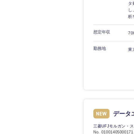
タ
し
析
想定年収
70
勤務地
東
近畿地方
滋賀県
データ
大阪府
三菱UFJモルガン・
No. 01001405000171
奈良県