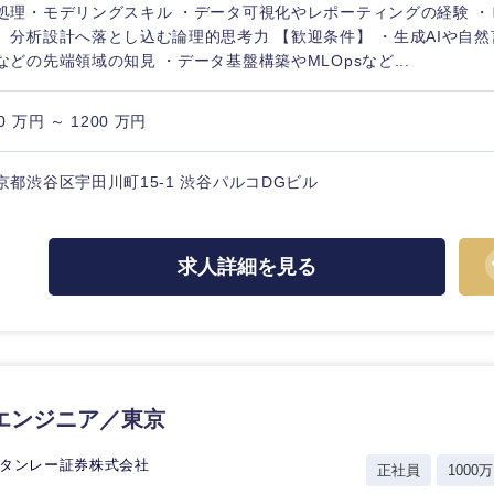
処理・モデリングスキル ・データ可視化やレポーティングの経験 
、分析設計へ落とし込む論理的思考力 【歓迎条件】 ・生成AIや自
などの先端領域の知見 ・データ基盤構築やMLOpsなど...
0 万円 ～ 1200 万円
京都渋谷区宇田川町15-1 渋谷パルコDGビル
求人詳細を見る
中国・四国地方
京都府
鳥取県
エンジニア／東京
兵庫県
岡山県
スタンレー証券株式会社
正社員
1000万
和歌山県
山口県