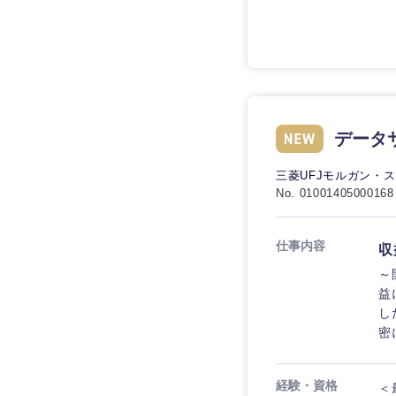
九州・沖縄
データ
福岡県
三菱UFJモルガン・
長崎県
No. 01001405000168
大分県
仕事内容
収
鹿児島県
～
益
し
密
経験・資格
＜