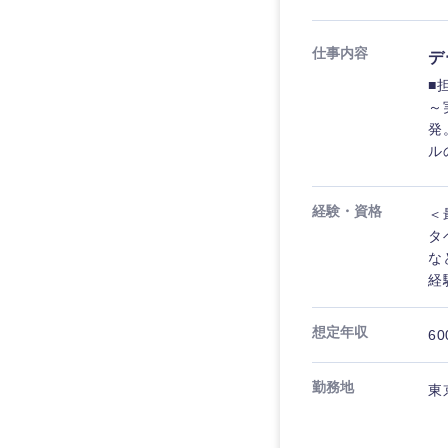
仕事内容
デ
■
～
発
ル
経験・資格
＜
タ
な
経
想定年収
60
勤務地
東