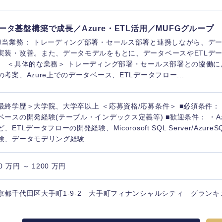
香川県
ータ基盤構築で成長／Azure・ETL活用／MUFGグループ
高知県
担当業務： トレーディング部署・セールス部署と連携しながら、デ
実装・改善。また、データモデルをもとに、データベースやETLデ
。 ＜具体的な業務＞ トレーディング部署・セールス部署との協働
の考案、Azure上でのデータベース、ETLデータフロー...
最終学歴＞大学院、大学卒以上 ＜応募資格/応募条件＞ ■必須条件： 
ベースの開発経験(テーブル・インデックス定義等) ■歓迎条件： ・Azure D
ど、ETLデータフローの開発経験、Micorosoft SQL Server/AzureS
験、データモデリング経験
0 万円 ～ 1200 万円
京都千代田区大手町1-9-2 大手町フィナンシャルシティ グランキ