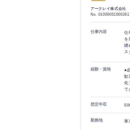
秋田県
管理
管理
電気・電子・半導体
アークレイ株式会社
宮城県
フリーワード
No. 01000051000261
SCM
SCM
素材・化学・金属
福島県
食品・化粧品・アパ
人事
人事
仕事内容
仕
こだわり条件を
メディカル・ヘルス
を
マーケティング
纏
マーケティング
金融
ス
急募
営業
建設・不動産
営業
経験・資格
●
倉庫・運輸・物流
スタートアップ企業
サービス
サービス
歓
小売・通販・外食
化
クリエイティブ
で
クリエイティブ
IT・通信
転勤なし
コンサルタント
WEBサービス
想定年収
コンサルタント
50
年間休日120日以上
コンサル・シンクタ
専門職
専門職
勤務地
東
広告・宣伝・印刷