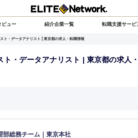
タビュー
紹介企業一覧
転職支援サービ
スト・データアナリスト | 東京都の求人・転職情報
ト・データアナリスト | 東京都の求人
選択してください
選択してください
選択してください
を選択してください
力ください
地方
すべての経営企画・事業企画
関東地方
環境
青森県
事業企画・事業開発
茨城県
20代
30代
40代
50代
理部総務チーム｜東京本社