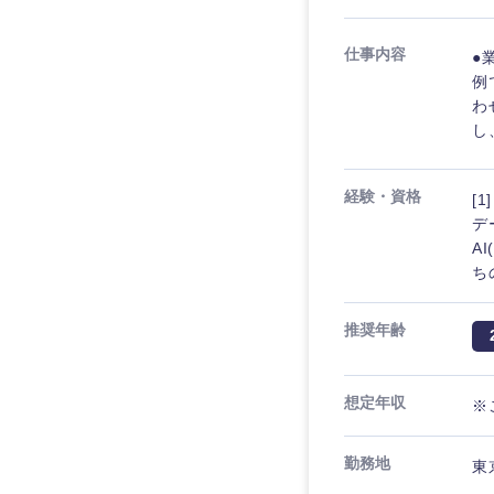
仕事内容
●
例
わ
し
経験・資格
[
デ
A
ち
推奨年齢
想定年収
※
勤務地
東