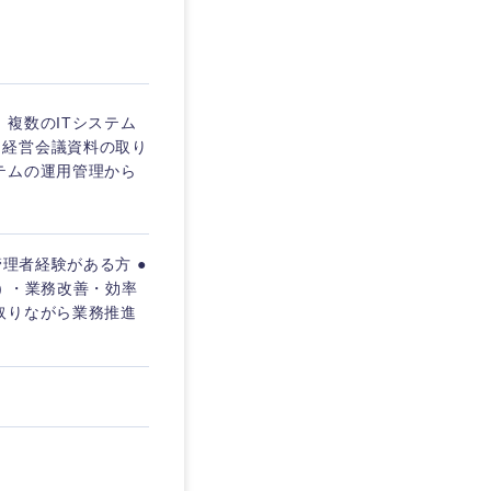
埼玉県
東京都
複数のITシステム
、経営会議資料の取り
テムの運用管理から
企業
理者経験がある方 ●
を活かす
ど) ・業務改善・効率
取りながら業務推進
リモート
・家賃補助有