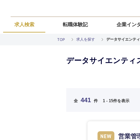
求人検索
転職体験記
企業イン
求人を探す
データサイエンティ
TOP
データサイエンティス
ご希望の職種を
ご希望の職種を
ご希望の業界を
ご希望の勤務地
ご希望条件を入
441
全
件
1 - 15件を表示
希望年収
経営企画・事業企画
経営企画・事業企画
商社・卸
北海道・東北
エネルギー・資源・
経営ボード
経営ボード
北海道
推奨年齢
営業管
自動車・機械・船舶