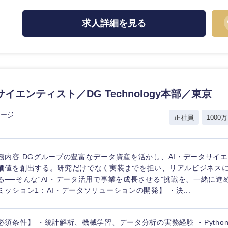
ス・制作、ゲーム
選択する
求人詳細を見る
監査法人
ング
東海地方
イエンティスト／DG Technology本部／東京
富山県
岐阜県
福井県
愛知県
レージ
正社員
1000万
長野県
務内容 DGグループの豊富なデータ資産を活かし、AI・データサイ
価値を創出する。研究だけでなく実装までを担い、リアルビジネス
る──そんな“AI・データ活用で事業を成長させる”挑戦を、一緒に進
ミッション1：AI・データソリューションの開発】 ・決...
必須条件】 ・統計解析、機械学習、データ分析の実務経験 ・Pytho