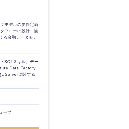
愛媛県
ータモデルの要件定義
ータフローの設計・開
による金融データモデ
・SQLスキル、デー
ata Factory
QL Serverに関する
ューブ