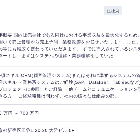
岩手県
事業管理
群馬県
正社員
山形県
新規事業企画・立上げ
千葉県
M&A・事業投資
神奈川県
レル・消費財
事概要 国内販売会社である同社における事業収益を最大化するため、
経営企画
入力ください
ケア・ライフサイエンス
用いて売上管理から売上予測、業務改善をお任せいたします。また
政策渉外
め等にも幅広く携わっていただきます。 すでに導入されているシス
タートし、まずはシステムの理解・業務理解をしていた...
第二新卒
上場
その他企画業務
必須スキル CRM(顧客管理システム)またはそれに準ずるシステムの管
外資系企業
英語
迎スキル ・業務系システムのご経験(SAP、Datalizer、Tableauな
プロジェクトに参画したご経験 ・他チームとコミュニケーションを
きる方 ・ご経験職種は問わず、社内の様々な仕組みの部...
海外勤務あり
フル
0 万円 ～ 700 万円
完全週休2日制
社宅
ンク
京都新宿区四谷1-20-20 大雅ビル 5F