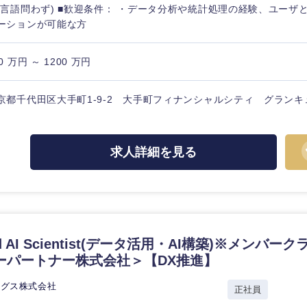
(言語問わず) ■歓迎条件： ・データ分析や統計処理の経験、ユーザ
ーションが可能な方
0 万円 ～ 1200 万円
京都千代田区大手町1-9-2 大手町フィナンシャルシティ グランキ
求人詳細を見る
ied AI Scientist(データ活用・AI構築)※メンバ
ーパートナー株式会社＞【DX推進】
選択する
選択する
選択する
選択する
ングス株式会社
正社員