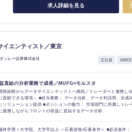
求人詳細を見る
海外
サイエンティスト／東京
佐賀県
スタンレー証券株式会社
正社員
1000万
熊本県
宮崎県
益直結の分析業務で成長／MUFG×モルスタ
沖縄県
開発経験からデータサイエンティストへ挑戦／トレーダーと連携し
に貢献できる環境～ ■担当業務： データ分析、データ利活用、生成A
たソリューション提供 ■ポジションの魅力： 市場部門に所属しトレ
に連携しながらフロントの収益に直結するデータ分析...
最終学歴＞大学院、大学卒以上 ＜応募資格/応募条件＞ ■必須条件：