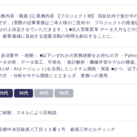
業務内容・職責 [1] 業務内容 【プロジェクト例】 現在社内で進行
です。(実際の従事業務はご本人様のご意向や、プロジェクトの推進
せの上決定させていただきます。) ■法人営業変革 データ入力など
、顧客価値に直結する提案活動の時間を創出することに...
1] 必須要件 ・経験： ■以下いずれかの実務経験をお持ちの方 ・Pyth
ータ分析、データ加工、可視化 ・統計解析・機械学習モデルの構築
I(LLM・AIエージェント)を活用したシステム開発・実装 ■かつ、
の方 ・分析やモデル開発にとどまらず、業務への適用...
20代
30代
40代
50代
ご経験、スキルにより応相談
京都中央区銀座八丁目１３番１号 銀座三井ビルディング