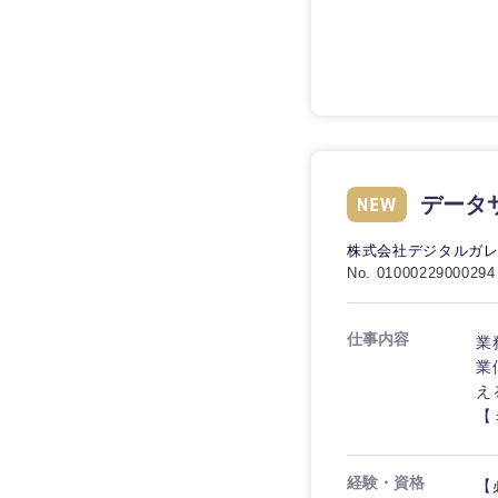
技術職（IT）、Webサービ
技術職（IT）、Webサ
マスメディア
ービス・制作、ゲーム
技術職（モノづくり）
エンターテイメント
技術職（モノづくり）
法律・特許事務所・
金融専門職
人材・アウトソーシ
金融専門職
甲信越・北陸
メディカル
サービス
データサ
新潟県
メディカル
その他
不動産専門職
石川県
株式会社デジタルガ
不動産専門職
No. 01000229000294
建設・施工管理
山梨県
建設・施工管理
事務職
仕事内容
業
業
事務職
え
その他
【
その他
経験・資格
【