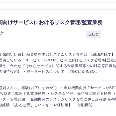
香川県
高知県
関向けサービスにおけるリスク管理/監査業務
究所
正社員
配属想定組織】 品質監理本部システムリスク管理部 【組織の概要】 
提供しているITサービス・BPOサービスにおけるリスク管理/経営者
担う。合わせてそれらサービスに関する金融当局等への対応窓口機能
の期待役割】 ・担当サービスについて、ITGCに係るSO...
必須スキル、経験(以下いずれか)】 ・金融機関向けITサービスやB
理/監査に関連する業務経験 ・システム開発、保守等に関する経験 ・
ンダー管理経験 ・金融機関のシステムリスク管理に係る規程整備や
務経験 【あると望ましいスキルや経験等】 ・金融機関...