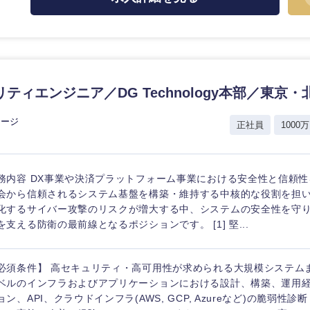
ティエンジニア／DG Technology本部／東京・
レージ
正社員
1000万
務内容 DX事業や決済プラットフォーム事業における安全性と信頼
会から信頼されるシステム基盤を構築・維持する中核的な役割を担い
化するサイバー攻撃のリスクが増大する中、システムの安全性を守
を支える防衛の最前線となるポジションです。 [1] 堅...
必須条件】 高セキュリティ・高可用性が求められる大規模システム
ベルのインフラおよびアプリケーションにおける設計、構築、運用経験
ョン、API、クラウドインフラ(AWS, GCP, Azureなど)の脆弱性