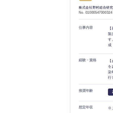
秋田県
管理
管理
電気・電子・半導体
株式会社野村総合研
宮城県
フリーワード
No. 01000547000324
SCM
SCM
素材・化学・金属
福島県
食品・化粧品・アパ
人事
人事
仕事内容
【
こだわり条件を
メディカル・ヘルス
製
マーケティング
す
マーケティング
金融
成
急募
営業
建設・不動産
営業
経験・資格
【
倉庫・運輸・物流
スタートアップ企業
サービス
サービス
を
小売・通販・外食
染
クリエイティブ
行
クリエイティブ
IT・通信
転勤なし
コンサルタント
WEBサービス
推奨年齢
コンサルタント
年間休日120日以上
コンサル・シンクタ
専門職
専門職
想定年収
※
広告・宣伝・印刷