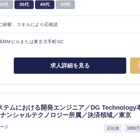
20代
30代
40代
50代
ご経験、スキルにより応相談
海外
浜MMビルまたは東京大手町GC
佐賀県
求人詳細を見る
熊本県
宮崎県
沖縄県
テムにおける開発エンジニア／DG Technolog
ィナンシャルテクノロジー所属／決済領域／東京
レージ
正社員
1000万