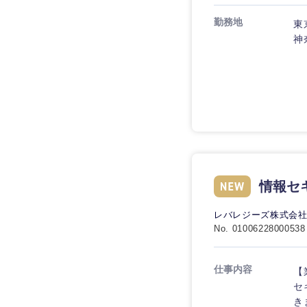
技術職（IT）、Webサービ
技術職（IT）、Webサ
マスメディア
勤務地
ービス・制作、ゲーム
東
技術職（モノづくり）
エンターテイメント
神
技術職（モノづくり）
法律・特許事務所・
金融専門職
人材・アウトソーシ
金融専門職
甲信越・北陸
メディカル
サービス
新潟県
メディカル
その他
不動産専門職
石川県
不動産専門職
建設・施工管理
山梨県
情報セ
建設・施工管理
事務職
レバレジーズ株式会
No. 01006228000538
事務職
その他
その他
仕事内容
【
セ
き