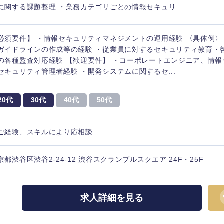
に関する課題整理 ・業務カテゴリごとの情報セキュリ...
必須要件】 ・情報セキュリティマネジメントの運用経験 〈具体例〉
ガイドラインの作成等の経験 ・従業員に対するセキュリティ教育・啓発
の各種監査対応経験 【歓迎要件】 ・コーポレートエンジニア、情
セキュリティ管理者経験 ・開発システムに関するセ...
20代
30代
40代
50代
ご経験、スキルにより応相談
京都渋谷区渋谷2-24-12 渋谷スクランブルスクエア 24F・25F
中国・四国地方
京都府
鳥取県
求人詳細を見る
兵庫県
岡山県
和歌山県
山口県