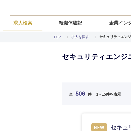
求人検索
転職体験記
企業イン
求人を探す
セキュリティエンジ
TOP
セキュリティエンジニ
ご希望の職種を
ご希望の職種を
ご希望の業界を
ご希望の勤務地
ご希望条件を入
506
全
件
1 - 15件を表示
希望年収
経営企画・事業企画
経営企画・事業企画
商社・卸
北海道・東北
エネルギー・資源・
経営ボード
経営ボード
北海道
推奨年齢
セキュ
自動車・機械・船舶