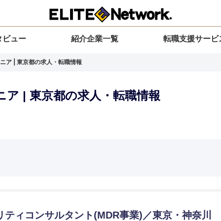
タビュー
紹介企業一覧
転職支援サービ
ニア | 東京都の求人・転職情報
ア | 東京都の求人・転職情報
選択してください
選択してください
選択してください
を選択してください
力ください
地方
すべての経営企画・事業企画
関東地方
環境
青森県
事業企画・事業開発
茨城県
20代
30代
40代
50代
リティコンサルタント(MDR事業)／東京・神奈川