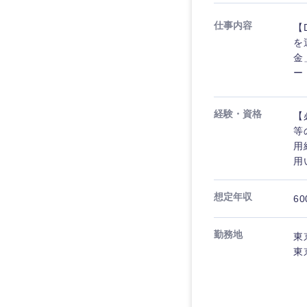
仕事内容
【
を
金
ー
経験・資格
【
等
用
用
想定年収
60
勤務地
東
東