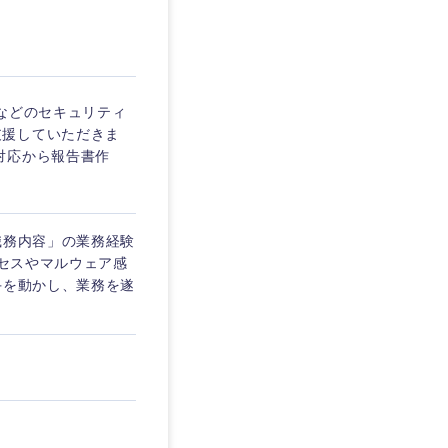
埼玉県
東京都
などのセキュリティ
支援していただきま
対応から報告書作
企業
職務内容」の業務経験
を活かす
クセスやマルウェア感
手を動かし、業務を遂
リモート
・家賃補助有