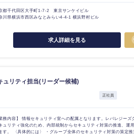
ス・制作、ゲーム
選択する
京都千代田区大手町1-7-2 東京サンケイビル
奈川県横浜市西区みなとみらい4-4-1 横浜野村ビル
監査法人
ング
求人詳細を見る
東海地方
富山県
岐阜県
福井県
愛知県
長野県
キュリティ担当(リーダー候補)
社
正社員
業務内容】 情報セキュリティ室への配属となります。レバレジーズ
キュリティ強化のため、内部統制からセキュリティ対策の推進、運
ます。 〈具体的には〉 ・グループ全体のセキュリティ対策の策定推