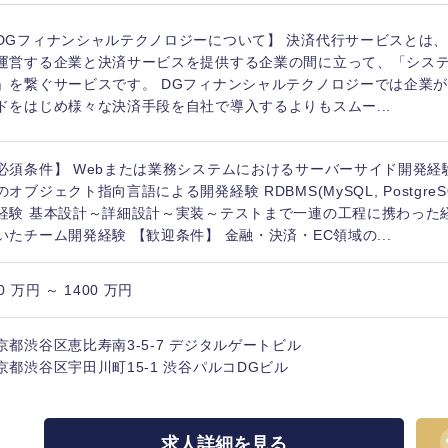
DGフィナンシャルテクノロジーについて】 決済代行サービスとは
運営する企業と決済サービスを提供する企業の間に立って、「シス
」を繋ぐサービスです。 DGフィナンシャルテクノロジーでは企業
ドをはじめ様々な決済手段を自社で導入するよりもスムー...
必須条件】 Webまたは業務システムにおけるサーバーサイド開発経験
のオブジェクト指向言語による開発経験 RDBMS(MySQL, PostgreSQL
経験 基本設計～詳細設計～実装～テストまで一連の工程に携わった経験
いたチーム開発経験 【歓迎条件】 金融・決済・EC領域の...
0 万円 ～ 1400 万円
京都渋谷区恵比寿南3-5-7 デジタルゲートビル
京都渋谷区宇田川町15-1 渋谷パルコDGビル
選択する
選択する
選択する
選択する
求人詳細を見る