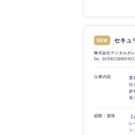
セキュリ
株式会社デジタルガ
No. 01000229000303
仕事内容
業
社
妙
長
経験・資格
【
レ
シ