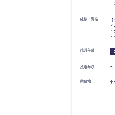
ィ
経験・資格
【
ィ
等
・
推奨年齢
想定年収
※
勤務地
東
近畿地方
滋賀県
大阪府
奈良県