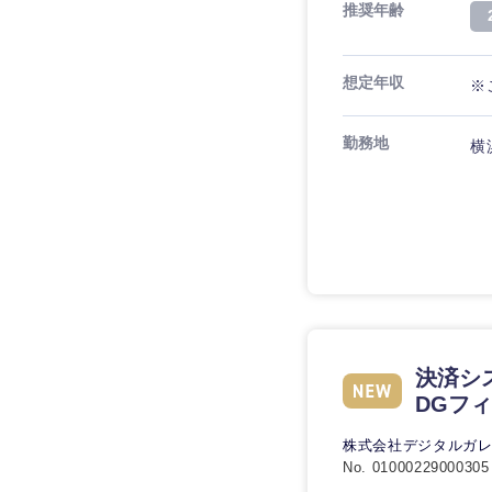
推奨年齢
想定年収
※
九州・沖縄
勤務地
横
福岡県
長崎県
大分県
鹿児島県
決済シス
DGフ
株式会社デジタルガ
No. 01000229000305