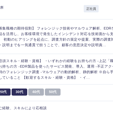
岩手県
事業管理
群馬県
究所
正社員
山形県
新規事業企画・立上げ
千葉県
M&A・事業投資
神奈川県
レル・消費財
募集職種の期待役割】 フォレンジック技術やマルウェア解析、EDR
経営企画
入力ください
ケア・ライフサイエンス
品を活用し、お客様環境で発生したインシデント対応を技術面から
政策渉外
。 初動のヒアリングを起点に、調査方針の策定や提案、実際の調査
・説明までを一気通貫で担うことで、顧客の意思決定や説明責...
第二新卒
上場
その他企画業務
必須スキル・経験・資格】 ・いずれかの経験をお持ちの方 -上記「
外資系企業
英語
お持ちの方 -EDR製品を使ったサービス開発、導入、運用 -不正ア
時のフォレンジック調査 -マルウェアの動的解析、静的解析 ※自ら
していること 【歓迎するスキル・経験・資格】 ・イ...
海外勤務あり
フル
20代
30代
40代
50代
完全週休2日制
社宅
ンク
ご経験、スキルにより応相談