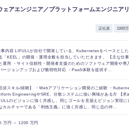
ウェアエンジニア／プラットフォームエンジニア
香川県
高知県
正社員
1000万
仕事内容 LIFULLが自社で開発している、Kubernetesをベースと
る「KEEL」の開発・運用全般を担当していただきます。 【主な仕事内
と運用 ・サイト信頼性・開発者支援のためのソフトウェア開発や導
バージョンアップおよび脆弱性対応 ・PaaS体験を提供す...
必須スキル/経験】 ・Webアプリケーション開発のご経験 ・Kuberne
latform EngineeringやSRE、分散システムに強い興味がある方 
IFULLのビジョンに強く共感し、同じゴールを見据えビジョン実現に
なカルチャーである「利他主義」に強く共感し、同じ志の仲...
0 万円 ～ 1200 万円