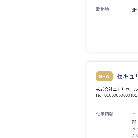
勤務地
北
九州・沖縄
福岡県
長崎県
セキュ
大分県
鹿児島県
株式会社ニトリホー
No. 01000060000181
仕事内容
ニ
部
ィ
ム