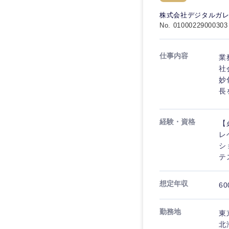
秋田県
管理
管理
電気・電子・半導体
株式会社デジタルガ
宮城県
フリーワード
No. 01000229000303
SCM
SCM
素材・化学・金属
福島県
食品・化粧品・アパ
人事
人事
仕事内容
業
こだわり条件を
メディカル・ヘルス
社
マーケティング
妙
マーケティング
金融
長
急募
営業
建設・不動産
営業
経験・資格
【
倉庫・運輸・物流
スタートアップ企業
サービス
サービス
レ
小売・通販・外食
シ
クリエイティブ
テ
クリエイティブ
IT・通信
転勤なし
コンサルタント
WEBサービス
想定年収
コンサルタント
60
年間休日120日以上
コンサル・シンクタ
専門職
専門職
勤務地
東
広告・宣伝・印刷
北