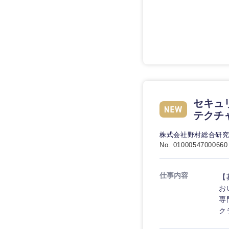
技術職（IT）、Webサービ
技術職（IT）、Webサ
マスメディア
ービス・制作、ゲーム
技術職（モノづくり）
エンターテイメント
技術職（モノづくり）
法律・特許事務所・
金融専門職
人材・アウトソーシ
金融専門職
甲信越・北陸
メディカル
サービス
新潟県
メディカル
セキュ
その他
不動産専門職
テクチ
石川県
不動産専門職
建設・施工管理
山梨県
株式会社野村総合研
No. 01000547000660
建設・施工管理
事務職
事務職
仕事内容
【
その他
お
専
その他
ク