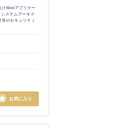
向けWebアプリケー
・システムアーキテ
可等のセキュリティ
お気に入り
島根県
広島県
徳島県