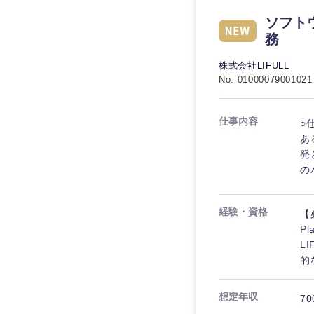
ソフト
務
株式会社LIFULL
No. 01000079001021
仕事内容
○
あ
発
の
経験・資格
【
P
L
的
想定年収
70