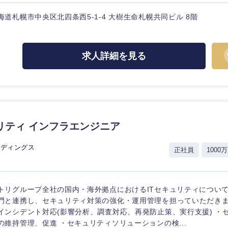
海道札幌市中央区北四条西5-1-4 大樹生命札幌共同ビル 8階
求人詳細を見る
海外
佐賀県
熊本県
リティ インフラエンジニア
宮崎県
沖縄県
ルディングス
正社員
1000万
トリグループ全社の国内・海外拠点におけるITセキュリティについ
門と連携し、セキュリティ対策の強化・運用管理を担っていただきま
インシデント対応(影響分析、調査対応、再発防止策、実行支援) ・
の維持管理、促進 ・セキュリティソリューションの検...