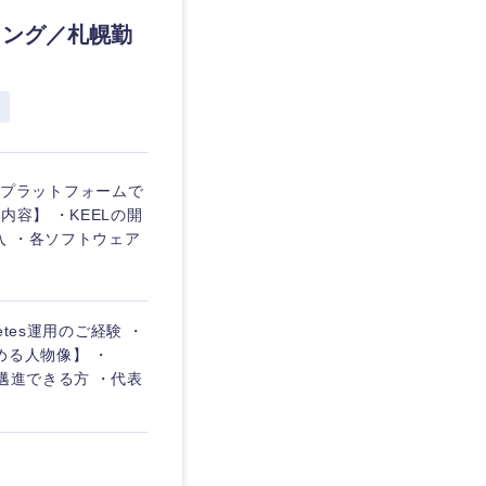
リング／札幌勤
愛媛県
したプラットフォームで
容】 ・KEELの開
入 ・各ソフトウェア
tes運用のご経験 ・
【求める人物像】 ・
邁進できる方 ・代表