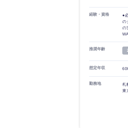
経験・資格
●
の
の
WA
推奨年齢
想定年収
60
勤務地
札
東