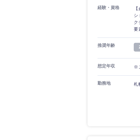
経験・資格
【
シ
ク
要
推奨年齢
想定年収
※
勤務地
札
近畿地方
滋賀県
大阪府
奈良県