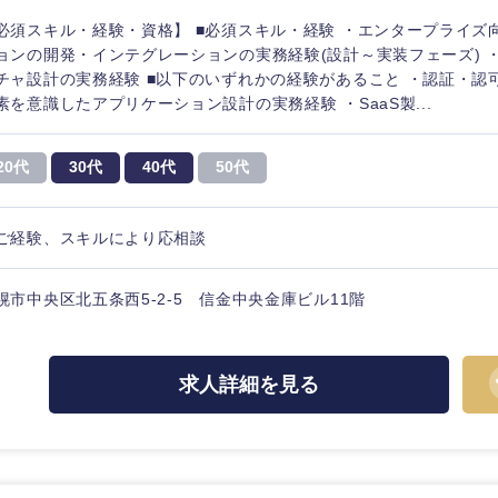
必須スキル・経験・資格】 ■必須スキル・経験 ・エンタープライズ
ョンの開発・インテグレーションの実務経験(設計～実装フェーズ) 
チャ設計の実務経験 ■以下のいずれかの経験があること ・認証・認
素を意識したアプリケーション設計の実務経験 ・SaaS製...
20代
30代
40代
50代
ご経験、スキルにより応相談
幌市中央区北五条西5-2-5 信金中央金庫ビル11階
中国・四国地方
求人詳細を見る
京都府
鳥取県
兵庫県
岡山県
和歌山県
山口県