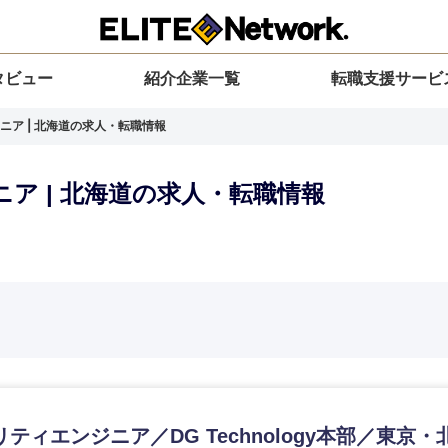
タビュー
紹介企業一覧
転職支援サービ
ニア | 北海道の求人・転職情報
ア | 北海道の求人・転職情報
選択してください
選択してください
選択してください
を選択してください
力ください
地方
すべての経営企画・事業企画
関東地方
環境
青森県
事業企画・事業開発
茨城県
20代
30代
40代
50代
ティエンジニア／DG Technology本部／東京・