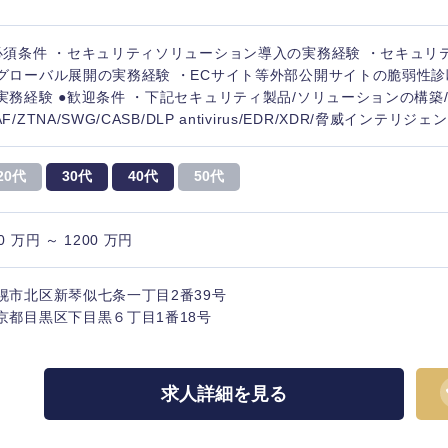
必須条件 ・セキュリティソリューション導入の実務経験 ・セキュリ
グローバル展開の実務経験 ・ECサイト等外部公開サイトの脆弱性診
実務経験 ●歓迎条件 ・下記セキュリティ製品/ソリューションの構築
F/ZTNA/SWG/CASB/DLP antivirus/EDR/XDR/脅威インテリジェン.
20代
30代
40代
50代
0 万円 ～ 1200 万円
幌市北区新琴似七条一丁目2番39号
京都目黒区下目黒６丁目1番18号
求人詳細を見る
選択する
選択する
選択する
選択する