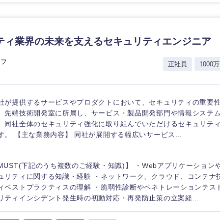
ティ業界の未来を支えるセキュリティエンジニア
ーフ
正社員
1000万
社が提供するサービスやプロダクトにおいて、セキュリティの重要
。先端技術開発室に所属し、サービス・製品開発部門や情報システ
、同社全体のセキュリティ強化に取り組んでいただけるセキュリテ
す。 【主な業務内容】 同社が展開する幅広いサービス...
MUST(下記のうち複数のご経験・知識)】 ・Webアプリケーショ
ュリティに関する知識・経験 ・ネットワーク、クラウド、コンテナ
ィベストプラクティスの理解 ・脆弱性診断やペネトレーションテス
リティインシデント発生時の初動対応・再発防止策の立案経...