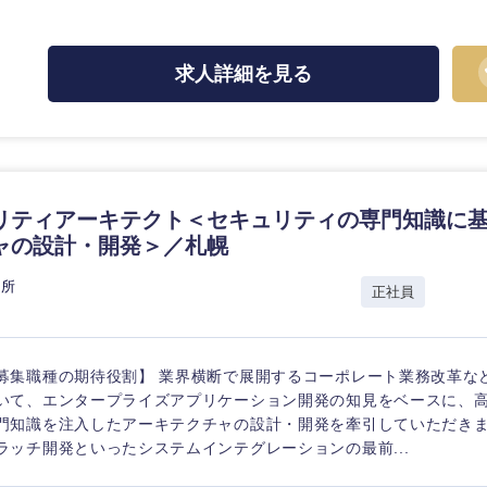
ス・制作、ゲーム
選択する
求人詳細を見る
監査法人
ング
東海地方
富山県
岐阜県
リティアーキテクト＜セキュリティの専門知識に
ャの設計・開発＞／札幌
福井県
愛知県
長野県
究所
正社員
募集職種の期待役割】 業界横断で展開するコーポレート業務改革な
いて、エンタープライズアプリケーション開発の知見をベースに、
門知識を注入したアーキテクチャの設計・開発を牽引していただきます
ラッチ開発といったシステムインテグレーションの最前...