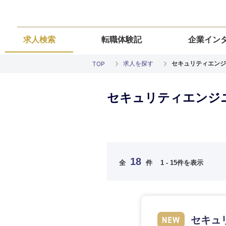
求人検索
転職体験記
企業イン
求人を探す
セキュリティエンジ
TOP
セキュリティエンジニ
ご希望の職種を
ご希望の職種を
ご希望の業界を
ご希望の勤務地
ご希望条件を入
18
全
件
1 - 15件を表示
希望年収
経営企画・事業企画
経営企画・事業企画
商社・卸
北海道・東北
エネルギー・資源・
経営ボード
経営ボード
北海道
推奨年齢
セキュリ
自動車・機械・船舶