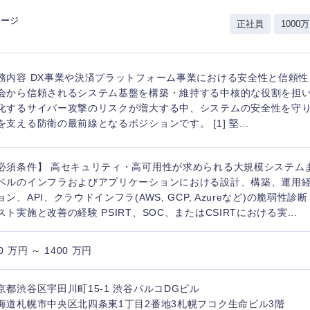
岩手県
事業管理
群馬県
レージ
正社員
1000万
山形県
新規事業企画・立上げ
千葉県
M&A・事業投資
神奈川県
レル・消費財
務内容 DX事業や決済プラットフォーム事業における安全性と信頼
経営企画
入力ください
ケア・ライフサイエンス
会から信頼されるシステム基盤を構築・維持する中核的な役割を担い
政策渉外
化するサイバー攻撃のリスクが増大する中、システムの安全性を守
を支える防衛の最前線となるポジションです。 [1] 堅...
第二新卒
上場
その他企画業務
必須条件】 高セキュリティ・高可用性が求められる大規模システム
外資系企業
英語
ベルのインフラおよびアプリケーションにおける設計、構築、運用経験
ョン、API、クラウドインフラ(AWS, GCP, Azureなど)の脆弱性
スト実施と改善の経験 PSIRT、SOC、またはCSIRTにおける実...
海外勤務あり
フル
0 万円 ～ 1400 万円
完全週休2日制
社宅
ンク
京都渋谷区宇田川町15-1 渋谷パルコDGビル
海道札幌市中央区北四条東1丁目2番地3札幌フコク生命ビル3階