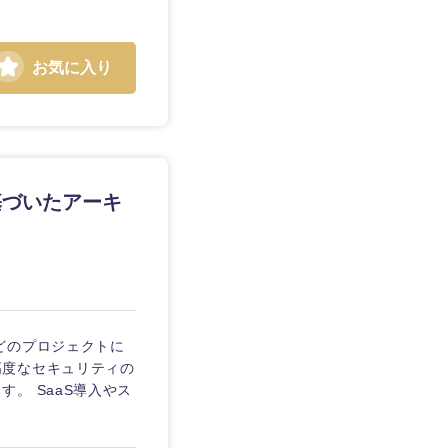
お気に入り
静岡県
基づいたアーキ
三重県
どのプロジェクトに
高度なセキュリティの
。 SaaS導入やス