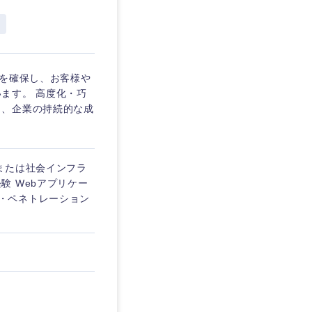
埼玉県
東京都
性を確保し、お客様や
ます。 高度化・巧
り、企業の持続的な成
企業
または社会インフラ
を活かす
 Webアプリケー
診断・ペネトレーション
リモート
・家賃補助有