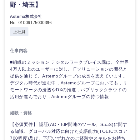
野・埼玉】
Astemo株式会社
No. 01006175000396
正社員
仕事内容
■組織のミッション デジタルワークプレイス課は、全世界
4万人以上のユーザーに対し、ITソリューションの開発と
提供を通じて、Astemoグループの成長を支えています。
デジタル時代が進む中，Astemoグループにおいても，リ
モートワークの浸透やDXの推進，パブリッククラウドの
活用が進んでおり，Astemoグループの持つ情報...
経験・資格
九州・沖縄
【必須要件】 認証(AD・IdP関連のツール、SaaS)に関す
る知識、グローバル対応に向けた英語能力(TOEICスコア
福岡県
佐賀県
700程度)及び、下記いずれかのご経験やスキルをお持ち