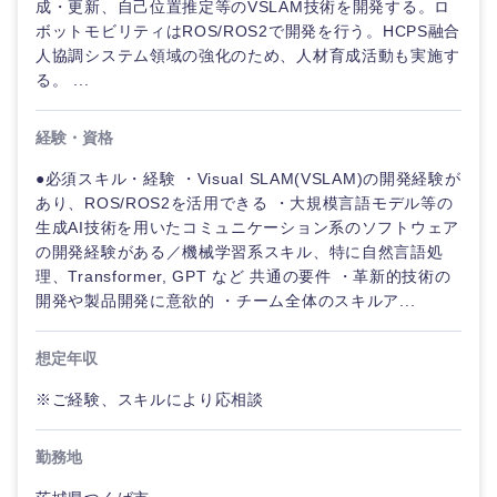
成・更新、自己位置推定等のVSLAM技術を開発する。ロ
ボットモビリティはROS/ROS2で開発を行う。HCPS融合
人協調システム領域の強化のため、人材育成活動も実施す
選択する
選択する
選択する
選択する
る。 ...
経験・資格
●必須スキル・経験 ・Visual SLAM(VSLAM)の開発経験が
あり、ROS/ROS2を活用できる ・大規模言語モデル等の
生成AI技術を用いたコミュニケーション系のソフトウェア
の開発経験がある／機械学習系スキル、特に自然言語処
理、Transformer, GPT など 共通の要件 ・革新的技術の
開発や製品開発に意欲的 ・チーム全体のスキルア...
想定年収
※ご経験、スキルにより応相談
勤務地