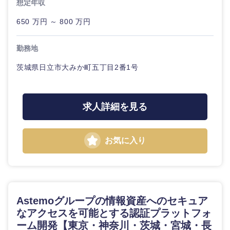
想定年収
650 万円 ～ 800 万円
勤務地
茨城県日立市大みか町五丁目2番1号
中国・四国地方
求人詳細を見る
鳥取県
島根県
お気に入り
岡山県
広島県
山口県
徳島県
香川県
愛媛県
Astemoグループの情報資産へのセキュア
なアクセスを可能とする認証プラットフォ
ーム開発【東京・神奈川・茨城・宮城・長
高知県