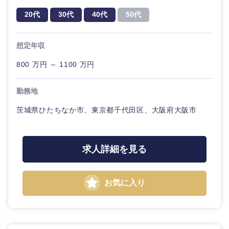
その他企画業務
金融
上場企業
サービス
業
20代
30代
40代
50代
コンサルタント
クリエイ
建設・不動産
外資系企業
英語を活かす
ティブ
専門職
想定年収
倉庫・運輸・物流
800 万円 ～ 1100 万円
転勤なし
海外勤務あり
コンサル
技術職（IT）、Webサービス・制作、
タント
ゲーム
勤務地
小売・通販・外食
年間休日120日以
フルリモート
関東地方
専門職
技術職（モノづくり）
上
茨城県ひたちなか市、東京都千代田区、大阪府大阪市
IT・通信
金融専門職
技
茨城県
栃木県
完全週休2日制
社宅・家賃補助有
術
職
求人詳細を見る
メディカル
（IT）、
WEBサービス
群馬県
埼玉県
Web
サ
不動産専門職
ー
お気に入り
千葉県
東京都
コンサル・シンクタンク
ビ
ス・
建設・施工管理
制
神奈川県
広告・宣伝・印刷
作、
ゲ