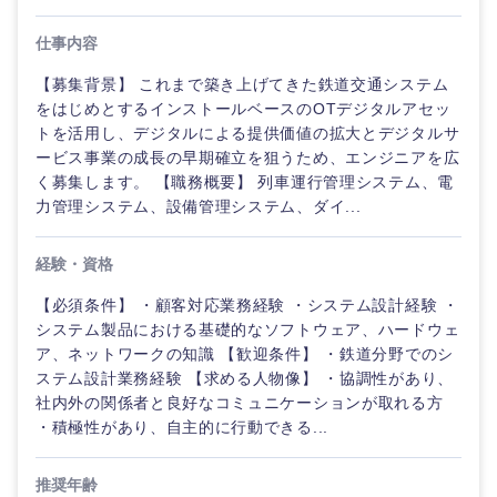
経営企
経営企画・事業企画
商社・卸
北海道・東北地方
仕事内容
画・事業
すべての経営企画・事業企
希望年収
企画
画
【募集背景】 これまで築き上げてきた鉄道交通システム
経営ボード
北海道
青森県
エネルギー・資源・環境
をはじめとするインストールベースのOTデジタルアセッ
20代
30代
経営ボー
トを活用し、デジタルによる提供価値の拡大とデジタルサ
事業企画・事業開発
管理
推奨年齢
ド
ービス事業の成長の早期確立を狙うため、エンジニアを広
秋田県
岩手県
自動車・機械・船舶
く募集します。 【職務概要】 列車運行管理システム、電
40代
50代
事業管理
SCM
力管理システム、設備管理システム、ダイ...
管理
宮城県
山形県
電気・電子・半導体
人事
新規事業企画・立上げ
SCM
経験・資格
福島県
素材・化学・金属
【必須条件】 ・顧客対応業務経験 ・システム設計経験 ・
フリーワード
マーケティング
M&A・事業投資
人事
システム製品における基礎的なソフトウェア、ハードウェ
ア、ネットワークの知識 【歓迎条件】 ・鉄道分野でのシ
営業
食品・化粧品・アパレル・消費財
マーケテ
こだわり条件を入力ください
経営企画
ステム設計業務経験 【求める人物像】 ・協調性があり、
ィング
社内外の関係者と良好なコミュニケーションが取れる方
サービス
・積極性があり、自主的に行動できる...
急募
第二新卒
メディカル・ヘルスケア・ライフサイエンス
政策渉外
営業
クリエイティブ
推奨年齢
スタートアップ企