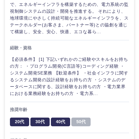
で、エネルギーインフラを構築するための、電力系統の監
視制御システムの設計・開発を推進する。 それにより、
地球環境にやさしく持続可能なエネルギーインフラを、ス
近畿地方
テークホルダー(お客さま、パートナー等)との協創を通じ
て構築し、安全、安心、快適、エコな暮ら...
滋賀県
京都府
経験・資格
大阪府
兵庫県
【必須条件】 [1] 下記いずれかのご経験やスキルをお持ち
の方： ・プログラム開発(C言語等)コーディング経験 ・
奈良県
和歌山県
システム開発SE業務 【歓迎条件】 ・社会インフラに関す
るシステム開発の設計経験をお持ちの方 ・システムのデ
ータベースに関する、設計経験をお持ちの方 ・電力業界
における業務経験をお持ちの方 ・電力系...
推奨年齢
20代
30代
40代
50代