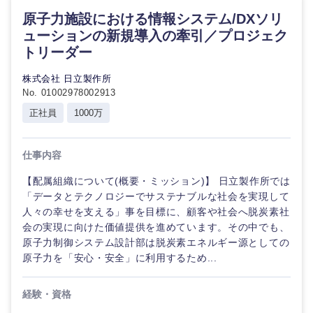
事務職
ー
原子力施設における情報システム/DXソリ
ム
マスメディア
ューションの新規導入の牽引／プロジェク
その他
トリーダー
技術職
エンターテイメント
（モノづ
株式会社 日立製作所
くり）
No. 01002978002913
法律・特許事務所・監査法人
正社員
1000万
金融専門
職
人材・アウトソーシング
仕事内容
メディカ
ル
【配属組織について(概要・ミッション)】 日立製作所では
サービス
「データとテクノロジーでサステナブルな社会を実現して
人々の幸せを支える」事を目標に、顧客や社会へ脱炭素社
不動産専
会の実現に向けた価値提供を進めています。その中でも、
門職
その他
原子力制御システム設計部は脱炭素エネルギー源としての
甲信越・北陸
原子力を「安心・安全」に利用するため...
建設・施
工管理
新潟県
富山県
経験・資格
事務職