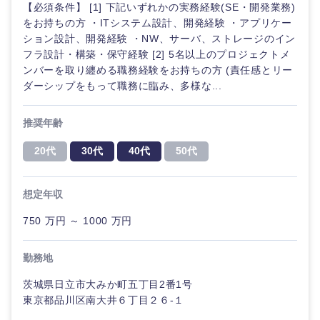
【必須条件】 [1] 下記いずれかの実務経験(SE・開発業務)
石川県
福井県
をお持ちの方 ・ITシステム設計、開発経験 ・アプリケー
その他
ション設計、開発経験 ・NW、サーバ、ストレージのイン
山梨県
長野県
フラ設計・構築・保守経験 [2] 5名以上のプロジェクトメ
ンバーを取り纏める職務経験をお持ちの方 (責任感とリー
ダーシップをもって職務に臨み、多様な...
推奨年齢
20代
30代
40代
50代
想定年収
750 万円 ～ 1000 万円
勤務地
茨城県日立市大みか町五丁目2番1号
東京都品川区南大井６丁目２６-１