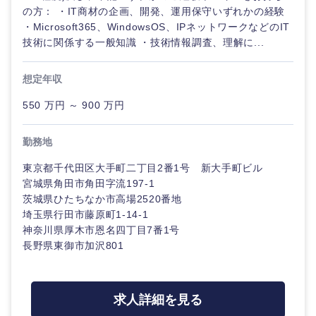
の方： ・IT商材の企画、開発、運用保守いずれかの経験
・Microsoft365、WindowsOS、IPネットワークなどのIT
長崎県
熊本県
技術に関係する一般知識 ・技術情報調査、理解に...
大分県
宮崎県
想定年収
550 万円 ～ 900 万円
鹿児島県
沖縄県
勤務地
東京都千代田区大手町二丁目2番1号 新大手町ビル
宮城県角田市角田字流197-1
茨城県ひたちなか市高場2520番地
埼玉県行田市藤原町1-14-1
神奈川県厚木市恩名四丁目7番1号
長野県東御市加沢801
求人詳細を見る