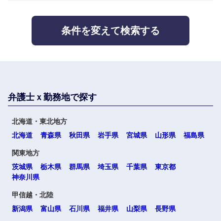
人材・アウトソーシング
滋賀県
京都府
門職
建設・施
大阪府
兵庫県
条件を変えて検索する
サービス
工管理
奈良県
和歌山県
その他
事務職
その他
中国・四国地方
弁護士ｘ勤務地で探す
鳥取県
島根県
北海道・東北地方
北海道
青森県
秋田県
岩手県
宮城県
山形県
福島県
岡山県
広島県
関東地方
茨城県
栃木県
群馬県
埼玉県
千葉県
東京都
山口県
徳島県
神奈川県
甲信越・北陸
香川県
愛媛県
新潟県
富山県
石川県
福井県
山梨県
長野県