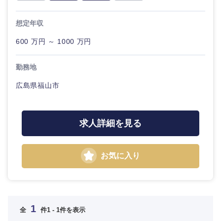
門
金融専門職
職
新潟県
富山県
IT・通信
完全週休2日制
社宅・家賃補助有
想定年収
メディカル
技術職
石川県
福井県
600 万円 ～ 1000 万円
（IT）、
WEBサービス
Webサー
不動産専門職
ビス・制
山梨県
長野県
勤務地
作、ゲー
コンサル・シンクタンク
ム
建設・施工管理
広島県福山市
東海地方
広告・宣伝・印刷
技術職
事務職
（モノづ
くり）
求人詳細を見る
岐阜県
静岡県
その他
マスメディア
金融専門
お気に入り
職
愛知県
三重県
エンターテイメント
メディカ
ル
法律・特許事務所・監査法人
近畿地方
1
全
件
1 - 1件を表示
不動産専