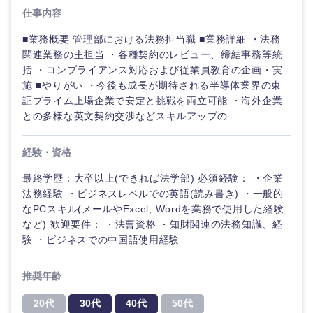
人事
新規事業企画・立上げ
仕事内容
SCM
福島県
■業務概要 管理部における法務担当職 ■業務詳細 ・法務
素材・化学・金属
フリーワード
マーケティング
M&A・事業投資
人事
関連業務の主担当 ・各種契約のレビュー、締結事務等統
括 ・コンプライアンス対応および従業員教育の企画・実
営業
関東地方
食品・化粧品・アパレル・消費財
マーケテ
施 ■やりがい ・今後も成長が期待される半導体業界の東
こだわり条件を入力ください
経営企画
ィング
証プライム上場企業で安定と挑戦を両立可能 ・海外企業
サービス
との多様な英文契約交渉などスキルアップの...
茨城県
栃木県
急募
第二新卒
メディカル・ヘルスケア・ライフサイエンス
政策渉外
営業
クリエイティブ
経験・資格
群馬県
埼玉県
スタートアップ企
その他企画業務
金融
上場企業
サービス
業
最終学歴：大卒以上(できれば法学部) 必須経験： ・企業
コンサルタント
法務経験 ・ビジネスレベルでの英語(読み書き) ・一般的
千葉県
東京都
クリエイ
建設・不動産
なPCスキル(メールやExcel, Wordを業務で使用した経験
外資系企業
英語を活かす
ティブ
専門職
など) 歓迎要件： ・法曹資格 ・知財関連の法務知識、経
神奈川県
験 ・ビジネスでの中国語使用経験
倉庫・運輸・物流
転勤なし
海外勤務あり
コンサル
技術職（IT）、Webサービス・制作、ゲーム
タント
推奨年齢
技術職（モノづくり）
甲信越・北陸
小売・通販・外食
年間休日120日以
フルリモート
専
20代
30代
40代
50代
上