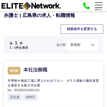
MENU
弁護士 | 広島県の求人・転職情報
検索条件を変更する
1
全
件
並び順
ご希望の職種を選択してください
ご希望の職種を選択してください
ご希望の業界を選択してください
ご希望の勤務地を選択してください
ご希望条件を入力ください
1 - 1件を表示
経営企
経営企画・事業企画
商社・卸
北海道・東北地方
画・事業
すべての経営企画・事業企
希望年収
本社法務職
企画
画
経営ボード
北海道
青森県
エネルギー・資源・環境
半導体や液晶工場に導入されるウエハ、ガラス基板の搬送装置
20代
30代
経営ボー
事業企画・事業開発
を製造する最大手企業
管理
推奨年齢
ド
秋田県
岩手県
No. 02009262000103
自動車・機械・船舶
40代
50代
正社員
1000万
事業管理
SCM
管理
宮城県
山形県
電気・電子・半導体