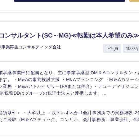
コンサルタント(SC～MG)≪転勤は本人希望のみ
系事業再生コンサルティング会社
正社員
1000万
業承継事業部に配属となり、主に事業承継型のM＆Aコンサルタント
ます。 ・M&Aの事前検討支援 ・M&Aプランニング ・M＆Aのソー
ン業務 ・M&Aアドバイザリー(FAまたは仲介) ・デューディリジェ
 ※税務DDはグループの税理士法人と連携します。...
必須条件＞ ・大卒以上 ・以下いずれか 1会計事務所での実務経験 
たご経験（M＆Aブティック、コンサル、会計事務所、事業会社、金
選択する
選択する
選択する
選択する
）