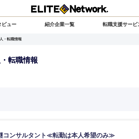
タビュー
紹介企業一覧
転職支援サービ
求人・転職情報
人・転職情報
選択してください
選択してください
選択してください
を選択してください
力ください
地方
すべての経営企画・事業企画
関東地方
環境
青森県
事業企画・事業開発
茨城県
20代
30代
40代
50代
継コンサルタント≪転勤は本人希望のみ≫