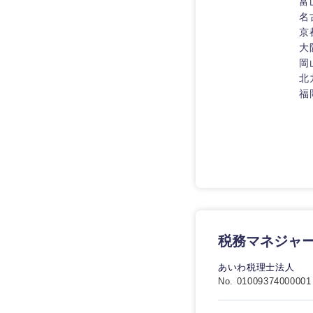
富
名
京
大
岡
北
福
税務マネジャ
あいわ税理士法人
No. 01009374000001