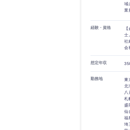
域
業
経験・資格
【
士
社
会
想定年収
35
勤務地
東
北
八
近畿地方
札
盛
滋賀県
仙
大阪府
福
埼
奈良県