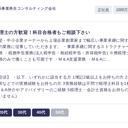
岩手県
事業管理
群馬県
系事業再生コンサルティング会社
正社員
1000万
山形県
新規事業企画・立上げ
千葉県
M&A・事業投資
神奈川県
レル・消費財
理士の方歓迎！科目合格者もご相談下さい
経営企画
入力ください
ケア・ライフサイエンス
堅・中小企業オーナーから上場企業創業家まで幅広い事業承継に関
政策渉外
の業務に従事していただきます。 ・事業承継に関するストラクチャ
第二新卒
上場
務 ・税務申告業務(法人税申告・相続税申告・所得税申告) ※携税
その他企画業務
務のみで働くことも可能です ・M＆A支援業務 ・M＆Aに...
外資系企業
英語
必須】 ・以下、いずれかに該当する方 1簿記2級以上をお持ちの方 
所などでの実務経験をお持ちの方 3実務経験は不問で税理士科目を1
M＆A仲介やアドバイザリーのご経験 5税理士・会計士資格をお持ち
海外勤務あり
フル
いません)
完全週休2日制
社宅
ンク
20代
30代
40代
50代