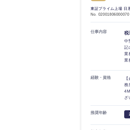
秋田県
管理
管理
電気・電子・半導体
東証プライム上場 日
宮城県
フリーワード
No. 02001806000070
SCM
SCM
素材・化学・金属
福島県
食品・化粧品・アパ
人事
人事
仕事内容
税
こだわり条件を
メディカル・ヘルス
中
マーケティング
マーケティング
記
金融
急募
業
営業
業
建設・不動産
営業
倉庫・運輸・物流
スタートアップ企業
サービス
サービス
経験・資格
【
小売・通販・外食
務
クリエイティブ
クリエイティブ
4
IT・通信
転勤なし
ざ
コンサルタント
WEBサービス
コンサルタント
推奨年齢
年間休日120日以上
コンサル・シンクタ
専門職
専門職
広告・宣伝・印刷