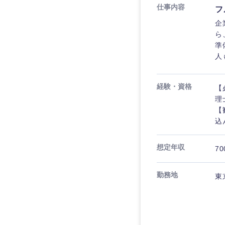
仕事内容
フ
企
ら
準
人
九州・沖縄
経験・資格
【
福岡県
理
長崎県
【
込
大分県
鹿児島県
想定年収
70
勤務地
東