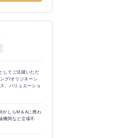
≫
としてご活躍いただ
シング/オリジネーシ
ンス、バリュエーショ
2何かしらM＆Aに携わ
融機関など立場不