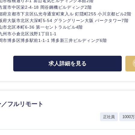
山市桜橋通り3-1 富山電気ビルディング本館2階
古屋市中区栄2-4-18 岡谷鋼機ビルディング2階
香川県
都府京都市下京区仏光寺通室町東入ル 釘隠町255 小川京都ビル2階
阪府大阪市北区大深町5-54 グラングリーン大阪 パークタワー7階
高知県
山市北区本町6-36 第一セントラルビル4階
九州市小倉北区浅野1丁目1-1
岡市博多区博多駅前1-1-1 博多新三井ビルディング6階
求人詳細を見る
ー／フルリモート
正社員
1000万