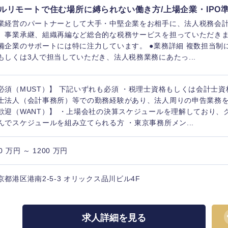
ルリモートで住む場所に縛られない働き方/上場企業・IPO
業経営のパートナーとして大手・中堅企業をお相手に、法人税務会
、事業承継、組織再編など総合的な税務サービスを担っていただきま
備企業のサポートには特に注力しています。 ●業務詳細 複数担当制
もしくは3人で担当していただき、法人税務業務にあたっ...
海外
必須（MUST）】 下記いずれも必須 ・税理士資格もしくは会計士資
佐賀県
士法人（会計事務所）等での勤務経験があり、法人周りの申告業務
熊本県
歓迎（WANT）】 ・上場会社の決算スケジュールを理解しており、
んでスケジュールを組み立てられる方 ・東京事務所メン...
宮崎県
沖縄県
0 万円 ～ 1200 万円
京都港区港南2-5-3 オリックス品川ビル4F
求人詳細を見る