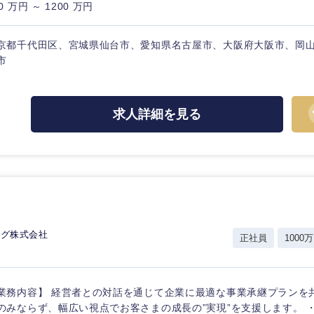
ス・制作、ゲーム
0 万円 ～ 1200 万円
ス・
選択する
京都千代田区、宮城県仙台市、愛知県名古屋市、大阪府大阪市、岡
市
監査法人
ング
東海地方
求人詳細を見る
富山県
岐阜県
福井県
愛知県
長野県
ング株式会社
正社員
1000万
業務内容】 経営者との対話を通じて企業に最適な事業承継プランを
のみならず、幅広い視点でお客さまの成長の”実現”を支援します。 