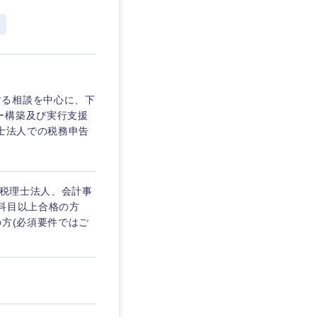
埼玉県
東京都
する相談を中心に、下
ー構築及び実行支援
企業
理士法人での税務申告
を活かす
2税理士法人、会計事
科目以上合格の方
の方(必須要件ではご
リモート
・家賃補助有