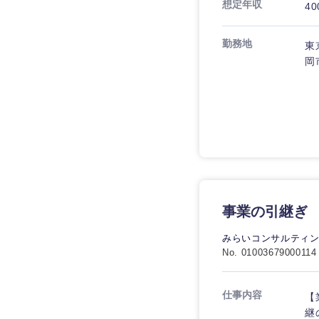
技術職（IT）、Webサービ
想定年収
40
技術職（IT）、Webサービ
マスメディア
制作、ゲーム
技術職（モノづくり）
エンターテイメント
勤務地
東
技術職（モノづくり）
岡
法律・特許事務所・
金融専門職
人材・アウトソーシ
金融専門職
甲信越・北陸
メディカル
サービス
新潟県
メディカル
その他
不動産専門職
石川県
不動産専門職
建設・施工管理
山梨県
建設・施工管理
事業の引継ぎ
事務職
みらいコンサルティ
事務職
その他
No. 01003679000114
その他
仕事内容
【
継