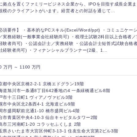
に拠点を置くファミリービジネス企業から、IPOを目指す成長企業
規模のクライアントがいます。経営者との対話を通じて...
必須要件】 ・基本的なPCスキル(Excel/Word/ppt) ・コミュニケ
／実務経験(一般事業会社経験尚可) ・税理士試験2科目以上合格者／
経験者尚可) ・公認会計士／実務経験 ・公認会計士短答式試験合格者
社経験者尚可) ・フィナンシャルプランナー(2級、1...
0 万円 ～ 1100 万円
京都中央区京橋2-2-1 京橋エドグラン19階
海道旭川市一条通8丁目642番地の4 一条緑橋通ビル8階
戸市十三日町1 ヴィアノヴァビル3階
中国・四国地方
幌市中央区北2条西4-1 北海道ビル9階
岡市盛岡駅前北通1-10 橋市盛岡ビル4階
京都府
鳥取県
台市青葉区中央4-10-3 仙台キャピタルタワー2階
兵庫県
岡山県
島市三河南町1-20 コラッセふくしま 2階
玉県さいたま市大宮区仲町3-13-1 住友生命大宮第2ビル3階
和歌山県
山口県