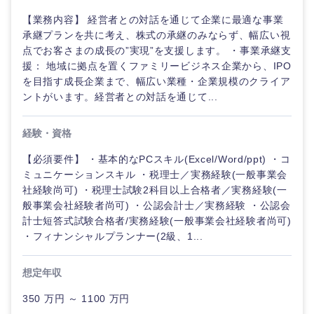
40代
50代
事業管理
SCM
【業務内容】 経営者との対話を通じて企業に最適な事業
管理
宮城県
山形県
承継プランを共に考え、株式の承継のみならず、幅広い視
電気・電子・半導体
点でお客さまの成長の”実現”を支援します。 ・事業承継支
人事
新規事業企画・立上げ
SCM
援： 地域に拠点を置くファミリービジネス企業から、IPO
福島県
を目指す成長企業まで、幅広い業種・企業規模のクライア
素材・化学・金属
フリーワード
マーケティング
M&A・事業投資
人事
ントがいます。経営者との対話を通じて...
営業
食品・化粧品・アパレル・消費財
マーケテ
こだわり条件を入力ください
経営企画
経験・資格
ィング
サービス
【必須要件】 ・基本的なPCスキル(Excel/Word/ppt) ・コ
急募
第二新卒
メディカル・ヘルスケア・ライフサイエンス
政策渉外
ミュニケーションスキル ・税理士／実務経験(一般事業会
営業
関東地方
社経験尚可) ・税理士試験2科目以上合格者／実務経験(一
クリエイティブ
スタートアップ企
般事業会社経験者尚可) ・公認会計士／実務経験 ・公認会
その他企画業務
金融
上場企業
サービス
業
計士短答式試験合格者/実務経験(一般事業会社経験者尚可)
茨城県
栃木県
コンサルタント
・フィナンシャルプランナー(2級、1...
クリエイ
建設・不動産
外資系企業
英語を活かす
群馬県
埼玉県
ティブ
専門職
想定年収
倉庫・運輸・物流
転勤なし
海外勤務あり
コンサル
千葉県
東京都
技術職（IT）、Webサービス・制作、ゲーム
350 万円 ～ 1100 万円
タント