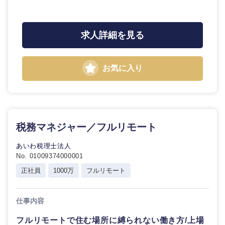
法律・特許事務所・監査法人
不動産専
人材・アウトソーシング
求人詳細を見る
東海地方
門職
建設・施
岐阜県
静岡県
サービス
お気に入り
工管理
愛知県
三重県
その他
事務職
その他
税務マネジャー／フルリモート
あいわ税理士法人
No. 01009374000001
近畿地方
正社員
1000万
フルリモート
滋賀県
京都府
仕事内容
フルリモートで住む場所に縛られない働き方/上場
大阪府
兵庫県