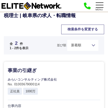
MENU
税理士 | 岐阜県の求人・転職情報
検索条件を変更する
2
全
件
並び順
1 - 2件を表示
ご希望の職種を選択してください
ご希望の職種を選択してください
ご希望の業界を選択してください
ご希望の勤務地を選択してください
ご希望条件を入力ください
事業の引継ぎ
経営企
経営企画・事業企画
商社・卸
北海道・東北地方
みらいコンサルティング株式会社
画・事業
すべての経営企画・事業企
希望年収
No. 01003679000114
企画
画
経営ボード
正社員
1000万
北海道
青森県
エネルギー・資源・環境
20代
30代
経営ボー
事業企画・事業開発
管理
推奨年齢
ド
秋田県
岩手県
仕事内容
自動車・機械・船舶