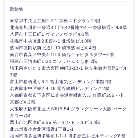
技術職（モノづくり）
勤務地
小売・通販・外食
年間休日120日以
神奈川県
フルリモート
専
上
門
東京都中央区京橋2-2-1 京橋エドグラン19階
金融専門職
職
北海道旭川市一条通8丁目642番地の4 一条緑橋通ビル8階
IT・通信
完全週休2日制
社宅・家賃補助有
八戸市十三日町1 ヴィアノヴァビル3階
メディカル
技術職
札幌市中央区北2条西4-1 北海道ビル9階
（IT）、
WEBサービス
盛岡市盛岡駅前北通1-10 橋市盛岡ビル4階
Webサー
仙台市青葉区中央4-10-3 仙台キャピタルタワー2階
不動産専門職
ビス・制
甲信越・北陸
福島市三河南町1-20 コラッセふくしま 2階
作、ゲー
コンサル・シンクタンク
埼玉県さいたま市大宮区仲町3-13-1 住友生命大宮第2ビル
ム
建設・施工管理
3階
新潟県
富山県
富山市桜橋通り3-1 富山電気ビルディング本館2階
広告・宣伝・印刷
技術職
事務職
名古屋市中区栄2-4-18 岡谷鋼機ビルディング2階
（モノづ
石川県
福井県
京都府京都市下京区仏光寺通室町東入ル 釘隠町255 小川
くり）
その他
京都ビル2階
マスメディア
大阪府大阪市北区大深町5-54 グラングリーン大阪 パーク
山梨県
長野県
金融専門
タワー7階
職
エンターテイメント
岡山市北区本町6-36 第一セントラルビル4階
北九州市小倉北区浅野1丁目1-1
メディカ
福岡市博多区博多駅前1-1-1 博多新三井ビルディング6階
ル