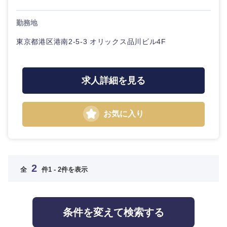
高知県
勤務地
東京都港区港南2-5-3 オリックス品川ビル4F
求人詳細を見る
九州・沖縄
お気に入り
福岡県
佐賀県
長崎県
熊本県
2
全
件
1 - 2件を表示
大分県
宮崎県
条件を変えて検索する
鹿児島県
沖縄県