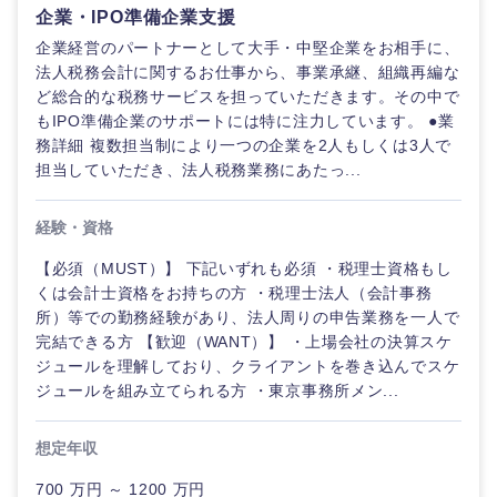
企業・IPO準備企業支援
企業経営のパートナーとして大手・中堅企業をお相手に、
奈良県
和歌山県
法人税務会計に関するお仕事から、事業承継、組織再編な
ど総合的な税務サービスを担っていただきます。その中で
もIPO準備企業のサポートには特に注力しています。 ●業
務詳細 複数担当制により一つの企業を2人もしくは3人で
担当していただき、法人税務業務にあたっ...
経験・資格
中国・四国地方
【必須（MUST）】 下記いずれも必須 ・税理士資格もし
くは会計士資格をお持ちの方 ・税理士法人（会計事務
鳥取県
島根県
所）等での勤務経験があり、法人周りの申告業務を一人で
完結できる方 【歓迎（WANT）】 ・上場会社の決算スケ
岡山県
広島県
ジュールを理解しており、クライアントを巻き込んでスケ
ジュールを組み立てられる方 ・東京事務所メン...
山口県
徳島県
想定年収
香川県
愛媛県
700 万円 ～ 1200 万円