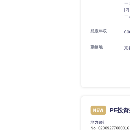
ー
[
ー
想定年収
60
勤務地
京
近畿地方
滋賀県
PE投
大阪府
地方銀行
No. 02009277000016
奈良県