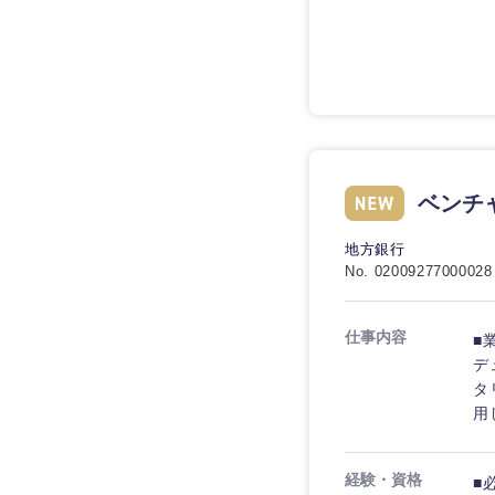
技術職（IT）、Webサービ
技術職（IT）、Webサービ
マスメディア
制作、ゲーム
技術職（モノづくり）
エンターテイメント
技術職（モノづくり）
法律・特許事務所・
金融専門職
人材・アウトソーシ
金融専門職
甲信越・北陸
メディカル
サービス
ベンチ
新潟県
メディカル
その他
不動産専門職
石川県
地方銀行
不動産専門職
No. 02009277000028
建設・施工管理
山梨県
建設・施工管理
事務職
仕事内容
■
デ
事務職
タ
その他
用
その他
経験・資格
■