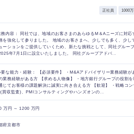
岩手県
事業管理
群馬県
正社員
1000万
山形県
新規事業企画・立上げ
千葉県
M&A・事業投資
神奈川県
レル・消費財
業務内容： 同社では、地域のお客さまのあらゆるM＆Aニーズに対応
経営企画
入力ください
ケア・ライフサイエンス
務を強化して参りました。 地域のお客さまへ、少しでも多く、少し
政策渉外
ューションをご提供していくため、新たな挑戦として、同社グルー
2025年7月1日に設立いたしました。 同社グループアドバ...
第二新卒
上場
その他企画業務
必要な能力・経験： 【必須要件】 ・M&Aアドバイザリー業務経験
外資系企業
英語
の業務経験がある方 【求める人物像】 ・地方銀行グループの役割を
通じてお客様の課題解決に誠実に向き合える方 【歓迎】 ・戦略コ
D(買収監査)、PMIコンサルティングやハンズオンの...
海外勤務あり
フル
0 万円 ～ 1200 万円
完全週休2日制
社宅
ンク
都府京都市