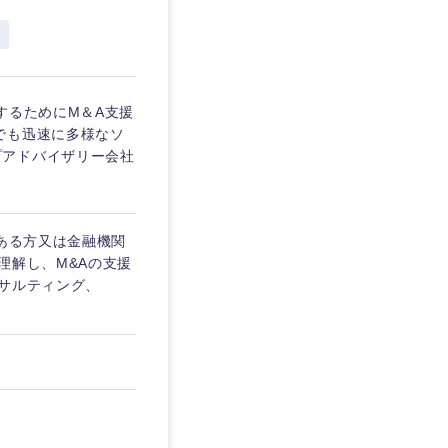
埼玉県
東京都
するためにM＆A支援
でも迅速に多様なソ
プアドバイザリー会社
企業
がある方又は金融機関
を活かす
理解し、M&Aの支援
ンサルティング、
リモート
・家賃補助有