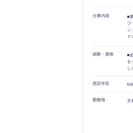
仕事内容
■
フ
シ
ド
経験・資格
■
を
し
想定年収
60
勤務地
京