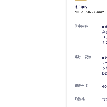
秋田県
管理
管理
電気・電子・半導体
地方銀行
宮城県
フリーワード
No. 02009277000030
SCM
SCM
素材・化学・金属
福島県
食品・化粧品・アパ
人事
人事
仕事内容
■
こだわり条件を
メディカル・ヘルス
業
マーケティング
リ
マーケティング
金融
を
急募
営業
建設・不動産
営業
経験・資格
■
倉庫・運輸・物流
スタートアップ企業
サービス
サービス
で
小売・通販・外食
を
クリエイティブ
D
クリエイティブ
IT・通信
転勤なし
コンサルタント
WEBサービス
想定年収
コンサルタント
60
年間休日120日以上
コンサル・シンクタ
専門職
専門職
勤務地
京
広告・宣伝・印刷