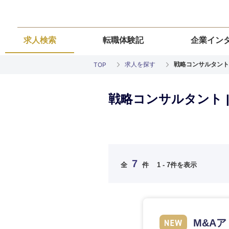
求人検索
転職体験記
企業イン
求人を探す
戦略コンサルタント
TOP
戦略コンサルタント 
ご希望の職種を
ご希望の職種を
ご希望の業界を
ご希望の勤務地
ご希望条件を入
7
全
件
1 - 7件を表示
希望年収
経営企画・事業企画
経営企画・事業企画
商社・卸
北海道・東北
エネルギー・資源・
経営ボード
経営ボード
北海道
推奨年齢
M&A
自動車・機械・船舶