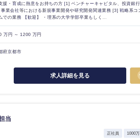
支援・育成に熱意をお持ちの方 [1] ベンチャーキャピタル、投資銀
2] 事業会社等における新規事業開発や研究開発関連業務 [3] 戦略系
ムでの業務 【歓迎】 ・理系の大学学部卒業もしく...
0 万円 ～ 1200 万円
都府京都市
求人詳細を見る
中国・四国地方
京都府
鳥取県
資担当
兵庫県
岡山県
正社員
1000万
和歌山県
山口県