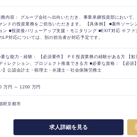
香川県
業務内容： グループ会社へ出向いただき、事業承継投資部において、
高知県
ァンドの投資業務をご担当いただきます。 【具体例】 ■案件ソーシン
ョン ■投資後バリューアップ支援・モニタリング ■EXIT対応 ※フ
のLP対応については、別の担当者が対応予定です。
必要な能力・経験： 【必須要件】 ＰＥ投資業務の経験がある方 【歓
ディレクション、プロジェクト推進できる方 ■必要な資格： 【必須
い】公認会計士・税理士・弁護士・社会保険労務士
0 万円 ～ 1200 万円
都府京都市
求人詳細を見る