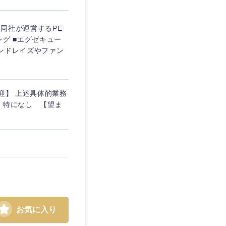
愛媛県
同社が運営するPE
グ ■エグゼキュー
ァンドレイズやファン
迎】 上述具体的業務
】特になし 【望ま
お気に入り