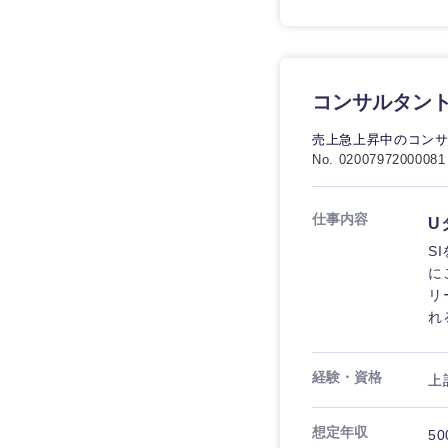
コンサルタント
九州・沖縄
売上急上昇中のコン
No. 02007972000081
福岡県
長崎県
仕事内容
U
S
大分県
に
鹿児島県
リ
れ
経験・資格
上
想定年収
50