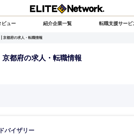
タビュー
紹介企業一覧
転職支援サービ
 | 京都府の求人・転職情報
| 京都府の求人・転職情報
選択してください
選択してください
選択してください
を選択してください
力ください
地方
すべての経営企画・事業企画
関東地方
環境
青森県
事業企画・事業開発
茨城県
20代
30代
40代
50代
アドバイザリー