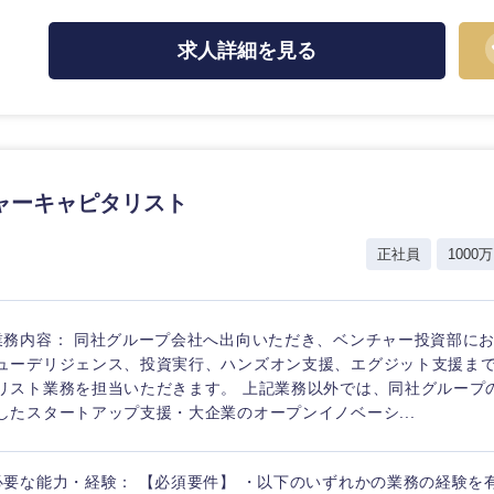
ス・制作、ゲーム
ス・
選択する
求人詳細を見る
監査法人
ング
東海地方
ャーキャピタリスト
富山県
岐阜県
福井県
愛知県
正社員
1000万
長野県
業務内容： 同社グループ会社へ出向いただき、ベンチャー投資部に
ューデリジェンス、投資実行、ハンズオン支援、エグジット支援ま
リスト業務を担当いただきます。 上記業務以外では、同社グループ
したスタートアップ支援・大企業のオープンイノベーシ...
必要な能力・経験： 【必須要件】 ・以下のいずれかの業務の経験を