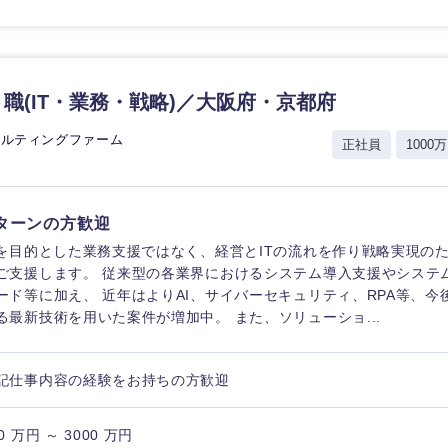
職(IT・業務・戦略)／大阪府・京都府
海外
サルティングファーム
正社員
1000万
佐賀県
熊本県
ターンの方歓迎
Iを目的とした業務支援ではなく、経営とITの流れを作り戦略実現のた
宮崎県
ご支援します。 従来型の各業界におけるシステム導入支援やシステ
沖縄県
ード等に加え、 近年はよりAI、サイバーセキュリティ、RPA等、
る最新技術を用いた案件が増加中。 また、ソリューショ...
記仕事内容の経験をお持ちの方歓迎
0 万円 ～ 3000 万円