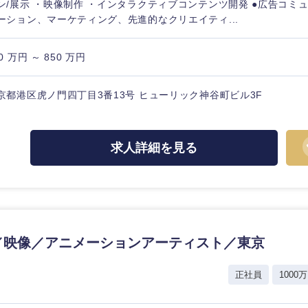
ン/展示 ・映像制作 ・インタラクティブコンテンツ開発 ●広告コミ
ーション、マーケティング、先進的なクリエイティ...
0 万円 ～ 850 万円
京都港区虎ノ門四丁目3番13号 ヒューリック神谷町ビル3F
求人詳細を見る
G／映像／アニメーションアーティスト／東京
選択する
選択する
選択する
選択する
正社員
1000万