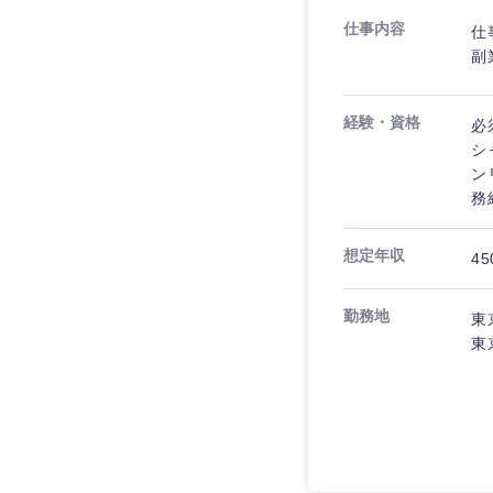
仕事内容
仕
副
経験・資格
必
シ
ン
務
想定年収
45
勤務地
東
東