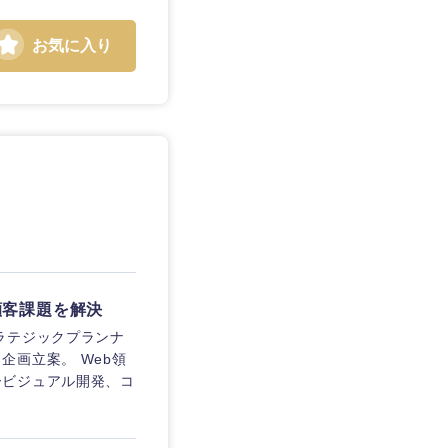
お気に入り
静岡県
三重県
顧客課題を解決
ラテジックプランナ
画立案。 Web領
ービジュアル開発、コ