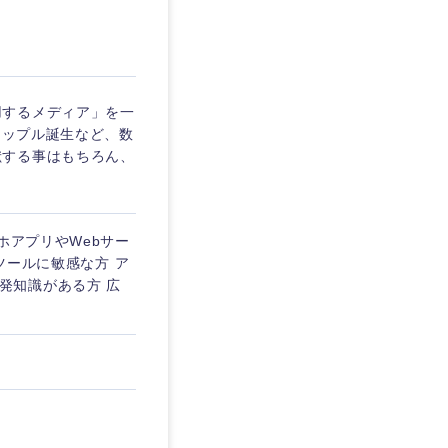
埼玉県
東京都
用するメディア」を一
タップル誕生など、数
献する事はもちろん、
企業
スマホアプリやWebサー
を活かす
ツールに敏感な方 ア
の開発知識がある方 広
リモート
・家賃補助有