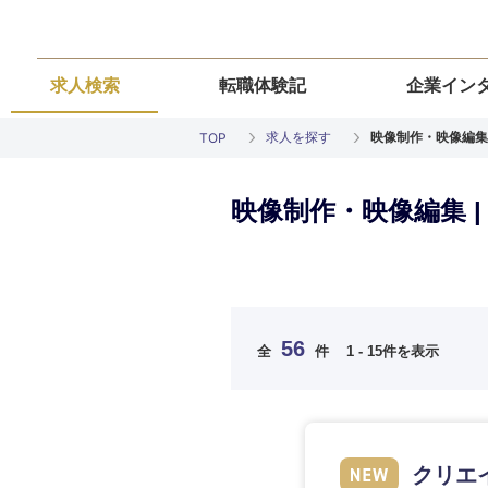
求人検索
転職体験記
企業イン
求人を探す
映像制作・映像編集
TOP
映像制作・映像編集 
ご希望の職種を
ご希望の職種を
ご希望の業界を
ご希望の勤務地
ご希望条件を入
56
全
件
1 - 15件を表示
希望年収
経営企画・事業企画
経営企画・事業企画
商社・卸
北海道・東北
エネルギー・資源・
経営ボード
経営ボード
北海道
推奨年齢
クリエ
自動車・機械・船舶