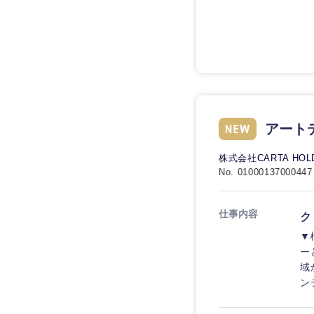
技術職（IT）、Webサービ
技術職（IT）、Webサービ
マスメディア
制作、ゲーム
技術職（モノづくり）
エンターテイメント
技術職（モノづくり）
法律・特許事務所・
金融専門職
人材・アウトソーシ
金融専門職
甲信越・北陸
メディカル
サービス
アート
新潟県
メディカル
その他
不動産専門職
石川県
株式会社CARTA HOL
不動産専門職
No. 01000137000447
建設・施工管理
山梨県
建設・施工管理
事務職
仕事内容
ク
▼
事務職
その他
ー
域
その他
ン