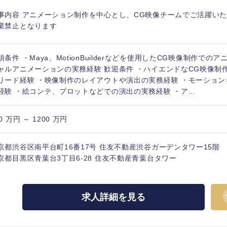
事内容 アニメーション制作を中心とし、CG映像チームでご活躍いた
業禁止となります
須条件 ・Maya、MotionBuilderなどを使用したCG映像制作で
ャルアニメーションの実務経験 歓迎条件 ・ハイエンドなCG映像制
リード経験 ・映像制作のレイアウトや演出の実務経験 ・モーショ
経験 ・絵コンテ、プロットなどでの演出の実務経験 ・ア...
0 万円 ～ 1200 万円
京都渋谷区南平台町16番17号 住友不動産渋谷ガーデンタワー15階
京都目黒区青葉台3丁目6-28 住友不動産青葉台タワー
求人詳細を見る