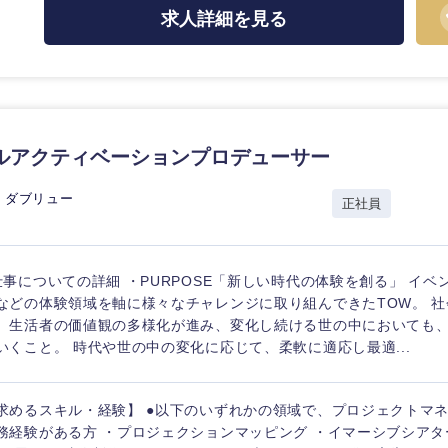
求人詳細を見る
海外
ルアクティベーションプロデューサー
佐賀県
・ダブリュー
正社員
熊本県
宮崎県
仕事についての詳細 ・PURPOSE「新しい時代の体験を創る」 イ
沖縄県
などの体験領域を軸に様々なチャレンジに取り組んできたTOW。 
、生活者の価値観の多様化が進み、変化し続ける世の中においても
いくこと。 時代や世の中の変化に応じて、柔軟に適応し最適...
求めるスキル・経験】 ●以下のいずれかの領域で、プロジェクトマ
務経験がある方 ・プロジェクションマッピング ・イマーシブシアタ