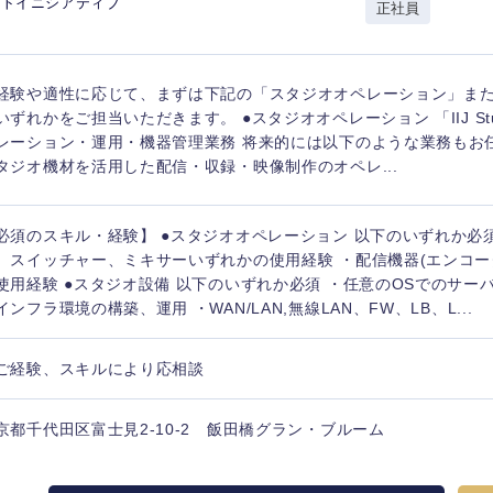
ットイニシアティブ
正社員
香川県
高知県
経験や適性に応じて、まずは下記の「スタジオオペレーション」ま
いずれかをご担当いただきます。 ●スタジオオペレーション 「IIJ Stud
レーション・運用・機器管理業務 将来的には以下のような業務もお
タジオ機材を活用した配信・収録・映像制作のオペレ...
必須のスキル・経験】 ●スタジオオペレーション 以下のいずれか必
、スイッチャー、ミキサーいずれかの使用経験 ・配信機器(エンコー
使用経験 ●スタジオ設備 以下のいずれか必須 ・任意のOSでのサーバ
インフラ環境の構築、運用 ・WAN/LAN,無線LAN、FW、LB、L...
ご経験、スキルにより応相談
京都千代田区富士見2-10-2 飯田橋グラン・ブルーム