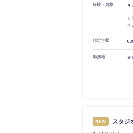
経験・資格
▼
・
リ
メ
想定年収
60
勤務地
東
近畿地方
滋賀県
大阪府
スタジ
奈良県