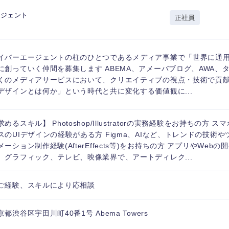
岩手県
事業管理
群馬県
ージェント
正社員
山形県
新規事業企画・立上げ
千葉県
M&A・事業投資
神奈川県
レル・消費財
イバーエージェントの柱のひとつであるメディア事業で「世界に通
経営企画
入力ください
ケア・ライフサイエンス
に創っていく仲間を募集します ABEMA、アメーバブログ、AWA、
政策渉外
くのメディアサービスにおいて、クリエイティブの視点・技術で貢
デザインとは何か」という時代と共に変化する価値観に...
第二新卒
上場
その他企画業務
求めるスキル】 Photoshop/Illustratorの実務経験をお持ちの方 
外資系企業
英語
スのUIデザインの経験がある方 Figma、AIなど、トレンドの技術や
メーション制作経験(AfterEffects等)をお持ちの方 アプリやWeb
、グラフィック、テレビ、映像業界で、アートディレク...
海外勤務あり
フル
ご経験、スキルにより応相談
完全週休2日制
社宅
ンク
京都渋谷区宇田川町40番1号 Abema Towers