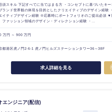
必須スキル 下記すべてに当てはまる方 ・コンセプトに基づいたキ
ブランド世界観の体現を目的としたクリエイティブのデザイン経験 
エイティブデザイン経験 ※応募時にポートフォリオのご提出必須 ▼
、ファッション領域のデザイン・ディレクション経験 ・...
0 万円 ～ 900 万円
京都港区虎ノ門2-6-1 虎ノ門ヒルズステーションタワー36～38F
求人詳細を見る
中国・四国地方
京都府
鳥取県
兵庫県
岡山県
オエンジニア(配信)
和歌山県
山口県