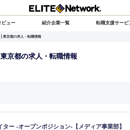
タビュー
紹介企業一覧
転職支援サービ
 | 東京都の求人・転職情報
| 東京都の求人・転職情報
選択してください
選択してください
選択してください
を選択してください
力ください
地方
すべての経営企画・事業企画
関東地方
環境
青森県
事業企画・事業開発
茨城県
20代
30代
40代
50代
イター -オープンポジション-【メディア事業部】