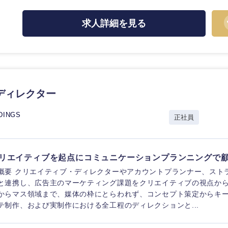
ス・制作、ゲーム
ス・
選択する
求人詳細を見る
監査法人
ング
東海地方
ディレクター
富山県
岐阜県
福井県
愛知県
DINGS
正社員
長野県
リエイティブを起点にコミュニケーションプランニングで
概要 クリエイティブ・ディレクターやアカウントプランナー、スト
と連携し、広告主のマーケティング課題をクリエイティブの視点から企
からマス領域まで、媒体の枠にとらわれず、コンセプト策定からキ
テ制作、および実制作における全工程のディレクションと...