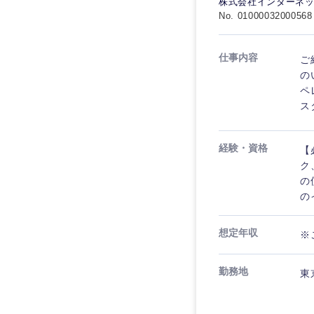
株式会社インターネ
No. 01000032000568
仕事内容
ご
の
ペ
ス
経験・資格
【
ク
の
の
想定年収
※
勤務地
東