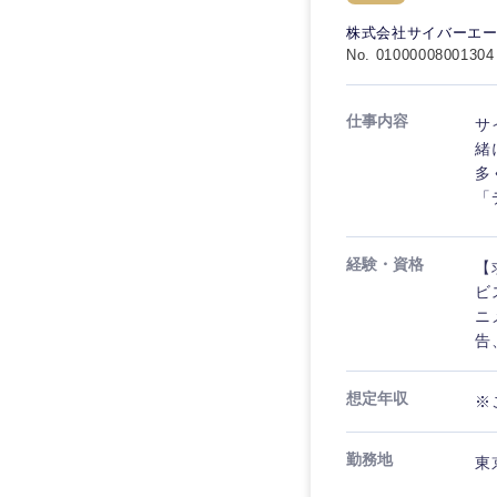
秋田県
管理
管理
電気・電子・半導体
株式会社サイバーエ
宮城県
フリーワード
No. 01000008001304
SCM
SCM
素材・化学・金属
福島県
食品・化粧品・アパ
人事
人事
仕事内容
サ
こだわり条件を
メディカル・ヘルス
緒
マーケティング
多
マーケティング
金融
「
急募
営業
建設・不動産
営業
経験・資格
【
倉庫・運輸・物流
スタートアップ企業
サービス
サービス
ビ
小売・通販・外食
ニ
クリエイティブ
告
クリエイティブ
IT・通信
転勤なし
コンサルタント
WEBサービス
想定年収
コンサルタント
※
年間休日120日以上
コンサル・シンクタ
専門職
専門職
勤務地
東
広告・宣伝・印刷