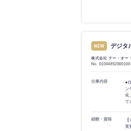
九州・沖縄
デジタ
福岡県
株式会社 テー・オー
長崎県
No. 01004852000100
大分県
仕事内容
●
鹿児島県
ン
化
て
経験・資格
【
実