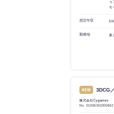
ョ
モ
想定年収
60
勤務地
東
3DC
株式会社Cygames
No. 01006363000842