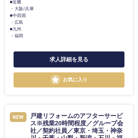
■近畿
ム
群馬県
埼玉県
・大阪/兵庫
広告・宣伝・印刷
事務職
■中四国
技術職
・広島
千葉県
東京都
（モノづ
■九州
くり）
その他
マスメディア
・福岡
神奈川県
金融専門
エンターテイメント
職
求人詳細を見る
メディカ
法律・特許事務所・監査法人
ル
お気に入り
人材・アウトソーシング
不動産専
門職
サービス
建設・施
戸建リフォームのアフターサービ
工管理
ス※残業20時間程度／グループ会
その他
社／契約社員／東京・埼玉・神奈
事務職