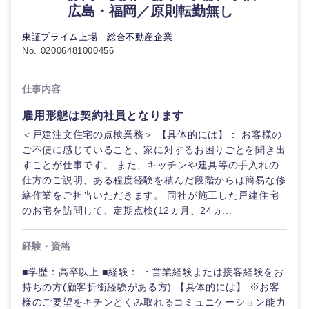
広島・福岡／原則転勤無し
ご希望の職種を選択してください
ご希望の職種を選択してください
ご希望の業界を選択してください
ご希望の勤務地を選択してください
ご希望条件を入力ください
東証プライム上場 総合不動産企業
No. 02006481000456
経営企
経営企画・事業企画
商社・卸
北海道・東北地方
画・事業
すべての経営企画・事業企
希望年収
仕事内容
企画
画
経営ボード
北海道
青森県
エネルギー・資源・環境
雇用形態は契約社員となります
20代
30代
経営ボー
事業企画・事業開発
＜戸建注文住宅の点検業務＞ 【具体的には】： お客様の
管理
推奨年齢
ド
秋田県
岩手県
ご不便に感じていること、家に対するお困りごとを聞き出
自動車・機械・船舶
すことが仕事です。 また、キッチンや建具等の手入れの
40代
50代
事業管理
SCM
管理
仕方のご説明、ある程度経験を積んだ段階からは簡易な修
宮城県
山形県
電気・電子・半導体
繕作業をご担当いただきます。 同社が施工した戸建住宅
人事
新規事業企画・立上げ
SCM
のお宅を訪問して、定期点検(12ヵ月、24ヵ...
福島県
素材・化学・金属
フリーワード
マーケティング
M&A・事業投資
人事
経験・資格
■学歴：高卒以上 ■経験： ・営業経験または接客経験をお
営業
食品・化粧品・アパレル・消費財
マーケテ
こだわり条件を入力ください
経営企画
持ちの方(顧客折衝経験がある方) 【具体的には】 ※お客
ィング
様のご要望をキチンとくみ取れるコミュニケーション能力
サービス