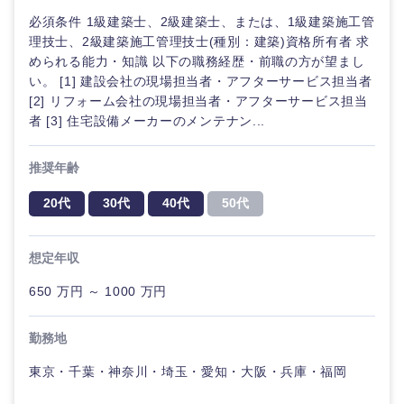
必須条件 1級建築士、2級建築士、または、1級建築施工管
理技士、2級建築施工管理技士(種別：建築)資格所有者 求
められる能力・知識 以下の職務経歴・前職の方が望まし
い。 [1] 建設会社の現場担当者・アフターサービス担当者
[2] リフォーム会社の現場担当者・アフターサービス担当
者 [3] 住宅設備メーカーのメンテナン...
九州・沖縄
推奨年齢
福岡県
佐賀県
20代
30代
40代
50代
長崎県
熊本県
想定年収
大分県
宮崎県
650 万円 ～ 1000 万円
鹿児島県
沖縄県
勤務地
東京・千葉・神奈川・埼玉・愛知・大阪・兵庫・福岡