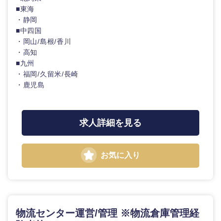
■東海
愛知県
三重県
・静岡
■中四国
・岡山/島根/香川
・高知
■九州
・福岡/久留米/長崎
・鹿児島
求人詳細を見る
お気に入り
物流センター運営/管理 ※物流倉庫管理経