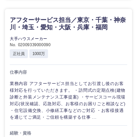
香川県
愛媛県
アフターサービス担当／東京・千葉・神奈
川・埼玉・愛知・大阪・兵庫・福岡
高知県
大手ハウスメーカー
No. 02009339000090
正社員
1000万
仕事内容
業務内容 アフターサービス担当としてお引渡し後のお客
様対応を行っていただきます。 ・訪問式の定期点検(建物
診断と外装メンテナンス工事提案) ・サービスコール現場
対応(状況確認、応急対応、お客様のお困りごと相談など)
・住宅設備交換、小修繕工事などのご対応 ・お客様接遇
を通じてご満足・ご信頼を構築する仕事 ...
経験・資格