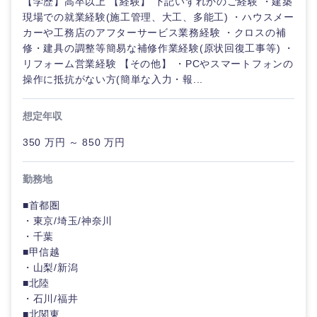
【学歴】高卒以上 【経験】 下記いずれかのご経験 ・建築
現場での就業経験(施工管理、大工、多能工) ・ハウスメー
カーや工務店のアフターサービス業務経験 ・クロスの補
修・建具の調整等簡易な補修作業経験(原状回復工事等) ・
リフォーム営業経験 【その他】 ・PCやスマートフォンの
操作に抵抗がない方(簡単な入力・報...
想定年収
350 万円 ～ 850 万円
勤務地
■首都圏
・東京/埼玉/神奈川
・千葉
■甲信越
東海地方
・山梨/新潟
■北陸
・石川/福井
岐阜県
静岡県
■北関東