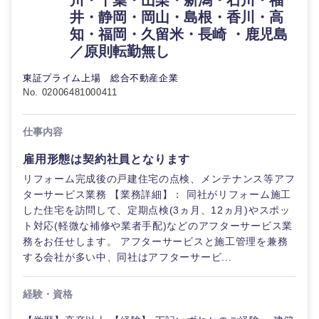
川・千葉・山梨・新潟・石川・福
井・静岡・岡山・島根・香川・高
その他
知・福岡・久留米・長崎 ・鹿児島
／原則転勤無し
東証プライム上場 総合不動産企業
No. 02006481000411
甲信越・北陸
仕事内容
雇用形態は契約社員となります
新潟県
富山県
リフォーム完成後の戸建住宅の点検、メンテナンス等アフ
ターサービス業務 【業務詳細】： 同社がリフォーム施工
石川県
福井県
した住宅を訪問して、定期点検(3ヵ月、12ヵ月)やスポッ
ト対応(軽微な補修や業者手配)などのアフターサービス業
山梨県
長野県
務をお任せします。 アフターサービスと施工管理を兼務
する会社が多い中、同社はアフターサービ...
経験・資格