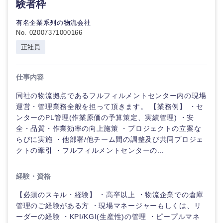
験者枠
有名企業系列の物流会社
No. 02007371000166
近畿地方
正社員
滋賀県
京都府
仕事内容
大阪府
兵庫県
同社の物流拠点であるフルフィルメントセンター内の現場
運営・管理業務全般を担って頂きます。 【業務例】 ・セ
ンターのPL管理(作業原価の予算策定、実績管理) ・安
奈良県
和歌山県
全・品質・作業効率の向上施策 ・プロジェクトの立案な
らびに実施 ・他部署/他チーム間の調整及び共同プロジェ
クトの牽引 ・フルフィルメントセンターの...
経験・資格
【必須のスキル・経験】 ・高卒以上 ・物流企業での倉庫
管理のご経験がある方 ・現場マネージャーもしくは、リ
ーダーの経験 ・KPI/KGI(生産性)の管理 ・ピープルマネ