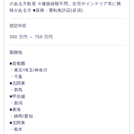
急募
第二新卒
メディカル・ヘルスケア・ライフサイエンス
のある方歓迎 ※建築経験不問。住宅やインテリア等に興
政策渉外
営業
味がある方 ■資格：運転免許証(必須)
クリエイティブ
スタートアップ企
その他企画業務
金融
上場企業
サ
業
想定年収
ー
コンサルタント
ビ
350 万円 ～ 750 万円
ス
建設・不動産
外資系企業
英語を活かす
専門職
勤務地
クリエイ
倉庫・運輸・物流
転勤なし
海外勤務あり
技術職（IT）、Webサービス・制作、ゲーム
ティブ
■首都圏
・東京/埼玉/神奈川
技術職（モノづくり）
コンサル
小売・通販・外食
年間休日120日以
・千葉
フルリモート
タント
上
■北関東
金融専門職
・群馬
IT・通信
専門職
■甲信越
完全週休2日制
社宅・家賃補助有
・新潟
メディカル
関東地方
■東海
技術職
WEBサービス
（IT）、
・静岡/愛知
不動産専門職
Webサー
■北関東
茨城県
栃木県
ビス・制
コンサル・シンクタンク
・栃木
作、ゲー
建設・施工管理