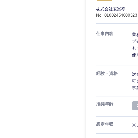
秋田県
管理
管理
電気・電子・半導体
株式会社安楽亭
宮城県
フリーワード
No. 01002454000323
SCM
SCM
素材・化学・金属
福島県
食品・化粧品・アパ
人事
人事
仕事内容
業
こだわり条件を
メディカル・ヘルス
プ
マーケティング
も
マーケティング
金融
使
急募
営業
建設・不動産
営業
経験・資格
対
倉庫・運輸・物流
スタートアップ企業
サービス
サービス
可
小売・通販・外食
事
クリエイティブ
クリエイティブ
IT・通信
転勤なし
推奨年齢
コンサルタント
WEBサービス
コンサルタント
年間休日120日以上
コンサル・シンクタ
専門職
想定年収
※
専門職
広告・宣伝・印刷