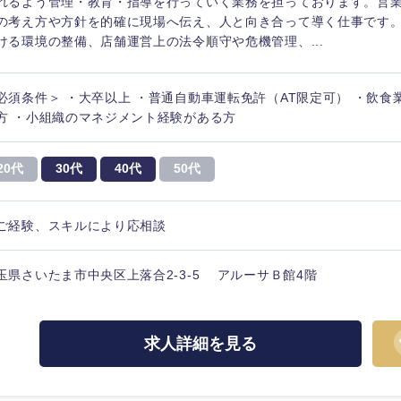
れるよう管理・教育・指導を行っていく業務を担っております。営
の考え方や方針を的確に現場へ伝え、人と向き合って導く仕事です
ける環境の整備、店舗運営上の法令順守や危機管理、...
必須条件＞ ・大卒以上 ・普通自動車運転免許（AT限定可） ・飲食
方 ・小組織のマネジメント経験がある方
20代
30代
40代
50代
ご経験、スキルにより応相談
玉県さいたま市中央区上落合2-3-5 アルーサＢ館4階
求人詳細を見る
選択する
選択する
選択する
選択する