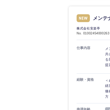
メンテ
株式会社安楽亭
No. 01002454000263
仕事内容
メ
共
る
提
経験・資格
＜
繕
修
方
推奨年齢