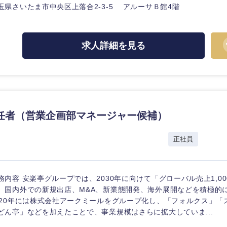
ス・制作、ゲーム
玉県さいたま市中央区上落合2-3-5 アルーサＢ館4階
ス・
選択する
求人詳細を見る
監査法人
ング
東海地方
富山県
岐阜県
福井県
愛知県
任者（営業企画部マネージャー候補）
長野県
正社員
務内容 安楽亭グループでは、2030年に向けて「グローバル売上1,0
、国内外での新規出店、M&A、新業態開発、海外展開などを積極的
020年には株式会社アークミールをグループ化し、「フォルクス」「
どん亭」などを加えたことで、事業規模はさらに拡大していま...