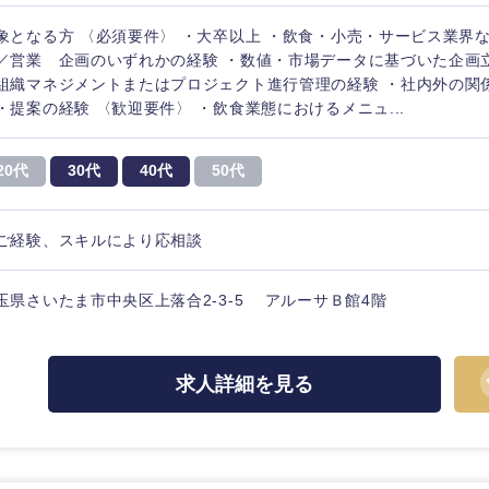
象となる方 〈必須要件〉 ・大卒以上 ・飲食・小売・サービス業界
／営業 企画のいずれかの経験 ・数値・市場データに基づいた企画
組織マネジメントまたはプロジェクト進行管理の経験 ・社内外の関
・提案の経験 〈歓迎要件〉 ・飲食業態におけるメニュ...
20代
30代
40代
50代
ご経験、スキルにより応相談
玉県さいたま市中央区上落合2-3-5 アルーサＢ館4階
中国・四国地方
求人詳細を見る
京都府
鳥取県
兵庫県
岡山県
和歌山県
山口県