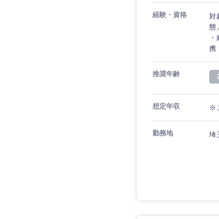
経験・資格
対
態
・
携
推奨年齢
想定年収
※
勤務地
埼
近畿地方
滋賀県
大阪府
奈良県