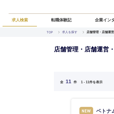
求人検索
転職体験記
企業イン
求人を探す
店舗管理・店舗運営
TOP
店舗管理・店舗運営・
ご希望の職種を
ご希望の職種を
ご希望の業界を
ご希望の勤務地
ご希望条件を入
11
全
件
1 - 11件を表示
希望年収
経営企画・事業企画
経営企画・事業企画
商社・卸
北海道・東北
エネルギー・資源・
経営ボード
経営ボード
北海道
推奨年齢
ベトナ
自動車・機械・船舶