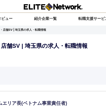
タビュー
紹介企業一覧
転職支援サービ
・店舗SV | 埼玉県の求人・転職情報
店舗SV | 埼玉県の求人・転職情報
選択してください
選択してください
選択してください
を選択してください
力ください
地方
すべての経営企画・事業企画
関東地方
環境
青森県
事業企画・事業開発
茨城県
20代
30代
40代
50代
ムエリア長(ベトナム事業責任者)