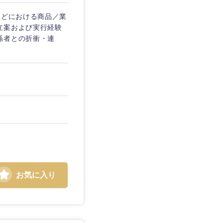
などにおける商品／業
立案および実行経験
係者との折衝・連
お気に入り
島根県
広島県
徳島県