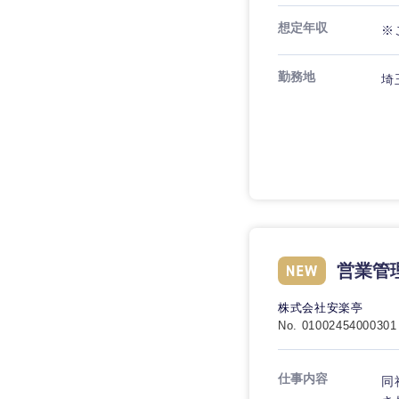
想定年収
※
勤務地
埼
九州・沖縄
福岡県
長崎県
大分県
鹿児島県
営業管
株式会社安楽亭
No. 01002454000301
仕事内容
同