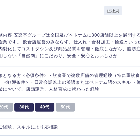
岩手県
事業管理
群馬県
正社員
山形県
新規事業企画・立上げ
千葉県
M&A・事業投資
神奈川県
レル・消費財
務内容 安楽亭グループは全国及びベトナムに300店舗以上を展開す
経営企画
入力ください
ケア・ライフサイエンス
企業です。 飲食店運営のみならず、仕入れ・食材加工・輸送といっ
政策渉外
内製化してコストダウン及び商品品質を管理・徹底しながら、脂肪
用しない「自然肉」にこだわり、安全・安心とおいしさが...
第二新卒
上場
その他企画業務
象となる方 <必須条件> ・飲食業で複数店舗の管理経験（特に重飲
外資系企業
英語
） <歓迎条件> ・日常会話以上の英語またはベトナム語のスキル ・
業において、店舗運営、人材育成に携わった経験
海外勤務あり
フル
20代
30代
40代
50代
完全週休2日制
社宅
ンク
ご経験、スキルにより応相談