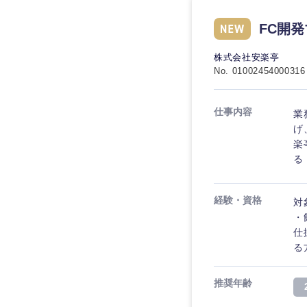
FC開
株式会社安楽亭
No. 01002454000316
仕事内容
業
げ
楽
る
経験・資格
対
・
仕
る
推奨年齢