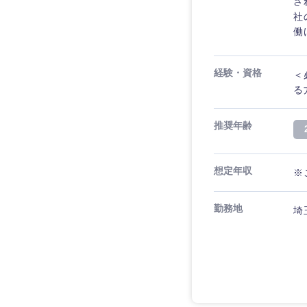
さ
社
働
経験・資格
＜
る
推奨年齢
想定年収
※
勤務地
埼