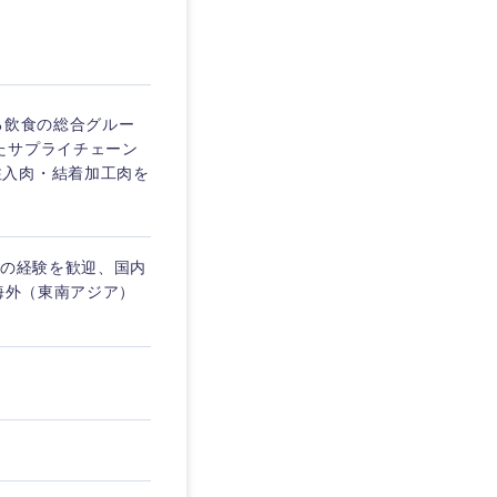
埼玉県
東京都
る飲食の総合グルー
たサプライチェーン
注入肉・結着加工肉を
企業
食の経験を歓迎、国内
を活かす
海外（東南アジア）
リモート
・家賃補助有