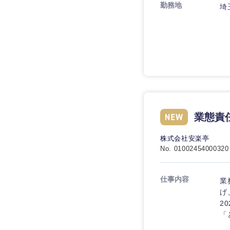
技術職（IT）、Webサービ
勤務地
埼
技術職（IT）、Webサービ
マスメディア
制作、ゲーム
技術職（モノづくり）
エンターテイメント
技術職（モノづくり）
法律・特許事務所・
金融専門職
人材・アウトソーシ
金融専門職
甲信越・北陸
メディカル
サービス
新潟県
メディカル
その他
不動産専門職
石川県
業態責
不動産専門職
建設・施工管理
山梨県
株式会社安楽亭
建設・施工管理
No. 01002454000320
事務職
事務職
仕事内容
業
その他
げ
その他
2
「