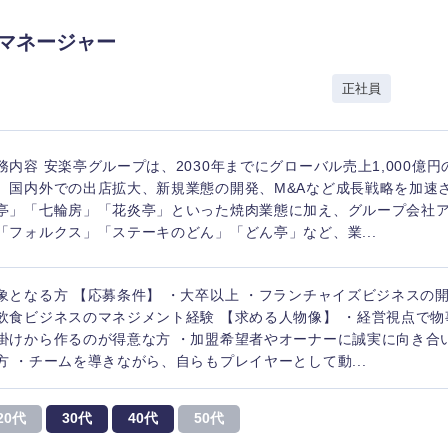
香川県
発マネージャー
高知県
正社員
務内容 安楽亭グループは、2030年までにグローバル売上1,000億
、国内外での出店拡大、新規業態の開発、M&Aなど成長戦略を加速さ
亭」「七輪房」「花炎亭」といった焼肉業態に加え、グループ会社
「フォルクス」「ステーキのどん」「どん亭」など、業...
象となる方 【応募条件】 ・大卒以上 ・フランチャイズビジネスの
飲食ビジネスのマネジメント経験 【求める人物像】 ・経営視点で
掛けから作るのが得意な方 ・加盟希望者やオーナーに誠実に向き合
方 ・チームを導きながら、自らもプレイヤーとして動...
20代
30代
40代
50代