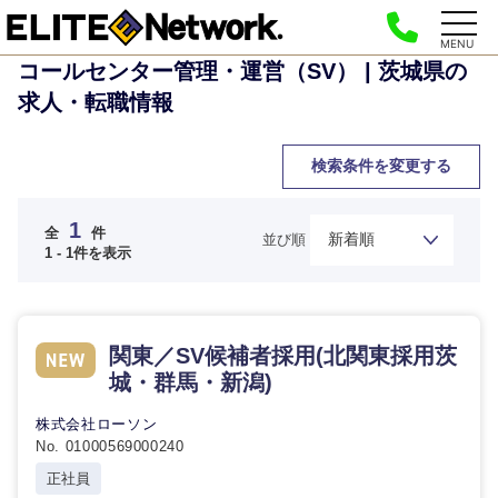
MENU
コールセンター管理・運営（SV） | 茨城県の
求人・転職情報
検索条件を変更する
ご希望の職種を選択してください
ご希望の職種を選択してください
ご希望の業界を選択してください
ご希望の勤務地を選択してください
ご希望条件を入力ください
1
全
件
並び順
1 - 1件を表示
経営企
経営企画・事業企画
商社・卸
北海道・東北地方
画・事業
すべての経営企画・事業企
希望年収
企画
画
経営ボード
関東／SV候補者採用(北関東採用茨
北海道
青森県
エネルギー・資源・環境
城・群馬・新潟)
20代
30代
経営ボー
事業企画・事業開発
管理
推奨年齢
ド
秋田県
岩手県
株式会社ローソン
自動車・機械・船舶
No. 01000569000240
40代
50代
事業管理
SCM
管理
宮城県
山形県
正社員
電気・電子・半導体