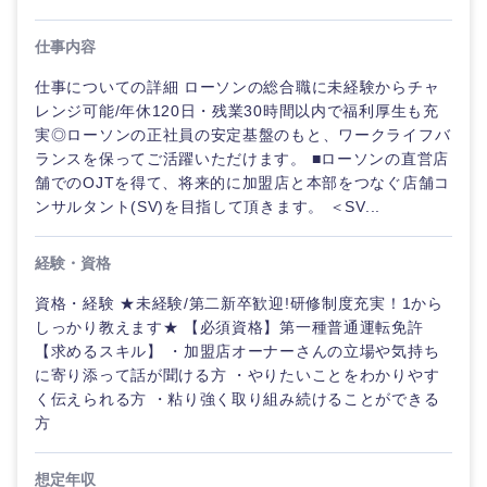
人事
新規事業企画・立上げ
SCM
福島県
仕事内容
素材・化学・金属
フリーワード
マーケティング
M&A・事業投資
人事
仕事についての詳細 ローソンの総合職に未経験からチャ
レンジ可能/年休120日・残業30時間以内で福利厚生も充
営業
関東地方
食品・化粧品・アパレル・消費財
マーケテ
こだわり条件を入力ください
経営企画
実◎ローソンの正社員の安定基盤のもと、ワークライフバ
ィング
ランスを保ってご活躍いただけます。 ■ローソンの直営店
サービス
舗でのOJTを得て、将来的に加盟店と本部をつなぐ店舗コ
茨城県
栃木県
急募
第二新卒
メディカル・ヘルスケア・ライフサイエンス
政策渉外
営業
ンサルタント(SV)を目指して頂きます。 ＜SV...
クリエイティブ
群馬県
埼玉県
スタートアップ企
その他企画業務
金融
上場企業
サ
経験・資格
業
ー
コンサルタント
ビ
資格・経験 ★未経験/第二新卒歓迎!研修制度充実！1から
千葉県
東京都
ス
建設・不動産
しっかり教えます★ 【必須資格】第一種普通運転免許
外資系企業
英語を活かす
専門職
【求めるスキル】 ・加盟店オーナーさんの立場や気持ち
神奈川県
に寄り添って話が聞ける方 ・やりたいことをわかりやす
クリエイ
倉庫・運輸・物流
転勤なし
海外勤務あり
技術職（IT）、Webサービス・制作、ゲーム
ティブ
く伝えられる方 ・粘り強く取り組み続けることができる
方
技術職（モノづくり）
甲信越・北陸
コンサル
小売・通販・外食
年間休日120日以
フルリモート
タント
上
想定年収