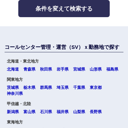
滋賀県
京都府
不動産専
門職
条件を変えて検索する
大阪府
兵庫県
サービス
建設・施
工管理
奈良県
和歌山県
その他
事務職
コールセンター管理・運営（SV）ｘ勤務地で探す
中国・四国地方
その他
北海道・東北地方
北海道
青森県
秋田県
岩手県
宮城県
山形県
福島県
鳥取県
島根県
関東地方
岡山県
広島県
茨城県
栃木県
群馬県
埼玉県
千葉県
東京都
神奈川県
山口県
徳島県
甲信越・北陸
新潟県
富山県
石川県
福井県
山梨県
長野県
香川県
愛媛県
東海地方