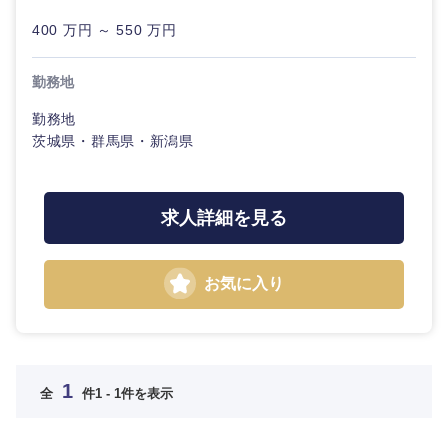
金融専門職
新潟県
富山県
IT・通信
400 万円 ～ 550 万円
専門職
完全週休2日制
社宅・家賃補助有
メディカル
石川県
福井県
勤務地
技術職
WEBサービス
（IT）、
不動産専門職
勤務地
Webサー
山梨県
長野県
ビス・制
茨城県・群馬県・新潟県
コンサル・シンクタンク
作、ゲー
建設・施工管理
ム
東海地方
広告・宣伝・印刷
事務職
求人詳細を見る
技術職
（モノづ
岐阜県
静岡県
くり）
その他
マスメディア
お気に入り
金融専門
愛知県
三重県
エンターテイメント
職
メディカ
法律・特許事務所・監査法人
1
近畿地方
全
件
1 - 1件を表示
ル
人材・アウトソーシング