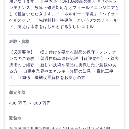
用となります。 仕事内容 HORIBA製品の据え付けからメ
ンテナンス、故障・修理対応などフィールドエンジニアと
して担当いただきます。「エネルギー・環境」「バイオ・
ヘルスケア」「先端材料・半導体」という3つのフィール
ド、例えば水素をはじめとする新しいエネル...
経験・資格
【必須要件】 ・据え付けを要する製品の保守・メンテナ
ンスのご経験 ・普通自動車運転免許 【歓迎要件】 ・顧客
折衝のご経験 ・新しい技術や製品に挑戦したい意欲のあ
る方 ・自動車業界やエネルギー分野の知見 ・電気工事
士、IT関係、機械設置資格をお持ちの方
想定年収
400 万円 ～ 800 万円
勤務地
兵庫県加古川市平岡町土山1215番地1 ハリマビル1階