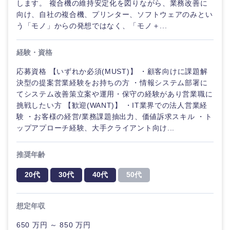
します。 複合機の維持安定化を図りながら、業務改善に
向け、自社の複合機、プリンター、ソフトウェアのみとい
う「モノ」からの発想ではなく、「モノ＋...
経験・資格
応募資格 【いずれか必須(MUST)】 ・顧客向けに課題解
決型の提案営業経験をお持ちの方 ・情報システム部署に
てシステム改善策立案や運用・保守の経験があり営業職に
挑戦したい方 【歓迎(WANT)】 ・IT業界での法人営業経
験 ・お客様の経営/業務課題抽出力、価値訴求スキル ・ト
近畿地方
ップアプローチ経験、大手クライアント向け...
滋賀県
京都府
推奨年齢
大阪府
兵庫県
20代
30代
40代
50代
奈良県
和歌山県
想定年収
650 万円 ～ 850 万円