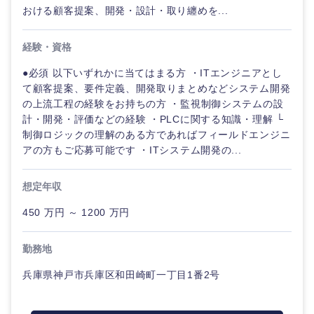
おける顧客提案、開発・設計・取り纏めを...
経験・資格
●必須 以下いずれかに当てはまる方 ・ITエンジニアとし
東海地方
て顧客提案、要件定義、開発取りまとめなどシステム開発
の上流工程の経験をお持ちの方 ・監視制御システムの設
岐阜県
静岡県
計・開発・評価などの経験 ・PLCに関する知識・理解 └
制御ロジックの理解のある方であればフィールドエンジニ
アの方もご応募可能です ・ITシステム開発の...
愛知県
三重県
想定年収
450 万円 ～ 1200 万円
勤務地
兵庫県神戸市兵庫区和田崎町一丁目1番2号