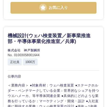
お気に入り
機械設計(ウェハ検査装置／新事業推進
部・半導体事業化推進室／兵庫)
株式会社 神戸製鋼所
No. 01003058001644
正社員
1000万
仕事内容
＜業務内容＞ ●対象商材：ウェハ検査装置 ●ステークホル
ダー・ベンチマークしている企業：世界的なシェアを持つ
ウエハメーカ、等半導体関連企業 ●具体的にどのような業
務を行っているか：マーケティング・開発・設計 ●入社直
後に期待する業務：ウェハ検査装置の設計 ●半年～1年後