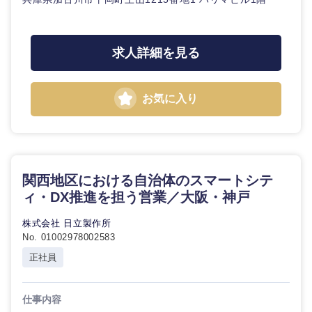
選択する
選択する
選択する
選択する
求人詳細を見る
お気に入り
関西地区における自治体のスマートシテ
ィ・DX推進を担う営業／大阪・神戸
株式会社 日立製作所
No. 01002978002583
正社員
仕事内容