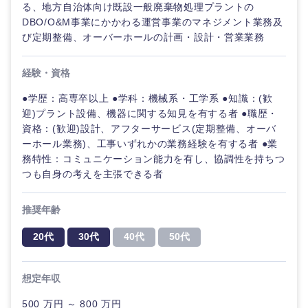
る、地方自治体向け既設一般廃棄物処理プラントの
DBO/O&M事業にかかわる運営事業のマネジメント業務及
び定期整備、オーバーホールの計画・設計・営業業務
経験・資格
●学歴：高専卒以上 ●学科：機械系・工学系 ●知識：(歓
迎)プラント設備、機器に関する知見を有する者 ●職歴・
資格：(歓迎)設計、アフターサービス(定期整備、オーバ
ーホール業務)、工事いずれかの業務経験を有する者 ●業
務特性：コミュニケーション能力を有し、協調性を持ちつ
つも自身の考えを主張できる者
推奨年齢
20代
30代
40代
50代
想定年収
500 万円 ～ 800 万円