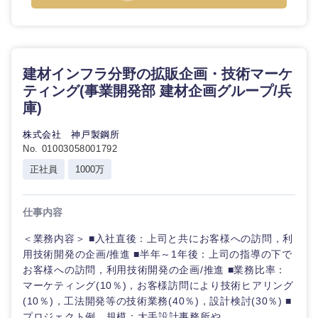
建材インフラ分野の拡販企画・技術マーケ
ティング(事業開発部 建材企画グループ/兵
庫)
株式会社 神戸製鋼所
No. 01003058001792
正社員
1000万
仕事内容
＜業務内容＞ ■入社直後：上司と共にお客様への訪問，利
用技術開発の企画/推進 ■半年～1年後：上司の指導の下で
お客様への訪問，利用技術開発の企画/推進 ■業務比率：
マーケティング(10％)，お客様訪問により技術ヒアリング
(10％)，工法開発等の技術業務(40％)，設計検討(30％) ■
プロジェクト例、規模：大手設計事務所や...