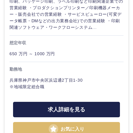
印刷、パッケージ印刷、ラベル印刷など印刷関連企業での
鳥取県
島根県
営業経験 ・プロダクションプリンター／印刷機器メーカ
ー・販売会社での営業経験 ・サービスビューロー(可変デ
岡山県
広島県
ータ帳票・DMなどの出力業務会社)での営業経験 ・印刷
関連ソフトウェア・ワークフローシステム...
山口県
徳島県
想定年収
香川県
愛媛県
650 万円 ～ 1000 万円
高知県
勤務地
兵庫県神戸市中央区浜辺通2丁目1-30
※地域限定総合職
求人詳細を見る
お気に入り