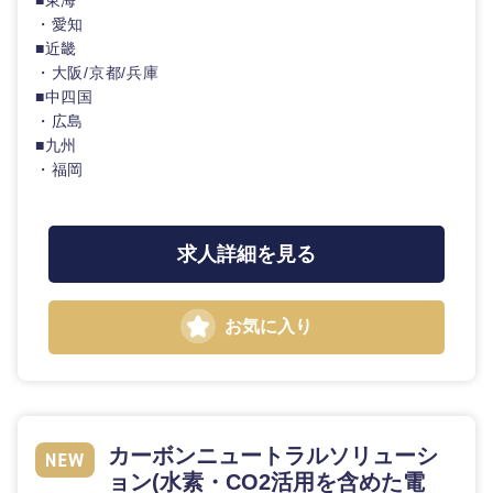
■東海
・愛知
■近畿
・大阪/京都/兵庫
■中四国
・広島
■九州
・福岡
求人詳細を見る
お気に入り
カーボンニュートラルソリューシ
ョン(水素・CO2活用を含めた電