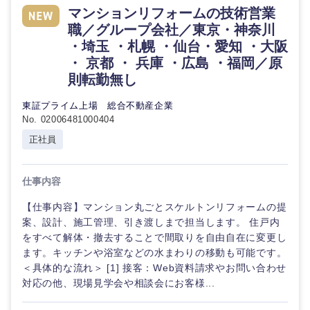
マンションリフォームの技術営業
倉庫・運輸・物流
転勤なし
海外勤務あり
技術職（IT）、Webサービス・制作、ゲーム
職／グループ会社／東京・神奈川
コンサル
タント
・埼玉 ・札幌 ・仙台・愛知 ・大阪
技術職（モノづくり）
小売・通販・外食
年間休日120日以
・ 京都 ・ 兵庫 ・広島 ・福岡／原
フルリモート
上
専門職
則転勤無し
金融専門職
IT・通信
東証プライム上場 総合不動産企業
完全週休2日制
社宅・家賃補助有
技術職
No. 02006481000404
メディカル
（IT）、
Webサー
WEBサービス
正社員
ビス・制
不動産専門職
作、ゲー
ム
コンサル・シンクタンク
仕事内容
建設・施工管理
【仕事内容】マンション丸ごとスケルトンリフォームの提
技術職
広告・宣伝・印刷
案、設計、施工管理、引き渡しまで担当します。 住戸内
（モノづ
事務職
くり）
をすべて解体・撤去することで間取りを自由自在に変更し
ます。キッチンや浴室などの水まわりの移動も可能です。
その他
マスメディア
＜具体的な流れ＞ [1] 接客：Web資料請求やお問い合わせ
金融専門
職
対応の他、現場見学会や相談会にお客様...
エンターテイメント