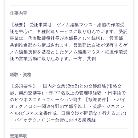
仕事内容
【概要】 受託事業は、ゲノム編集マウス・細胞の作製受
託を中心に、各種関連サービスに取り組んでいます。受託
事業は、代表取締役社長が本部長として統括し、営業部、
共創推進部から構成されます。営業部は自社が保有するゲ
ノム編集技術を基盤としたゲノム編集マウス・細胞作製受
託の営業活動に取り組みます。一方、共創...
経験・資格
【必須要件】 ・国内外企業(BtoB)との交渉経験(価格交
渉、契約交渉等) ・部下2名以上の管理職経験 ・日本語で
ご希望の職種を選択してください
ご希望の職種を選択してください
ご希望の業界を選択してください
ご希望の勤務地を選択してください
ご希望条件を入力ください
のビジネスコミュニケーション能力 【歓迎要件】 ・バイ
オテクノロジー関連分野の学部卒以上 ・英語ビジネスレ
ベル(ビジネス文書作成、口頭交渉が問題なく行えること)
経営企
経営企画・事業企画
商社・卸
北海道・東北地方
・バイオテクノロジー分野における業務経...
画・事業
すべての経営企画・事業企
希望年収
企画
画
経営ボード
北海道
青森県
エネルギー・資源・環境
想定年収