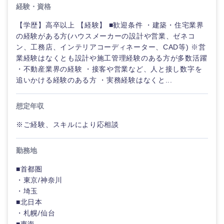
メディカ
経験・資格
ル
【学歴】高卒以上 【経験】 ■歓迎条件 ・建築・住宅業界
法律・特許事務所・監査法人
の経験がある方(ハウスメーカーの設計や営業、ゼネコ
不動産専
ン、工務店、インテリアコーディネーター、CAD等) ※営
門職
人材・アウトソーシング
業経験はなくとも設計や施工管理経験のある方が多数活躍
・不動産業界の経験 ・接客や営業など、人と接し数字を
建設・施
関東地方
追いかける経験のある方 ・実務経験はなくと...
工管理
サービス
想定年収
茨城県
栃木県
事務職
その他
※ご経験、スキルにより応相談
群馬県
埼玉県
その他
勤務地
千葉県
東京都
■首都圏
・東京/神奈川
神奈川県
・埼玉
■北日本
・札幌/仙台