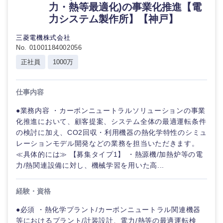
力・熱等最適化)の事業化推進【電
力システム製作所】【神戸】
三菱電機株式会社
No. 01001184002056
正社員
1000万
仕事内容
●業務内容 ・カーボンニュートラルソリューションの事業
化推進において、顧客提案、システム全体の最適運転条件
の検討に加え、CO2回収・利用機器の熱化学特性のシミュ
レーションモデル開発などの業務を担当いただきます。
≪具体的には≫ 【募集タイプ1】 ・熱源機/加熱炉等の電
力/熱関連設備に対し、機械学習を用いた高...
経験・資格
甲信越・北陸
●必須 ・熱化学プラント/カーボンニュートラル関連機器
新潟県
富山県
等におけるプラント/計装設計、電力/熱等の最適運転検