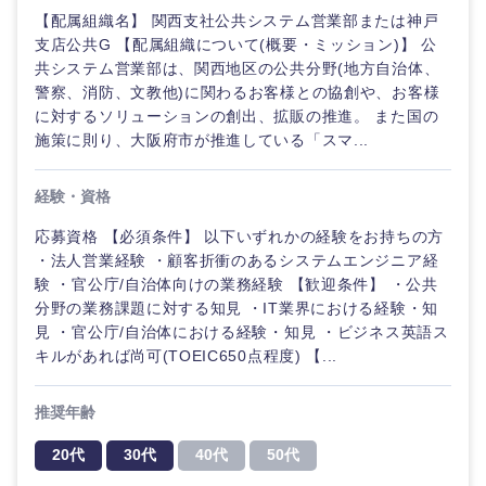
【配属組織名】 関西支社公共システム営業部または神戸
支店公共G 【配属組織について(概要・ミッション)】 公
共システム営業部は、関西地区の公共分野(地方自治体、
警察、消防、文教他)に関わるお客様との協創や、お客様
に対するソリューションの創出、拡販の推進。 また国の
施策に則り、大阪府市が推進している「スマ...
経験・資格
応募資格 【必須条件】 以下いずれかの経験をお持ちの方
・法人営業経験 ・顧客折衝のあるシステムエンジニア経
験 ・官公庁/自治体向けの業務経験 【歓迎条件】 ・公共
分野の業務課題に対する知見 ・IT業界における経験・知
見 ・官公庁/自治体における経験・知見 ・ビジネス英語ス
キルがあれば尚可(TOEIC650点程度) 【...
推奨年齢
20代
30代
40代
50代