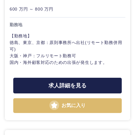
20代
30代
経営ボー
事業企画・事業開発
管理
推奨年齢
600 万円 ～ 800 万円
ド
秋田県
岩手県
自動車・機械・船舶
40代
50代
事業管理
SCM
管理
勤務地
宮城県
山形県
電気・電子・半導体
【勤務地】
人事
新規事業企画・立上げ
SCM
徳島、東京、京都：原則事務所へ出社(リモート勤務併用
福島県
可)
素材・化学・金属
フリーワード
マーケティング
M&A・事業投資
人事
大阪・神戸：フルリモート勤務可
国内・海外顧客対応のための出張が発生します。
営業
食品・化粧品・アパレル・消費財
マーケテ
こだわり条件を入力ください
経営企画
ィング
サービス
求人詳細を見る
急募
第二新卒
メディカル・ヘルスケア・ライフサイエンス
政策渉外
営
業
クリエイティブ
スタートアップ企
その他企画業務
金融
お気に入り
上場企業
業
サービス
コンサルタント
建設・不動産
外資系企業
英語を活かす
クリエイ
専門職
ティブ