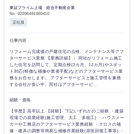
宮城県
山形県
電気・電子・半導体
東証プライム上場 総合不動産企業
人事
新規事業企画・立上げ
SCM
No. 02006481000410
福島県
正社員
素材・化学・金属
フリーワード
マーケティング
M&A・事業投資
人事
営業
仕事内容
食品・化粧品・アパレル・消費財
マーケテ
こだわり条件を入力ください
経営企画
関東地方
ィング
リフォーム完成後の戸建住宅の点検、メンテナンス等アフ
サービス
急募
第二新卒
ターサービス業務 【業務詳細】： 同社がリフォーム施工
メディカル・ヘルスケア・ライフサイエンス
政策渉外
茨城県
栃木県
営
した住宅を訪問して、定期点検(3カ月、12カ月)やスポッ
業
クリエイティブ
ト対応(軽微な補修や業者手配)などのアフターサービス業
スタートアップ企
その他企画業務
金融
上場企業
群馬県
埼玉県
務をお任せします。 アフターサービスと施工管理を兼務
業
サービス
コンサルタント
する会社が多い中、同社はアフターサービ...
千葉県
東京都
建設・不動産
外資系企業
英語を活かす
クリエイ
専門職
経験・資格
ティブ
神奈川県
【学歴】高卒以上 【経験】 下記いずれかのご経験 ・建築
倉庫・運輸・物流
転勤なし
海外勤務あり
技術職（IT）、Webサービス・制作、ゲーム
現場での就業経験(施工管理、大工、多能工) ・ハウスメー
コンサル
カーや工務店のアフターサービス業務経験 ・クロスの補
タント
技術職（モノづくり）
小売・通販・外食
年間休日120日以
修・建具の調整等簡易な補修作業経験(原状回復工事等) ・
フルリモート