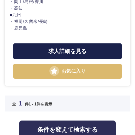
・岡山/島根/香川
門職
人材・アウトソーシング
・高知
近畿地方
■九州
建設・施
・福岡/久留米/長崎
工管理
サービス
滋賀県
京都府
・鹿児島
事務職
大阪府
兵庫県
その他
求人詳細を見る
その他
奈良県
和歌山県
お気に入り
中国・四国地方
1
鳥取県
島根県
全
件
1 - 1件を表示
岡山県
広島県
条件を変えて検索する