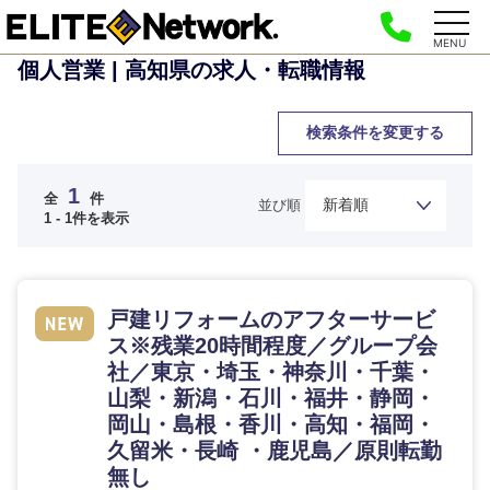
MENU
個人営業 | 高知県の求人・転職情報
検索条件を変更する
1
全
件
並び順
1 - 1件を表示
ご希望の職種を選択してください
ご希望の職種を選択してください
ご希望の業界を選択してください
ご希望の勤務地を選択してください
ご希望条件を入力ください
経営企
経営企画・事業企画
商社・卸
北海道・東北地方
戸建リフォームのアフターサービ
画・事業
すべての経営企画・事業企
希望年収
ス※残業20時間程度／グループ会
企画
画
経営ボード
社／東京・埼玉・神奈川・千葉・
北海道
青森県
エネルギー・資源・環境
山梨・新潟・石川・福井・静岡・
20代
30代
経営ボー
事業企画・事業開発
管理
推奨年齢
岡山・島根・香川・高知・福岡・
ド
秋田県
岩手県
自動車・機械・船舶
久留米・長崎 ・鹿児島／原則転勤
40代
50代
事業管理
SCM
無し
管理