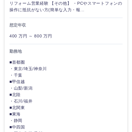
上
リフォーム営業経験 【その他】 ・PCやスマートフォンの
甲信越・北陸
専門職
操作に抵抗がない方(簡単な入力・報...
金融専門職
IT・通信
完全週休2日制
社宅・家賃補助有
技術職
新潟県
富山県
メディカル
想定年収
（IT）、
Webサー
WEBサービス
400 万円 ～ 800 万円
ビス・制
石川県
福井県
不動産専門職
作、ゲー
ム
コンサル・シンクタンク
勤務地
山梨県
長野県
建設・施工管理
■首都圏
技術職
広告・宣伝・印刷
（モノづ
・東京/埼玉/神奈川
事務職
くり）
・千葉
東海地方
■甲信越
その他
マスメディア
金融専門
・山梨/新潟
職
■北陸
岐阜県
静岡県
・石川/福井
エンターテイメント
■北関東
メディカ
愛知県
三重県
ル
■東海
法律・特許事務所・監査法人
・静岡
■中四国
不動産専