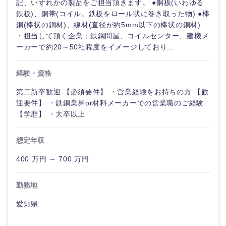
記、いずれかの製品をご担当頂きます。 ●銅板(いわゆる
鉄板)、銅帯(コイル。鉄板をロール状に巻き取った物) ●棒
銅(棒状の銅材)、線材(直径が約5mm以下の棒状の銅材)
・担当して頂く企業：鉄鋼問屋、コイルセンター、建機メ
ーカーで約20～50社程度をイメージしており...
経験・資格
第二新卒歓迎 【必須要件】 ・営業経験をお持ちの方 【歓
迎要件】 ・鉄銅業界or材料メーカーでの営業職のご経験
【学歴】 ・大卒以上
想定年収
400 万円 ～ 700 万円
勤務地
愛知県