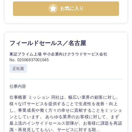
お気に入り
東海地方
フィールドセールス／名古屋
岐阜県
静岡県
東証プライム上場 中小企業向けクラウドサービス会社
No. 02006837001045
正社員
愛知県
三重県
仕事内容
仕事概要 ミッション 同社は、幅広い業界の顧客に対し、
様々なITサービスを提供することで生産性を改善・向上
し、事業成長や働く方々の幸せに貢献することをミッショ
ンとしています。 あらゆる業界のお客様に対して、まず
最上流のインサイドセールス部隊が、お客様に課題を再認
識・再発見してもらい、サービスに対する期...