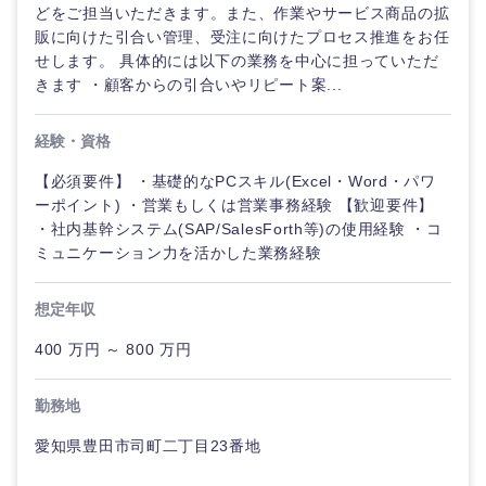
どをご担当いただきます。また、作業やサービス商品の拡
販に向けた引合い管理、受注に向けたプロセス推進をお任
せします。 具体的には以下の業務を中心に担っていただ
きます ・顧客からの引合いやリピート案...
経験・資格
【必須要件】 ・基礎的なPCスキル(Excel・Word・パワ
ーポイント) ・営業もしくは営業事務経験 【歓迎要件】
・社内基幹システム(SAP/SalesForth等)の使用経験 ・コ
ミュニケーション力を活かした業務経験
想定年収
400 万円 ～ 800 万円
海外
勤務地
愛知県豊田市司町二丁目23番地