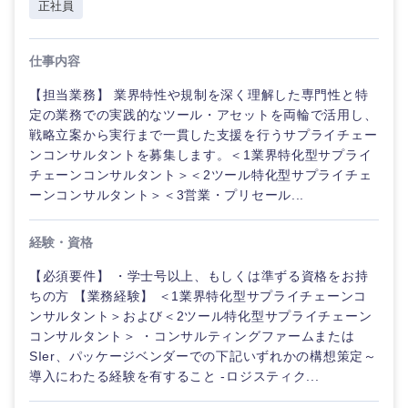
正社員
経営企
経営企画・事業企画
商社・卸
北海道・東北地方
仕事内容
画・事業
すべての経営企画・事業企
希望年収
企画
画
経営ボード
【担当業務】 業界特性や規制を深く理解した専門性と特
北海道
青森県
エネルギー・資源・環境
定の業務での実践的なツール・アセットを両輪で活用し、
20代
30代
経営ボー
事業企画・事業開発
戦略立案から実行まで一貫した支援を行うサプライチェー
管理
推奨年齢
ド
秋田県
岩手県
ンコンサルタントを募集します。＜1業界特化型サプライ
自動車・機械・船舶
チェーンコンサルタント＞＜2ツール特化型サプライチェ
40代
50代
事業管理
SCM
管理
ーンコンサルタント＞＜3営業・プリセール...
宮城県
山形県
電気・電子・半導体
人事
新規事業企画・立上げ
SCM
経験・資格
福島県
素材・化学・金属
フリーワード
マーケティング
【必須要件】 ・学士号以上、もしくは準ずる資格をお持
M&A・事業投資
人事
ちの方 【業務経験】 ＜1業界特化型サプライチェーンコ
ンサルタント＞および＜2ツール特化型サプライチェーン
営業
食品・化粧品・アパレル・消費財
マーケテ
こだわり条件を入力ください
経営企画
コンサルタント＞ ・コンサルティングファームまたは
ィング
SIer、パッケージベンダーでの下記いずれかの構想策定～
サービス
急募
第二新卒
メディカル・ヘルスケア・ライフサイエンス
導入にわたる経験を有すること -ロジスティク...
政策渉外
営
業