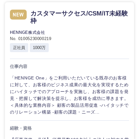
事務職
くり）
神奈川県
カスタマーサクセス/CSM/IT未経験
その他
マスメディア
枠
金融専門
職
HENNGE株式会社
エンターテイメント
No. 01005230000219
メディカ
正社員
1000万
ル
法律・特許事務所・監査法人
不動産専
仕事内容
門職
人材・アウトソーシング
「HENNGE One」をご利用いただいている既存のお客様
に対して、お客様のビジネス成果の最大化を実現するため
建設・施
工管理
にハイタッチでのアプローチを実施し、お客様の課題を発
サービス
見・把握して解決策を提示し、お客様を成功に導きます。
＜具体的な業務内容＞ 顧客の製品活用促進 -ハイタッチで
事務職
その他
のリレーション構築 -顧客の課題・ニーズ...
その他
経験・資格
甲信越・北陸