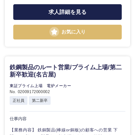
求人詳細を見る
お気に入り
鉄鋼製品のルート営業/プライム上場/第二
新卒歓迎(名古屋)
東証プライム上場 電炉メーカー
No. 02009172000002
正社員
第二新卒
選択する
選択する
選択する
選択する
仕事内容
【業務内容】 鉄銅製品(棒線or銅板)の顧客への営業 下