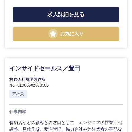
求人詳細を見る
お気に入り
九州・沖縄
福岡県
佐賀県
インサイドセールス／豊田
長崎県
熊本県
株式会社堀場製作所
No. 01006502000365
大分県
宮崎県
正社員
鹿児島県
沖縄県
仕事内容
特約店などの顧客との窓口として、エンジニアの作業工程
調整、見積作成、受注管理、協力会社や外注業者の手配な