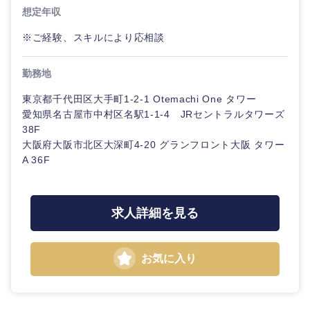
クリエイティブ
想定年収
スタートアップ企
その他企画業務
金融
上場企業
業
サービス
コンサルタント
※ご経験、スキルにより応相談
建設・不動産
外資系企業
英語を活かす
クリエイ
専門職
勤務地
ティブ
東京都千代田区大手町1-2-1 Otemachi One タワー
倉庫・運輸・物流
転勤なし
海外勤務あり
技術職（IT）、Webサービス・制作、ゲーム
愛知県名古屋市中村区名駅1-1-4 JRセントラルタワーズ
コンサル
タント
38F
技術職（モノづくり）
小売・通販・外食
年間休日120日以
大阪府大阪市北区大深町4‐20 グランフロント大阪 タワー
フルリモート
上
A 36F
専門職
関東地方
金融専門職
IT・通信
完全週休2日制
社宅・家賃補助有
技術職
茨城県
栃木県
メディカル
（IT）、
求人詳細を見る
Webサー
WEBサービス
ビス・制
不動産専門職
群馬県
埼玉県
作、ゲー
お気に入り
ム
コンサル・シンクタンク
建設・施工管理
千葉県
東京都
技術職
広告・宣伝・印刷
（モノづ