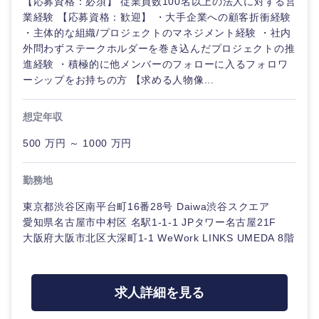
【応募資格：必須】 従業員数100名以上の法人に対する営
業経験 【応募資格：歓迎】 ・大手企業への顧客折衝経験
新潟県
富山県
・主体的な組織/プロジェクトのマネジメント経験 ・社内
外問わずステークホルダーを巻き込んだプロジェクトの推
進経験 ・積極的に他メンバーのフォローに入るフォロワ
石川県
福井県
ーシップをお持ちの方 【求める人物像...
山梨県
長野県
想定年収
500 万円 ～ 1000 万円
勤務地
東京都渋谷区南平台町16番28号 Daiwa渋谷スクエア
愛知県名古屋市中村区 名駅1-1-1 JPタワー名古屋21F
大阪府大阪市北区大深町1-1 WeWork LINKS UMEDA 8階
求人詳細を見る