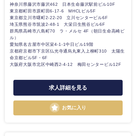
神奈川県藤沢市藤沢462 日本生命藤沢駅前ビル10F
東京都町田市原町田6-17-6 MHCLビル5F
東京都立川市曙町2-22-20 立川センタービル6F
埼玉県熊谷市筑波2-48-1 大栄日生熊谷ビル6F
群馬県高崎市八島町70 ラ・メルセ 4F（朝日生命高崎ビ
ル）
愛知県名古屋市中区栄4‐1-1中日ビル19階
九州・沖縄
京都府京都市下京区仏光寺通烏丸東入上柳町310 太陽生
命京都ビル5F・6F
大阪府大阪市北区中崎西2-4-12 梅田センタービル12F
福岡県
佐賀県
長崎県
熊本県
求人詳細を見る
大分県
宮崎県
お気に入り
鹿児島県
沖縄県