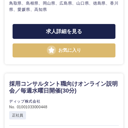
鳥取県、島根県、岡山県、広島県、山口県、徳島県、香川
県、愛媛県、高知県
選択する
選択する
選択する
選択する
求人詳細を見る
お気に入り
採用コンサルタント職向けオンライン説明
会／毎週水曜日開催(30分)
ディップ株式会社
No. 01001033000448
正社員