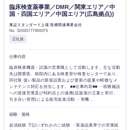
臨床検査薬事業／DMR／関東エリア／中
国・四国エリア／中国エリア(広島拠点))
東証スタンダード上場 医療関連事業会社
No. 02003777000075
正社員
仕事内容
臨床検査機器・試薬の営業職として活動します。主な活動
先は開業医、病院内にある検査室や検査センターであり、
同社取 扱い製品の新規設置および更新の提案や軽微なメ
ンテナンス対応を担当します。 ■■仕事内容■■ ・医療施設
への直接営業及び特約店との連携(拡販策の立案と実行、
引き合い管理)による販売促進活動 ・実機...
経験・資格
海外
必須経験 下記いずれかのご経験 ・医薬品業界での営業経