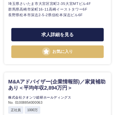
埼玉県さいたま市大宮区宮町2-35大宮MTビル4F
群馬県高崎市栄町16-11高崎イーストタワー6F
長野県松本市深志2-5-2県信松本深志ビル6F
求人詳細を見る
お気に入り
M&Aアドバイザー(企業情報部)／家賃補助
あり＜平均年収2,894万円＞
株式会社クオンツ総研ホールディングス
東海地方
No. 01008854000063
正社員
1000万
岐阜県
静岡県