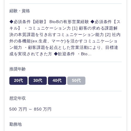
経験・資格
◆必須条件【経験】 BtoBの有形営業経験 ◆必須条件【ス
キル】 ・コミュニケーション力 [1] 顧客の求める課題解
決の本質課題を引き出すコミュニケーション能力 [2] 社内
外の各機能(ex.生産、マーケ)を活かすコミュニケ―ショ
ン能力 ・顧客課題を起点とした営業活動により、目標達
甲信越・北陸
成を実現されてきた方 ◆歓迎条件 ・Bto...
新潟県
富山県
推奨年齢
20代
30代
40代
50代
石川県
福井県
想定年収
山梨県
長野県
500 万円 ～ 850 万円
勤務地