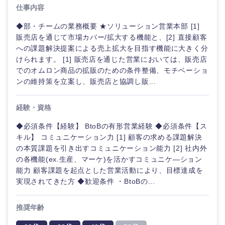
仕事内容
ご希望の職種を選択してください
ご希望の職種を選択してください
ご希望の業界を選択してください
ご希望の勤務地を選択してください
ご希望条件を入力ください
◆部・チームの業務概要 ★ソリューション営業本部 [1]
販売店を通じて市場カバー/拡大する機能と、[2] 直接顧客
への課題解決提案による売上拡大を目指す機能に大きく分
経営企
経営企画・事業企画
商社・卸
北海道・東北地方
画・事業
すべての経営企画・事業企
けられます。 [1] 販売店を通じた営業においては、販売店
希望年収
企画
画
でのオムロン商品の拡販のための条件整備、モチベーショ
経営ボード
北海道
青森県
エネルギー・資源・環境
ンの維持策を立案し、販売店と協調し販...
20代
30代
経営ボー
事業企画・事業開発
管理
推奨年齢
ド
秋田県
岩手県
経験・資格
自動車・機械・船舶
40代
50代
事業管理
SCM
◆必須条件【経験】 BtoBの有形営業経験 ◆必須条件【ス
管理
宮城県
山形県
キル】 コミュニケーション力 [1] 顧客の求める課題解決
電気・電子・半導体
の本質課題を引き出すコミュニケーション能力 [2] 社内外
人事
新規事業企画・立上げ
SCM
の各機能(ex.生産、マーケ)を活かすコミュニケ―ション
福島県
能力 顧客課題を起点とした営業活動により、目標達成を
素材・化学・金属
フリーワード
マーケティング
M&A・事業投資
人事
実現されてきた方 ◆歓迎条件 ・BtoBの...
営業
食品・化粧品・アパレル・消費財
マーケテ
こだわり条件を入力ください
経営企画
推奨年齢
ィング
サービス