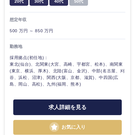
20代
30代
40代
50代
急募
第二新卒
メディカル・ヘルスケア・ライフサイエンス
政策渉外
営
業
クリエイティブ
スタートアップ企
想定年収
その他企画業務
金融
上場企業
業
サービス
コンサルタント
500 万円 ～ 850 万円
建設・不動産
外資系企業
英語を活かす
クリエイ
専門職
勤務地
ティブ
採用拠点(初任地)：
倉庫・運輸・物流
転勤なし
海外勤務あり
技術職（IT）、Webサービス・制作、ゲーム
東北(仙台)、北関東(大宮、高崎、宇都宮、松本)、南関東
コンサル
タント
(東京、横浜、厚木)、北陸(富山、金沢)、中部(名古屋、刈
技術職（モノづくり）
小売・通販・外食
年間休日120日以
谷、浜松、沼津)、関西(大阪、京都、滋賀)、中四国(広
フルリモート
上
島、岡山、高松)、九州(福岡、熊本)
専門職
金融専門職
IT・通信
完全週休2日制
社宅・家賃補助有
技術職
メディカル
（IT）、
求人詳細を見る
関東地方
Webサー
WEBサービス
ビス・制
不動産専門職
作、ゲー
茨城県
栃木県
お気に入り
ム
コンサル・シンクタンク
建設・施工管理