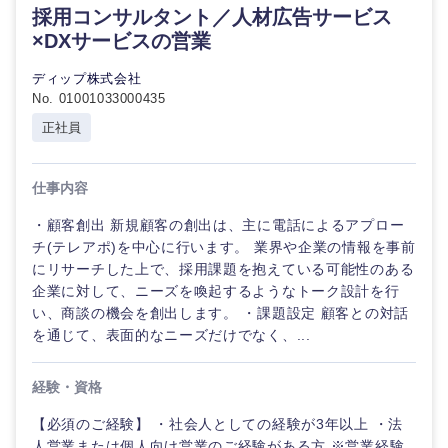
採用コンサルタント／人材広告サービス
×DXサービスの営業
ディップ株式会社
No. 01001033000435
正社員
仕事内容
・顧客創出 新規顧客の創出は、主に電話によるアプロー
チ(テレアポ)を中心に行います。 業界や企業の情報を事前
にリサーチした上で、採用課題を抱えている可能性のある
企業に対して、ニーズを喚起するようなトーク設計を行
中国・四国地方
い、商談の機会を創出します。 ・課題設定 顧客との対話
を通じて、表面的なニーズだけでなく、...
鳥取県
島根県
経験・資格
岡山県
広島県
【必須のご経験】 ・社会人としての経験が3年以上 ・法
人営業または個人向け営業のご経験がある方 ※営業経験