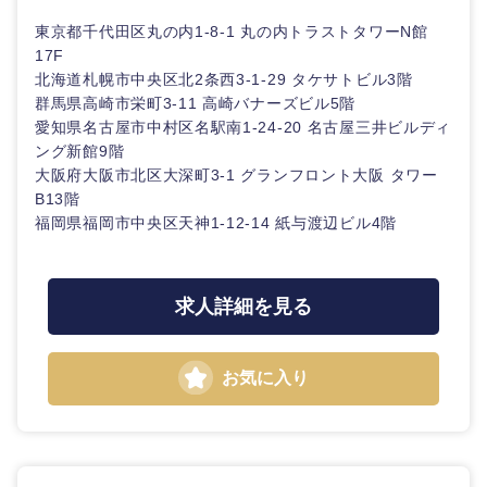
東京都千代田区丸の内1-8-1 丸の内トラストタワーN館
17F
北海道札幌市中央区北2条西3-1-29 タケサトビル3階
近畿地方
群馬県高崎市栄町3-11 高崎バナーズビル5階
愛知県名古屋市中村区名駅南1-24-20 名古屋三井ビルディ
ング新館9階
滋賀県
京都府
大阪府大阪市北区大深町3-1 グランフロント大阪 タワー
B13階
大阪府
兵庫県
福岡県福岡市中央区天神1-12-14 紙与渡辺ビル4階
奈良県
和歌山県
求人詳細を見る
お気に入り