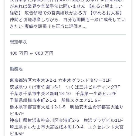
山口県
徳島県
があれば業界や営業手法は問いません 【あると望ましい
経験】 広告領域での営業経験がある方 【求めるお人柄】
仲間と切磋琢磨しながら、自分も周囲も一緒に成長してい
香川県
愛媛県
きたい 実績や頑張りを正当に評価さ...
高知県
想定年収
400 万円 ～ 600 万円
勤務地
東京都港区六本木3-2-1 六本木グランドタワー31F
茨城県つくば市竹園1-6-1 つくば三井ビルディング3F
千葉県千葉市中央区新町18-10 千葉第一生命ビル2F
千葉県船橋市本町2-1-1 船橋スクエア21 6F
栃木県宇都宮市大通り2-1-5 明治安田生命宇都宮大通り
ビル7F
神奈川県横浜市神奈川区金港町2-6 横浜プラザビル11F
埼玉県さいたま市大宮区桜木町1-9-4 エクセレント大宮
ビル5F