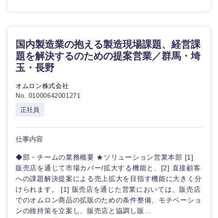
群馬県
埼玉県
技術職
広告・宣伝・印刷
（モノづ
事務職
くり）
千葉県
東京都
国内製造業の抱える製造現場課題、経営課
その他
マスメディア
題を解決するのための提案営業／群馬・埼
金融専門
職
神奈川県
玉・長野
エンターテイメント
オムロン株式会社
メディカ
No. 01000642001271
ル
法律・特許事務所・監査法人
正社員
不動産専
門職
人材・アウトソーシング
仕事内容
建設・施
◆部・チームの業務概要 ★ソリューション営業本部 [1]
工管理
サービス
販売店を通じて市場カバー/拡大する機能と、[2] 直接顧客
への課題解決提案による売上拡大を目指す機能に大きく分
けられます。 [1] 販売店を通じた営業においては、販売店
事務職
その他
でのオムロン商品の拡販のための条件整備、モチベーショ
ンの維持策を立案し、販売店と協調し販...
その他