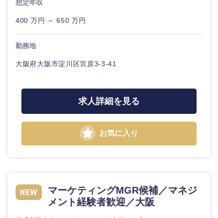
想定年収
400 万円 ～ 650 万円
勤務地
大阪府大阪市淀川区宮原3-3-41
求人詳細を見る
九州・沖縄
お気に入り
福岡県
佐賀県
長崎県
熊本県
マーケティングMGR候補／マネジ
大分県
宮崎県
メント経験者歓迎／大阪