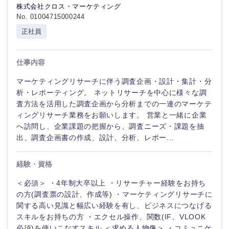
株式会社クロス・マーケティング
No. 01004715000244
正社員
選択する
仕事内容
マーケティングリサーチに伴う調査企画・設計・集計・分
析・レポーティング。 ネットリサーチを中心に様々な調
査方法を活用した調査企画から分析までの一連のマーケテ
ィングリサーチ業務をお願いします。 営業と一緒に企業
へ訪問し、企業課題の把握から、調査ニーズ・課題を抽
出、調査企画書の作成、設計、分析、レポー...
経験・資格
＜必須＞ ・4年制大卒以上 ・リサーチャー経験をお持ち
の方(調査票の設計、作成等) ・マーケティングリサーチに
関する高い見識と幅広い経験を有し、ビジネスにつなげる
スキルをお持ちの方 ・エクセル操作、関数(IF、VLOOK
必須)を使いこなすスキル ＜求める人物像＞ ・コミュニケ