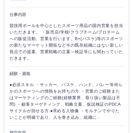
仕事内容
競技用ボールを中心としたスポーツ用品の国内営業を担当
いただきます。 ・販売店/学校/クラブチーム/プロチーム
への販促活動、営業を行います。B+(バスケ)等のスポーツ
の新たなマーケット開拓など今の既存組織にはない新しい
視点での提案、営業戦略の立案～検証等にも関わっていた
だきます。
経験・資格
●必須スキル ・サッカー、バスケ、ハンド、バレー等何ら
かのスポーツへの情熱をお持ちの方 ・営業のご経験また
はマーケティングのご経験(経験業界、取り扱い製品は不
問) ・顧客ターゲティング、戦略立案、仮説検証のPDCA
サイクルが回せる方 ●求める人物像 ・モルテンでやりた
甲信越・北陸
いことが明確であり、人を巻き込み、組織に...
新潟県
富山県
想定年収