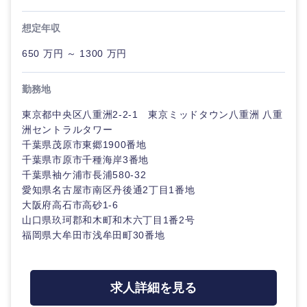
20代
30代
経営ボー
事業企画・事業開発
管理
推奨年齢
ド
秋田県
岩手県
想定年収
自動車・機械・船舶
40代
50代
事業管理
SCM
650 万円 ～ 1300 万円
管理
宮城県
山形県
電気・電子・半導体
人事
新規事業企画・立上げ
勤務地
SCM
福島県
東京都中央区八重洲2-2-1 東京ミッドタウン八重洲 八重
素材・化学・金属
フリーワード
マーケティング
M&A・事業投資
人事
洲セントラルタワー
千葉県茂原市東郷1900番地
営業
食品・化粧品・アパレル・消費財
マ
千葉県市原市千種海岸3番地
こだわり条件を入力ください
経営企画
ー
千葉県袖ケ浦市長浦580-32
ケ
サービス
愛知県名古屋市南区丹後通2丁目1番地
急募
第二新卒
テ
メディカル・ヘルスケア・ライフサイエンス
政策渉外
大阪府高石市高砂1-6
ィ
山口県玖珂郡和木町和木六丁目1番2号
ン
クリエイティブ
グ
スタートアップ企
福岡県大牟田市浅牟田町30番地
その他企画業務
金融
上場企業
業
コンサルタント
営業
建設・不動産
外資系企業
英語を活かす
求人詳細を見る
専門職
サービス