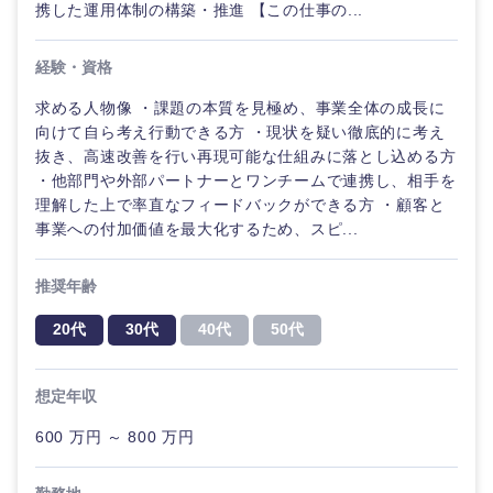
携した運用体制の構築・推進 【この仕事の...
金融専門
職
法律・特許事務所・監査法人
経験・資格
メディカ
求める人物像 ・課題の本質を見極め、事業全体の成長に
ル
人材・アウトソーシング
向けて自ら考え行動できる方 ・現状を疑い徹底的に考え
抜き、高速改善を行い再現可能な仕組みに落とし込める方
不動産専
関東地方
・他部門や外部パートナーとワンチームで連携し、相手を
門職
サービス
理解した上で率直なフィードバックができる方 ・顧客と
事業への付加価値を最大化するため、スピ...
茨城県
栃木県
建設・施
その他
工管理
推奨年齢
群馬県
埼玉県
事務職
20代
30代
40代
50代
千葉県
東京都
その他
想定年収
神奈川県
600 万円 ～ 800 万円