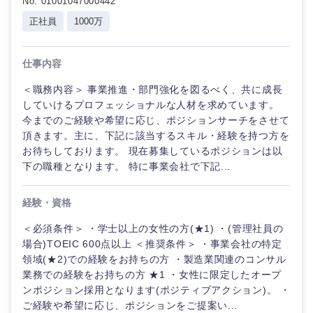
No. 01001047000442
正社員
1000万
仕事内容
＜職務内容＞ 事業推進・部門強化を図るべく、共に成長
していけるプロフェッショナルな人材を求めています。
今までのご経験や希望に応じ、ポジションサーチをさせて
頂きます。主に、下記に該当するスキル・経験を持つ方を
お待ちしております。 現在募集しているポジションは以
下の職種となります。 特に事業会社で下記...
経験・資格
ご希望の職種を選択してください
ご希望の職種を選択してください
ご希望の業界を選択してください
ご希望の勤務地を選択してください
ご希望条件を入力ください
＜必須条件＞ ・学士以上の女性の方(★1) ・(管理社員の
場合)TOEIC 600点以上 ＜推奨条件＞ ・事業会社の特定
領域(★2)での経験をお持ちの方 ・製造業関連のコンサル
経営企
経営企画・事業企画
商社・卸
北海道・東北地方
画・事業
すべての経営企画・事業企
業務での経験をお持ちの方 ★1 ・女性に限定したオープ
希望年収
企画
画
ンポジション採用となります(ポジティブアクション)。 ・
経営ボード
北海道
青森県
エネルギー・資源・環境
ご経験や希望に応じ、ポジションをご提案い...