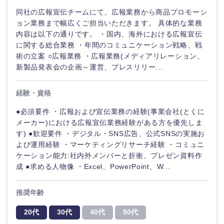
同社の広報宣伝チームにて、広報業務から商品プロモーシ
ョン業務まで幅広くご担当いただきます。 具体的な業務
内容は以下の通りです。 ・国内、海外における広報宣伝
に関する総合業務 ・年間のコミュニケーション戦略、戦
術の立案 ○広報業務 ・広報業務(メディアリレーション、
新製品発表会の企画～運営、プレスリリー...
経験・資格
●必須要件 ・広報および宣伝業務の経験(事業会社(とくに
メーカー)における広報宣伝業務経験がある方を優先しま
す) ●歓迎要件 ・デジタル・SNS広告、公式SNSの実施お
よび運用経験 ・マーケティングリサーチ経験 ・コミュニ
ケーション能力:社内外メンバーと折衝、プレゼン資料作
成 ●求める人物像 ・Excel、PowerPoint、W...
推奨年齢
20代
30代
40代
50代