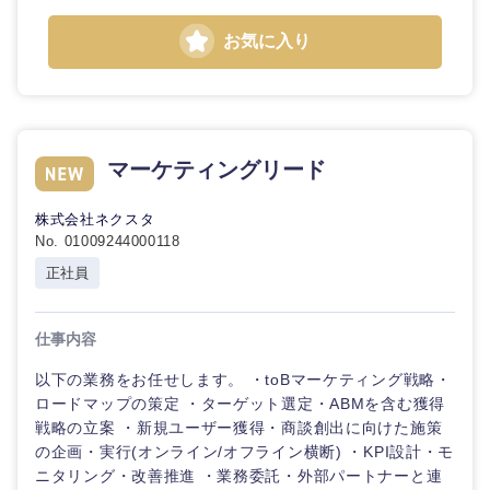
倉庫・運輸・物流
転勤なし
海外勤務あり
技術職（IT）、Webサービス・制作、ゲーム
お気に入り
クリエイ
ティブ
技術職（モノづくり）
小売・通販・外食
年間休日120日以
フルリモート
上
コンサル
金融専門職
タント
IT・通信
マーケティングリード
完全週休2日制
社宅・家賃補助有
メディカル
専門職
WEBサービス
株式会社ネクスタ
No. 01009244000118
不動産専門職
技術職
正社員
（IT）、
コンサル・シンクタンク
Webサー
建設・施工管理
ビス・制
作、ゲー
仕事内容
広告・宣伝・印刷
ム
事務職
以下の業務をお任せします。 ・toBマーケティング戦略・
ロードマップの策定 ・ターゲット選定・ABMを含む獲得
技術職
その他
マスメディア
戦略の立案 ・新規ユーザー獲得・商談創出に向けた施策
（モノづ
くり）
の企画・実行(オンライン/オフライン横断) ・KPI設計・モ
ニタリング・改善推進 ・業務委託・外部パートナーと連
エンターテイメント