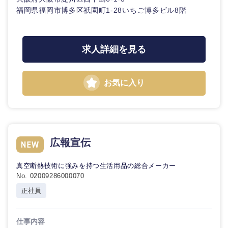
福岡県福岡市博多区祇園町1-28いちご博多ビル8階
選択する
選択する
選択する
選択する
求人詳細を見る
お気に入り
広報宣伝
真空断熱技術に強みを持つ生活用品の総合メーカー
No. 02009286000070
正社員
仕事内容