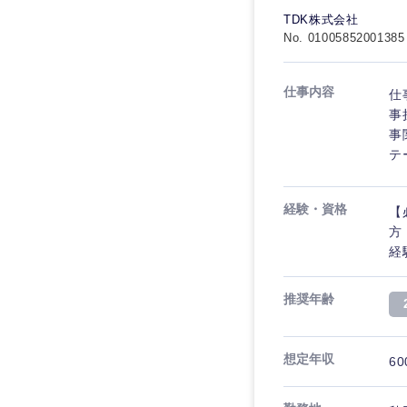
食品・化粧品・アパ
人事
人事
TDK株式会社
こだわり条件を
No. 01005852001385
メディカル・ヘルス
マーケティング
マーケティング
金融
急募
仕事内容
仕
営業
建設・不動産
営業
事
事
倉庫・運輸・物流
スタートアップ企業
サービス
テ
サービス
小売・通販・外食
クリエイティブ
クリエイティブ
経験・資格
IT・通信
【
転勤なし
甲信越・北陸
方
コンサルタント
WEBサービス
コンサルタント
経
新潟県
年間休日120日以上
コンサル・シンクタ
専門職
石川県
専門職
推奨年齢
広告・宣伝・印刷
山梨県
技術職（IT）、Webサービ
技術職（IT）、Webサービ
マスメディア
想定年収
制作、ゲーム
60
技術職（モノづくり）
エンターテイメント
技術職（モノづくり）