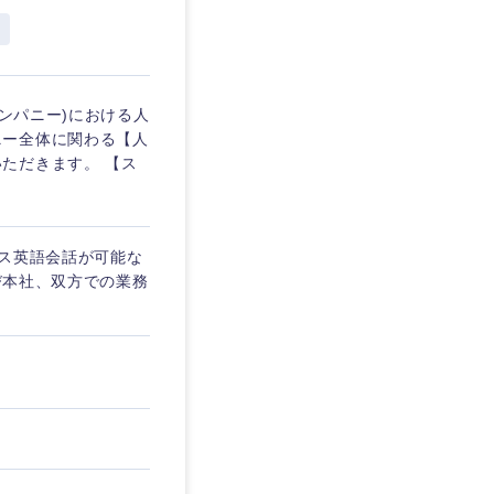
企業
カンパニー)における人
ニー全体に関わる【人
ただきます。 【ス
を活かす
ネス英語会話が可能な
リモート
よび本社、双方での業務
静岡県
・家賃補助有
三重県