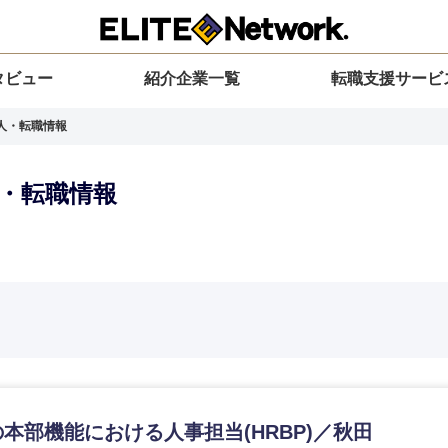
タビュー
紹介企業一覧
転職支援サービ
求人・転職情報
人・転職情報
選択してください
選択してください
選択してください
を選択してください
力ください
地方
すべての経営企画・事業企画
関東地方
環境
青森県
事業企画・事業開発
茨城県
20代
30代
40代
50代
岩手県
事業管理
群馬県
山形県
新規事業企画・立上げ
千葉県
本部機能における人事担当(HRBP)／秋田
M&A・事業投資
神奈川県