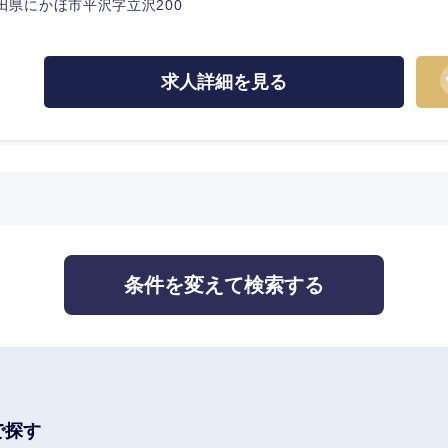
田県にかほ市平沢字立沢200
監査法人
ング
求人詳細を見る
中国・四国地方
京都府
鳥取県
兵庫県
岡山県
条件を変えて検索する
和歌山県
山口県
香川県
高知県
で探す