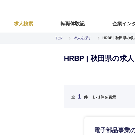
求人検索
転職体験記
企業イン
求人を探す
HRBP | 秋田県の
TOP
HRBP | 秋田県の求
ご希望の職種を
ご希望の職種を
ご希望の業界を
ご希望の勤務地
ご希望条件を入
希望年収
経営企画・事業企画
経営企画・事業企画
商社・卸
北海道・東北
エネルギー・資源・
1
経営ボード
経営ボード
全
件
1 - 1件を表示
北海道
推奨年齢
自動車・機械・船舶
秋田県
管理
管理
電気・電子・半導体
宮城県
フリーワード
SCM
SCM
素材・化学・金属
電子部品事業の
福島県