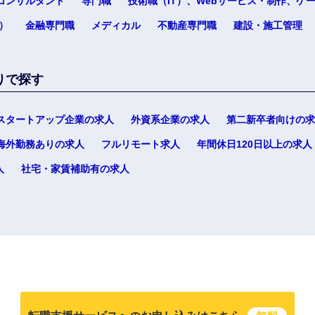
コンサルタント
専門職
技術職（IT）、Webサービス・制作、ゲ
）
金融専門職
メディカル
不動産専門職
建設・施工管理
りで探す
選択する
選択する
選択する
選択する
スタートアップ企業の求人
外資系企業の求人
第二新卒者向けの求
海外勤務ありの求人
フルリモート求人
年間休日120日以上の求人
人
社宅・家賃補助有の求人