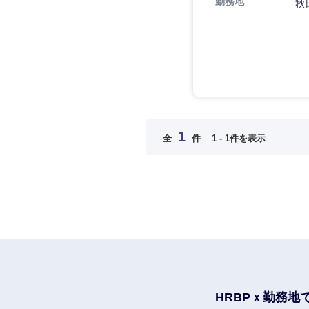
勤務地
秋
法律・特許事務所・
金融専門職
人材・アウトソーシ
金融専門職
メディカル
サービス
メディカル
その他
不動産専門職
不動産専門職
近畿地方
建設・施工管理
1
全
件
1 - 1件を表示
建設・施工管理
滋賀県
事務職
大阪府
事務職
その他
奈良県
その他
HRBPｘ勤務地