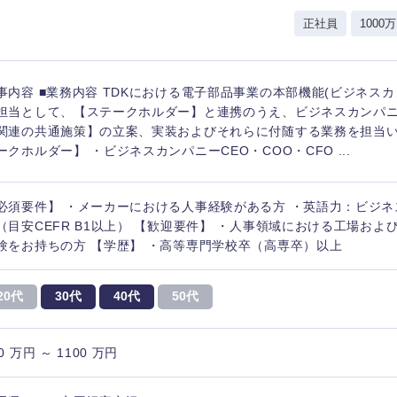
レル・消費財
正社員
1000万
経営企画
入力ください
ケア・ライフサイエンス
政策渉外
第二新卒
上場
その他企画業務
事内容 ■業務内容 TDKにおける電子部品事業の本部機能(ビジネス
担当として、【ステークホルダー】と連携のうえ、ビジネスカンパ
関連の共通施策】の立案、実装およびそれらに付随する業務を担当い
外資系企業
英語
ークホルダー】 ・ビジネスカンパニーCEO・COO・CFO ...
必須要件】 ・メーカーにおける人事経験がある方 ・英語力：ビジ
海外勤務あり
フル
東海地方
（目安CEFR B1以上） 【歓迎要件】 ・人事領域における工場お
験をお持ちの方 【学歴】 ・高等専門学校卒（高専卒）以上
富山県
岐阜県
完全週休2日制
社宅
ンク
福井県
愛知県
20代
30代
40代
50代
長野県
ス・制作、ゲーム
ス・
選択する
0 万円 ～ 1100 万円