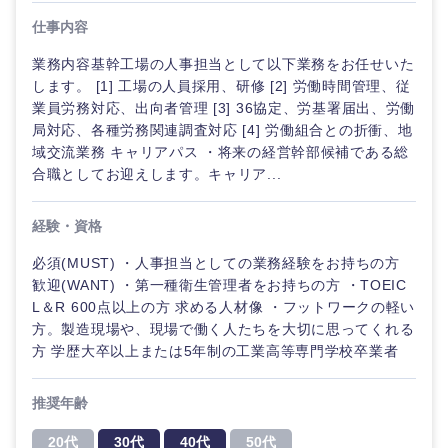
経営ボード
北海道
青森県
エネルギー・資源・環境
仕事内容
20代
30代
経営ボー
事業企画・事業開発
管理
推奨年齢
業務内容基幹工場の人事担当として以下業務をお任せいた
ド
秋田県
岩手県
自動車・機械・船舶
します。 [1] 工場の人員採用、研修 [2] 労働時間管理、従
40代
50代
事業管理
業員労務対応、出向者管理 [3] 36協定、労基署届出、労働
SCM
管理
宮城県
山形県
局対応、各種労務関連調査対応 [4] 労働組合との折衝、地
電気・電子・半導体
域交流業務 キャリアパス ・将来の経営幹部候補である総
人事
新規事業企画・立上げ
SCM
合職としてお迎えします。キャリア...
福島県
素材・化学・金属
フリーワード
マーケティング
M&A・事業投資
人
経験・資格
事
営業
食品・化粧品・アパレル・消費財
必須(MUST) ・人事担当としての業務経験をお持ちの方
こだわり条件を入力ください
経営企画
歓迎(WANT) ・第一種衛生管理者をお持ちの方 ・TOEIC
マーケテ
ィング
L＆R 600点以上の方 求める人材像 ・フットワークの軽い
サービス
急募
第二新卒
メディカル・ヘルスケア・ライフサイエンス
政策渉外
方。製造現場や、現場で働く人たちを大切に思ってくれる
方 学歴大卒以上または5年制の工業高等専門学校卒業者
営業
クリエイティブ
スタートアップ企
その他企画業務
金融
上場企業
業
推奨年齢
サービス
コンサルタント
20代
30代
40代
50代
建設・不動産