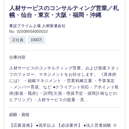
近畿地方
人材サービスのコンサルティング営業／札
幌・仙台・東京・大阪・福岡・沖縄
滋賀県
京都府
東証プライム上場 人材派遣会社
No. 02009054000010
大阪府
兵庫県
正社員
1000万
奈良県
和歌山県
仕事内容
人材サービスのコンサルティング営業、および派遣スタッ
フのフォロー、マネジメントをお任せします。 《具体的
には》 ・組織マネジメント ・営業戦略立案 ・予算策定
・メンバー育成、など ●クライアント対応・アポイント取
得(新規・既存) ・訪問(欠員・増員予定・採用計画などの
ヒアリング) ・人材サービスの提案・見...
経験・資格
【応募資格】 ●高卒以上 【必須要件】 ●法人営業経験 ※