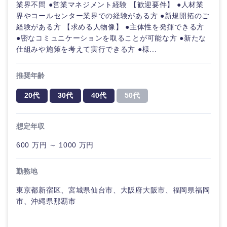
業界不問 ●営業マネジメント経験 【歓迎要件】 ●人材業
中国・四国地方
界やコールセンター業界での経験がある方 ●新規開拓のご
経験がある方 【求める人物像】 ●主体性を発揮できる方
鳥取県
島根県
●密なコミュニケーションを取ることが可能な方 ●新たな
仕組みや施策を考えて実行できる方 ●様...
岡山県
広島県
推奨年齢
山口県
徳島県
20代
30代
40代
50代
香川県
愛媛県
想定年収
600 万円 ～ 1000 万円
高知県
勤務地
東京都新宿区、宮城県仙台市、大阪府大阪市、福岡県福岡
市、沖縄県那覇市