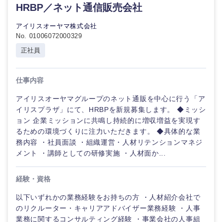
HRBP／ネット通信販売会社
エンターテイメント
メディカ
アイリスオーヤマ株式会社
ル
No. 01006072000329
甲信越・北陸
法律・特許事務所・監査法人
正社員
不動産専
新潟県
富山県
門職
人材・アウトソーシング
仕事内容
建設・施
石川県
福井県
アイリスオーヤマグループのネット通販を中心に行う「ア
工管理
サービス
イリスプラザ」にて、HRBPを新規募集します。 ◆ミッシ
山梨県
長野県
ョン 企業ミッションに共鳴し持続的に増収増益を実現す
事務職
るための環境づくりに注力いただきます。 ◆具体的な業
その他
務内容 ・社員面談 ・組織運営・人材リテンションマネジ
その他
メント ・講師としての研修実施 ・人材面か...
経験・資格
以下いずれかの業務経験をお持ちの方 ・人材紹介会社で
のリクルーター・キャリアアドバイザー業務経験 ・人事
業務に関するコンサルティング経験 ・事業会社の人事組