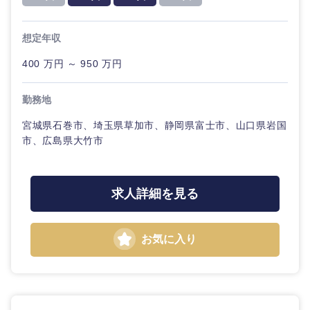
外資系企業
英語を活かす
クリエイ
専門職
関東地方
ティブ
倉庫・運輸・物流
想定年収
転勤なし
海外勤務あり
技術職（IT）、Webサービス・制作、ゲーム
茨城県
栃木県
コンサル
400 万円 ～ 950 万円
タント
技術職（モノづくり）
小売・通販・外食
年間休日120日以
フルリモート
群馬県
埼玉県
上
勤務地
専門職
金融専門職
IT・通信
宮城県石巻市、埼玉県草加市、静岡県富士市、山口県岩国
千葉県
東京都
完全週休2日制
社宅・家賃補助有
技術職
市、広島県大竹市
メディカル
（IT）、
Webサー
WEBサービス
神奈川県
ビス・制
不動産専門職
作、ゲー
求人詳細を見る
ム
コンサル・シンクタンク
建設・施工管理
技術職
お気に入り
広告・宣伝・印刷
（モノづ
事務職
くり）
その他
マスメディア
金融専門
職