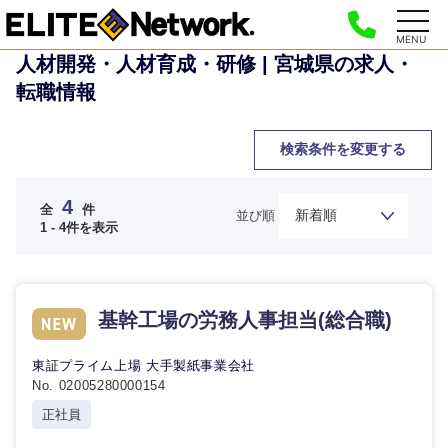
MENU
人材開発・人材育成・研修 | 宮城県の求人・
転職情報
検索条件を変更する
4
全
件
並び順
1 - 4件を表示
基幹工場の労務人事担当(総合職)
ご希望の職種を選択してください
ご希望の職種を選択してください
ご希望の業界を選択してください
ご希望の勤務地を選択してください
ご希望条件を入力ください
東証プライム上場 大手製紙事業会社
No. 02005280000154
経営企
経営企画・事業企画
商社・卸
北海道・東北地方
正社員
画・事業
すべての経営企画・事業企
希望年収
企画
画