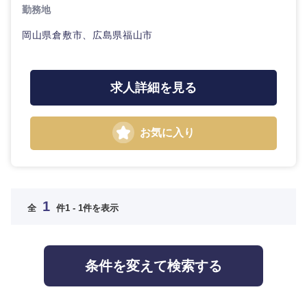
金融専門職
勤務地
新潟県
富山県
IT・通信
完全週休2日制
社宅・家賃補助有
技術職
岡山県倉敷市、広島県福山市
メディカル
（IT）、
石川県
福井県
Webサー
WEBサービス
ビス・制
不動産専門職
作、ゲー
山梨県
長野県
求人詳細を見る
ム
コンサル・シンクタンク
建設・施工管理
技術職
お気に入り
東海地方
広告・宣伝・印刷
（モノづ
事務職
くり）
岐阜県
静岡県
その他
マスメディア
金融専門
職
1
全
件
1 - 1件を表示
愛知県
三重県
エンターテイメント
メディカ
ル
法律・特許事務所・監査法人
条件を変えて検索する
近畿地方
不動産専
門職
人材・アウトソーシング
滋賀県
京都府