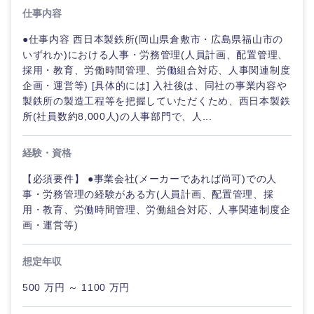
人事
新規事業企画・立上げ
SCM
仕事内容
福島県
素材・化学・金属
フリーワード
●仕事内容 西日本製鉄所(岡山県倉敷市・広島県福山市の
マーケティング
M&A・事業投資
人
いずれか)における人事・労務管理(人員計画、配置管理、
事
採用・教育、労働時間管理、労働組合対応、人事関連制度
営業
関東地方
食品・化粧品・アパレル・消費財
こだわり条件を入力ください
経営企画
企画・運営等) [具体的には] 入社後は、同社の事業内容や
マーケテ
製鉄所の製造工程等を把握していただくため、西日本製鉄
ィング
サービス
茨城県
栃木県
所(社員数約8,000人)の人事部門で、人...
急募
第二新卒
メディカル・ヘルスケア・ライフサイエンス
政策渉外
営業
クリエイティブ
経験・資格
群馬県
埼玉県
スタートアップ企
その他企画業務
金融
上場企業
業
サービス
【必須要件】 ●事業会社(メーカーであれば尚可)での人
コンサルタント
千葉県
東京都
事・労務管理の経験がある方(人員計画、配置管理、採
建設・不動産
外資系企業
英語を活かす
用・教育、労働時間管理、労働組合対応、人事関連制度企
クリエイ
専門職
画・運営等)
ティブ
神奈川県
倉庫・運輸・物流
転勤なし
海外勤務あり
技術職（IT）、Webサービス・制作、ゲーム
想定年収
コンサル
タント
技術職（モノづくり）
甲信越・北陸
500 万円 ～ 1100 万円
小売・通販・外食
年間休日120日以
フルリモート
上
専門職