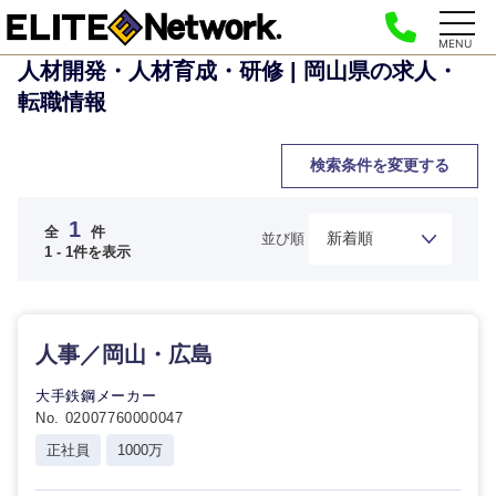
MENU
人材開発・人材育成・研修 | 岡山県の求人・
転職情報
検索条件を変更する
ご希望の職種を選択してください
ご希望の職種を選択してください
ご希望の業界を選択してください
ご希望の勤務地を選択してください
ご希望条件を入力ください
1
全
件
並び順
1 - 1件を表示
経営企
経営企画・事業企画
商社・卸
北海道・東北地方
画・事業
すべての経営企画・事業企
希望年収
企画
画
経営ボード
北海道
青森県
人事／岡山・広島
エネルギー・資源・環境
20代
30代
経営ボー
事業企画・事業開発
管理
大手鉄鋼メーカー
推奨年齢
ド
秋田県
岩手県
No. 02007760000047
自動車・機械・船舶
40代
50代
事業管理
正社員
1000万
SCM
管理
宮城県
山形県
電気・電子・半導体