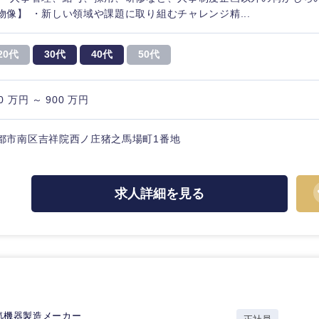
物像】 ・新しい領域や課題に取り組むチャレンジ精...
20代
30代
40代
50代
0 万円 ～ 900 万円
都市南区吉祥院西ノ庄猪之馬場町1番地
求人詳細を見る
選択する
選択する
選択する
選択する
気機器製造メーカー