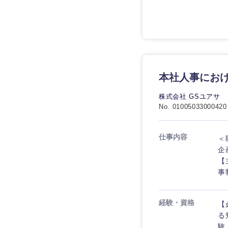
九州・沖縄
本社人事にお
福岡県
株式会社 GSユアサ
No. 01005033000420
長崎県
大分県
仕事内容
＜
鹿児島県
企
【
事
経験・資格
【
る
験