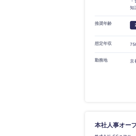
・
知
推奨年齢
想定年収
75
勤務地
京
近畿地方
滋賀県
大阪府
本社人事オー
奈良県