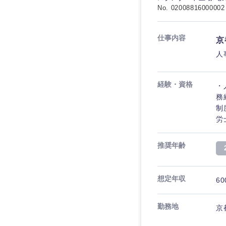
No. 02008816000002
仕事内容
京
人
経験・資格
・
務
制
労
推奨年齢
想定年収
60
勤務地
京