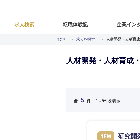
求人検索
転職体験記
企業イン
求人を探す
人材開発・人材育成
TOP
人材開発・人材育成・
ご希望の職種を
ご希望の職種を
ご希望の業界を
ご希望の勤務地
ご希望条件を入
5
全
件
1 - 5件を表示
希望年収
経営企画・事業企画
経営企画・事業企画
商社・卸
北海道・東北
エネルギー・資源・
経営ボード
経営ボード
北海道
推奨年齢
研究開
自動車・機械・船舶