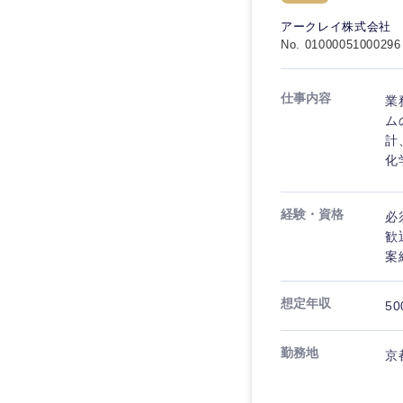
秋田県
管理
管理
電気・電子・半導体
アークレイ株式会社
宮城県
フリーワード
No. 01000051000296
SCM
SCM
素材・化学・金属
福島県
食品・化粧品・アパ
人事
人事
仕事内容
業
こだわり条件を
メディカル・ヘルス
ム
マーケティング
計
マーケティング
金融
化
急募
営業
建設・不動産
営業
経験・資格
必
倉庫・運輸・物流
スタートアップ企業
サービス
サービス
歓
小売・通販・外食
案
クリエイティブ
クリエイティブ
IT・通信
転勤なし
想定年収
50
コンサルタント
WEBサービス
コンサルタント
年間休日120日以上
勤務地
コンサル・シンクタ
京
専門職
専門職
広告・宣伝・印刷