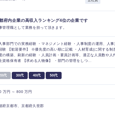
正社員
都府内企業の高収入ランキング4位の企業です
事管理職として業務を担って頂きます。
人事部門での実務経験 ・マネジメント経験 ・人事制度の運用、人
経験 【歓迎要件】 ※優先度の高い順に記載 ・人材育成(に関する制
度の構築、刷新の経験 ・人員計画・要員計画等、適正な人員数や人
士資格保有者 【求める人物像】 ・部門の管理をしつ...
20代
30代
40代
50代
0 万円 ～ 800 万円
都府京都市、京都府久世郡