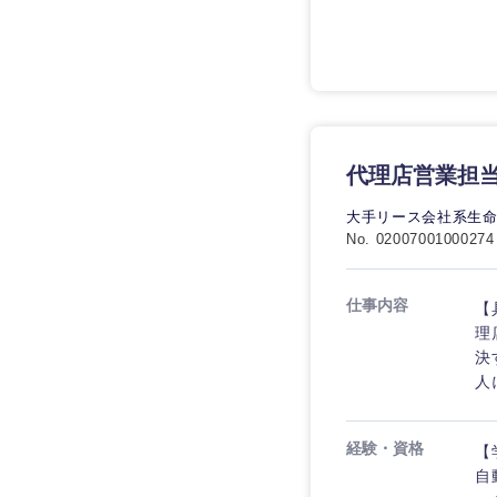
技術職（IT）、Webサービ
技術職（IT）、Webサービ
マスメディア
制作、ゲーム
技術職（モノづくり）
エンターテイメント
技術職（モノづくり）
法律・特許事務所・
金融専門職
人材・アウトソーシ
金融専門職
甲信越・北陸
メディカル
代理店営業担
サービス
新潟県
メディカル
大手リース会社系生
その他
不動産専門職
No. 02007001000274
石川県
不動産専門職
建設・施工管理
山梨県
仕事内容
【
建設・施工管理
理
事務職
決
事務職
人
その他
その他
経験・資格
【
自