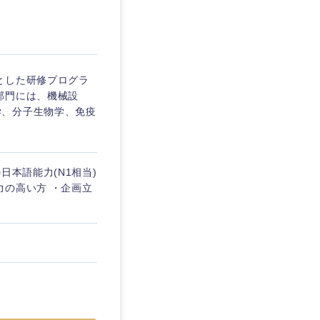
埼玉県
東京都
とした研修プログラ
部門には、機械設
学、分子生物学、免疫
企業
日本語能力(N1相当)
を活かす
力の高い方 ・企画立
リモート
・家賃補助有