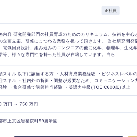
岩手県
事業管理
群馬県
正社員
山形県
新規事業企画・立上げ
千葉県
M&A・事業投資
神奈川県
レル・消費財
務内容 研究開発部門の社員育成のためのカリキュラム、技術を中心
経営企画
入力ください
ケア・ライフサイエンス
の企画立案、研修にまつわる業務を担って頂きます。 当社研究開発
政策渉外
、電気回路設計、組み込みのエンジニアの他に化学、物理学、生化
学等、様々な専門性を持った社員が在籍しています。自ら...
第二新卒
上場
その他企画業務
須スキル 以下に該当する方 ・人材育成業務経験 ・ビジネスレベルの
外資系企業
英語
迎スキル ・社内外の折衝・調整が必要なため、コミュニケーション
経験 ・集合研修で講師担当経験 ・英語力中級(TOEIC600点)以上
海外勤務あり
フル
0 万円 ～ 750 万円
完全週休2日制
社宅
ンク
都市上京区岩栖院町59擁翠園