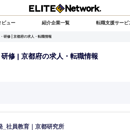
タビュー
紹介企業一覧
転職支援サービ
・研修 | 京都府の求人・転職情報
研修 | 京都府の求人・転職情報
選択してください
選択してください
選択してください
を選択してください
力ください
地方
すべての経営企画・事業企画
関東地方
環境
青森県
事業企画・事業開発
茨城県
20代
30代
40代
50代
発_社員教育｜京都研究所