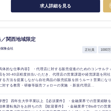
ス・制作、ゲーム
ス・
求人詳細を見る
選択する
監査法人
ング
東海地方
当／関西地域限定
富山県
岐阜県
命保険会社
正社員
1000万
福井県
愛知県
長野県
具体的な仕事内容】 ・代理店に対する販売促進のためのコンサルテ
店を30-40店程度担当いただき、代理店の営業課題や経営課題を同
する方法を提案しながら自社商品の販売拡販を担うルート営業になり
に対する教育・研修等販売フォローの実施 ・新規代理店...
学歴】 四年生大学卒業以上 【必須要件】 ・金融業界での営業経験
動車運転免許をお持ちの方 【歓迎要件】 ・金融業界でBtoBでの営