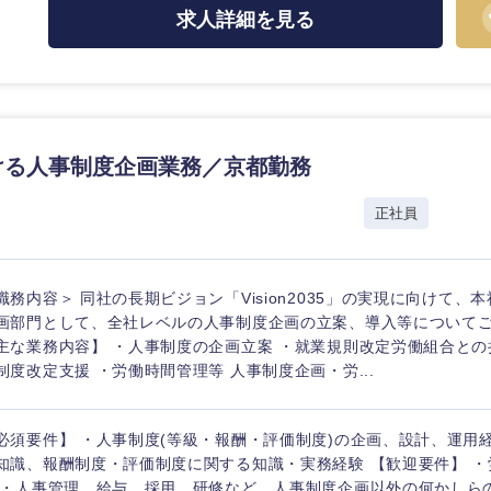
求人詳細を見る
海外
ける人事制度企画業務／京都勤務
佐賀県
正社員
熊本県
宮崎県
職務内容＞ 同社の長期ビジョン「Vision2035」の実現に向けて、
沖縄県
画部門として、全社レベルの人事制度企画の立案、導入等について
主な業務内容】 ・人事制度の企画立案 ・就業規則改定労働組合との
制度改定支援 ・労働時間管理等 人事制度企画・労...
必須要件】 ・人事制度(等級・報酬・評価制度)の企画、設計、運用
知識、報酬制度・評価制度に関する知識・実務経験 【歓迎要件】 
 ・人事管理、給与、採用、研修など、人事制度企画以外の何かしら