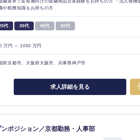
金融業界で富裕層向けの金融商品営業経験をお持ちの方 ・法人保険
識や税務知識をお持ちの方
20代
30代
40代
50代
0 万円 ～ 1050 万円
都府京都市、大阪府大阪市、兵庫県神戸市
求人詳細を見る
中国・四国地方
京都府
鳥取県
兵庫県
岡山県
プンポジション／京都勤務・人事部
和歌山県
山口県