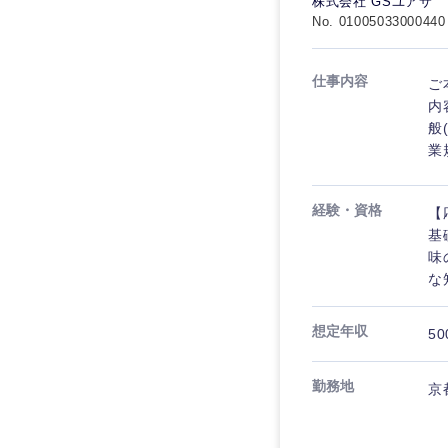
株式会社 GSユアサ
No. 01005033000440
仕事内容
ご
内
般
業
経験・資格
【
基
味
な
想定年収
50
勤務地
京