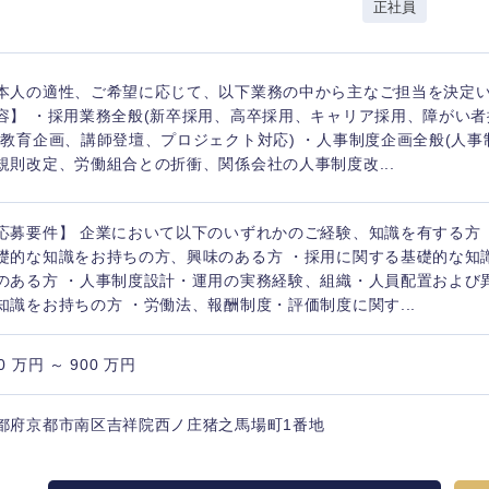
正社員
香川県
高知県
本人の適性、ご希望に応じて、以下業務の中から主なご担当を決定い
容】 ・採用業務全般(新卒採用、高卒採用、キャリア採用、障がい者
(教育企画、講師登壇、プロジェクト対応) ・人事制度企画全般(人
規則改定、労働組合との折衝、関係会社の人事制度改...
応募要件】 企業において以下のいずれかのご経験、知識を有する方
礎的な知識をお持ちの方、興味のある方 ・採用に関する基礎的な知
のある方 ・人事制度設計・運用の実務経験、組織・人員配置および
知識をお持ちの方 ・労働法、報酬制度・評価制度に関す...
0 万円 ～ 900 万円
都府京都市南区吉祥院西ノ庄猪之馬場町1番地