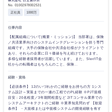
株式会社 日立製作所
金融専門職
IT・通信
No. 01002978002531
完全週休2日制
社宅・家賃補助有
技術職
正社員
1000万
メディカル
（IT）、
Webサー
WEBサービス
ビス・制
不動産専門職
仕事内容
作、ゲー
ム
コンサル・シンクタンク
【配属組織について(概要・ミッション)】 当部署は、保険
建設・施工管理
／共済業界向けのシステムインテグレーションを担う専門
技術職
組織です。大手の保険会社や共済会社様がクライアントで
広告・宣伝・印刷
（モノづ
事務職
あり、それらの企業に日々価値を与え続けております。
くり）
多様な経験者採用者が活躍しています。 また、SIer/IT会
その他
社からの転職者はもちろんのこと、保険...
マスメディア
金融専門
職
関東地方
経験・資格
エンターテイメント
メディカ
【必須条件】 12のいづれかのご経験をお持ちの方 1シス
ル
茨城県
栃木県
テム設計～実装までの一連の工程でのPL経験 ※PJT規模
法律・特許事務所・監査法人
目安：20名程度／3年期間程度など 2ITコンサル業界での
不動産専
システムアーキテクトのご経験 ※業界知見問わず 【歓迎
群馬県
埼玉県
門職
条件】 ・大規模または中規模システムの開発経験を有す
人材・アウトソーシング