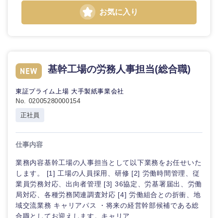
お気に入り
基幹工場の労務人事担当(総合職)
東証プライム上場 大手製紙事業会社
No. 02005280000154
正社員
仕事内容
業務内容基幹工場の人事担当として以下業務をお任せいた
甲信越・北陸
します。 [1] 工場の人員採用、研修 [2] 労働時間管理、従
業員労務対応、出向者管理 [3] 36協定、労基署届出、労働
局対応、各種労務関連調査対応 [4] 労働組合との折衝、地
新潟県
富山県
域交流業務 キャリアパス ・将来の経営幹部候補である総
合職としてお迎えします。キャリア...