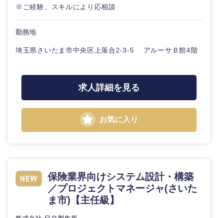
人事
新規事業企画・立上げ
SCM
※ご経験、スキルにより応相談
福島県
素材・化学・金属
フリーワード
マーケティング
M&A・事業投資
人
勤務地
事
埼玉県さいたま市中央区上落合2-3-5 アルーサＢ館4階
営業
食品・化粧品・アパレル・消費財
こだわり条件を入力ください
経営企画
マーケテ
ィング
サービス
急募
第二新卒
メディカル・ヘルスケア・ライフサイエンス
政策渉外
求人詳細を見る
営業
クリエイティブ
スタートアップ企
その他企画業務
金融
上場企業
業
お気に入り
サービス
コンサルタント
建設・不動産
外資系企業
英語を活かす
クリエイ
専門職
ティブ
倉庫・運輸・物流
転勤なし
海外勤務あり
技術職（IT）、Webサービス・制作、ゲーム
保険業界向けシステム設計・構築
コンサル
／プロジェクトマネージャ(さいた
タント
技術職（モノづくり）
小売・通販・外食
年間休日120日以
ま市)【主任級】
フルリモート
上
専門職