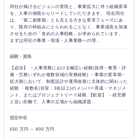
愛知県
三重県
同社が掲げるビジョンの実現と、事業拡大に伴う組織変革
を、人事の側面からリードしていただきます。 現在同社
は、「第二創業期」とも言える大きな変革フェーズにあ
り、既存の枠組みにとらわれることなく、事業成長を加速
させるための「攻めの人事戦略」が求められています。
まずは同社の事業・現場・人事業務への理...
経験・資格
【必須】 ・人事実務における幅広い経験(採用・教育・評
価・労務いずれか複数領域の実務経験) ・事業の変革期・
拡大期において、制度設計や運用改善に主体的に関わった
経験 ・複数名(目安：3名以上)のメンバー育成・マネジメ
ント、またはプロジェクトリード経験 【歓迎】 ・経営層
と近い距離で、人事の立場から組織課題...
想定年収
550 万円 ～ 800 万円