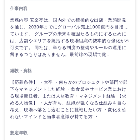
仕事内容
業務内容 安楽亭は、国内外での積極的な出店・業態開発
を通じ、2030年までにグローバル売上1000億円を目指し
ています。 グループの未来を確固たるものにするために
は、店舗やエリアを統括する現場組織の抜本的な強化が不
可欠です。 同社は、単なる制度の整備やルールの運用に
留まるつもりはありません。最前線の現場で働...
ご希望の職種を選択してください
ご希望の職種を選択してください
ご希望の業界を選択してください
ご希望の勤務地を選択してください
ご希望条件を入力ください
経験・資格
経営企
経営企画・事業企画
商社・卸
北海道・東北地方
【応募条件】 ・大卒 ・何らかのプロジェクトや部門で部
画・事業
すべての経営企画・事業企
希望年収
下をマネジメントした経験 ・飲食業やサービス業におけ
企画
画
経営ボード
る現場責任者、または人材教育・マネジメント経験 【求
北海道
青森県
エネルギー・資源・環境
める人物像】 ・人が育ち、組織が強くなる仕組みを自ら
20代
30代
経営ボー
事業企画・事業開発
考え、現場へ落とし込むことに挑戦したい方 ・変化を恐
管理
推奨年齢
ド
秋田県
岩手県
れないマインドと当事者意識が持てる方 ・...
自動車・機械・船舶
40代
50代
事業管理
SCM
管理
宮城県
山形県
想定年収
電気・電子・半導体