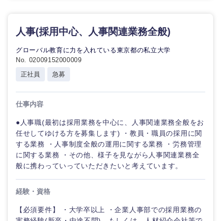
長崎県
熊本県
人事(採用中心、人事関連業務全般)
大分県
宮崎県
グローバル教育に力を入れている東京都の私立大学
No. 02009152000009
正社員
急募
鹿児島県
沖縄県
仕事内容
●人事職(最初は採用業務を中心に、人事関連業務全般をお
任せしてゆける方を募集します) ・教員・職員の採用に関
する業務 ・人事制度全般の運用に関する業務 ・労務管理
に関する業務 ・その他、様子を見ながら人事関連業務全
般に携わっていっていただきたいと考えています。
経験・資格
【必須要件】 ・大学卒以上 ・企業人事部での採用業務の
実務経験(新卒・中途不問)、もしくは、人材紹介会社等で