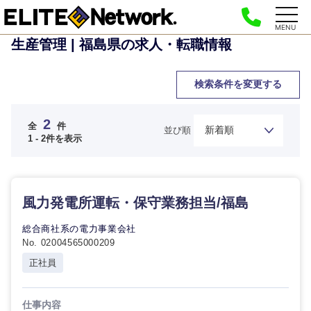
MENU
生産管理 | 福島県の求人・転職情報
検索条件を変更する
2
全
件
並び順
1 - 2件を表示
ご希望の職種を選択してください
ご希望の職種を選択してください
ご希望の業界を選択してください
ご希望の勤務地を選択してください
ご希望条件を入力ください
風力発電所運転・保守業務担当/福島
経営企
経営企画・事業企画
商社・卸
北海道・東北地方
総合商社系の電力事業会社
画・事業
すべての経営企画・事業企
希望年収
企画
画
No. 02004565000209
経営ボード
北海道
青森県
エネルギー・資源・環境
正社員
20代
30代
経営ボー
事業企画・事業開発
管理
推奨年齢
ド
秋田県
岩手県
自動車・機械・船舶
仕事内容