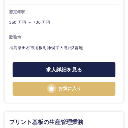
神奈川県
技術職（モノづくり）
小売・通販・外食
年間休日120日以
フルリモート
専門職
上
想定年収
金融専門職
350 万円 ～ 700 万円
IT・通信
技術職
完全週休2日制
社宅・家賃補助有
（IT）、
メディカル
Webサー
勤務地
ビス・制
WEBサービス
甲信越・北陸
作、ゲー
不動産専門職
福島県田村市滝根町神俣字大滝根3番地
ム
新潟県
富山県
コンサル・シンクタンク
建設・施工管理
技術職
求人詳細を見る
（モノづ
石川県
福井県
広告・宣伝・印刷
くり）
事務職
山梨県
長野県
お気に入り
金融専門
その他
マスメディア
職
エンターテイメント
メディカ
ル
プリント基板の生産管理業務
法律・特許事務所・監査法人
東海地方