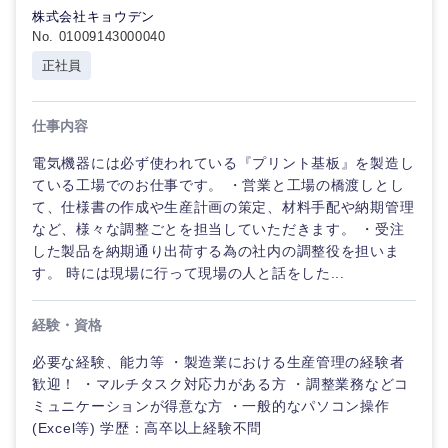
不動産専
株式会社キョウデン
門職
No. 01009143000040
人材・アウトソーシング
岐阜県
静岡県
正社員
建設・施
工管理
愛知県
三重県
サービス
仕事内容
事務職
電気機器には必ず使われている『プリント基板』を製造し
その他
ている工場でのお仕事です。 ・営業と工場の橋渡しとし
その他
て、仕様書の作成や生産計画の策定、材料手配や納期管理
など、様々な調整ごとを担当していただきます。 ・受注
近畿地方
した製品を納期通り出荷する為の社内の調整役を担いま
す。 時には現場に行って現場の人と話をした...
滋賀県
京都府
経験・資格
大阪府
兵庫県
必要な経験、能力等 ・製造業における生産管理の経験者
歓迎！ ・マルチタスク対応力がある方 ・調整業務などコ
ミュニケーションが得意な方 ・一般的なパソコン操作
奈良県
和歌山県
(Excel等) 学歴：高卒以上経験不問