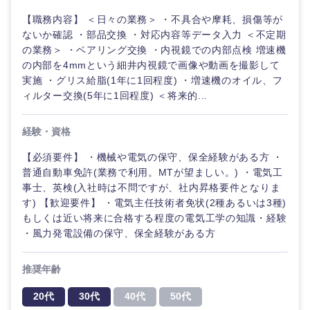
40代
50代
事業管理
SCM
管理
【職務内容】 ＜日々の業務＞ ・不具合や摩耗、損傷等が
宮城県
山形県
電気・電子・半導体
ないか確認 ・部品交換 ・対応内容等データ入力 ＜不定期
人事
新規事業企画・立上げ
の業務＞ ・ベアリング交換 ・内視鏡での内部点検 増速機
SCM
福島県
の内部を4mmという細井内視鏡で画像や動画を撮影して
素材・化学・金属
フリーワード
マーケティング
実施 ・グリス給脂(1年に1回程度) ・増速機のオイル、フ
M&A・事業投資
人事
ィルター交換(5年に1回程度) ＜将来的...
営業
食品・化粧品・アパレル・消費財
マーケテ
こだわり条件を入力ください
経営企画
経験・資格
ィング
サービス
急募
第二新卒
【必須要件】 ・機械や電気の保守、保全経験がある方 ・
メディカル・ヘルスケア・ライフサイエンス
関東地方
政策渉外
営業
普通自動車免許(業務で利用。MTが望ましい。) ・電気工
クリエイティブ
事士、英検(入社時は不問ですが、社内昇格要件となりま
スタートアップ企
茨城県
栃木県
その他企画業務
金融
上場企業
サービス
す) 【歓迎要件】 ・電気主任技術者免状(2種あるいは3種)
業
コンサルタント
もしくは近い将来に合格する程度の電気工学の知識・経験
・風力発電設備の保守、保全経験がある方
群馬県
埼玉県
クリエイ
建設・不動産
外資系企業
英語を活かす
ティブ
専門職
推奨年齢
千葉県
東京都
倉庫・運輸・物流
転勤なし
海外勤務あり
コンサル
技術職（IT）、Webサービス・制作、ゲーム
20代
30代
40代
50代
タント