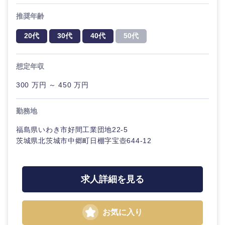
推奨年齢
20代
30代
40代
50代
中国・四国地方
想定年収
鳥取県
島根県
300 万円 ～ 450 万円
岡山県
広島県
勤務地
福島県いわき市好間工業団地22-5
山口県
徳島県
茨城県北茨城市中郷町日棚字宝壺644-12
香川県
愛媛県
求人詳細を見る
高知県
お気に入り