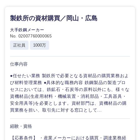
中国・四国地方
製鉄所の資材購買／岡山・広島
鳥取県
島根県
大手鉄鋼メーカー
岡山県
広島県
No. 02007760000065
正社員
1000万
山口県
徳島県
仕事内容
香川県
愛媛県
●任せたい業務 製鉄所で必要となる資材品の購買業務およ
び材料管理業務 ●具体的な職務内容 鉄鋼製品の製造プロ
高知県
セスにおいては、鉄鉱石・石炭等の原料以外にも、様々な
資機材品(生産用材料・機械装置・消耗部品・工具器具・
安全用具等)を必要とします。資材部門は、資機材品の購
買業務を担い、取引先に対する窓口として...
経験・資格
【応募条件】 ・産業メーカーにおける購買・調達業務経