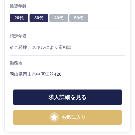
推奨年齢
20代
30代
40代
50代
近畿地方
想定年収
滋賀県
京都府
※ご経験、スキルにより応相談
大阪府
兵庫県
勤務地
岡山県岡山市中区江並428
奈良県
和歌山県
求人詳細を見る
お気に入り