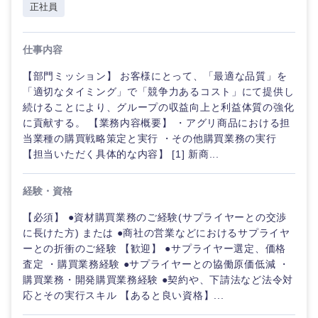
正社員
山梨県
長野県
法律・特許事務所・監査法人
不動産専
門職
仕事内容
人材・アウトソーシング
【部門ミッション】 お客様にとって、「最適な品質」を
建設・施
「適切なタイミング」で「競争力あるコスト」にて提供し
工管理
続けることにより、グループの収益向上と利益体質の強化
サービス
に貢献する。 【業務内容概要】 ・アグリ商品における担
事務職
当業種の購買戦略策定と実行 ・その他購買業務の実行
その他
【担当いただく具体的な内容】 [1] 新商...
東海地方
その他
経験・資格
岐阜県
静岡県
【必須】 ●資材購買業務のご経験(サプライヤーとの交渉
に長けた方) または ●商社の営業などにおけるサプライヤ
愛知県
三重県
ーとの折衝のご経験 【歓迎】 ●サプライヤー選定、価格
査定 ・購買業務経験 ●サプライヤーとの協働原価低減 ・
購買業務・開発購買業務経験 ●契約や、下請法など法令対
応とその実行スキル 【あると良い資格】...