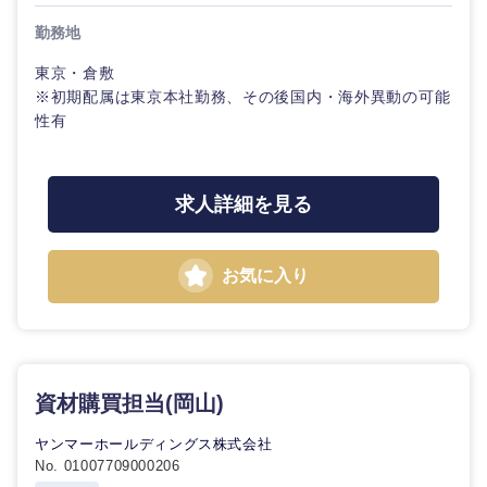
転勤なし
海外勤務あり
コンサル
技術職（IT）、Webサービス・制作、ゲーム
タント
勤務地
千葉県
東京都
技術職（モノづくり）
小売・通販・外食
年間休日120日以
東京・倉敷
フルリモート
専門職
上
※初期配属は東京本社勤務、その後国内・海外異動の可能
神奈川県
金融専門職
性有
IT・通信
技術職
完全週休2日制
社宅・家賃補助有
（IT）、
メディカル
Webサー
ビス・制
WEBサービス
求人詳細を見る
作、ゲー
不動産専門職
ム
コンサル・シンクタンク
お気に入り
建設・施工管理
技術職
（モノづ
広告・宣伝・印刷
くり）
甲信越・北陸
事務職
金融専門
その他
新潟県
富山県
マスメディア
資材購買担当(岡山)
職
ヤンマーホールディングス株式会社
石川県
福井県
エンターテイメント
メディカ
No. 01007709000206
ル