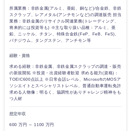
管理
推奨年齢
ド
秋田県
岩手県
自動車・機械・船舶
所属業務：非鉄金属(アルミ、亜鉛、銅など)/合金鉄、非鉄
40代
50代
スクラップ、レアメタル(アンチモンなど)の調達販売 担当
事業管理
SCM
管理
業務：非鉄金属のリサイクル関連業務(トレーディング、
宮城県
山形県
電気・電子・半導体
将来的には投資等も) ※主な取り扱い品種：アルミ、亜
人事
新規事業企画・立上げ
SCM
鉛、ニッケル、チタン、特殊合金鉄(FeP、FeB、FeS)、
福島県
バナジウム、タングステン、アンチモン等
素材・化学・金属
フリーワード
マーケティング
M&A・事業投資
人事
経験・資格
営業
食品・化粧品・アパレル・消費財
マーケテ
こだわり条件を入力ください
経営企画
求める経験：非鉄金属、非鉄金属スクラップの調達・販売
ィング
の新規開拓 ※投資・出資経験者歓迎 求める能力(資格)：
サービス
急募
第二新卒
メディカル・ヘルスケア・ライフサイエンス
政策渉外
TOEIC600点以上 ※日常会話レベル、MicrosoftのMOSア
営業
ソシエイトとスペシャリストレベル、普通自動車運転免許
クリエイティブ
求める人物像：明るく、協調性がありチャレンジ精神をも
スタートアップ企
その他企画業務
金融
上場企業
関東地方
サービス
つ人材
業
コンサルタント
クリエイ
茨城県
栃木県
建設・不動産
想定年収
外資系企業
英語を活かす
ティブ
専門職
600 万円 ～ 1100 万円
群馬県
埼玉県
倉庫・運輸・物流