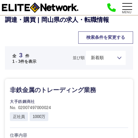
MENU
調達・購買 | 岡山県の求人・転職情報
検索条件を変更する
3
全
件
並び順
1 - 3件を表示
ご希望の職種を選択してください
ご希望の職種を選択してください
ご希望の業界を選択してください
ご希望の勤務地を選択してください
ご希望条件を入力ください
非鉄金属のトレーディング業務
大手鉄鋼商社
No. 02007497000024
経営企
経営企画・事業企画
商社・卸
北海道・東北地方
画・事業
すべての経営企画・事業企
希望年収
正社員
1000万
企画
画
経営ボード
北海道
青森県
エネルギー・資源・環境
仕事内容
20代
30代
経営ボー
事業企画・事業開発