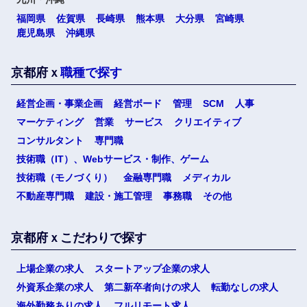
福岡県
佐賀県
長崎県
熊本県
大分県
宮崎県
鹿児島県
沖縄県
京都府ｘ
職種で探す
選択する
経営企画・事業企画
経営ボード
管理
SCM
人事
マーケティング
営業
サービス
クリエイティブ
コンサルタント
専門職
技術職（IT）、Webサービス・制作、ゲーム
技術職（モノづくり）
金融専門職
メディカル
不動産専門職
建設・施工管理
事務職
その他
京都府ｘこだわりで探す
上場企業の求人
スタートアップ企業の求人
外資系企業の求人
第二新卒者向けの求人
転勤なしの求人
海外勤務ありの求人
フルリモート求人