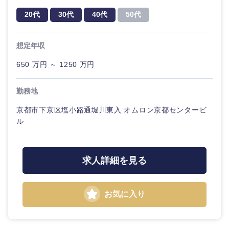
神奈川県
技術職（モノづくり）
小売・通販・外食
年間休日120日以
20代
30代
40代
50代
フルリモート
専門職
上
金融専門職
IT・通信
想定年収
技術職
完全週休2日制
社宅・家賃補助有
（IT）、
メディカル
Webサー
650 万円 ～ 1250 万円
ビス・制
WEBサービス
作、ゲー
甲信越・北陸
不動産専門職
勤務地
ム
コンサル・シンクタンク
京都市下京区塩小路通堀川東入 オムロン京都センタービ
新潟県
富山県
建設・施工管理
技術職
ル
（モノづ
広告・宣伝・印刷
くり）
事務職
石川県
福井県
求人詳細を見る
金融専門
その他
マスメディア
山梨県
長野県
職
お気に入り
エンターテイメント
メディカ
ル
法律・特許事務所・監査法人