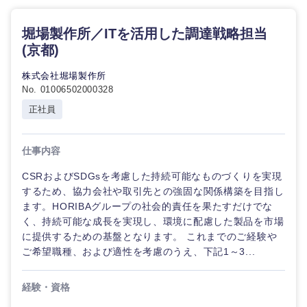
不動産専
門職
東海地方
堀場製作所／ITを活用した調達戦略担当
人材・アウトソーシング
(京都)
建設・施
岐阜県
静岡県
工管理
株式会社堀場製作所
サービス
No. 01006502000328
愛知県
三重県
事務職
正社員
その他
その他
仕事内容
CSRおよびSDGsを考慮した持続可能なものづくりを実現
するため、協力会社や取引先との強固な関係構築を目指し
近畿地方
ます。HORIBAグループの社会的責任を果たすだけでな
く、持続可能な成長を実現し、環境に配慮した製品を市場
に提供するための基盤となります。 これまでのご経験や
滋賀県
京都府
ご希望職種、および適性を考慮のうえ、下記1～3...
大阪府
兵庫県
経験・資格