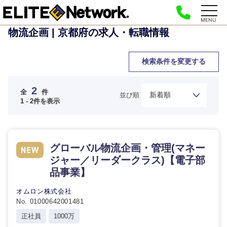
MENU
物流企画 | 京都府の求人・転職情報
検索条件を変更する
2
全
件
並び順
1 - 2件を表示
ご希望の職種を選択してください
ご希望の職種を選択してください
ご希望の業界を選択してください
ご希望の勤務地を選択してください
ご希望条件を入力ください
グローバル物流企画・管理(マネー
ジャー／リーダークラス)【電子部
経営企
経営企画・事業企画
商社・卸
北海道・東北地方
画・事業
すべての経営企画・事業企
品事業】
希望年収
企画
画
経営ボード
北海道
青森県
オムロン株式会社
エネルギー・資源・環境
No. 01000642001481
20代
30代
経営ボー
事業企画・事業開発
管理
推奨年齢
ド
正社員
1000万
秋田県
岩手県
自動車・機械・船舶