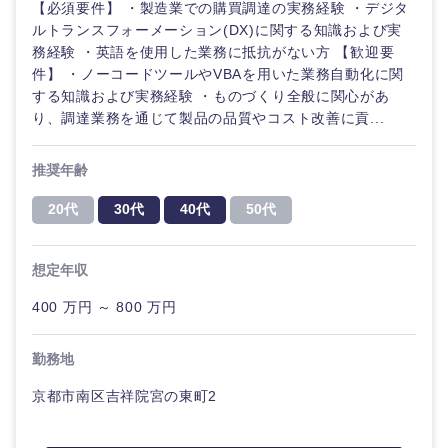
奈良県
和歌山県
【必須要件】 ・製造業での購買調達の実務経験 ・デジタ
ルトランスフォーメーション(DX)に関する知識および実
務経験 ・英語を使用した業務に抵抗がない方 【歓迎要
件】 ・ノーコードツールやVBAを用いた業務自動化に関
する知識および実務経験 ・ものづくり全般に関心があ
り、調達業務を通じて製品の品質やコスト改善に貢...
中国・四国地方
推奨年齢
20代
30代
40代
50代
鳥取県
島根県
岡山県
広島県
想定年収
400 万円 ～ 800 万円
山口県
徳島県
勤務地
香川県
愛媛県
京都市南区吉祥院宮の東町2
高知県