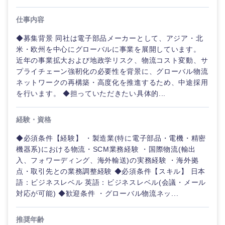
40代
50代
事業管理
SCM
管理
宮城県
山形県
仕事内容
電気・電子・半導体
人事
新規事業企画・立上げ
◆募集背景 同社は電子部品メーカーとして、アジア・北
SCM
福島県
米・欧州を中心にグローバルに事業を展開しています。
素材・化学・金属
フリーワード
マーケティング
近年の事業拡大および地政学リスク、物流コスト変動、サ
M&A・事業投資
人事
プライチェーン強靭化の必要性を背景に、グローバル物流
ネットワークの再構築・高度化を推進するため、中途採用
営業
食品・化粧品・アパレル・消費財
マーケテ
こだわり条件を入力ください
経営企画
を行います。 ◆担っていただきたい具体的...
ィング
サービス
急募
第二新卒
メディカル・ヘルスケア・ライフサイエンス
政策渉外
経験・資格
関東地方
営業
クリエイティブ
◆必須条件【経験】 ・製造業(特に電子部品・電機・精密
スタートアップ企
その他企画業務
金融
上場企業
機器系)における物流・SCM業務経験 ・国際物流(輸出
サービス
茨城県
栃木県
業
コンサルタント
入、フォワーディング、海外輸送)の実務経験 ・海外拠
点・取引先との業務調整経験 ◆必須条件【スキル】 日本
クリエイ
建設・不動産
群馬県
埼玉県
外資系企業
英語を活かす
語：ビジネスレベル 英語：ビジネスレベル(会議・メール
ティブ
専門職
対応が可能) ◆歓迎条件 ・グローバル物流ネッ...
千葉県
東京都
倉庫・運輸・物流
転勤なし
海外勤務あり
コンサル
技術職（IT）、Webサービス・制作、ゲーム
タント
推奨年齢