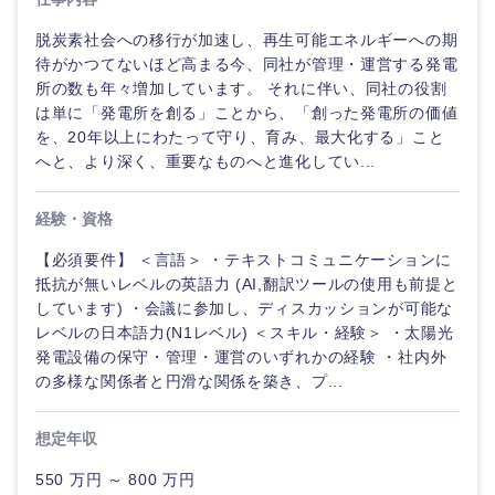
管理
推奨年齢
ド
秋田県
岩手県
自動車・機械・船舶
脱炭素社会への移行が加速し、再生可能エネルギーへの期
40代
50代
事業管理
SCM
待がかつてないほど高まる今、同社が管理・運営する発電
管理
宮城県
山形県
所の数も年々増加しています。 それに伴い、同社の役割
電気・電子・半導体
は単に「発電所を創る」ことから、「創った発電所の価値
人事
新規事業企画・立上げ
SCM
を、20年以上にわたって守り、育み、最大化する」こと
福島県
へと、より深く、重要なものへと進化してい...
素材・化学・金属
フリーワード
マーケティング
M&A・事業投資
人事
経験・資格
営業
食品・化粧品・アパレル・消費財
マーケテ
こだわり条件を入力ください
経営企画
ィング
【必須要件】 ＜言語＞ ・テキストコミュニケーションに
サービス
抵抗が無いレベルの英語力 (AI,翻訳ツールの使用も前提と
急募
第二新卒
メディカル・ヘルスケア・ライフサイエンス
政策渉外
しています) ・会議に参加し、ディスカッションが可能な
営業
レベルの日本語力(N1レベル) ＜スキル・経験＞ ・太陽光
クリエイティブ
スタートアップ企
発電設備の保守・管理・運営のいずれかの経験 ・社内外
その他企画業務
金融
上場企業
関東地方
サービス
業
の多様な関係者と円滑な関係を築き、プ...
コンサルタント
クリエイ
茨城県
栃木県
建設・不動産
外資系企業
英語を活かす
想定年収
ティブ
専門職
550 万円 ～ 800 万円
群馬県
埼玉県