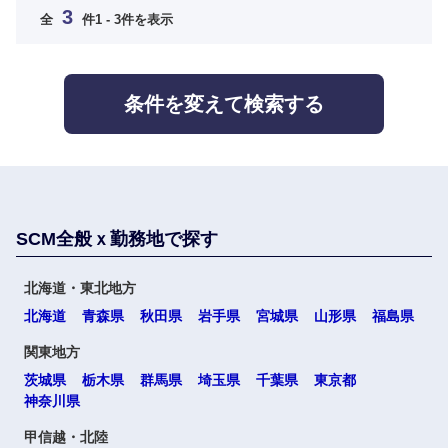
3
海外
全
件
1 - 3件を表示
条件を変えて検索する
SCM全般ｘ勤務地で探す
選択する
選択する
選択する
選択する
北海道・東北地方
北海道
青森県
秋田県
岩手県
宮城県
山形県
福島県
関東地方
茨城県
栃木県
群馬県
埼玉県
千葉県
東京都
神奈川県
甲信越・北陸