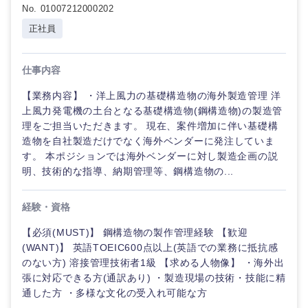
No. 01007212000202
山梨県
長野県
法律・特許事務所・監査法人
正社員
不動産専
門職
人材・アウトソーシング
仕事内容
建設・施
工管理
【業務内容】 ・洋上風力の基礎構造物の海外製造管理 洋
サービス
上風力発電機の土台となる基礎構造物(鋼構造物)の製造管
事務職
理をご担当いただきます。 現在、案件増加に伴い基礎構
造物を自社製造だけでなく海外ベンダーに発注していま
その他
す。 本ポジションでは海外ベンダーに対し製造企画の説
東海地方
その他
明、技術的な指導、納期管理等、鋼構造物の...
岐阜県
静岡県
経験・資格
【必須(MUST)】 鋼構造物の製作管理経験 【歓迎
愛知県
三重県
(WANT)】 英語TOEIC600点以上(英語での業務に抵抗感
のない方) 溶接管理技術者1級 【求める人物像】 ・海外出
張に対応できる方(通訳あり) ・製造現場の技術・技能に精
通した方 ・多様な文化の受入れ可能な方