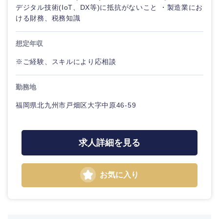
デジタル技術(IoT、DX等)に抵抗がないこと ・製造業にお
ける財務、税務知識
九州・沖縄
想定年収
福岡県
佐賀県
※ご経験、スキルにより応相談
長崎県
熊本県
勤務地
大分県
宮崎県
福岡県北九州市戸畑区大字中原46-59
鹿児島県
沖縄県
求人詳細を見る
お気に入り