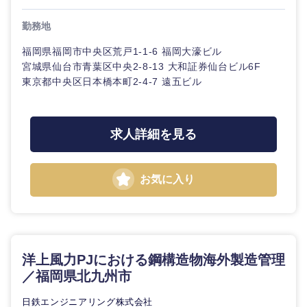
倉庫・運輸・物流
転勤なし
海外勤務あり
コンサル
技術職（IT）、Webサービス・制作、ゲーム
タント
勤務地
千葉県
東京都
技術職（モノづくり）
小売・通販・外食
年間休日120日以
フルリモート
専門職
福岡県福岡市中央区荒戸1-1-6 福岡大濠ビル
上
宮城県仙台市青葉区中央2-8-13 大和証券仙台ビル6F
神奈川県
金融専門職
東京都中央区日本橋本町2-4-7 遠五ビル
IT・通信
技術職
完全週休2日制
社宅・家賃補助有
（IT）、
メディカル
Webサー
ビス・制
WEBサービス
求人詳細を見る
作、ゲー
不動産専門職
ム
コンサル・シンクタンク
建設・施工管理
お気に入り
技術職
（モノづ
広告・宣伝・印刷
くり）
事務職
甲信越・北陸
金融専門
その他
マスメディア
新潟県
富山県
職
洋上風力PJにおける鋼構造物海外製造管理
／福岡県北九州市
石川県
福井県
エンターテイメント
メディカ
ル
日鉄エンジニアリング株式会社