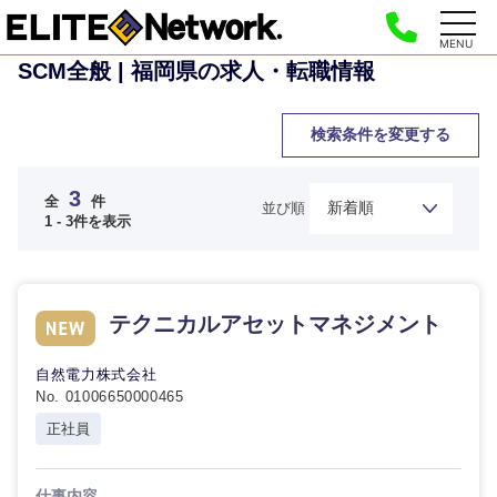
MENU
SCM全般 | 福岡県の求人・転職情報
検索条件を変更する
3
全
件
並び順
1 - 3件を表示
ご希望の職種を選択してください
ご希望の職種を選択してください
ご希望の業界を選択してください
ご希望の勤務地を選択してください
テクニカルアセットマネジメント
ご希望条件を入力ください
自然電力株式会社
経営企
経営企画・事業企画
商社・卸
北海道・東北地方
No. 01006650000465
画・事業
すべての経営企画・事業企
希望年収
正社員
企画
画
経営ボード
北海道
青森県
エネルギー・資源・環境
20代
30代
経営ボー
事業企画・事業開発
仕事内容