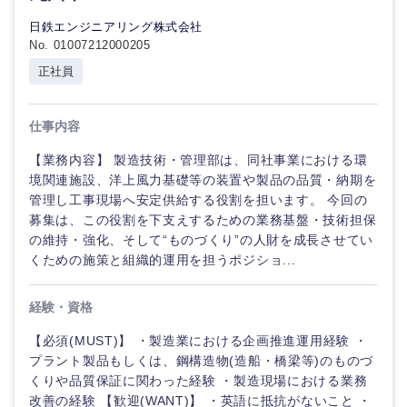
中国・四国地方
日鉄エンジニアリング株式会社
No. 01007212000205
鳥取県
島根県
正社員
岡山県
広島県
仕事内容
【業務内容】 製造技術・管理部は、同社事業における環
山口県
徳島県
境関連施設、洋上風力基礎等の装置や製品の品質・納期を
管理し工事現場へ安定供給する役割を担います。 今回の
香川県
愛媛県
募集は、この役割を下支えするための業務基盤・技術担保
の維持・強化、そして“ものづくり”の人財を成長させてい
くための施策と組織的運用を担うポジショ...
高知県
経験・資格
【必須(MUST)】 ・製造業における企画推進運用経験 ・
プラント製品もしくは、鋼構造物(造船・橋梁等)のものづ
くりや品質保証に関わった経験 ・製造現場における業務
改善の経験 【歓迎(WANT)】 ・英語に抵抗がないこと ・