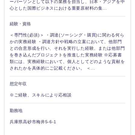
ーパーソンとして以下の業務を担当し、日本・アジアを中
心とした国際ビジネスにおける重要原材料の集...
経験・資格
＜専門性(必須)＞ ・調達(ソーシング・購買)に関わる何ら
かの実務経験 ・調達方針や戦略の立案において、他部門
との合意形成を行い、それを実行した経験、または他部門
を巻き込んだプロジェクトを推進した実務経験 ※応募書
類には、実務経験において、個人としてどのような貢献を
されたかを具体的にご記載ください。 ＜...
中国・四国地方
想定年収
※ご経験、スキルにより応相談
鳥取県
島根県
勤務地
岡山県
広島県
兵庫県高砂市梅井5-6-1
山口県
徳島県