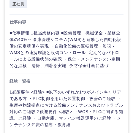
正社員
仕事内容
■仕事情報 1担当業務内容 ■設備管理・機械保全～業務全
体の40%～ 倉庫管理システム(WMS)と連動した自動化設
備の安定稼働を実現 ・自動化設備の運転管理・監視 -
WMSとの連携確認と設備コントロール -定期的なパトロ
ールによる設備状態の確認 ・保全・メンテナンス: -定期
的な点検、清掃、潤滑を実施 -予防保全計画に基づ...
経験・資格
1必須要件 <経験> ■以下のいずれか1つがメインキャリア
である方 ・PLC制御を用いた装置制御・改善のご経験 ・
生産や物流拠点における設備メンテナンスおよびトラブル
対応のご経験 2歓迎要件 <経験> ・WCS・PLCに関する知
識、ご経験 ・自動倉庫、マテハン機器運用のご経験 ・メ
ンテナンス知識の指導・教育経...