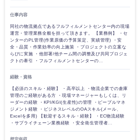
仕事内容
同社の物流拠点であるフルフィルメントセンター内の現場
運営・管理業務全般を担って頂きます。 【業務例】 ・セ
ンターのPL管理(作業原価の予算策定、実績管理) ・安
全・品質・作業効率の向上施策 ・プロジェクトの立案な
らびに実施 ・他部署/他チーム間の調整及び共同プロジェ
クトの牽引 ・フルフィルメントセンターの...
経験・資格
【必須のスキル・経験】 ・高卒以上 ・物流企業での倉庫
管理のご経験がある方 ・現場マネージャーもしくは、リ
ーダーの経験 ・KPI/KGI(生産性)の管理 ・ピープルマネ
ジメント経験 ・ビジネスレベルのOAスキル(メール、
Excelを多用) 【歓迎するスキル・経験】 ・EC物流経験
・サプライチェーン業務経験 ・安全衛生管理者...
想定年収