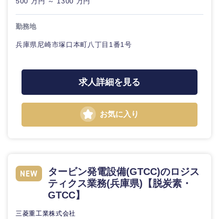
40代
50代
500 万円 ～ 1300 万円
事業管理
SCM
管理
宮城県
山形県
電気・電子・半導体
勤務地
人事
新規事業企画・立上げ
SCM
福島県
兵庫県尼崎市塚口本町八丁目1番1号
素材・化学・金属
フリーワード
マーケティング
M&A・事業投資
人事
営業
食品・化粧品・アパレル・消費財
マーケテ
こだわり条件を入力ください
求人詳細を見る
経営企画
ィング
サービス
急募
第二新卒
メディカル・ヘルスケア・ライフサイエンス
政策渉外
お気に入り
営業
クリエイティブ
スタートアップ企
その他企画業務
金融
上場企業
サービス
業
コンサルタント
クリエイ
建設・不動産
外資系企業
英語を活かす
タービン発電設備(GTCC)のロジス
ティブ
専門職
ティクス業務(兵庫県)【脱炭素・
GTCC】
倉庫・運輸・物流
転勤なし
海外勤務あり
コンサル
技術職（IT）、Webサービス・制作、ゲーム
タント
三菱重工業株式会社