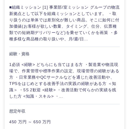
■組織ミッション [1] 事業部/室ミッション グループの物流
新拠点として以下を組織ミッションとしています。 ・取
り扱うのは単体では差別化が難しい商品。そこに如何に付
加価値(お客様が欲しい数量、タイミング、仕分、伝票種
類での短納期デリバリーなど)を乗せていくかを画策 ・多
種多様な商品種の取り扱いや、月/週/日...
経験・資格
1必須 <経験> どちらにも当てはまる方 ・製造業や物流現
場で、作業管理や標準作業の設定、現場管理の経験がある
方 ・日常業務やQCサークルなどを通じた改善活動や、
TPSをはじめとする改善手法の実践の経験がある方 ＜知
識＞ ・5S 2歓迎 <経験> ・改善活動で何らかの実績を残
した方 <知識・スキル> ・...
想定年収
選択する
450 万円 ～ 650 万円