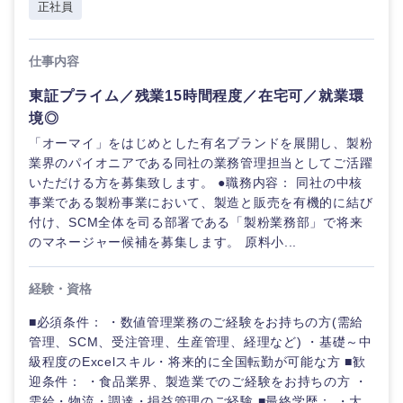
正社員
仕事内容
東証プライム／残業15時間程度／在宅可／就業環
境◎
「オーマイ」をはじめとした有名ブランドを展開し、製粉
業界のパイオニアである同社の業務管理担当としてご活躍
いただける方を募集致します。 ●職務内容： 同社の中核
事業である製粉事業において、製造と販売を有機的に結び
付け、SCM全体を司る部署である「製粉業務部」で将来
のマネージャー候補を募集します。 原料小...
経験・資格
■必須条件： ・数値管理業務のご経験をお持ちの方(需給
管理、SCM、受注管理、生産管理、経理など) ・基礎～中
級程度のExcelスキル・将来的に全国転勤が可能な方 ■歓
迎条件： ・食品業界、製造業でのご経験をお持ちの方 ・
需給・物流・調達・損益管理のご経験 ■最終学歴： ・大