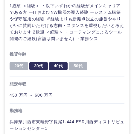
1必須 ＜経験＞ ・以下いずれかの経験がメインキャリア
である方 ーITおよびNW機器の導入経験 ーシステム構築
や保守運用の経験 ※経験よりも新拠点設立の趣旨ややり
選択する
選択する
選択する
選択する
がいに賛同いただける志向・スタンスを重視したいと考え
ております 2歓迎 ＜経験＞ ・コーディングによるツール
開発のご経験(言語は問いません) ・業務シス...
推奨年齢
20代
30代
40代
50代
想定年収
450 万円 ～ 600 万円
勤務地
兵庫県川西市東畦野字長尾1-444 ESR川西ディストリビュ
ーションセンター1