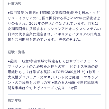
仕事内容
●採用背景 次世代の戦闘機(次期戦闘機)開発を日本・イギ
リス・イタリアの3ヵ国で開発する事が2022年に防衛省よ
り公表され、2035年の導入が予定されています。同社は
次期戦闘機に搭載するミッションアビオニクスシステムの
日本の代表企業に選定され、イギリスとイタリアの代表企
業と共同開発を進めています。 先代のF-2の...
経験・資格
ご希望の職種を選択してください
ご希望の職種を選択してください
ご希望の業界を選択してください
ご希望の勤務地を選択してください
ご希望条件を入力ください
●必須 ・航空/宇宙領域で調達もしくはサプライチェーン
マネジメントのご経験をお持ちの方 ・ビジネス英語の使
用経験もしくは準ずる英語力(TOEIC800点以上) ●歓迎 ・
経営企
経営企画・事業企画
商社・卸
北海道・東北地方
大規模プロジェクトのマネジメントのご経験 ・マネジメ
画・事業
すべての経営企画・事業企
希望年収
ントのご経験をお持ちの方 ●求める人物像 次世代戦闘機
企画
画
経営ボード
開発事業は立ち上げフェーズであり、3か国...
北海道
青森県
エネルギー・資源・環境
20代
30代
経営ボー
事業企画・事業開発
管理
推奨年齢
ド
想定年収
秋田県
岩手県
自動車・機械・船舶