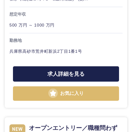
門職
茨城県
栃木県
人材・アウトソーシング
想定年収
建設・施
工管理
500 万円 ～ 1000 万円
群馬県
埼玉県
サービス
事務職
勤務地
千葉県
東京都
その他
兵庫県高砂市荒井町新浜2丁目1番1号
その他
神奈川県
求人詳細を見る
お気に入り
オープンエントリー／職種問わず