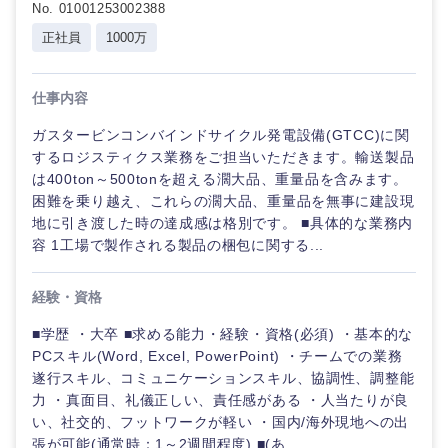
技術職（モノづくり）
No. 01001253002388
小売・通販・外食
年間休日120日以
フルリモート
専門職
上
正社員
1000万
金融専門職
IT・通信
技術職
完全週休2日制
社宅・家賃補助有
（IT）、
仕事内容
メディカル
Webサー
ビス・制
WEBサービス
ガスタービンコンバインドサイクル発電設備(GTCC)に関
作、ゲー
するロジスティクス業務をご担当いただきます。輸送製品
不動産専門職
ム
は400ton～500tonを超える濶大品、重量品を含みます。
コンサル・シンクタンク
困難を乗り越え、これらの濶大品、重量品を無事に建設現
建設・施工管理
技術職
地に引き渡した時の達成感は格別です。 ■具体的な業務内
（モノづ
容 1工場で製作される製品の梱包に関する...
広告・宣伝・印刷
くり）
事務職
経験・資格
金融専門
その他
マスメディア
職
■学歴 ・大卒 ■求める能力・経験・資格(必須) ・基本的な
PCスキル(Word, Excel, PowerPoint) ・チームでの業務
エンターテイメント
メディカ
遂行スキル、コミュニケーションスキル、協調性、調整能
ル
力 ・真面目、礼儀正しい、責任感がある ・人当たりが良
い、社交的、フットワークが軽い ・国内/海外現地への出
法律・特許事務所・監査法人
関東地方
不動産専
張が可能(通常時：1～2週間程度) ■(あ...