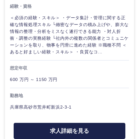
経験・資格
＜必須の経験・スキル＞ ・データ集計・管理に関する正
確な情報処理スキル └緻密なデータの積み上げや、膨大な
情報の整理・分析をミスなく遂行できる能力 ・対人折
衝・調整の実務経験 └社内外の複数の関係者とコミュニケ
ーションを取り、物事を円滑に進めた経験 ※職種不問 ＜
あると好ましい経験・スキル＞ ・良質なコ...
近畿地方
想定年収
600 万円 ～ 1150 万円
滋賀県
京都府
勤務地
大阪府
兵庫県
兵庫県高砂市荒井町新浜2-3-1
奈良県
和歌山県
求人詳細を見る