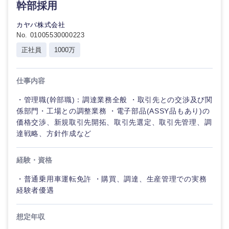
岐阜県
静岡県
幹部採用
門職
人材・アウトソーシング
カヤバ株式会社
愛知県
三重県
建設・施
No. 01005530000223
工管理
正社員
1000万
サービス
事務職
仕事内容
その他
その他
近畿地方
・管理職(幹部職)：調達業務全般 ・取引先との交渉及び関
係部門・工場との調整業務 ・電子部品(ASSY品もあり)の
価格交渉、新規取引先開拓、取引先選定、取引先管理、調
滋賀県
京都府
達戦略、方針作成など
大阪府
兵庫県
経験・資格
・普通乗用車運転免許 ・購買、調達、生産管理での実務
奈良県
和歌山県
経験者優遇
想定年収