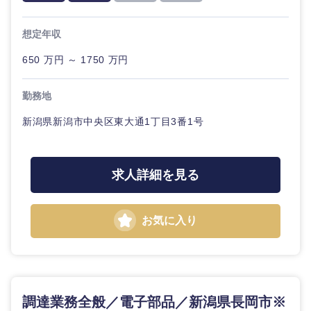
技術職（モノづくり）
小売・通販・外食
年間休日120日以
フルリモート
専門職
上
想定年収
金融専門職
IT・通信
技術職
完全週休2日制
社宅・家賃補助有
650 万円 ～ 1750 万円
（IT）、
メディカル
甲信越・北陸
Webサー
ビス・制
WEBサービス
勤務地
作、ゲー
不動産専門職
新潟県
富山県
ム
新潟県新潟市中央区東大通1丁目3番1号
コンサル・シンクタンク
建設・施工管理
技術職
石川県
福井県
（モノづ
求人詳細を見る
広告・宣伝・印刷
くり）
事務職
山梨県
長野県
金融専門
その他
マスメディア
お気に入り
職
エンターテイメント
メディカ
ル
東海地方
法律・特許事務所・監査法人
調達業務全般／電子部品／新潟県長岡市※
不動産専