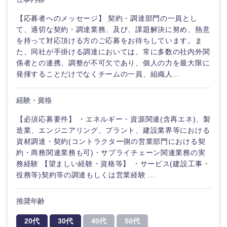
事業管理
SCM
管理
宮城県
山形県
【応募者へのメッセージ】 契約・調達部門の一員とし
電気・電子・半導体
人事
新規事業企画・立上げ
て、適切な契約・調達業務、及び、課題解決に努め、熱意
SCM
福島県
を持って対応頂ける方のご応募をお待ちしています。ま
素材・化学・金属
フリーワード
た、同社が手掛ける調達においては、常に多数の社内外関
マーケティング
M&A・事業投資
人事
係者との連携、調整が不可欠であり、個人の力を最大限に
発揮することだけでなくチームの一員、組織人...
営業
食品・化粧品・アパレル・消費財
マーケテ
こだわり条件を入力ください
経営企画
ィング
経験・資格
サービス
関東地方
急募
第二新卒
メディカル・ヘルスケア・ライフサイエンス
政策渉外
営業
【必須応募要件】 ・エネルギー・資源関連(含再エネ)、製
クリエイティブ
造業、エンジニアリング、プラント、建設業界等における
茨城県
栃木県
スタートアップ企
その他企画業務
金融
資材調達・契約(コントラクター側の営業部門における契
上場企業
サービス
業
約・商務関連業務も可)・サプライチェーン関連業務の実
コンサルタント
群馬県
埼玉県
務経験 【望ましい経験・資格等】 ・サービス(建設工事・
クリエイ
建設・不動産
役務等)契約等の調達もしくは営業経験 ...
外資系企業
英語を活かす
ティブ
専門職
千葉県
東京都
推奨年齢
倉庫・運輸・物流
転勤なし
海外勤務あり
コンサル
技術職（IT）、Webサービス・制作、ゲーム
タント
神奈川県
20代
30代
40代
50代