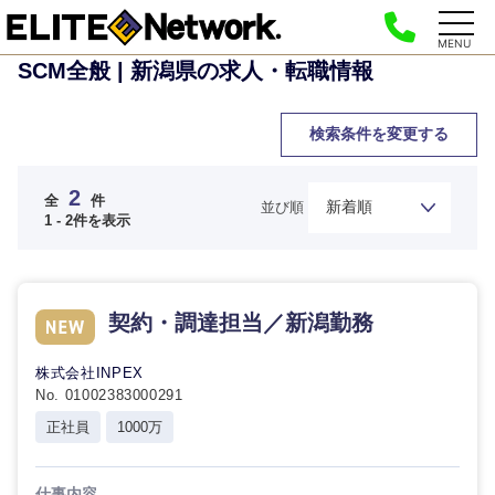
MENU
SCM全般 | 新潟県の求人・転職情報
検索条件を変更する
2
全
件
並び順
1 - 2件を表示
ご希望の職種を選択してください
ご希望の職種を選択してください
ご希望の業界を選択してください
ご希望の勤務地を選択してください
ご希望条件を入力ください
契約・調達担当／新潟勤務
経営企
経営企画・事業企画
商社・卸
北海道・東北地方
画・事業
すべての経営企画・事業企
希望年収
株式会社INPEX
企画
画
経営ボード
No. 01002383000291
北海道
青森県
エネルギー・資源・環境
正社員
1000万
20代
30代
経営ボー
事業企画・事業開発
管理
推奨年齢
ド
秋田県
岩手県
自動車・機械・船舶
仕事内容
40代
50代