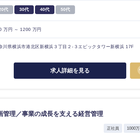
20代
30代
40代
50代
0 万円 ～ 1200 万円
海外
奈川県横浜市港北区新横浜３丁目２-３エピックタワー新横浜 17F
佐賀県
熊本県
求人詳細を見る
宮崎県
沖縄県
画管理／事業の成長を支える経営管理
ー
正社員
1000万