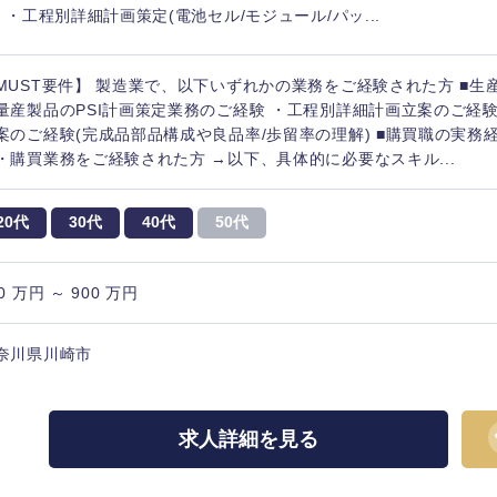
) ・工程別詳細計画策定(電池セル/モジュール/パッ...
MUST要件】 製造業で、以下いずれかの業務をご経験された方 ■生
量産製品のPSI計画策定業務のご経験 ・工程別詳細計画立案のご経
案のご経験(完成品部品構成や良品率/歩留率の理解) ■購買職の実務
・購買業務をご経験された方 →以下、具体的に必要なスキル...
20代
30代
40代
50代
0 万円 ～ 900 万円
奈川県川崎市
中国・四国地方
京都府
鳥取県
求人詳細を見る
兵庫県
岡山県
和歌山県
山口県