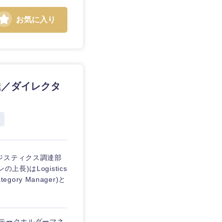
お気に入り
達／ダイレクタ
ジスティクス調達部
)はLogistics
egory Manager)と
ステークホルダーマネ