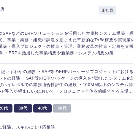
岩手県
事業管理
群馬県
究所
正社員
山形県
新規事業企画・立上げ
千葉県
M&A・事業投資
神奈川県
レル・消費財
にSAPなどのERPソリューションを活用した大規模システム構築・
経営企画
入力ください
ケア・ライフサイエンス
て、事業・業務・組織の課題を踏まえた革新的なToBe構想や実現策
政策渉外
構築・導入プロジェクトの推進・管理、業務改革の推進・定着を支援
例 ・ERPを活用した事業構想や新業務・システム構想の策...
第二新卒
上場
その他企画業務
下記いずれかの経験 ・SAP等のERPパッケージプロジェクトにおけ
外資系企業
英語
ントの経験 ・SAP等のERPパッケージの導入を想定したシステム
びハイレベルでの業務適合性評価の経験 ・100MM以上のシステム
ERP導入が望ましい)において、プロジェクト全体を俯瞰できる立場...
海外勤務あり
フル
20代
30代
40代
50代
完全週休2日制
社宅
ンク
ご経験、スキルにより応相談