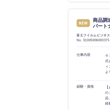
商品調
パート
富士フイルムビジネ
No. 01005906000375
仕事内容
※
式
ィ
よ
経験・資格
【
の
品
経