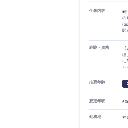
仕事内容
■
の
(
関
経験・資格
【
理
に
ャ
推奨年齢
想定年収
60
勤務地
神