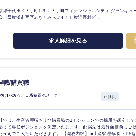
ス・制作、ゲーム
ス・
選択する
京都千代田区大手町1-9-2 大手町フィナンシャルシティ グランキュ
奈川県横浜市西区みなとみらい4-4-1 横浜野村ビル
監査法人
ング
求人詳細を見る
東海地方
富山県
岐阜県
福井県
愛知県
長野県
理職/購買職
技術力を誇る、日系蓄電池メーカー
正社員
社では、生産管理職および購買職の2ポジションでの採用を想定して
応じて専任ポジションを決定いたします。配属先は最終面接前にご
たうえでご入社いただきます。 【職務内容】 ■生産管理領域 ・PSI