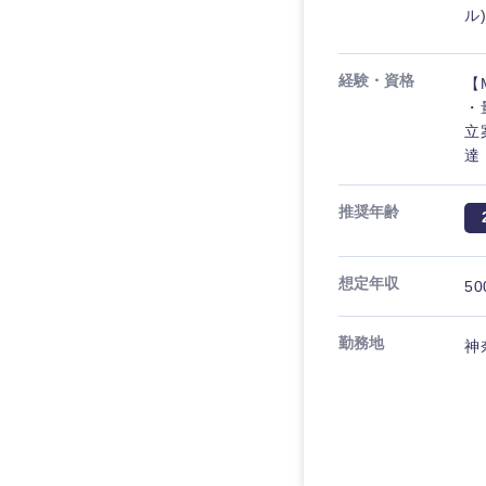
ル
経験・資格
【
・
立
達
推奨年齢
想定年収
50
勤務地
神
近畿地方
滋賀県
大阪府
奈良県