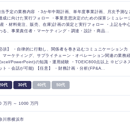
担当予定の業務内容 ・3か年中期計画、単年度事業計画、月次予測な
達成に向けた実行フォロー ・事業意思決定のための採算シミュレー
生産・材料発注、販売、在庫)計画の策定と実行フォロー ・上記を中
わる、事業責任者・マーケティング・調達・設計・商品...
必須】 ・自律的に行動し、関係者を巻き込むコミュニケーション力
、マーケティング、サプライチェーン・オペレーション関連の業務経験 ・M
Excel/PowerPoint)の知識・運用経験 ・TOEIC800点以上 ※ビ
ット・会話が可能) 【任意】 ・財務計画・分析(FP&A...
20代
30代
40代
50代
0 万円 ～ 1000 万円
選択する
選択する
選択する
選択する
奈川県横浜市