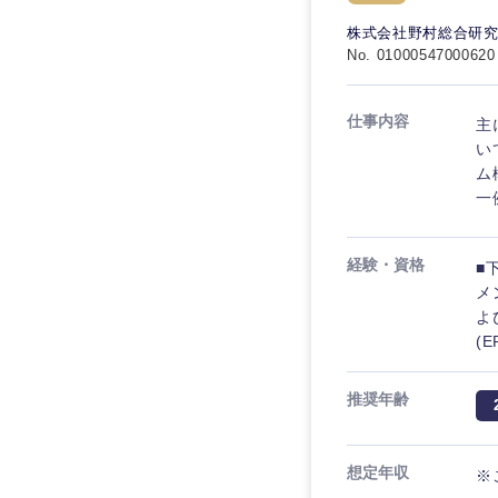
秋田県
管理
管理
電気・電子・半導体
株式会社野村総合研
宮城県
フリーワード
No. 01000547000620
SCM
SCM
素材・化学・金属
福島県
食品・化粧品・アパ
人事
人事
仕事内容
主
こだわり条件を
メディカル・ヘルス
い
マーケティング
ム
マーケティング
金融
一
急募
営業
建設・不動産
営業
経験・資格
■
倉庫・運輸・物流
スタートアップ企業
サービス
サービス
メ
小売・通販・外食
よ
クリエイティブ
(
クリエイティブ
IT・通信
転勤なし
コンサルタント
WEBサービス
推奨年齢
コンサルタント
年間休日120日以上
コンサル・シンクタ
専門職
専門職
想定年収
※
広告・宣伝・印刷