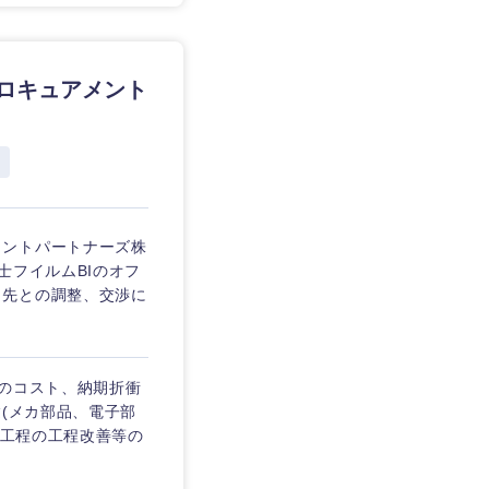
愛媛県
プロキュアメント
メントパートナーズ株
士フイルムBIのオフ
引先との調整、交渉に
とのコスト、納期折衝
験(メカ部品、電子部
立工程の工程改善等の