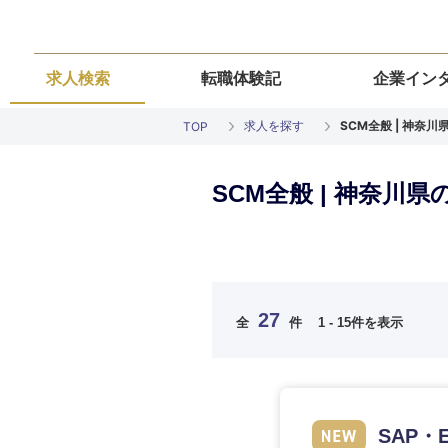
求人検索
転職体験記
企業イン
求人を探す
SCM全般 | 神奈
TOP
SCM全般 | 神奈川
ご希望の職種を
ご希望の職種を
ご希望の業界を
ご希望の勤務地
ご希望条件を入
27
全
件
1 - 15件を表示
希望年収
経営企画・事業企画
経営企画・事業企画
商社・卸
北海道・東北
エネルギー・資源・
経営ボード
経営ボード
北海道
推奨年齢
SAP
自動車・機械・船舶