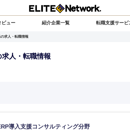
タビュー
紹介企業一覧
転職支援サービ
川県の求人・転職情報
県の求人・転職情報
選択してください
選択してください
選択してください
を選択してください
力ください
地方
すべての経営企画・事業企画
関東地方
環境
青森県
事業企画・事業開発
茨城県
20代
30代
40代
50代
・ERP導入支援コンサルティング分野