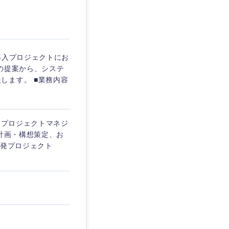
埼玉県
東京都
導入プロジェクトにお
の提案から、システ
します。 ■業務内容
企業
るプロジェクトマネジ
を活かす
化計画・構想策定、お
開発プロジェクト
リモート
・家賃補助有