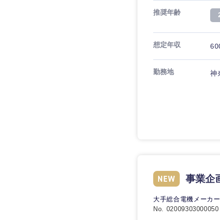
推奨年齢
想定年収
60
九州・沖縄
勤務地
神
福岡県
長崎県
大分県
鹿児島県
事業企
大手総合電機メーカ
No. 02009303000050