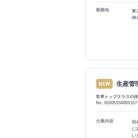
技術職（IT）、Webサービ
技術職（IT）、Webサービ
マスメディア
勤務地
制作、ゲーム
東
技術職（モノづくり）
エンターテイメント
神
技術職（モノづくり）
法律・特許事務所・
金融専門職
人材・アウトソーシ
金融専門職
甲信越・北陸
メディカル
サービス
新潟県
メディカル
その他
不動産専門職
石川県
不動産専門職
建設・施工管理
山梨県
生産管
建設・施工管理
事務職
世界トップクラスの
No. 02005554000157
事務職
その他
その他
仕事内容
同
に
い