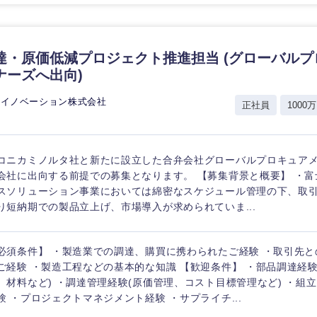
香川県
高知県
達・原価低減プロジェクト推進担当 (グローバル
ナーズへ出向)
スイノベーション株式会社
正社員
1000万
コニカミノルタ社と新たに設立した合弁会社グローバルプロキュア
会社に出向する前提での募集となります。 【募集背景と概要】 ・富
スソリューション事業においては綿密なスケジュール管理の下、取
り短納期での製品立上げ、市場導入が求められていま...
必須条件】 ・製造業での調達、購買に携わられたご経験 ・取引先
ご経験 ・製造工程などの基本的な知識 【歓迎条件】 ・部品調達経
、材料など) ・調達管理経験(原価管理、コスト目標管理など) ・組
験 ・プロジェクトマネジメント経験 ・サプライチ...