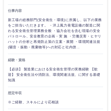
人事
新規事業企画・立上げ
福島県
SCM
仕事内容
素材・化学・金属
フリーワード
マーケティング
M&A・事業投資
新工場の総務部門(安全衛生・環境)に所属し、以下の業務
人事
をご担当いただきます。 ・洋上風力発電設備の製造に関
営業
関東地方
食品・化粧品・アパレル・消費財
こだわり条件を入力ください
経営企画
わる安全衛生管理業務全般 ・協力会社を含む現場の安全
マーケテ
パトロール、安全教育の企画・実 施 ・労働災害・ヒヤリ
ィング
サービス
茨城県
栃木県
急募
第二新卒
ハットの分析と再発防止策の立案・展開 ・環境関連法規
メディカル・ヘルスケア・ライフサイエンス
政策渉外
(騒音・振動・廃棄物等)への対応と社内啓...
営業
クリエイティブ
群馬県
埼玉県
スタートアップ企
その他企画業務
金融
上場企業
業
経験・資格
サービス
コンサルタント
千葉県
東京都
【必須】 製造業における安全衛生管理の実務経験 【歓
建設・不動産
外資系企業
英語を活かす
迎】 安全衛生法や消防法、環境関連法規、に関する基礎
クリエイ
専門職
ティブ
知識
神奈川県
倉庫・運輸・物流
転勤なし
海外勤務あり
技術職（IT）、Webサービス・制作、ゲーム
コンサル
想定年収
タント
技術職（モノづくり）
甲信越・北陸
小売・通販・外食
年間休日120日以
※ご経験、スキルにより応相談
フルリモート
上
専門職