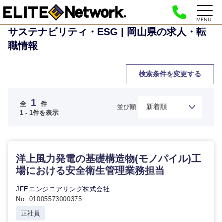
MENU
サステナビリティ・ESG | 岡山県の求人・転
職情報
検索条件を変更する
ご希望の職種を選択してください
ご希望の職種を選択してください
ご希望の業界を選択してください
ご希望の勤務地を選択してください
ご希望条件を入力ください
1
全
件
並び順
1 - 1件を表示
経営企
経営企画・事業企画
商社・卸
北海道・東北地方
画・事業
すべての経営企画・事業企
希望年収
企画
画
経営ボード
北海道
青森県
洋上風力発電の基礎構造物(モノパイル)工
エネルギー・資源・環境
場における安全衛生管理業務担当
20代
30代
経営ボー
事業企画・事業開発
管理
推奨年齢
ド
秋田県
岩手県
自動車・機械・船舶
JFEエンジニアリング株式会社
40代
50代
事業管理
No. 01005573000375
SCM
管
宮城県
山形県
正社員
理
電気・電子・半導体