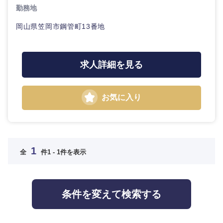
金融専門職
新潟県
富山県
勤務地
IT・通信
完全週休2日制
社宅・家賃補助有
技術職
岡山県笠岡市鋼管町13番地
メディカル
（IT）、
石川県
福井県
Webサー
WEBサービス
ビス・制
不動産専門職
作、ゲー
山梨県
長野県
求人詳細を見る
ム
コンサル・シンクタンク
建設・施工管理
技術職
お気に入り
東海地方
広告・宣伝・印刷
（モノづ
事務職
くり）
岐阜県
静岡県
その他
マスメディア
金融専門
職
1
全
件
1 - 1件を表示
愛知県
三重県
エンターテイメント
メディカ
ル
法律・特許事務所・監査法人
条件を変えて検索する
近畿地方
不動産専
門職
人材・アウトソーシング
滋賀県
京都府