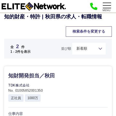
MENU
知的財産・特許 | 秋田県の求人・転職情報
検索条件を変更する
2
全
件
並び順
1 - 2件を表示
ご希望の職種を選択してください
ご希望の職種を選択してください
ご希望の業界を選択してください
ご希望の勤務地を選択してください
ご希望条件を入力ください
知財開発担当／秋田
経営企
経営企画・事業企画
商社・卸
北海道・東北地方
画・事業
すべての経営企画・事業企
TDK株式会社
希望年収
企画
画
No. 01005852001350
経営ボード
北海道
青森県
エネルギー・資源・環境
正社員
1000万
20代
30代
経営ボー
事業企画・事業開発
管理
推奨年齢
ド
秋田県
岩手県
自動車・機械・船舶
仕事内容