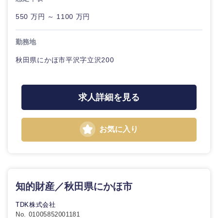
技術職（モノづくり）
小売・通販・外食
年間休日120日以
フルリモート
550 万円 ～ 1100 万円
上
専門職
金融専門職
IT・通信
勤務地
完全週休2日制
社宅・家賃補助有
技術職
メディカル
（IT）、
秋田県にかほ市平沢字立沢200
甲信越・北陸
Webサー
WEBサービス
ビス・制
不動産専門職
作、ゲー
新潟県
富山県
ム
コンサル・シンクタンク
求人詳細を見る
建設・施工管理
技術職
石川県
福井県
広告・宣伝・印刷
（モノづ
事務職
お気に入り
くり）
山梨県
長野県
その他
マスメディア
金融専門
職
エンターテイメント
知的財産／秋田県にかほ市
メディカ
ル
TDK株式会社
東海地方
法律・特許事務所・監査法人
No. 01005852001181