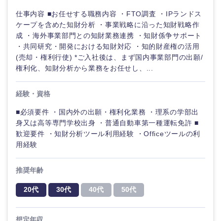
40代
50代
事業管理
SCM
管
仕事内容 ■お任せする職務内容 ・FTO調査 ・IPランドス
宮城県
山形県
理
電気・電子・半導体
ケープを含めた知財分析 ・事業戦略に沿った知財戦略作
人事
新規事業企画・立上げ
成 ・海外事業部門との知財業務連携 ・知財係争サポート
福島県
SCM
・共同研究・開発における知財対応 ・知的財産権の活用
素材・化学・金属
フリーワード
マーケティング
(売却・権利行使) *ご入社後は、まず国内事業部門の出願/
M&A・事業投資
人事
権利化、知財分析から業務をお任せし、...
営業
食品・化粧品・アパレル・消費財
こだわり条件を入力ください
経営企画
マーケテ
経験・資格
ィング
サービス
急募
第二新卒
関東地方
メディカル・ヘルスケア・ライフサイエンス
■必須要件 ・国内外の出願・権利化業務 ・理系の学部出
政策渉外
身又は高等専門学校出身 ・普通自動車第一種運転免許 ■
営業
クリエイティブ
歓迎要件 ・知財分析ツール利用経験 ・Officeツールの利
スタートアップ企
茨城県
栃木県
その他企画業務
金融
上場企業
用経験
業
サービス
コンサルタント
群馬県
埼玉県
建設・不動産
推奨年齢
外資系企業
英語を活かす
クリエイ
専門職
ティブ
20代
30代
40代
50代
千葉県
東京都
倉庫・運輸・物流
転勤なし
海外勤務あり
技術職（IT）、Webサービス・制作、ゲーム
コンサル
神奈川県
想定年収
タント