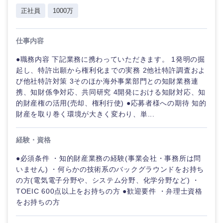
不動産専
正社員
1000万
門職
岐阜県
静岡県
人材・アウトソーシング
仕事内容
建設・施
愛知県
三重県
工管理
サービス
●職務内容 下記業務に携わっていただきます。 1発明の掘
起し、特許出願から権利化までの実務 2他社特許調査およ
事務職
び他社特許対策 3そのほか海外事業部門との知財業務連
その他
携、知財係争対応、共同研究 4開発における知財対応、知
その他
的財産権の活用(売却、権利行使) ●応募者様への期待 知的
財産を取り巻く環境が大きく変わり、単...
近畿地方
経験・資格
滋賀県
京都府
●必須条件 ・知的財産業務の経験(事業会社・事務所は問
いません) ・何らかの技術系のバックグラウンドをお持ち
大阪府
兵庫県
の方(電気電子分野や、システム分野、化学分野など) ・
TOEIC 600点以上をお持ちの方 ●歓迎要件 ・弁理士資格
奈良県
和歌山県
をお持ちの方