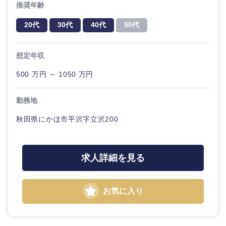
推奨年齢
20代
30代
40代
50代
中国・四国地方
想定年収
鳥取県
島根県
500 万円 ～ 1050 万円
岡山県
広島県
勤務地
秋田県にかほ市平沢字立沢200
山口県
徳島県
香川県
愛媛県
求人詳細を見る
高知県
お気に入り