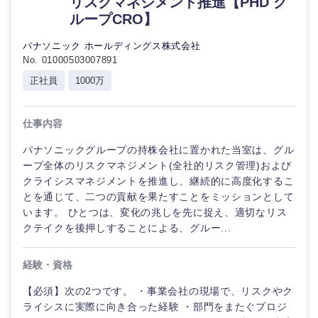
リスクマネジメント推進【PHD グ
倉庫・運輸・物流
転勤なし
海外勤務あり
ループCRO】
技術職（IT）、Webサービス・制作、ゲーム
コンサル
タント
パナソニック ホールディングス株式会社
技術職（モノづくり）
小売・通販・外食
年間休日120日以
No. 01000503007891
フルリモート
上
専門職
正社員
1000万
金融専門職
IT・通信
完全週休2日制
社宅・家賃補助有
技術職
仕事内容
メディカル
（IT）、
Webサー
WEBサービス
パナソニックグループの持株会社に置かれた当室は、グル
ビス・制
不動産専門職
ープ全体のリスクマネジメント(全社的リスク管理)および
作、ゲー
ム
クライシスマネジメントを推進し、継続的に高度化するこ
コンサル・シンクタンク
建設・施工管理
とを通じて、二つの貢献を果たすことをミッションとして
います。 ひとつは、変化の兆しを先に捉え、適切なリス
技術職
広告・宣伝・印刷
クテイクを後押しすることによる、グルー...
（モノづ
事務職
くり）
経験・資格
その他
マスメディア
金融専門
職
【必須】次の2つです。 ・事業会社の現場で、リスクやク
ライシスに実際に向き合った経験 ・部門をまたぐプロジ
エンターテイメント