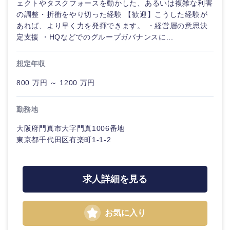
ェクトやタスクフォースを動かした、あるいは複雑な利害
メディカ
の調整・折衝をやり切った経験 【歓迎】こうした経験が
ル
あれば、より早く力を発揮できます。 ・経営層の意思決
法律・特許事務所・監査法人
定支援 ・HQなどでのグループガバナンスに...
不動産専
門職
人材・アウトソーシング
想定年収
建設・施
関東地方
800 万円 ～ 1200 万円
工管理
サービス
茨城県
栃木県
勤務地
事務職
その他
大阪府門真市大字門真1006番地
群馬県
埼玉県
その他
東京都千代田区有楽町1-1-2
千葉県
東京都
求人詳細を見る
神奈川県
お気に入り