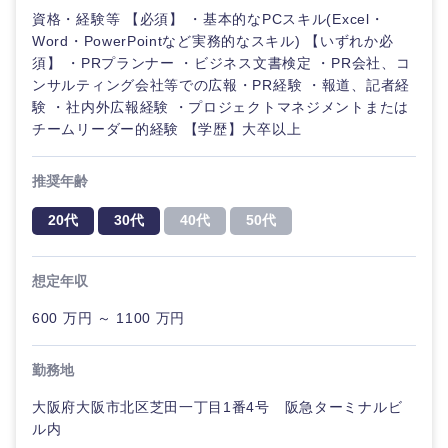
資格・経験等 【必須】 ・基本的なPCスキル(Excel・
Word・PowerPointなど実務的なスキル) 【いずれか必
須】 ・PRプランナー ・ビジネス文書検定 ・PR会社、コ
ンサルティング会社等での広報・PR経験 ・報道、記者経
験 ・社内外広報経験 ・プロジェクトマネジメントまたは
チームリーダー的経験 【学歴】大卒以上
推奨年齢
20代
30代
40代
50代
想定年収
600 万円 ～ 1100 万円
勤務地
甲信越・北陸
大阪府大阪市北区芝田一丁目1番4号 阪急ターミナルビ
ル内
新潟県
富山県