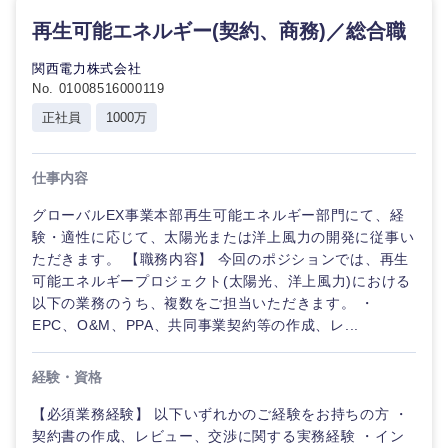
再生可能エネルギー(契約、商務)／総合職
選択する
選択する
選択する
選択する
関西電力株式会社
No. 01008516000119
正社員
1000万
仕事内容
グローバルEX事業本部再生可能エネルギー部門にて、経
験・適性に応じて、太陽光または洋上風力の開発に従事い
ただきます。 【職務内容】 今回のポジションでは、再生
可能エネルギープロジェクト(太陽光、洋上風力)における
以下の業務のうち、複数をご担当いただきます。 ・
EPC、O&M、PPA、共同事業契約等の作成、レ...
経験・資格
【必須業務経験】 以下いずれかのご経験をお持ちの方 ・
契約書の作成、レビュー、交渉に関する実務経験 ・イン