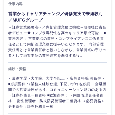
仕事内容
営業からキャリアチェンジ／研修充実で未経験可
／MUFGグループ
～証券営業経験者へ／内部管理業務に挑戦～研修後に責任
者デビュー◆コンプラ専門性を高めキャリア形成可能～ ■
業務内容： 営業拠点の事務・コンプライアンスに係る責
任者として内部管理業務に従事いただきます。 内部管理
責任者とは営業責任者と協力しながら、営業拠点の守りの
要として顧客本位の業務運営を牽引する役...
経験・資格
＜最終学歴＞大学院、大学卒以上 ＜応募資格/応募条件＞
ご希望の職種を選択してください
ご希望の職種を選択してください
ご希望の業界を選択してください
ご希望の勤務地を選択してください
ご希望条件を入力ください
■必須要件：(業務未経験歓迎) 下記いずれも必須 ・金融機
関での営業経験があり、コミュニケーション能力のある方
・証券外務員一種資格 ■歓迎条件： ・内部管理責任者資
経営企
経営企画・事業企画
商社・卸
北海道・東北地方
画・事業
すべての経営企画・事業企
格 ・衛生管理者・防火防災管理者二種資格 ＜必要資格＞
希望年収
企画
画
必要条件：証券外務員一種
経営ボード
北海道
青森県
エネルギー・資源・環境