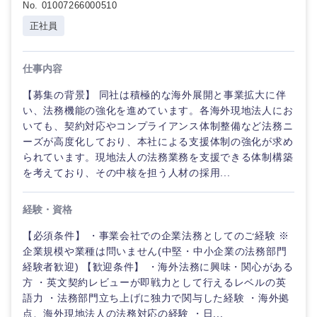
No. 01007266000510
正社員
仕事内容
【募集の背景】 同社は積極的な海外展開と事業拡大に伴
い、法務機能の強化を進めています。各海外現地法人にお
いても、契約対応やコンプライアンス体制整備など法務ニ
ーズが高度化しており、本社による支援体制の強化が求め
られています。現地法人の法務業務を支援できる体制構築
を考えており、その中核を担う人材の採用...
経験・資格
【必須条件】 ・事業会社での企業法務としてのご経験 ※
企業規模や業種は問いません(中堅・中小企業の法務部門
経験者歓迎) 【歓迎条件】 ・海外法務に興味・関心がある
方 ・英文契約レビューが即戦力として行えるレベルの英
語力 ・法務部門立ち上げに独力で関与した経験 ・海外拠
点、海外現地法人の法務対応の経験 ・日...