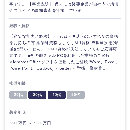
事です。 【事業説明】 過去には製薬企業が自社内で講演
会スライドの事前審査を実施していまし...
選択する
経験・資格
【必要な能力／経験】 ＜must＞ ■以下のいずれかの資格
をお持ちの方 薬剤師資格もしくはMR資格 ※担当疾患(領
域)は問いません。 ※MR資格が失効していてもご応募可
能です。 ■その他スキル PCを利用した業務のご経験
Microsoft Officeソフトを使用したご経験(Word、Excel、
PowerPoint、Outlook) ＜better＞ 学術、資材作...
推奨年齢
20代
30代
40代
50代
想定年収
350 万円 ～ 450 万円