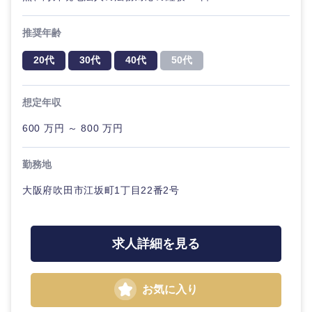
推奨年齢
20代
30代
40代
50代
想定年収
600 万円 ～ 800 万円
近畿地方
勤務地
大阪府吹田市江坂町1丁目22番2号
滋賀県
京都府
大阪府
兵庫県
求人詳細を見る
奈良県
和歌山県
お気に入り