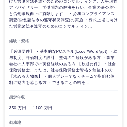
けた労働諸法令遵守のためのコンサルティング、人事規程
海外
アドバイザリー、労働問題の解決を行い、企業の法令遵守
と労働環境向上に貢献します。 ・労務コンプライアンス
調査(労働諸法令の遵守状況調査)の実施 ・株式上場に向け
た労働諸法令遵守のためのコンサルティン...
経験・資格
【必須要件】 ・基本的なPCスキル(Excel/Word/ppt) ・給
与制度、評価制度の設計、整備のご経験がある方 ・事業
会社の人事部での実務経験のある方 【歓迎要件】 ・社会
保険労務士、または、社会保険労務士資格を勉強中の方
【求める人物像】 ・個人プレーでなくチームで取組む体
制に魅力を感じる方 ・できることの幅を...
想定年収
350 万円 ～ 1100 万円
勤務地