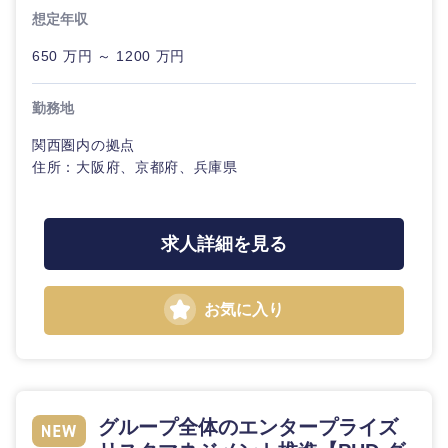
20代
30代
経営ボー
事業企画・事業開発
想定年収
管理
推奨年齢
ド
秋田県
岩手県
自動車・機械・船舶
650 万円 ～ 1200 万円
40代
50代
事業管理
SCM
管
宮城県
山形県
理
電気・電子・半導体
勤務地
人事
新規事業企画・立上げ
関西圏内の拠点
福島県
SCM
住所：大阪府、京都府、兵庫県
素材・化学・金属
フリーワード
マーケティング
M&A・事業投資
人事
営業
食品・化粧品・アパレル・消費財
こだわり条件を入力ください
経営企画
求人詳細を見る
マーケテ
ィング
サービス
急募
第二新卒
メディカル・ヘルスケア・ライフサイエンス
政策渉外
お気に入り
営業
クリエイティブ
スタートアップ企
その他企画業務
金融
上場企業
業
サービス
コンサルタント
建設・不動産
外資系企業
英語を活かす
クリエイ
専門職
グループ全体のエンタープライズ
ティブ