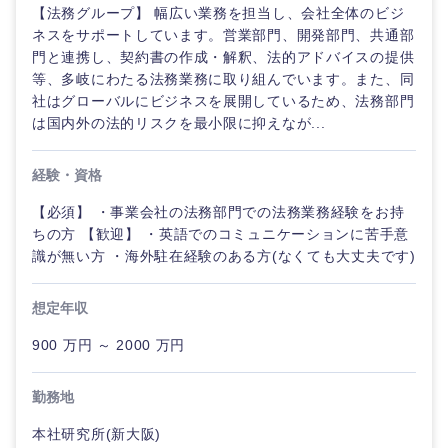
鹿児島県
沖縄県
【法務グループ】 幅広い業務を担当し、会社全体のビジ
ネスをサポートしています。営業部門、開発部門、共通部
門と連携し、契約書の作成・解釈、法的アドバイスの提供
等、多岐にわたる法務業務に取り組んでいます。また、同
社はグローバルにビジネスを展開しているため、法務部門
は国内外の法的リスクを最小限に抑えなが...
経験・資格
【必須】 ・事業会社の法務部門での法務業務経験をお持
ちの方 【歓迎】 ・英語でのコミュニケーションに苦手意
識が無い方 ・海外駐在経験のある方(なくても大丈夫です)
想定年収
900 万円 ～ 2000 万円
勤務地
本社研究所(新大阪)