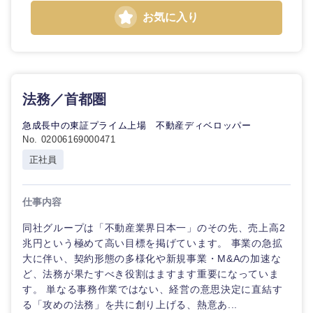
鳥取県
島根県
お気に入り
岡山県
広島県
山口県
徳島県
法務／首都圏
香川県
愛媛県
急成長中の東証プライム上場 不動産ディベロッパー
No. 02006169000471
高知県
正社員
仕事内容
同社グループは「不動産業界日本一」のその先、売上高2
兆円という極めて高い目標を掲げています。 事業の急拡
大に伴い、契約形態の多様化や新規事業・M&Aの加速な
ど、法務が果たすべき役割はますます重要になっていま
す。 単なる事務作業ではない、経営の意思決定に直結す
る「攻めの法務」を共に創り上げる、熱意あ...