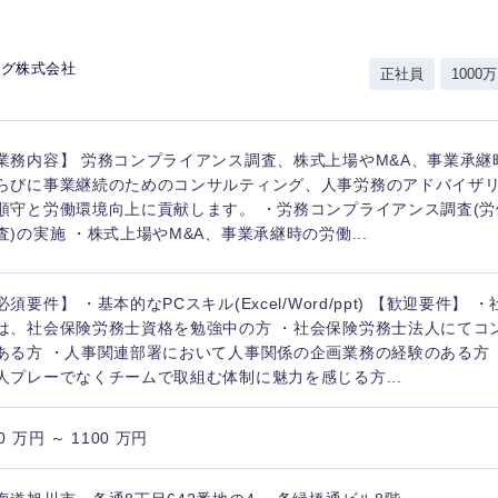
ング株式会社
正社員
1000万
業務内容】 労務コンプライアンス調査、株式上場やM&A、事業承継
らびに事業継続のためのコンサルティング、人事労務のアドバイザ
順守と労働環境向上に貢献します。 ・労務コンプライアンス調査(
査)の実施 ・株式上場やM&A、事業承継時の労働...
必須要件】 ・基本的なPCスキル(Excel/Word/ppt) 【歓迎要件】
は、社会保険労務士資格を勉強中の方 ・社会保険労務士法人にてコ
ある方 ・人事関連部署において人事関係の企画業務の経験のある方 
人プレーでなくチームで取組む体制に魅力を感じる方...
0 万円 ～ 1100 万円