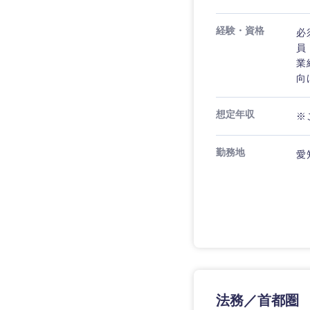
経験・資格
必
員
業
向
想定年収
※
勤務地
愛
近畿地方
滋賀県
大阪府
法務／首都圏
奈良県