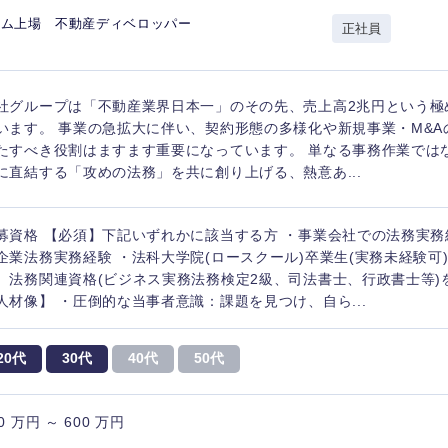
イム上場 不動産ディベロッパー
正社員
香川県
高知県
社グループは「不動産業界日本一」のその先、売上高2兆円という極
います。 事業の急拡大に伴い、契約形態の多様化や新規事業・M&A
たすべき役割はますます重要になっています。 単なる事務作業では
に直結する「攻めの法務」を共に創り上げる、熱意あ...
募資格 【必須】下記いずれかに該当する方 ・事業会社での法務実務
企業法務実務経験 ・法科大学院(ロースクール)卒業生(実務未経験可
、法務関連資格(ビジネス実務法務検定2級、司法書士、行政書士等)
人材像】 ・圧倒的な当事者意識：課題を見つけ、自ら...
20代
30代
40代
50代
0 万円 ～ 600 万円