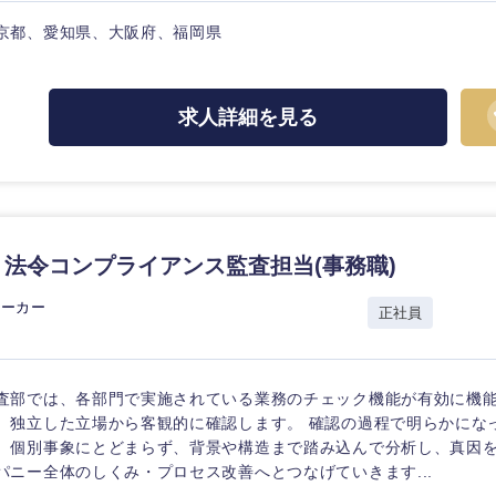
京都、愛知県、大阪府、福岡県
求人詳細を見る
海外
佐賀県
熊本県
法令コンプライアンス監査担当(事務職)
宮崎県
メーカー
正社員
沖縄県
査部では、各部門で実施されている業務のチェック機能が有効に機
、独立した立場から客観的に確認します。 確認の過程で明らかにな
、個別事象にとどまらず、背景や構造まで踏み込んで分析し、真因
パニー全体のしくみ・プロセス改善へとつなげていきます...