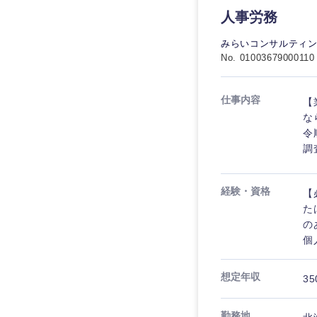
人事労務
みらいコンサルティ
No. 01003679000110
仕事内容
【
な
令
調
経験・資格
【
た
の
個
想定年収
35
勤務地