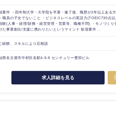
須要件 ・四年制大学・大学院を卒業・修了後、職歴が2年以上ある方
・職員の子女でないこと ・ビジネスレベルの英語力(TOEIC730点以
経験(人事・経理/財務・経営管理・営業等、職種不問) ・モノづく
けた事業創出/支援に携わりたいというマインド 歓迎要件 ...
ご経験、スキルにより応相談
知県名古屋市中村区名駅4-9-8 センチュリー豊田ビル
求人詳細を見る
中国・四国地方
京都府
鳥取県
兵庫県
岡山県
和歌山県
山口県