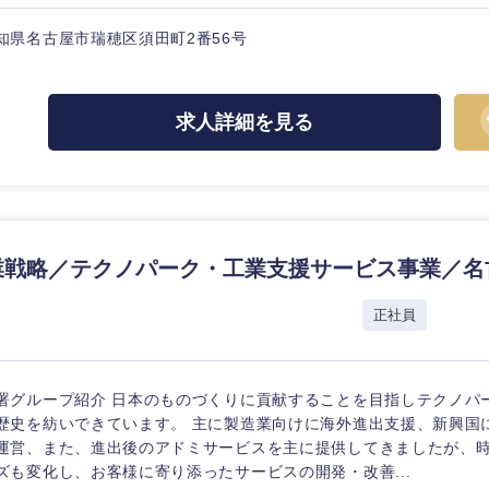
ス・制作、ゲーム
ス・
選択する
知県名古屋市瑞穂区須田町2番56号
監査法人
求人詳細を見る
ング
東海地方
富山県
岐阜県
福井県
愛知県
業戦略／テクノパーク・工業支援サービス事業／名
長野県
正社員
署グループ紹介 日本のものづくりに貢献することを目指しテクノパー
歴史を紡いできています。 主に製造業向けに海外進出支援、新興国
運営、また、進出後のアドミサービスを主に提供してきましたが、
ズも変化し、お客様に寄り添ったサービスの開発・改善...