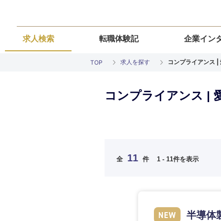
求人検索
転職体験記
企業イン
求人を探す
コンプライアンス 
TOP
コンプライアンス |
ご希望の職種を
ご希望の職種を
ご希望の業界を
ご希望の勤務地
ご希望条件を入
11
全
件
1 - 11件を表示
希望年収
経営企画・事業企画
経営企画・事業企画
商社・卸
北海道・東北
エネルギー・資源・
経営ボード
経営ボード
北海道
推奨年齢
半導体
自動車・機械・船舶