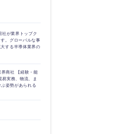
埼玉県
東京都
同社が業界トップク
ます。グローバルな事
拡大する半導体業界の
企業
業界商社 【経験・能
を活かす
・貿易実務、物流、ま
学ぶ姿勢があられる
リモート
・家賃補助有