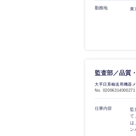
勤務地
東
九州・沖縄
福岡県
長崎県
監査部／品質・
大分県
大手日系輸送用機器
鹿児島県
No. 02006314000271
仕事内容
監
て
は
ン