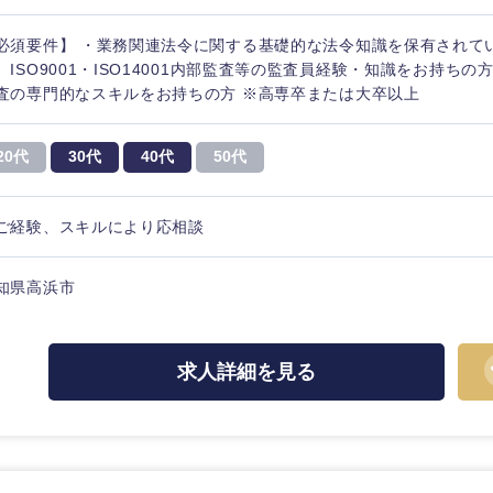
必須要件】 ・業務関連法令に関する基礎的な法令知識を保有されて
、ISO9001・ISO14001内部監査等の監査員経験・知識をお持ちの
査の専門的なスキルをお持ちの方 ※高専卒または大卒以上
20代
30代
40代
50代
ご経験、スキルにより応相談
知県高浜市
求人詳細を見る
選択する
選択する
選択する
選択する