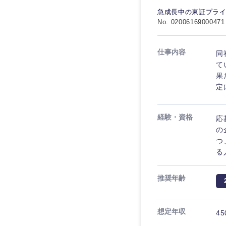
急成長中の東証プラ
No. 02006169000471
仕事内容
同
て
果
定
経験・資格
応
の
つ
る
推奨年齢
想定年収
45