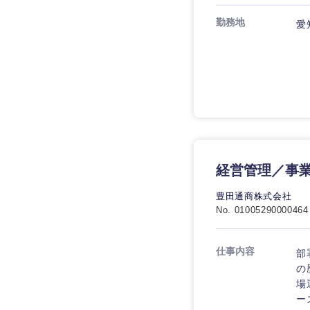
技術職（IT）、Webサービ
技術職（IT）、Webサービ
マスメディア
勤務地
制作、ゲーム
愛
技術職（モノづくり）
エンターテイメント
技術職（モノづくり）
法律・特許事務所・
金融専門職
人材・アウトソーシ
金融専門職
甲信越・北陸
メディカル
サービス
新潟県
メディカル
その他
不動産専門職
石川県
不動産専門職
経営管理／事
建設・施工管理
山梨県
豊田通商株式会社
建設・施工管理
No. 01005290000464
事務職
事務職
その他
仕事内容
部
の
その他
場
ー