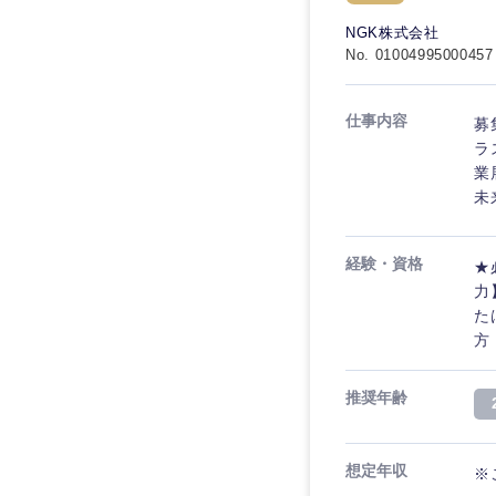
秋田県
管理
管理
電気・電子・半導体
NGK株式会社
宮城県
フリーワード
No. 01004995000457
SCM
SCM
素材・化学・金属
福島県
食品・化粧品・アパ
人事
人事
仕事内容
募
こだわり条件を
メディカル・ヘルス
ラ
マーケティング
業
マーケティング
金融
未
急募
営業
建設・不動産
営業
経験・資格
★
倉庫・運輸・物流
スタートアップ企業
サービス
サービス
力
小売・通販・外食
た
クリエイティブ
方
クリエイティブ
IT・通信
転勤なし
コンサルタント
WEBサービス
推奨年齢
コンサルタント
年間休日120日以上
コンサル・シンクタ
専門職
専門職
想定年収
※
広告・宣伝・印刷