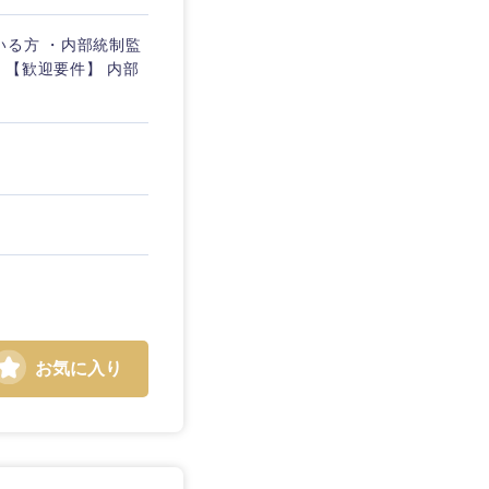
いる方 ・内部統制監
方 【歓迎要件】 内部
お気に入り