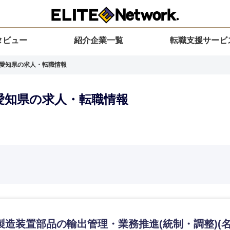
タビュー
紹介企業一覧
転職支援サービ
| 愛知県の求人・転職情報
 愛知県の求人・転職情報
選択してください
選択してください
選択してください
を選択してください
力ください
地方
すべての経営企画・事業企画
関東地方
環境
青森県
事業企画・事業開発
茨城県
20代
30代
40代
50代
製造装置部品の輸出管理・業務推進(統制・調整)(名