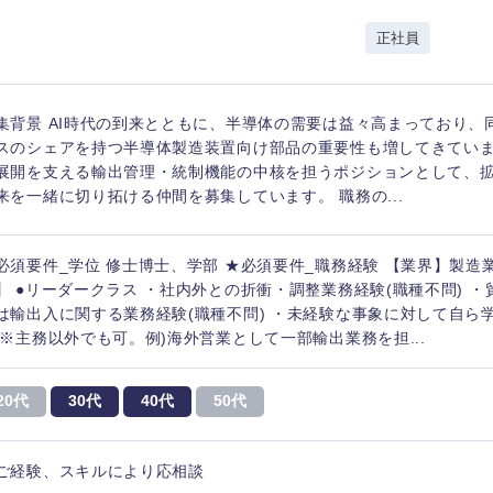
岩手県
事業管理
群馬県
正社員
山形県
新規事業企画・立上げ
千葉県
M&A・事業投資
神奈川県
レル・消費財
集背景 AI時代の到来とともに、半導体の需要は益々高まっており、
経営企画
入力ください
ケア・ライフサイエンス
スのシェアを持つ半導体製造装置向け部品の重要性も増してきてい
政策渉外
展開を支える輸出管理・統制機能の中核を担うポジションとして、
来を一緒に切り拓ける仲間を募集しています。 職務の...
第二新卒
上場
その他企画業務
必須要件_学位 修士博士、学部 ★必須要件_職務経験 【業界】製造
外資系企業
英語
】 ●リーダークラス ・社内外との折衝・調整業務経験(職種不問) 
は輸出入に関する業務経験(職種不問) ・未経験な事象に対して自ら
 ※主務以外でも可。例)海外営業として一部輸出業務を担...
海外勤務あり
フル
20代
30代
40代
50代
完全週休2日制
社宅
ンク
ご経験、スキルにより応相談